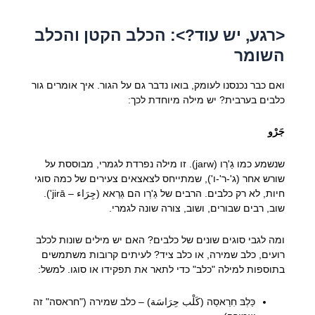
<רגע, יש עוד?>: הכלב הקטן והכלב
השומר
ואם כבר נכנסנו לעומק, בואו נדבר גם על הגור. איך אומרים גור
כלבים בערבית? יש מילה מיוחדת לכך:
جَرْو
שנשמע כמו גַ'רְו (jarw). זו מילה נפרדת לגמרי, מבוססת על
שורש אחר (ג'-ר'-ו'), שמתייחס לצאצאים צעירים של כמה סוגי
חיות, לא רק כלבים. הרבים של גַ'רְו הם גְּרַאא (جِرَاء – jirā').
שוב, רבים שבורים, ושוב, צורה שונה לגמרי.
ומה לגבי סוגים שונים של כלבים? האם יש מילים שונות לכלב
רועים, כלב שמירה, או כלב ציד? לעיתים קרובות משתמשים
בתוספות למילה "כלב" כדי לתאר את תפקידו או סוגו. למשל:
כַּלְבּ חִרַאסַה (كَلْب حِرَاسَة) – כלב שמירה ("חראסה" זה