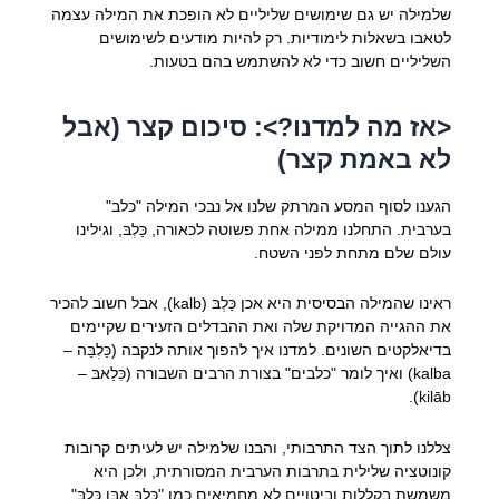
שלמילה יש גם שימושים שליליים לא הופכת את המילה עצמה
לטאבו בשאלות לימודיות. רק להיות מודעים לשימושים
השליליים חשוב כדי לא להשתמש בהם בטעות.
<אז מה למדנו?>: סיכום קצר (אבל
לא באמת קצר)
הגענו לסוף המסע המרתק שלנו אל נבכי המילה "כלב"
בערבית. התחלנו ממילה אחת פשוטה לכאורה, כַּלְבּ, וגילינו
עולם שלם מתחת לפני השטח.
ראינו שהמילה הבסיסית היא אכן כַּלְבּ (kalb), אבל חשוב להכיר
את ההגייה המדויקת שלה ואת ההבדלים הזעירים שקיימים
בדיאלקטים השונים. למדנו איך להפוך אותה לנקבה (כַּלְבַּה –
kalba) ואיך לומר "כלבים" בצורת הרבים השבורה (כִּלַאבּ –
kilāb).
צללנו לתוך הצד התרבותי, והבנו שלמילה יש לעיתים קרובות
קונוטציה שלילית בתרבות הערבית המסורתית, ולכן היא
משמשת בקללות וביטויים לא מחמיאים כמו "כַּלְבּ אִבְּן כַּלְבּ".