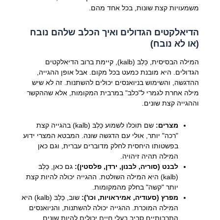
משמעויות קצת שונות, בכל אחד מהם.
הדיאלקטים הגדולים ואיך הכלב שלהם נובח
(או לא נובח)
המילה הבסיסית, כַּלְבּ (kalb), קיימת ברוב הדיאלקטים
הגדולים. היא מובנת כמעט בכל מקום. אבל אופן ההגייה,
ההדגשה, והשימוש בניואנסים יכולים להשתנות. זה לא שיש
מילה אחרת לגמרי ל"כלב" במרבית המקומות, אלא שההקשר
וההגייה קצת שונים.
מצרים:
שם תוכלו לשמוע כַּלְבּ (kalb) בהגייה קצת
"רכה" יותר, אולי עם הדגשה שונה. המבטא המצרי ידוע
בפשטותו היחסית לחלק מדוברים עברית, וגם כאן
המילה תהיה זיהויה.
לבנט (סוריה, לבנון, ירדן, פלסטין):
גם כאן, כַּלְבּ
(kalb) היא המילה השולטת. ההגייה יכולה להיות קצת
יותר "קשה" בחלק מהמקומות.
מפרץ (סעודיה, אמיראויות, וכו'):
שוב, כַּלְבּ (kalb) היא
המילה המוכרת. ההגייה יכולה להשתנות, והניואנסים
התרבותיים סביב בעלי חיים יכולים להיות שונים.