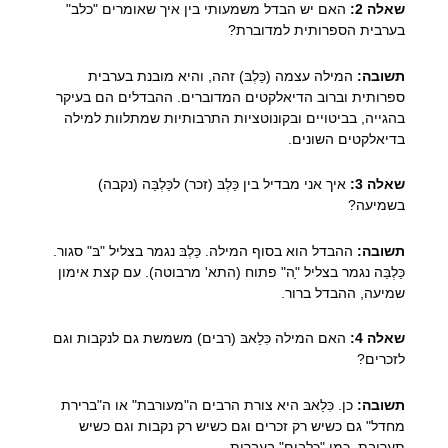
שאלה 2:
האם יש הבדל משמעותי בין איך שאומרים "כלב"
בערבית הספרותית למדוברת?
תשובה:
המילה עצמה (כַּלְבּ) זהה, והיא מובנת בערבית
ספרותית וברוב הדיאלקטים המדוברים. ההבדלים הם בעיקר
בהגייה, בביטויים ובקונוטציות התרבותיות שמתלוות למילה
בדיאלקטים השונים.
שאלה 3:
איך אני מבדיל בין כַּלְבּ (זכר) לכַּלְבַּה (נקבה)
בשמיעה?
תשובה:
ההבדל הוא בסוף המילה. כַּלְבּ נגמר בצליל "בּ" סגור.
כַּלְבַּה נגמר בצליל "ַה" פתוח (התא' מרבוטה). עם קצת אימון
שמיעה, ההבדל ברור.
שאלה 4:
האם המילה כִּלַאבּ (רבים) משמשת גם לנקבות וגם
לזכרים?
תשובה:
כן. כִּלַאבּ היא צורת הרבים ה"מעורבת" או ה"ברירת
מחדל" גם כשיש רק זכרים וגם כשיש רק נקבות וגם כשיש
תערובת. כמו "כלבים" בעברית.