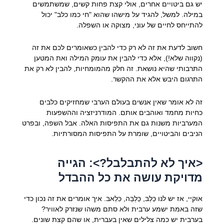
יש גם ביטויים אחרים, אולי קצת פחות קשים, שמשתמשים
במילה. למשל, להגיד על מישהו שהוא "חי כמו כלב" יכול
להתייחס לחיים של עוני, מצוקה או השפלה.
חשוב לדעת את זה לא רק כדי להבין כשאומרים לכם את זה
(נקווה שלא!), אלא כדי להבין את עומק המילה ואת המטען
התרבותי שהיא נושאת. זה חלק מהמומחיות, להבין לא רק את
התרגום היבש אלא את ההקשר.
זה לא אומר שאין אנשים בעולם הערבי שמחזיקים כלבים
כחיות מחמד ואוהבים אותם. המודרניזציה וההשפעות
המערביות משנות גם את התפיסות האלה. אבל השפה, ובפרט
הניבים והביטויים, שומרת על התפיסות המסורתיות.
<איך לא להתבלבל?>: הגייה
מדויקת עושה את כל ההבדל
אוקיי, אז יש לנו כַּלְבּ, כַּלְבַּה, כִּלַאבּ. איך אומרים את זה נכון כדי
שזה באמת ישמע ערבית ולא סתם משהו שנזרק לאוויר?
בערבית יש כמה צלילים שאין בעברית, או שהם קצת שונים.