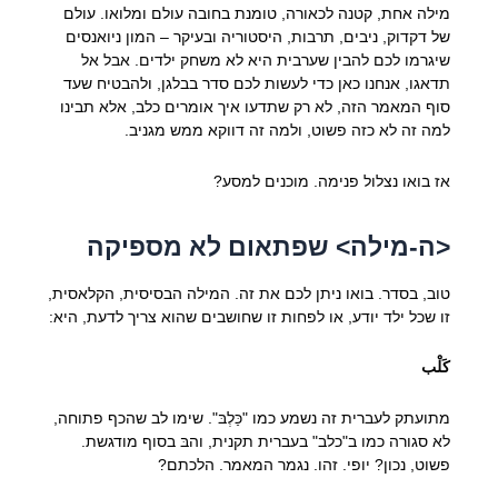
מילה אחת, קטנה לכאורה, טומנת בחובה עולם ומלואו. עולם
של דקדוק, ניבים, תרבות, היסטוריה ובעיקר – המון ניואנסים
שיגרמו לכם להבין שערבית היא לא משחק ילדים. אבל אל
תדאגו, אנחנו כאן כדי לעשות לכם סדר בבלגן, ולהבטיח שעד
סוף המאמר הזה, לא רק שתדעו איך אומרים כלב, אלא תבינו
למה זה לא כזה פשוט, ולמה זה דווקא ממש מגניב.
אז בואו נצלול פנימה. מוכנים למסע?
<ה-מילה> שפתאום לא מספיקה
טוב, בסדר. בואו ניתן לכם את זה. המילה הבסיסית, הקלאסית,
זו שכל ילד יודע, או לפחות זו שחושבים שהוא צריך לדעת, היא:
كَلْب
מתועתק לעברית זה נשמע כמו "כַּלְבּ". שימו לב שהכף פתוחה,
לא סגורה כמו ב"כלב" בעברית תקנית, והבּ בסוף מודגשת.
פשוט, נכון? יופי. זהו. נגמר המאמר. הלכתם?