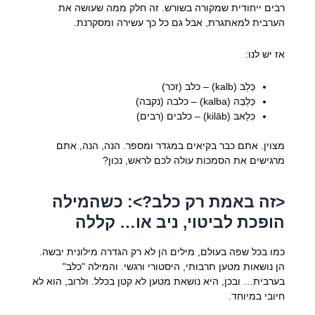
רבים ייחודית שמקורה בשורש. זה חלק ממה שעושה את
הערבית למאתגרת, אבל גם כל כך עשירה ומסקרנת.
אז יש לנו:
כַּלְבּ (kalb) – כלב (זכר)
כַּלְבַּה (kalba) – כלבה (נקבה)
כִּלַאבּ (kilāb) – כלבים (רבים)
מצוין. אתם כבר בקיאים במגדר ומספר. הנה, הנה, אתם
מרגישים את הסמכות עולה לכם לראש, נכון?
<זה באמת רק כלב?>: כשהמילה
הופכת לביטוי, ניב או… קללה
כמו בכל שפה בעולם, מילים הן לא רק הגדרה מילונית יבשה.
הן נושאות מטען תרבותי, היסטורי ורגשי. והמילה "כלב"
בערבית… ובכן, היא נושאת מטען לא קטן בכלל. ולרוב, הוא לא
חיובי במיוחד.