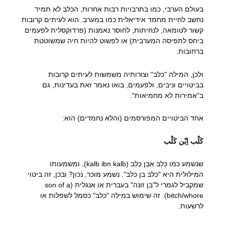
בעולם הערבי, כמו בתרבויות רבות אחרות, הכלב לא תמיד
נחשב לחיית מחמד אידיאלית כמו במערב. הוא לעיתים קרובות
קשור לטומאה, לנחיתות, לחוסר נאמנות (פרדוקסלית לפעמים
ביחס לתפיסה המערבית) או לפשוט להיות חיה שמשוטטת
ברחובות.
ולכן, המילה "כלב" וצורותיה משמשות לעיתים קרובות
בביטויים וניבים, ולפעמים, בואו נאמר זאת בעדינות, גם
ב"אמירות לא מחמיאות".
אחד הביטויים המפורסמים (והלא נחמדים) הוא:
كَلْب اِبْن كَلْب
שנשמע כמו כַּלְבּ אִבְּן כַּלְבּ (kalb ibn kalb), ומשמעותו
המילולית היא "כלב בן כלב". נשמע מוכר, נכון? ובכן, זה ביטוי
שמקביל לגמרי ל"בן זונה" בעברית או אנגלית (son of a
bitch/whore). זה שימוש במילה "כלב" כסמל לשפלות או
לרשעות.