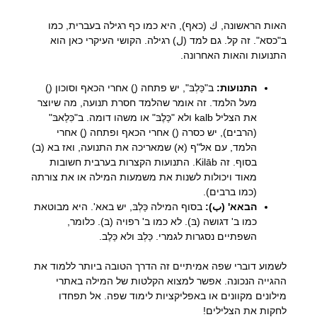
האות הראשונה, ك (כאף), היא כמו כף רגילה בעברית, כמו
ב"כסא". זה קל. גם למד (ل) רגילה. הקושי העיקרי כאן הוא
התנועות והאות האחרונה.
התנועות:
ב"כַּלְבּ", יש פתחה (ַ) אחרי הכאף וסוכון (ְ)
מעל הלמד. זה אומר שהלמד חסרת תנועה, מה שיוצר
את הצליל kalb ולא "כַּלֶבּ" או משהו דומה. ב"כִּלַאבּ"
(הרבים), יש כסרה (ִ) אחרי הכאף ופתחה (ַ) אחרי
הלמד, עם אל"ף (א) שמאריכה את התנועה, ואז בא (ב)
בסוף. זה Kilāb. התנועות הקצרות בערבית חשובות
מאוד ויכולות לשנות את משמעות המילה או את צורתה
(כמו ברבים).
הבאא' (ب):
בסוף המילה כַּלְבּ, יש באא'. היא מבוטאת
כמו ב' דגושה (בּ). לא כמו ב' רפויה (ב). כלומר,
השפתיים נסגרות לגמרי. כַּלְבּ ולא כַּלֶב.
לשמוע דוברי שפה אמיתיים זה הדרך הטובה ביותר ללמוד את
ההגייה הנכונה. אפשר למצוא הקלטות של המילה באתרי
מילונים מקוונים או באפליקציות לימוד שפה. אל תפחדו
לחקות את הצלילים!