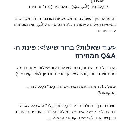
שמירה)
כַּלְבּ צַיְד (كَلْب صَيْد) – כלב ציד ("ציד" זה ציד)
זה מראה איך השפה בונה משמעויות מורכבות יותר משורשים
בסיסיים ומילים קיימות. הכלב הבסיסי הוא كَلْب, ואז מוסיפים
לו תיאורים.
<עוד שאלות? ברור שיש!>: פינת ה-
Q&A המהירה
אחרי כל המידע הזה, בטח צצו לכם עוד שאלות. אספנו כמה
מהנפוצות ביותר, ונענה עליהן בזריזות ובחיוך (אולי קצת ציני).
שאלה 1:
האם באמת משתמשים ב"כַּלְבּ" כקללה ברוב
המקומות?
תשובה:
כן, בהחלט. הביטוי "כַּלְבּ אִבְּן כַּלְבּ" הוא קללה גסה
ונפוצה למדי. יש להשתמש במילה בהקשרים אחרים בזהירות,
כיוון שהיא יכולה לשאת קונוטציה שלילית.