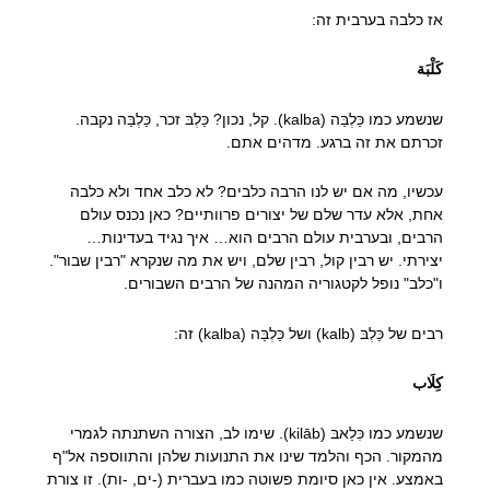
אז כלבה בערבית זה:
كَلْبَة
שנשמע כמו כַּלְבַּה (kalba). קל, נכון? כַּלְבּ זכר, כַּלְבַּה נקבה.
זכרתם את זה ברגע. מדהים אתם.
עכשיו, מה אם יש לנו הרבה כלבים? לא כלב אחד ולא כלבה
אחת, אלא עדר שלם של יצורים פרוותיים? כאן נכנס עולם
הרבים, ובערבית עולם הרבים הוא… איך נגיד בעדינות…
יצירתי. יש רבין קול, רבין שלם, ויש את מה שנקרא "רבין שבור".
ו"כלב" נופל לקטגוריה המהנה של הרבים השבורים.
רבים של כַּלְבּ (kalb) ושל כַּלְבַּה (kalba) זה:
كِلَاب
שנשמע כמו כִּלַאבּ (kilāb). שימו לב, הצורה השתנתה לגמרי
מהמקור. הכף והלמד שינו את התנועות שלהן והתווספה אל"ף
באמצע. אין כאן סיומת פשוטה כמו בעברית (-ים, -ות). זו צורת