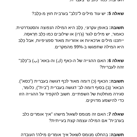
שאלה 5:
יש עוד מילים ל"כלב" בערבית חוץ מ-כַּלְבּ?
תשובה:
באופן עקרוני, כַּלְבּ היא המילה הנפוצה והסטנדרטית.
כאמור, יש מילים לגור (גַ'רְו) או שילובים כמו כַּלְבּ חִרַאסַה.
ייתכנו מילים ארכאיות או אזוריות מאוד ספציפיות, אבל כַּלְבּ
היא המילה שתפגשו ב-99% מהמקרים.
שאלה 6:
האם ההגייה של ה-כאף (ك) וה-באא' (ب) ב"כַּלְבּ"
זהה לעברית?
תשובה:
הכאף (כ) דומה מאוד לכף דגושה בעברית ("כסא").
הבאא' (בּ) בסוף דומה לב' דגושה בעברית ("בית"), כלומר,
סגירה מוחלטת של השפתיים. חשוב להקפיד על ההגייה הזו
כדי להישמע מדויקים.
שאלה 7:
האם זה מנומס לשאול מישהו "איך אומרים כלב
בערבית" אם המילה עצמה קצת בעייתית?
תשובה:
בהחלט מנומס לשאול איך אומרים מילה! העובדה