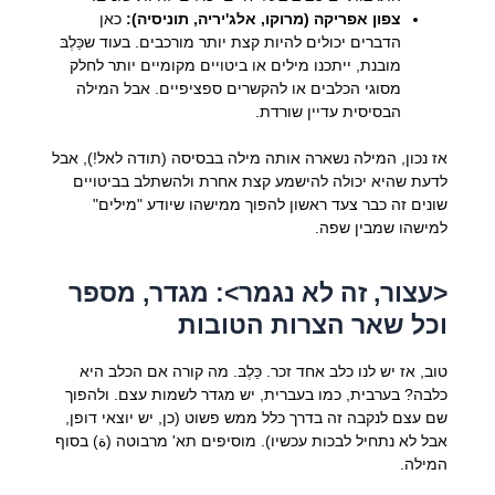
צפון אפריקה (מרוקו, אלג'יריה, תוניסיה):
כאן
הדברים יכולים להיות קצת יותר מורכבים. בעוד שכַּלְבּ
מובנת, ייתכנו מילים או ביטויים מקומיים יותר לחלק
מסוגי הכלבים או להקשרים ספציפיים. אבל המילה
הבסיסית עדיין שורדת.
אז נכון, המילה נשארה אותה מילה בבסיסה (תודה לאל!), אבל
לדעת שהיא יכולה להישמע קצת אחרת ולהשתלב בביטויים
שונים זה כבר צעד ראשון להפוך ממישהו שיודע "מילים"
למישהו שמבין שפה.
<עצור, זה לא נגמר>: מגדר, מספר
וכל שאר הצרות הטובות
טוב, אז יש לנו כלב אחד זכר. כַּלְבּ. מה קורה אם הכלב היא
כלבה? בערבית, כמו בעברית, יש מגדר לשמות עצם. ולהפוך
שם עצם לנקבה זה בדרך כלל ממש פשוט (כן, יש יוצאי דופן,
אבל לא נתחיל לבכות עכשיו). מוסיפים תא' מרבוטה (ة) בסוף
המילה.