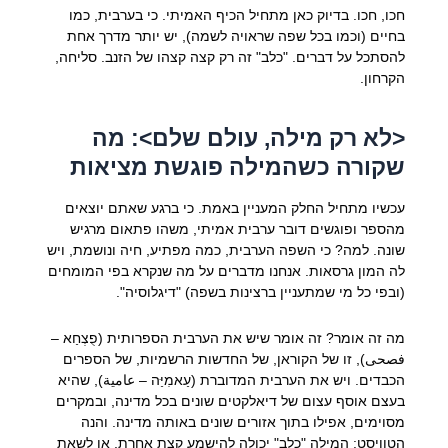
חכו, חכו. בדיוק כאן מתחיל הכיף האמיתי. כי בערבית, כמו
בחיים (וכמו בכל שפה שראויה לשמה), יש יותר מדרך אחת
להסתכל על דברים. "כלב" זה רק קצה קצהו של הזנב. סליחה,
הקרחון.
<לא רק מילה, עולם שלם>: מה
שקורה כשהמילה פוגשת מציאות
עכשיו מתחיל החלק המעניין באמת. כי ברגע שאתם יוצאים
מהספר ופוגשים דובר ערבית אמיתי, משהו פתאום מרגיש
שונה. למה? כי השפה הערבית, כמה מפתיע, חיה ונושמת, ויש
לה המון גרסאות. אנחנו מדברים על מה שנקרא בפי המומחים
(ובפי כל מי שמתעניין ברצינות בשפה) "דיגלוסיה".
מה זה אומר? זה אומר שיש את הערבית הספרותית (פֻצְחַא –
فصحى), זו של הקוראן, של החדשות הרשמיות, של הספרים
הכבדים. ויש את הערבית המדוברת (עַאמִיַּה – عامية), שהיא
בעצם אוסף עצום של דיאלקטים שונים בכל מדינה, ובמקרים
מסוימים, אפילו בתוך אזורים שונים באותה מדינה. והנה
הטוויסט: המילה "כלב" יכולה להישמע קצת אחרת, או לשאת