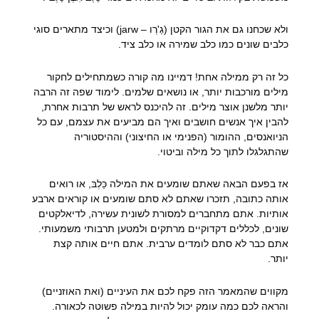
ולא שכחנו גם את הגור הקטן (גַ'רְו – jarw) וכיצד מתארים סוגי
כלבים שונים כמו כלב שמירה או כלב ציד.
כל זה רק ממילה אחת! דמיינו מה קורה כשמתחילים לחקור
מילים מורכבות יותר, או נושאים שלמים. לימוד שפה זה הרבה
יותר מלשנן אוצר מילים. זה להיכנס לראש של תרבות אחרת,
להבין איך אנשים חושבים ואיך הם מביעים את עצמם, עם כל
הניואנסים, ההומור (הפנימי או החיצוני) וההיסטוריה
שהתגלגלו לתוך כל מילה וביטוי.
אז בפעם הבאה שאתם שומעים את המילה כַּלְבּ, או רואים
אותה כתובה, תזכרו שאתם לא סתם שומעים או קוראים ארבע
אותיות. אתם מתחברים למסורת לשונית עשירה, לדיאלקטים
שונים, לכללים דקדוקיים מרתקים ולמטען תרבותי משמעותי.
אתם כבר לא סתם לומדים ערבית. אתם חיים אותה קצת
יותר.
מקווים שהמאמר הזה פקח לכם את העיניים (ואת האוזניים)
והראה לכם כמה עומק יכול להיות במילה פשוטה לכאורה.