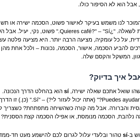
 אבל הוא לא הסיפור כולו.
מוכר לנו משמש בעיקר לאישור פשוט, הסכמה ישירה או תשו
חיובית לשאלה. "¿Quieres café?" – "Sí." פשוט, נקי, יעיל.
ית, על כל עומקיה, מציעה הרבה יותר. היא מציעה פלטה עש
כים להביע הסכמה, אישור, הסכמה, נכונות – ולכל אחת מהן 
וון, המשקל והקסם שלה.
אבל איך בדיוק?
הו שואל אתכם שאלה ישירה,
sí
הוא בהחלט הדרך הנכונה.
"¿Puedes ayudarme?" (אתה יכול לעזור לי?) – "Sí." (כן.) זו הדר
ית והברורה. אבל מה קורה כשהשיחה מתפתחת? כשצריך ל
 נלהבת, הסכמה מנומסת, או אפילו הסכמה קצת הססנית?
ש ב-
sí
טהור ובלעדי עלול לגרום לכם להישמע מעט חד-ממדי