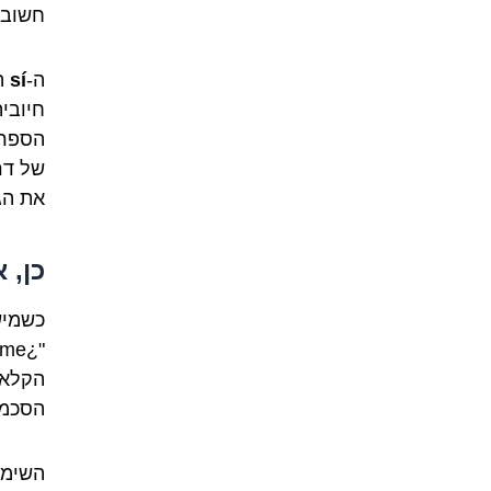
חשוב,
ה-
sí
ה
הספרד
של דר
את הג
כן, 
כשמיש
הקלאס
הסכמה
השימו