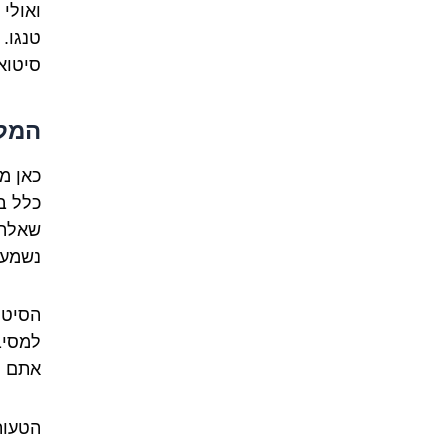
ואולי
טנגו.
סיטוא
המלכ
כאן מ
כלל ב
שאלה 
נשמע 
למסיב
אתם רו