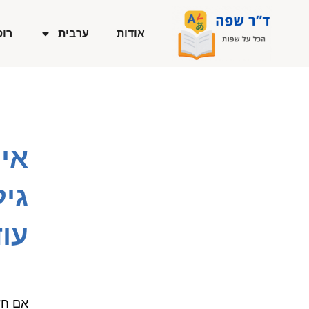
ילוג
תוכן
אודות
ערבית
רוס
איך
גי
עוד
אם חש