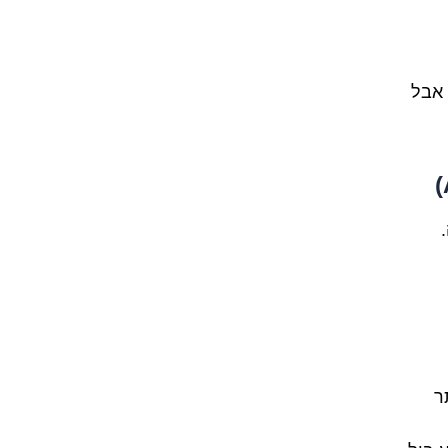
 אבל
ר