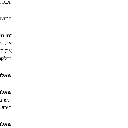
שבספר
התשוב
זהו ה
את הע
את הש
נדלקת
שאלות
שאלה 1
תשובה 
פירוש
שאלה 2