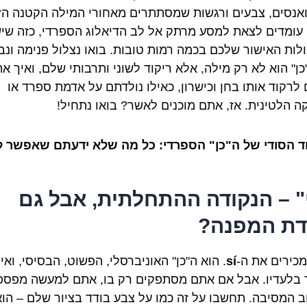
ואנסים, צבעים ורגשות שמסתתרים מאחורי המילה הקטנה הזו
 עומדים לצאת למסע מרתק אל לב הדיאלוג הספרדי, כזה שי
ולות האישור שלכם בכמה רמות טובות. בואו נצלול פנימה ונבי
כן" הוא לא רק מילה, אלא ריקוד לשוני ותרבותי שלם, ואיך א
 לרקוד אותו בחן וכישרון, כאילו נולדתם על אדמת ספרד או
ה הלטינית. אז, אתם מוכנים לאשר? בואו נתחיל!
ד הסודי של ה"כן" הספרדי: כל מה שלא ידעתם שאפשר ל
י" – הנקודה ההתחלתית, אבל גם
דת המפנה?
מכירים את ה-
sí
. הוא ה"כן" האוניברסלי, הפשוט, הבסיסי, ואי
בלעדיו. אבל אם אתם מסתפקים רק בו, אתם למעשה מפספ
ב המסיבה. תחשבו על זה כמו על צבע בודד בציור שלם – הוא