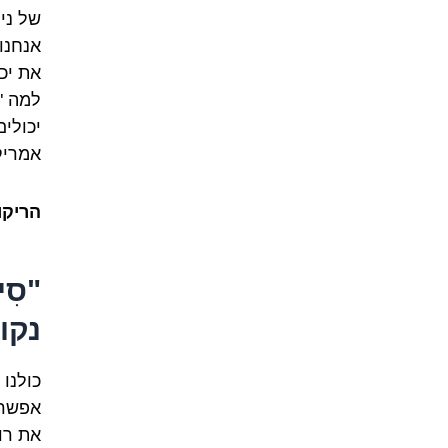
של ני
אנחנו
את יכ
למה "
יכולים
אמריק
הריקו
"סִ
נקו
כולנו 
אפשר 
את רו