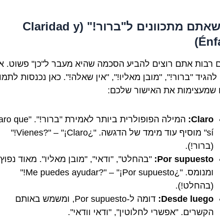
1. כשאתם מתכוונים ל"ברור!" (Claridad y
Énfa
 רבות אתם רוצים להביע הסכמה שהיא מעבר ל"כן" פשוט. 
להגיד "ברור!", "מובן מאליו!", "אין שאלה!". כאן נכנסות לתמו
 שמעצימות את האישור שלכם:
Claro:
המילה הפופולרית ביותר לאמירת "ברור!"
sí" מוסיף עוד מימד של הדגשה. "¿Vienes?" – "¡Claro!"
(ברור!).
Por supuesto:
"בהחלט", "ודאי", "מובן מאליו". מאוד נפוץ
ומנומס. "¿Me puedes ayudar?" – "¡Por supuesto!"
(בהחלט!).
Desde luego:
דומה ל-Por supuesto, ומשמש באותם
הקשרים. "אפשרי לחלוטין", "ודאי וודאי".