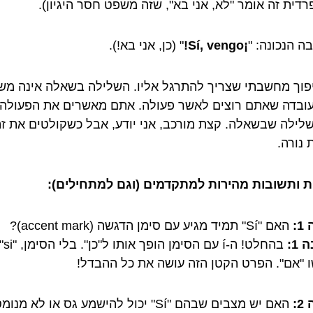
דית זה אומר "לא, אני בא", שזה משפט חסר היגיון).
ה הנכונה: "
¡Sí, vengo!
" (כן, אני בא!).
יפוך מחשבתי שצריך להתרגל אליו. השלילה בשאלה אינה מש
ובדה שאתם רוצים לאשר פעולה. אתם מאשרים את הפעולה,
לילה שבשאלה. קצת מורכב, אני יודע, אבל כשקולטים את זה
 נורה.
 ותשובות מהירות למתקדמים (וגם למתחילים):
:
האם "Sí" תמיד מגיע עם סימן הדגשה (accent mark)?
1:
בהחלט! ה-í עם הסימן הופך אותו ל"כן". בלי
ו "אם". הפרט הקטן הזה עושה את כל ההבדל!
:
האם יש מצבים שבהם "Sí" יכול להישמע גס או לא מנומס?