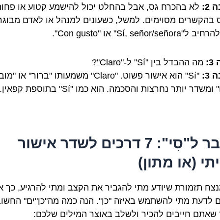
2:
לא בהכרח גס, אבל בהחלט יכול להישמע קטוע או פחו
 בהקשרים מסוימים. למשל, כשעונים למנהל או לאדם מבוגר
Sí, señor/seño" או "Con gusto".
:
מה ההבדל בין "Sí" ל-"Claro"?
3:
"Sí" הוא אישור פשוט. "Claro" משמעותו "ברור" או "מוב
ומשדר יותר נחרצות והסכמה. הוא כמו "Sí" בתוספת קפאין.
מעבר ל"סִי": 7 דרכים לשדר אישור
תי (או מתון)
נצח תזמורת שיודע מתי להגביר את הקצב ומתי להרגיע, כך 
ם לדעת מתי להשתמש באיזה "כן". הנה כמה מה"כן"ים" החשו
 שאתם חייבים להכיר ולשלב באוצר המילים שלכם: