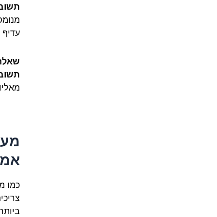
תשובה 
מנומס
עדיף להרחיב ל"ra
שאלה 3
תשובה 
מאליו" 
אמי
כמו מ
צריכי
ביותר