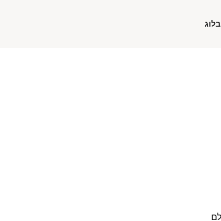
בלוג
לם