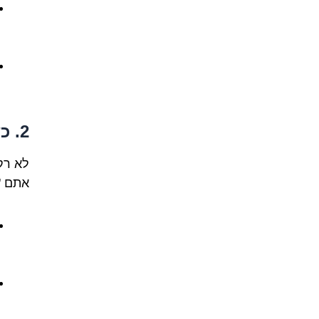
2. כשאתם מסכימים בלב שלם (Acuerdo Total)
לא רק
אתם "