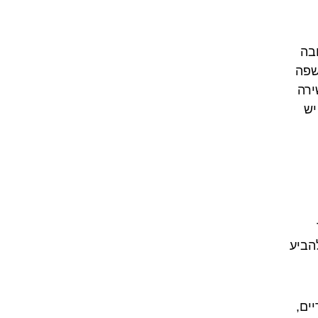
בה
 אבל השפה
ירה
יש
ך
הביע
ים,