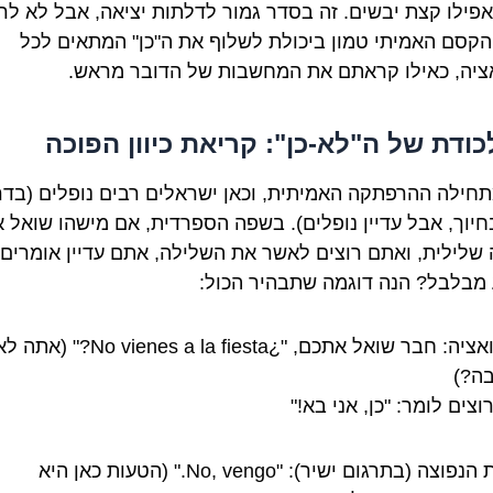
 אפילו קצת יבשים. זה בסדר גמור לדלתות יציאה, אבל לא לר
 הקסם האמיתי טמון ביכולת לשלוף את ה"כן" המתאים לכל
ציה, כאילו קראתם את המחשבות של הדובר מראש.
ודת של ה"לא-כן": קריאת כיוון הפוכה
תחילה ההרפתקה האמיתית, וכאן ישראלים רבים נופלים (בדר
חיוך, אבל עדיין נופלים). בשפה הספרדית, אם מישהו שואל 
שלילית, ואתם רוצים לאשר את השלילה, אתם עדיין אומרים
מבלבל? הנה דוגמה שתבהיר הכול:
הסיטואציה: חבר שואל אתכם, "¿ienes a la fiesta
ה?)
צים לומר: "כן, אני בא!"
הטעות הנפוצה (בתרגום ישיר): "No, vengo." (הטעות כאן היא