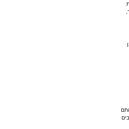
ת
,
ן
אתם
בים