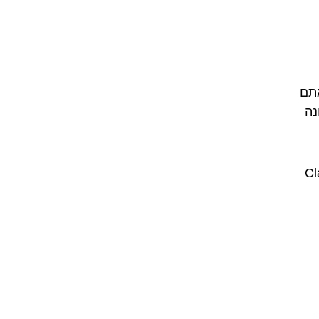
אתם
נה
. "Claro que