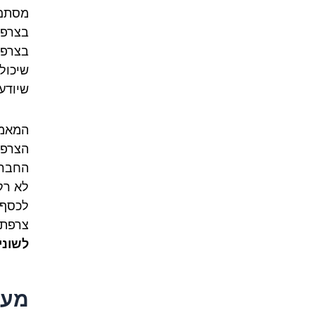
מסתם…
בצרפת
בצרפתי
שיכול
שיודע
המאמר
הצרפת
החברת
לא רק
לכסף,
צרפתי
לשוני
מעב