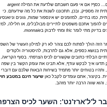
 כסף! אם אי פעם חשבתם שלדעת את המילה
argent
ית זה מספיק, ובכן, תתכוננו לשנות את כל מה שידעתם. כי
ת, כמו בחיים, למזומנים יש אינספור שמות, גוונים וניואנסי
ים להפוך אתכם משפטים לתיירים מבולבלים, או חלילה, למי
ים בדיוק מתי לומר
fric
ומתי לדבוק ב
monnaie
.
 הזה הולך לפתוח לכם צוהר לא רק למילון העשיר של השפ
ית בנושא כספים, אלא גם לתרבות, להיסטוריה ולקודים
יים הבלתי כתובים שקשורים לכיס הצרפתי. בסוף הקריאה,
 תדעו איך לבקש עודף, אלא תבינו את עומק הקשר בין שפה
 ותהיו בטוחים יותר מתמיד בשיחות הבאות שלכם עם דוברי
ת. בקיצור, אתם עומדים לקבל כאן
שיעור חינם במטבע חוץ
, והוא שווה הרבה יותר מזהב.
ר ל'ל'ארז'נט': השער לכיס הצרפת