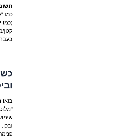
תשוב
כמו "money" באנגלית. "Monnaie" לעומת זאת, היא
(כמו י
קטן/מ
בעברי
כש"
ובי
בואו 
"מלוכ
שימוש
ובכן, 
פנימה