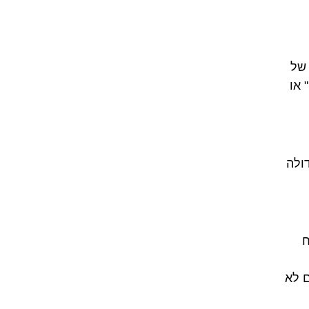
 של
 או
ולה
רוויח
ם לא