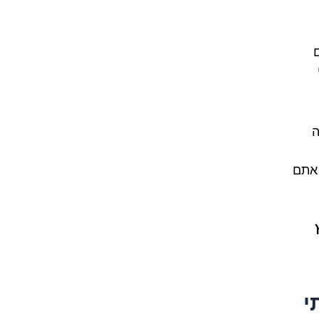
ם
ה
 אתם
י