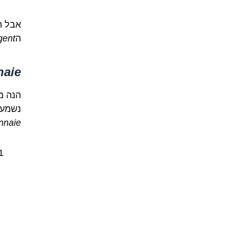
אבל ה
ה
gent
aie
הנה מ
נשמעת
nnaie