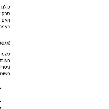
כולנו
ספק ש
האם ה
באמת 
gent
כשמדב
העובד
פשוט, 