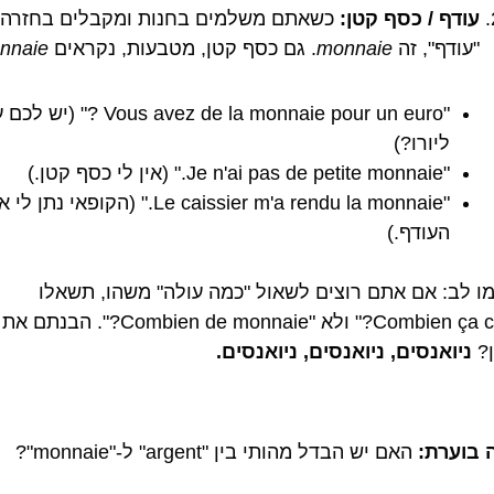
עודף / כסף קטן:
כשאתם משלמים בחנות ומקבלים בחזרה
"עודף", זה
monnaie
. גם כסף קטן, מטבעות, נקראים
nnaie
"Vous avez de la monnaie pour un euro ?"
ליורו?)
"Je n'ai pas de petite monnaie." (אין לי כסף קטן.)
"Le caissier m'a rendu la monnaie." (הקופאי נתן ל
העודף.)
מו לב: אם אתם רוצים לשאול "כמה עולה" משהו, תשאלו
"Combien ça coûte?" ולא "Combien de monnaie?". הבנתם את
ן?
ניואנסים, ניואנסים, ניואנסים.
בוערת:
האם יש הבדל מהותי בין "argent" ל-"monnaie"?