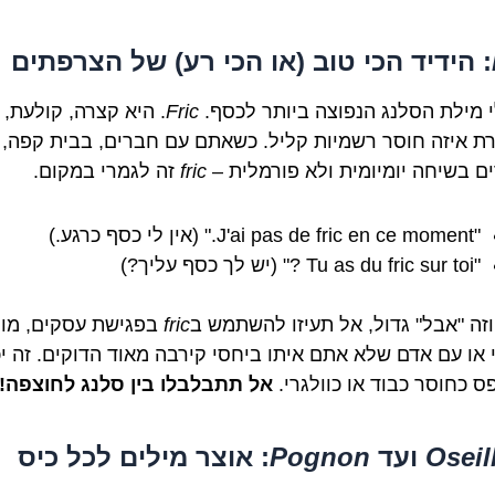
: הידיד הכי טוב (או הכי רע) של הצרפתים
לי מילת הסלנג הנפוצה ביותר לכסף.
Fric
. היא קצרה, קולעת,
ת איזה חוסר רשמיות קליל. כשאתם עם חברים, בבית קפה,
ם בשיחה יומיומית ולא פורמלית –
fric
זה לגמרי במקום.
"J'ai pas de fric en ce moment." (אין לי כסף כרגע.)
"Tu as du fric sur toi ?" (יש לך כסף עליך?)
וזה "אבל" גדול, אל תעיזו להשתמש ב
fric
בפגישת עסקים, מו
 או עם אדם שלא אתם איתו ביחסי קירבה מאוד הדוקים. זה יכ
ס כחוסר כבוד או כוולגרי.
אל תתבלבלו בין סלנג לחוצפה!
Oseil
ועד
Pognon
: אוצר מילים לכל כיס