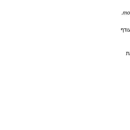
.
mo
 (יש לכם עודף
י את