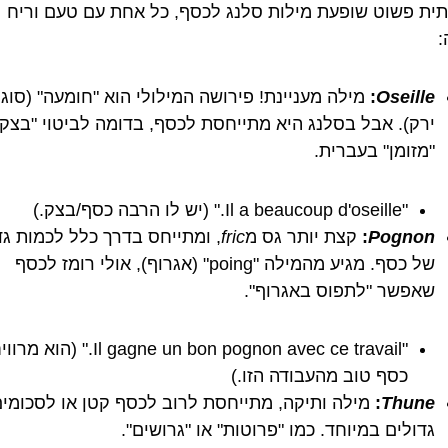
ית פשוט שופעת מילות סלנג לכסף, כל אחת עם טעם וריח
:
Oseille
:
מילה מעניינת! פירושה המילולי הוא "חומעה" (סוג
ירק). אבל בסלנג היא מתייחסת לכסף, בדומה לביטוי "בצק"
"מזומן" בעברית.
"Il a beaucoup d'oseille." (יש לו הרבה כסף/בצק.)
Pognon
:
קצת יותר גס מ
fric
, ומתייחס בדרך כלל לכמות גד
של כסף. מגיע מהמילה "poing" (אגרוף), אולי רומז לכסף
שאפשר "לתפוס באגרוף".
"Il gagne un bon pognon avec ce travail." (הוא מ
כסף טוב מהעבודה הזו.)
Thune
:
מילה ותיקה, מתייחסת לרוב לכסף קטן או לסכומי
גדולים במיוחד. כמו "פרוטות" או "גרושים".