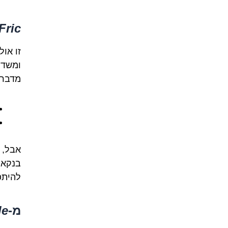
Fric
זו או
ומשדר
מדברי
אבל, 
בנקאי
להיתפ
מ-
le