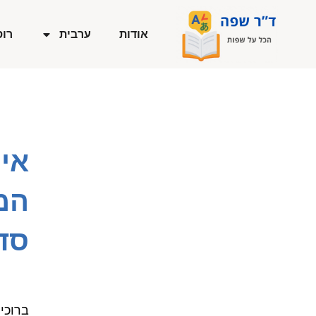
ילוג
תוכן
אודות
ערבית
רוס
אי
המ
סד
ברוכי