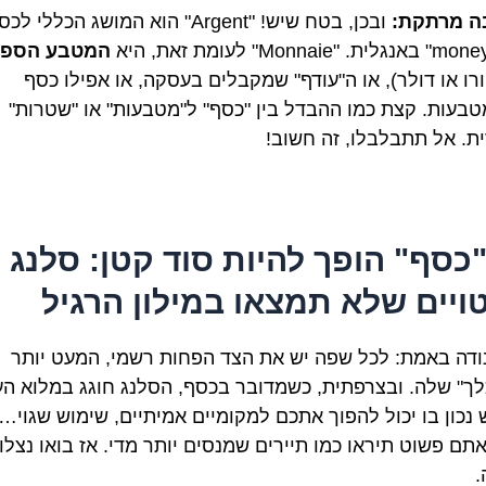
ה מרתקת:
ובכן, בטח שיש! "Argent" הוא המושג הכללי ל
המטבע הספצ
ורו או דולר), או ה"עודף" שמקבלים בעסקה, או אפילו כסף
טבעות. קצת כמו ההבדל בין "כסף" ל"מטבעות" או "שטרות"
ת. אל תתבלבלו, זה חשוב!
כסף" הופך להיות סוד קטן: סלנג
טויים שלא תמצאו במילון הרגיל
נודה באמת: לכל שפה יש את הצד הפחות רשמי, המעט יותר
לך" שלה. ובצרפתית, כשמדובר בכסף, הסלנג חוגג במלוא העו
 נכון בו יכול להפוך אתכם למקומיים אמיתיים, שימוש שגוי…
אתם פשוט תיראו כמו תיירים שמנסים יותר מדי. אז בואו נצלו
.