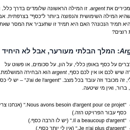
 מכירים את
argent
. זו המילה הראשונה שלומדים בדרך כלל, וא
היא המילה השימושית והנפוצה ביותר ל"כסף" בצרפתית. אב
יא תמיד הנכונה? האם היא תמיד זו שתעביר את המסר שאת
רוצים?
Ar
: המלך הבלתי מעורער, אבל לא היחיד
רים על כסף באופן כללי, על הון, על סכומים, או פשוט על
ה שיש לכם או אין לכם כסף,
argent
הוא הבחירה המושלמת. 
ניטרלי, זה מכובד וזה עובד בכל מצב. "J'ai de l'argent" – 
ברור, ואין מי שיטעה.
"Nous avons besoin d'argent pour ce projet." 
כסף עבור הפרויקט הזה.)
"Il a beaucoup d'argent." (יש לו הרבה כסף.)
"Je n'ai plus d'argent." (אין לי יותר כסף.)