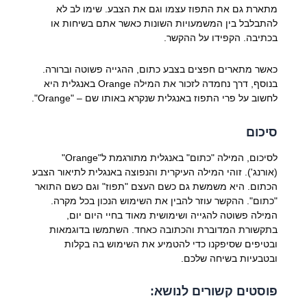
מתארת גם את התפוז עצמו וגם את הצבע. שימו לב לא
להתבלבל בין המשמעויות השונות כאשר אתם בשיחות או
בכתיבה. הקפידו על ההקשר.
כאשר מתארים חפצים בצבע כתום, ההגייה פשוטה וברורה.
בנוסף, דרך נחמדה לזכור את המילה Orange באנגלית היא
לחשוב על פרי התפוז באנגלית שנקרא באותו שם – "Orange".
סיכום
לסיכום, המילה "כתום" באנגלית מתורגמת ל"Orange"
(אורנג'). זוהי המילה העיקרית והנפוצה באנגלית לתיאור הצבע
הכתום. היא משמשת גם כשם העצם "תפוז" וגם כשם התואר
"כתום". ההקשר עוזר להבין את השימוש הנכון בכל מקרה.
המילה פשוטה להגייה ושימושית מאוד בחיי היום יום,
בתקשורת המדוברת והכתובה כאחד. השתמשו בדוגמאות
ובטיפים שסיפקנו כדי להטמיע את השימוש בה בקלות
ובטבעיות בשיחה שלכם.
פוסטים קשורים לנושא: