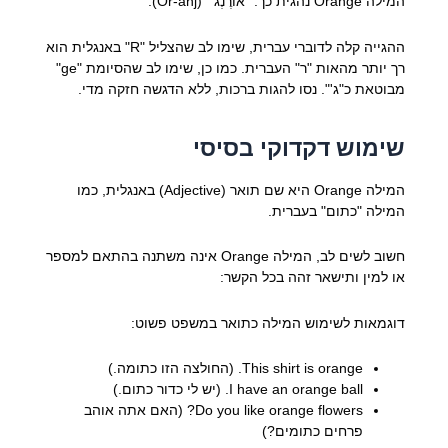
המילה Orange נהגית כך: "אוֹרֶנְג'" (Or-anj).
ההגייה קלה לדוברי עברית, שימו לב שהצליל "R" באנגלית הוא
רך יותר מהאות "ר" העברית. כמו כן, שימו לב שהסיומת "ge"
מבוטאת כ"ג'". נסו להגות ברכות, ללא הדגשה חזקה מדי.
שימוש דקדוקי בסיסי
המילה Orange היא שם תואר (Adjective) באנגלית, כמו
המילה "כתום" בעברית.
חשוב לשים לב, המילה Orange אינה משתנה בהתאם למספר
או למין ותישאר זהה בכל הקשר:
דוגמאות לשימוש המילה כתואר במשפט פשוט:
This shirt is orange. (החולצה הזו כתומה.)
I have an orange ball. (יש לי כדור כתום.)
Do you like orange flowers? (האם אתה אוהב
פרחים כתומים?)