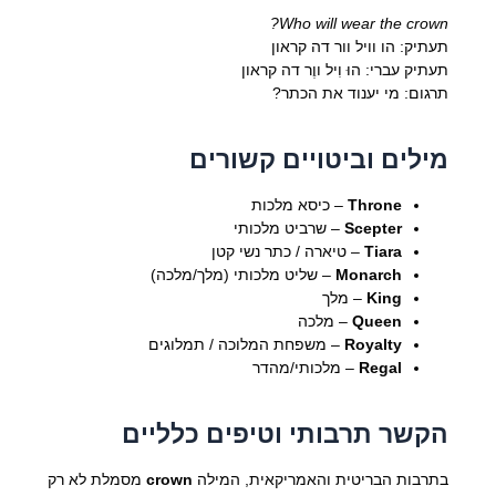
Who will wear the crown?
תעתיק: הו וויל וור דה קראון
תעתיק עברי: הוּ וִיל ווֶר דה קראון
תרגום: מי יענוד את הכתר?
מילים וביטויים קשורים
Throne
– כיסא מלכות
Scepter
– שרביט מלכותי
Tiara
– טיארה / כתר נשי קטן
Monarch
– שליט מלכותי (מלך/מלכה)
King
– מלך
Queen
– מלכה
Royalty
– משפחת המלוכה / תמלוגים
Regal
– מלכותי/מהדר
הקשר תרבותי וטיפים כלליים
בתרבות הבריטית והאמריקאית, המילה
crown
מסמלת לא רק