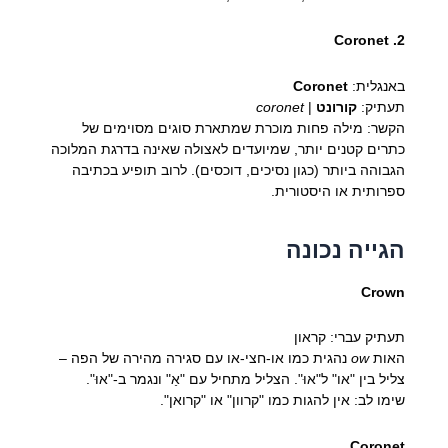
2. Coronet
באנגלית:
Coronet
תעתיק:
קורונט
|
coronet
הקשר: מילה פחות מוכרת שמתארת סוגים מסוימים של
כתרים קטנים יותר, שמיועדים לאצולה שאינה בדרגת המלוכה
הגבוהה ביותר (כגון נסיכים, דוכסים). לרוב תופיע בכתיבה
ספרותית או היסטורית.
הגייה נכונה
Crown
תעתיק עברי: קראון
האות
ow
נהגית כמו או-חצי-או עם סגירה מהירה של הפה –
צליל בין "או" ל"אוּ". הצליל מתחיל עם "אַ" ונגמר ב-"אוּ".
שימו לב: אין להגות כמו "קרוון" או "קרואן".
Coronet