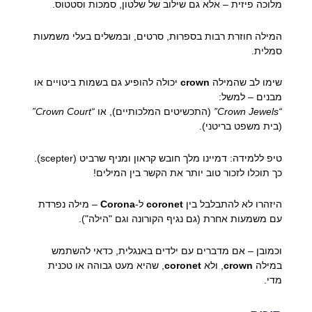
מלוכה פיזית – אלא גם שילוב של שלטון, סמכות וסטטוס.
המילה חוזרת רבות בספרות, סרטים, ובמשלים בעלי משמעות
סמלית.
שימו לב שהמילה
crown
יכולה להופיע גם בשמות ביטויים או
מבנים – למשל:
“Crown Jewels”
(התכשיטים המלכותיים), או
“Crown Court”
(בית משפט בריטני).
טיפ ללמידה: דמיינו מלך חובש קראון ומניף שרביט (scepter).
כך תוכלו לזכור טוב יותר את הקשר בין המילים!
היזהרו לא להתבלבל בין
coronet
ל-
Corona
– מילה נפרדת
עם משמעות אחרת (גם נגיף הקורונה וגם "הילה").
וכמובן – אם מדברים עם ילדים באנגלית, כדאי להשתמש
במילה
crown
, ולא
coronet
, שהיא מעט גבוהה או טכנית
מדי.