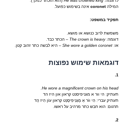
לדוגמה:
He was crowned king
(הוא הוכתר כמלך).
המילה
coronet
אינה בשימוש כפועל.
תפקיד במשפט:
משמשת לרוב כנושא או מושא.
דוגמה:
The crown is heavy
– הכתר כבד.
או:
She wore a golden coronet
– היא לבשה כתר זהוב קטן.
דוגמאות שימוש נפוצות
1.
He wore a magnificent crown on his head.
תעתיק: הי וור א מגניפיסנט קראון און היז הד
תעתיק עברי: הִי ווֹר אַ מֶגְנִיפִיסֶנְט קראון עוֹן הִיז הֶד
תרגום: הוא חבש כתר מרהיב על ראשו.
2.