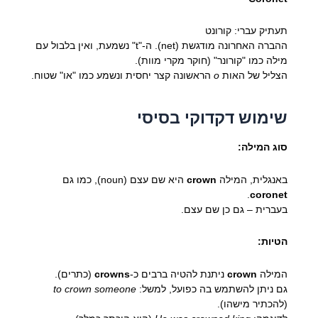
תעתיק עברי: קורונט
ההברה האחרונה מודגשת (net). ה-"t" נשמעת, ואין בלבול עם
מילה כמו "קורונר" (חוקר מקרי מוות).
הצליל של האות
o
הראשונה קצר יחסית ונשמע כמו "או" שטוח.
שימוש דקדוקי בסיסי
סוג המילה:
באנגלית, המילה
crown
היא שם עצם (noun), כמו גם
.
coronet
בעברית – גם כן שם עצם.
הטיות:
המילה
crown
ניתנת להטיה ברבים כ-
crowns
(כתרים).
גם ניתן להשתמש בה כפועל, למשל:
to crown someone
(להכתיר מישהו).