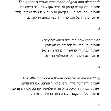
The queen's crown was made of gold and diamonds.
תעתיק: דה קווינס קראון ווז מייד אוף גולד אנד דיימונדס
תעתיק עברי: דה קווין׳ז קראון ווז מייד אוף גוֹלד אנד דַיימֶנדז
תרגום: כתרה של המלכה היה עשוי מזהב ויהלומים.
3.
They crowned him the new champion.
תעתיק: דֵיי קראונד הִים דה ניו טשמפיֵן
תעתיק עברי: דֵי קראונד הִים דה נְיוּ צ׳מְפּיֵן
תרגום: הם הכתירו אותו כאלוף החדש.
4.
The little girl wore a flower coronet at the wedding.
תעתיק: דה ליטל גירל וור א פלאוור קורונט אט דה וודינג
תעתיק עברי: דה לִיטל גירל וור אַ פְלַאוּאֶר קוֹרוֹנֵט אָט דה וֶודִינְג
תרגום: הילדה הקטנה ענדה כתר פרחים בחתונה.
5.