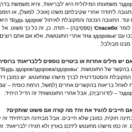
здоровье!' משמעותו המילולית היא 'לבְּרִיאוּת', והיא משמשת בדר
תגובה ל'תודה' אחרי שקיבלתם משהו (אוכל, למשל), או הזמנ
לקחת עוד. התגובה הנכונה והמקובלת לאיחול 'Будь здоров!' ה
לומר '
Спасибо
' (סְפַּסִיבָּה) – תודה. כן, זה כל כך פשוט. אל
תסתבכו עם 'На здоровье!' אחרי התעטשות, אלא אם אתם רוצים
מבט מבולבל.
ם יש מילים אחרות או ביטויים נוספים ל'לבריאות' ברוסית
לא בהקשר של התע
המקובלת והסטנדרטית לברך מישהו שמתעטש. יש כמובן דר
אחרות לאחל בריאות בהקשרים אחרים (למשל, הרמת כוס
ל אחרי התעטשות? זה הדיל היחיד.
ם חייבים להגיד את זה? מה קורה אם פשוט שותקים?
ינה חוקית, כמובן שלא חייבים. אבל מבחינה חברתית? זה 
. זה כמו מישהו מתעטש לידכם בארץ ולא תגידו 'לבריאות'. זה