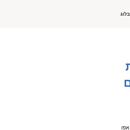
בלוג
ם
אפו