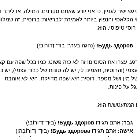
יגש ישר לעניין, כי אני יודע שאתם סקרנים. המילה, או ליתר ד
י הקלאסי והנפוץ ביותר לאמירת 'לבריאות' ברוסית, זה שמלוו
' רוסי טיפוסי, הוא:
Будь здоров!
(נהגה בערך: בוּדְ' זְדוֹרוֹב!)
גע, עצרו את הסוסים! זה לא כזה פשוט. כמו בכל שפה עם קצ
צמי (והרוסית, תאמינו לי, יש לה טונות של כבוד עצמי), יש כא
 של מין ושל מספר. רוסית היא שפה מדויקת, היא לא אוהבת
ל על פינות.
 המתעטש/ת הוא:
גבר:
אתם תגידו
Будь здоров!
(בוּדְ' זְדוֹרוֹב!)
אישה:
אתם תגידו
Будь здорова!
(בוּדְ' זְדוֹרוֹבָה!)