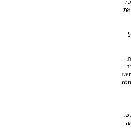
י.
את
ל
.
ר
ישו.
חלה
ש.
אה