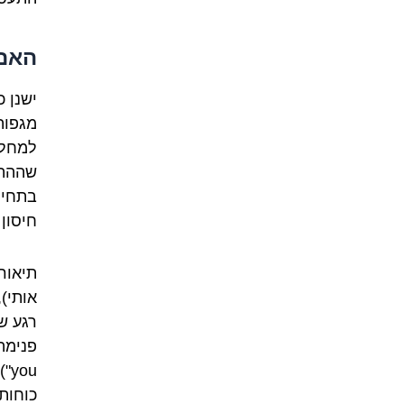
האם 
ישנן 
מגפות
למחלה
שההתע
בתחיל
חיסון 
תיאור
אותי)
רגע ש
ou
כוחות 