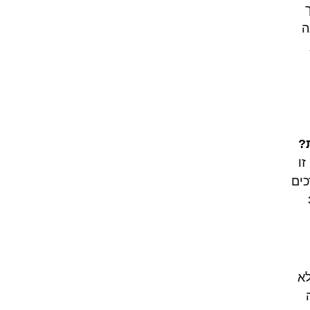
ך
ה
יא
?
טשות. 'Будь здоров/здорова/здоровы!' זו
כים
ית – 'За
לא