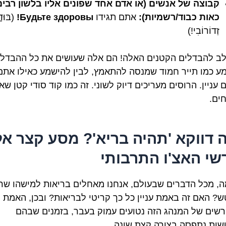
קבוצה של אנשים (או אדם אחד שפונים אליו בלשון רבים
כאות כבוד/רשמיות):
אתם תגידו
Будьте здоровы!
(בּוּדְ
זְדוֹרוֹבִי!)
לב להבדלים הקטנים האלה! הם אלה שעושים את כל ההבדל ב
ע כמו תייר חמוד שמנסה להתאמץ, לבין להישמע כאילו אתם
 עניין. הרוסים מעריכים דיוק לשוני. זה כמו קוד סודי קטן ש
ים.
 דווקא 'תהיה בריא'? מסע קצר אל
שי האצ'ו התרבותי
ה, מכל הדברים שבעולם, אנחנו מאחלים בריאות למישהו שר
? האם זה באמת עניין כל כך קריטי לבריאות? ובכן, האמת 
שים של המנהג הזה נטועים עמוק בעבר, בזמנים שבהם
ות נתפסה בצורה קצת שונה.