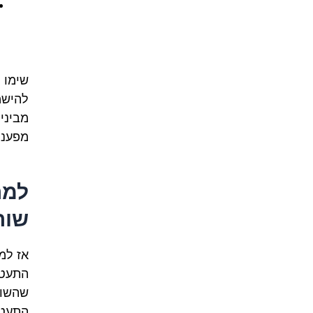
שימו 
להישמ
מבינים
מפענח
למה
שור
אז למ
התעטש
שהשור
התעטש