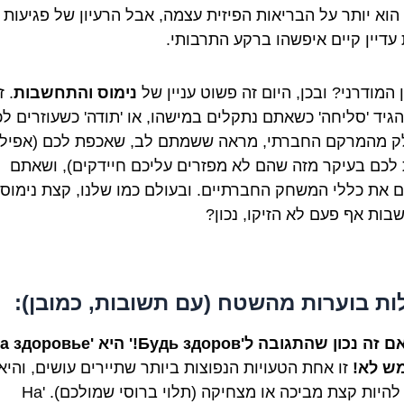
הוא יותר על הבריאות הפיזית עצמה, אבל הרעיון של פגיעות
 עדיין קיים איפשהו ברקע התרבותי.
 המודרני? ובכן, היום זה פשוט עניין של
נימוס והתחשבות
. ז
הגיד 'סליחה' כשאתם נתקלים במישהו, או 'תודה' כשעוזרים לכ
ק מהמרקם החברתי, מראה ששמתם לב, שאכפת לכם (אפילו
לכם בעיקר מזה שהם לא מפזרים עליכם חיידקים), ושאתם
ם את כללי המשחק החברתיים. ובעולם כמו שלנו, קצת נימוס
בות אף פעם לא הזיקו, נכון?
ת בוערות מהשטח (עם תשובות, כמובן):
כון שהתגובה ל'Будь здоров!' היא 'На здоровье!'?
ש לא!
זו אחת הטעויות הנפוצות ביותר שתיירים עושים, והיא
יכולה להיות קצת מביכה או מצחיקה (תלוי ברוסי שמולכם). 'На