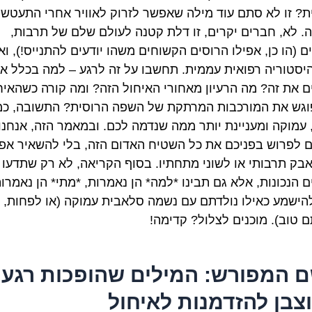
ת? זו לא סתם עוד מילה שאפשר לזרוק לאוויר אחרי התעטשו
. לא, חברים יקרים, זו דלת קטנה לעולם שלם של תרבות,
ם (הו כן, אפילו הרוסים הקשוחים משהו יודעים להתנייס!), וא
יסטוריה רפואית עממית. תחשבו על זה לרגע – למה בכלל אנ
ם את זה? מה הרעיון מאחורי האיחול הזה? ומה קורה כשהאיח
וגש את המורכבות המרתקת של השפה הרוסית? התשובה, כמ
 עמוקה ומעניינת יותר ממה שנדמה לכם. ובמאמר הזה, אנחנו
ם לפרוש בפניכם את כל השטיח האדום הזה, בלי להשאיר אפי
אבק תרבותי או לשוני מתחתיו. בסוף הקריאה, לא רק שתדעו 
ם הנכונות, אלא גם תבינו *למה* הן נאמרות, *מתי* הן נאמרות
להישמע כאילו נולדתם עם נשמה סלאבית עמוקה (או לפחות,
ם טוב). מוכנים לצלול? קדימה!
 המפורש: המילים שהופכות רגע
צבן להזדמנות לאיחול