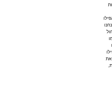
ת
פילו
חנו
ול
ו
לו
את
,