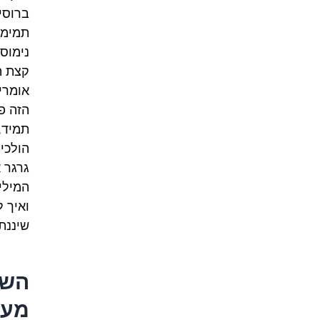
ברוסי
תמימה
נימוסי
קצת ה
אומרי
הזה פ
תמיד,
הולכי
גרגר 
המילי
ואיך 
שיננת
השם
מעו