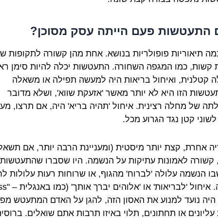
התעטשות פעם הייתה עסק מסוכן?
כמה תיאוריות פופולריות בנושא. אחת מהן קשורה לתקופות ש
 קשות, כמו המגפה השחורה. התעטשות יכלה להיות סימן רא
 קטלנית, ואיחול בריאות היה למעשה תפילה או משאלה
טשות הזו היא לא יותר מאשר 'אזעקת שווא', ושלא מדובר
תה של מחלה רצינית. איחול 'תהיה בריא' היה, אם תרצו, מעי
לשוני קטן נגד הגרוע מכל.
יה אחרת, קצת יותר מיסטית (ומעניינת הרבה יותר, אם תשאל
, קשורה לאמונות עתיקות על הנשמה. היו שסברו שהתעטשות 
בו הנשמה עלולה 'לברוח' מהגוף, או שרוחות רעות עלולות לח
פנימה. איחול 'לבריאות
y") היה נועד למנוע את האסון הזה, להגן על האדם המתעטש מפנ
עליונים או תחתונים, תלוי באיזו תרבות אתם שואלים. ברוסיה