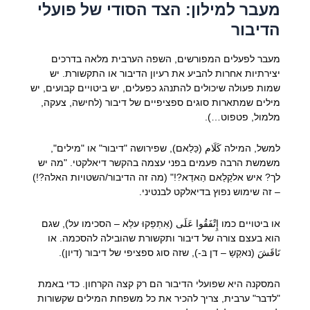
מעבר למילון: הצד הסודי של פועלי
הדיבור
מעבר לפעלים המפורשים, השפה הערבית מלאה בדרכים
יצירתיות אחרות להביע את רעיון הדיבור או התקשורת. יש
שמות פעולה שיכולים להתנהג כפעלים, יש ביטויים קבועים, יש
מילים שמתארות סוגים ספציפיים של דיבור (לחישה, צעקה,
מלמול, פטפוט…).
למשל, המילה كَلَام (כַּלַאם), שפירושה "דיבור" או "מילים",
משמשת הרבה פעמים בפני עצמה בהקשר דיאלקטי. "מה יש
לך? איש אלקַלַאם הַאדַא?!" (מה זה הדיבור/השטויות האלה?!)
– זה שימוש נפוץ בדיאלקט לבנטיני.
או ביטויים כמו إِتْفَقُوا عَلَى (אִתְפַקוּ עלַא – הסכימו על), שגם
הוא בעצם צורה של דיבור ותקשורת שהובילה להסכמה. או
نَاقَشَ (נאקַשַ – דן בּ-), שזה סוג ספציפי של דיבור (דיון).
המסקנה היא שפועלי הדיבור הם רק קצה הקרחון. כדי באמת
"לדבר" ערבית, צריך להכיר את כל משפחת המילים שקשורות