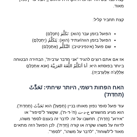
מאוד.
קצת תחביר קליל:
הפועל בזמן עבר (הוא): تَكَلَّمَ (תכַּלַּם)
הפועל בזמן הווה/עתיד (הוא): يَتَكَلَّمُ (יַתַכַּלַּםֻ)
שם פועל (אינפיניטיב): التَّكَلُّم (אַתַּכַּלֻּם)
אז אם אתם רוצים להגיד "אני מדבר ערבית", הבחירה הבטוחה
ביותר בפוּסחא היא: أنا أتَكَلَّمُ اللُّغَةَ العَرَبِيَّةَ (אנא אַתַכַּלַּםֻ
אֶלְלֻּעַ'ה אֶלְעַרַבִּיַּה).
האח הפחות רשמי, היותר שיחתי: تَحَدَّثَ
(תַחַדַּת')
עוד פועל סופר נפוץ מאותו בניין (תַפַעַּלַ) הוא تَحَدَّثَ (תַחַדַּת').
הוא מגיע מהשורש ح-د-ث (ח'-ד-ת'), שקשור ל"סיפור" או
"אירוע" (חַדַת'). תחשבו על זה: לדבר זה בעצם לספר משהו,
לדווח על משהו שקרה או קורה (חַדַת'). לכן הפועל הזה מתאים
מאוד ל"לשוחח", "לדבר על משהו", "לספר".