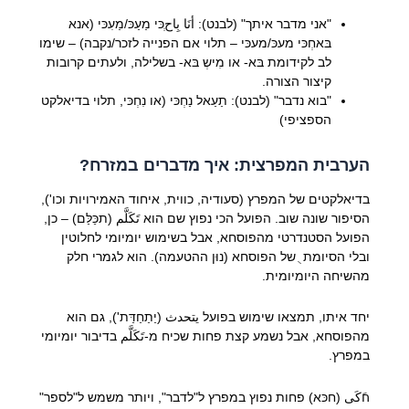
"אני מדבר איתך" (לבנט): أنَا بِاحְכּי מַעַכּ/מַעִכּי (אנא
בּאחְכּי מעכּ/מעכּי – תלוי אם הפנייה לזכר/נקבה) – שימו
לב לקידומת בּא- או מִישְ בּא- בשלילה, ולעתים קרובות
קיצור הצורה.
"בוא נדבר" (לבנט): תַעַאל נַחְכּי (או נִחְכּי, תלוי בדיאלקט
הספציפי)
הערבית המפרצית: איך מדברים במזרח?
בדיאלקטים של המפרץ (סעודיה, כווית, איחוד האמירויות וכו'),
הסיפור שונה שוב. הפועל הכי נפוץ שם הוא تَكَلَّم (תכַּלַּם) – כן,
הפועל הסטנדרטי מהפוסחא, אבל בשימוש יומיומי לחלוטין
ובלי הסיומת ֻ של הפוסחא (נוּן ההטעמה). הוא לגמרי חלק
מהשיחה היומיומית.
יחד איתו, תמצאו שימוש בפועל يتحدث (יַתַחַדַּת'), גם הוא
מהפוסחא, אבל נשמע קצת פחות שכיח מ-تَكَلَّم בדיבור יומיומי
במפרץ.
חَكَى (חכּא) פחות נפוץ במפרץ ל"לדבר", ויותר משמש ל"לספר"