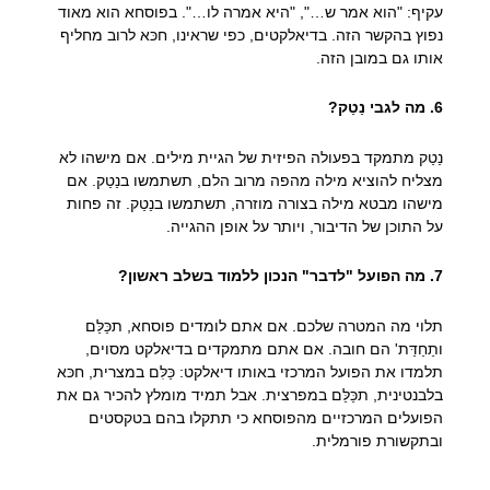
עקיף: "הוא אמר ש…", "היא אמרה לו…". בפוסחא הוא מאוד
נפוץ בהקשר הזה. בדיאלקטים, כפי שראינו, חכּא לרוב מחליף
אותו גם במובן הזה.
6. מה לגבי נַטַק?
נַטַק מתמקד בפעולה הפיזית של הגיית מילים. אם מישהו לא
מצליח להוציא מילה מהפה מרוב הלם, תשתמשו בנַטַק. אם
מישהו מבטא מילה בצורה מוזרה, תשתמשו בנַטַק. זה פחות
על התוכן של הדיבור, ויותר על אופן ההגייה.
7. מה הפועל "לדבר" הנכון ללמוד בשלב ראשון?
תלוי מה המטרה שלכם. אם אתם לומדים פוסחא, תכַּלַּם
ותַחַדַּת' הם חובה. אם אתם מתמקדים בדיאלקט מסוים,
תלמדו את הפועל המרכזי באותו דיאלקט: כַּלִּם במצרית, חכּא
בלבנטינית, תכַּלַּם במפרצית. אבל תמיד מומלץ להכיר גם את
הפועלים המרכזיים מהפוסחא כי תתקלו בהם בטקסטים
ובתקשורת פורמלית.