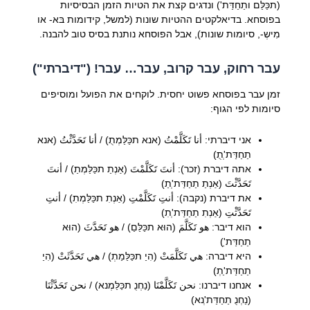
(תכַּלַּם ותַחַדַּת') ונדגים קצת את הטיות הזמן הבסיסיות
בפוסחא. בדיאלקטים ההטיות שונות (למשל, קידומות בּא- או
מִישְ-, סיומות שונות), אבל הפוסחא נותנת בסיס טוב להבנה.
עבר רחוק, עבר קרוב, עבר… עבר! ("דיברתי")
זמן עבר בפוסחא פשוט יחסית. לוקחים את הפועל ומוסיפים
סיומות לפי הגוף:
אני דיברתי: أنا تَكَلَّمْتُ (אנא תכַּלַּמְתֻ) / أنا تَحَدَّثْتُ (אנא
תַחַדַּת'ְתֻ)
אתה דיברת (זכר): أنتَ تَكَلَّمْتَ (אַנְתַ תכַּלַּמְתַ) / أنتَ
تَحَدَّثْتَ (אַנְתַ תַחַדַּת'ְתַ)
את דיברת (נקבה): أنتِ تَكَلَّمْتِ (אַנְתִ תכַּלַּמְתִ) / أنتِ
تَحَدَّثْتِ (אַנְתִ תַחַדַּת'ְתִ)
הוא דיבר: هو تَكَلَّمَ (הוּא תכַּלַּםַ) / هو تَحَدَّثَ (הוּא
תַחַדַּת'ַ)
היא דיברה: هي تَكَلَّمَتْ (הִיַ תכַּלַּמַתְ) / هي تَحَدَّثَتْ (הִיַ
תַחַדַּת'ַתְ)
אנחנו דיברנו: نحن تَكَلَّمْنَا (נַחְנֻ תכַּלַּמְנא) / نحن تَحَدَّثْنَا
(נַחְנֻ תַחַדַּת'ְנא)