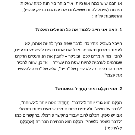
אז הבנו שיש כמה אופציות. איך בוחרים? הנה כמה שאלות
נפוצות (שיכול להיות ששאלתם את עצמכם בדיוק עכשיו),
והתשובות עליהן:
1. האם אני חייב ללמוד את כל הפעלים האלה?
חייב? בשביל מה? כדי לדבר שפה צריך לחיות אותה, לא
לעמוד במבחן תיאוריה. אבל אם אתם רוצים להישמע טבעיים,
להבין מה אומרים לכם, ובעיקר – להבין את הניואנסים הדקים
שגורמים לערבית להיות שפה כה עשירה – אז כן, שווה להכיר
את ההבדלים. זה לא עניין של "חייב", אלא של "רוצה להעשיר
את עצמי".
2. מתי תכַּלַּם ומתי תַחַדַּת' בפוסחא?
תכַּלַּם הוא גנרי יותר ל"לדבר". תַחַדַּת' נוטה יותר ל"לשוחח",
"לדבר על נושא", ולעיתים קרובות מרגיש מעט פחות פורמלי.
אם יש ספק, תכַּלַּם לרוב יעבוד בהקשר פורמלי. בהקשרים כמו
"לדבר בשפה כלשהי", תכַּלַּם הוא הבחירה הברורה (אתַכַּלַּםֻ
אֶלְעַרַבִּיַּה).