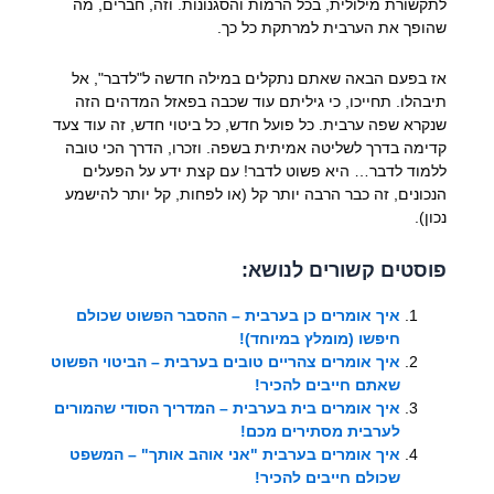
לתקשורת מילולית, בכל הרמות והסגנונות. וזה, חברים, מה
שהופך את הערבית למרתקת כל כך.
אז בפעם הבאה שאתם נתקלים במילה חדשה ל"לדבר", אל
תיבהלו. תחייכו, כי גיליתם עוד שכבה בפאזל המדהים הזה
שנקרא שפה ערבית. כל פועל חדש, כל ביטוי חדש, זה עוד צעד
קדימה בדרך לשליטה אמיתית בשפה. וזכרו, הדרך הכי טובה
ללמוד לדבר… היא פשוט לדבר! עם קצת ידע על הפעלים
הנכונים, זה כבר הרבה יותר קל (או לפחות, קל יותר להישמע
נכון).
פוסטים קשורים לנושא:
איך אומרים כן בערבית – ההסבר הפשוט שכולם
חיפשו (מומלץ במיוחד)!
איך אומרים צהריים טובים בערבית – הביטוי הפשוט
שאתם חייבים להכיר!
איך אומרים בית בערבית – המדריך הסודי שהמורים
לערבית מסתירים מכם!
איך אומרים בערבית "אני אוהב אותך" – המשפט
שכולם חייבים להכיר!