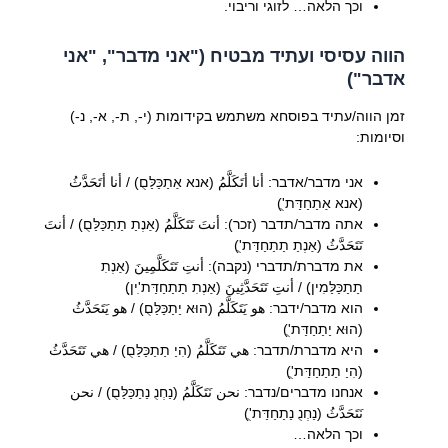
וכך הלאה… לזוגי וריבוי.
הווה עסיסי ועתיד מבטיח ("אני מדבר", "אני
אדבר")
זמן הווה/עתיד בפוסחא משתמש בקידומות (י-, ת-, א-, נ-)
וסיומות:
אני מדבר/אדבר: أنا أتَكَلَّمُ (אנא אַתַכַּלַּםֻ) / أنا أتَحَدَّثُ
(אנא אַתַחַדַּת'ֻ)
אתה מדבר/תדבר (זכר): أنتَ تَتَكَلَّمُ (אַנְתַ תַתַכַּלַּםֻ) / أنتَ
تَتَحَدَّثُ (אַנְתַ תַתַחַדַּת'ֻ)
את מדברת/תדברי (נקבה): أنتِ تَتَكَلَّمِينَ (אַנְתִ
תַתַכַּלַּמִיןַ) / أنتِ تَتَحَدَّثِينَ (אַנְתִ תַתַחַדַּת'ִיןַ)
הוא מדבר/ידבר: هو يَتَكَلَّمُ (הוּא יַתַכַּלַּםֻ) / هو يَتَحَدَّثُ
(הוּא יַתַחַדַּת'ֻ)
היא מדברת/תדבר: هي تَتَكَلَّمُ (הִיַ תַתַכַּלַּםֻ) / هي تَتَحَدَّثُ
(הִיַ תַתַחַדַּת'ֻ)
אנחנו מדברים/נדבר: نحن نَتَكَلَّمُ (נַחְנֻ נַתַכַּלַּםֻ) / نحن
نَتَحَدَّثُ (נַחְנֻ נַתַחַדַּת'ֻ)
וכך הלאה…