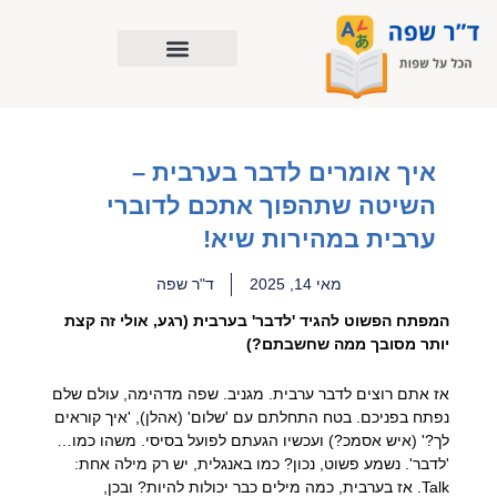
ילוג
תוכן
איך אומרים לדבר בערבית –
השיטה שתהפוך אתכם לדוברי
ערבית במהירות שיא!
מאי 14, 2025
ד"ר שפה
המפתח הפשוט להגיד 'לדבר' בערבית (רגע, אולי זה קצת
יותר מסובך ממה שחשבתם?)
אז אתם רוצים לדבר ערבית. מגניב. שפה מדהימה, עולם שלם
נפתח בפניכם. בטח התחלתם עם 'שלום' (אהלן), 'איך קוראים
לך?' (איש אסמכ?) ועכשיו הגעתם לפועל בסיסי. משהו כמו…
'לדבר'. נשמע פשוט, נכון? כמו באנגלית, יש רק מילה אחת:
Talk. אז בערבית, כמה מילים כבר יכולות להיות? ובכן,