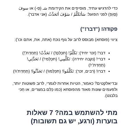
כדי להדגיש עתיד, מוסיפים את הקידומת سَـ (סַ-) או سوفَ
(סַוְפַ) לפני הפועל: سَأتَكَلَّمُ / سَوْفَ أتَحَدَّثُ (אני אדבר).
פקודה! ("דבר!")
ציווי (פוסחא) מבוסס לרוב על גוף נוכח (אתה, את, אתם וכו'):
דבר! (זכר יחיד): تَكَلَّمْ! (תכַּלַּםְ!) / تَحَدَّثْ! (תַחַדַּת'ְ!)
דברי! (נקבה יחידה): تَكَلَّمِي! (תכַּלַּמִי!) / تَحَدَّثِي!
(תַחַדַּת'ִי!)
דברו! (רבים, זכר): تَكَلَّمُوا! (תכַּלַּמוּ!) / تَحَدَّثُوا! (תַחַדַּת'וּ!)
ובדיאלקטים? כאמור, הטיות אחרות לגמרי, לרוב פשוטות יותר,
ולפעמים שונות מאוד מהפוסחא (כמו כַּלִּם במצרים, או חְכּי
בלבנט).
מתי להשתמש במה? 7 שאלות
בוערות (ורגע, יש גם תשובות)