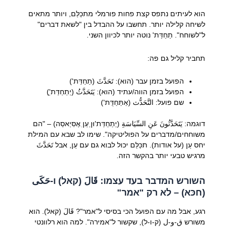
הוא לעיתים נתפס קצת פחות פורמלי מתכַּלַּם, ויותר מתאים
לשיחה קלילה יותר. תחשבו על ההבדל בין "לשאת דברים"
ל"לשוחח". תַחַדַּת' נוטה יותר לכיוון השני.
תחביר קליל גם פה:
הפועל בזמן עבר (הוא): تَحَدَّثَ (תַחַדַּת')
הפועל בזמן הווה/עתיד (הוא): يَتَحَدَّثُ (יַתַחַדַּת'ֻ)
שם פועל: التَّحَدُّث (אַתַּחַדֻּת')
דוגמה: يَتَحَدَّثُونَ عَنِ السِّيَاسَةِ (יַתַחַדַּת'וּןַ עַןִ אֶסִּיַאסַה) – "הם
משוחחים/מדברים על הפוליטיקה". שימו לב שבא עם המילת
יחס עַן (על אודות). תכַּלַּם יכול לבוא גם עם עַן, אבל تَحَدَّثَ
מרגיש טבעי יותר בהקשר הזה.
השורש המדבר בעד עצמו: قَالَ (קאל) ו-حَكَى
(חכּא) – לא רק "אמר"
רגע, אבל מה עם הפועל הכי בסיסי ל"אמר"? قَالَ (קאל). הוא
משורש ق-و-ل (ק-ו-ל), שקשור ל"אמירה". למה הוא רלוונטי