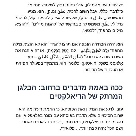
יש עוד פועל מהמילון, אולי פחות נפוץ לשימוש יומיומי
כ"לדבר" כללי, אבל חשוב להכיר: نَطَقَ (נַטַק). הוא מגיע
מהשורש ن-ط-ق (נ-ט-ק), שקשור להגייה, להפקת קול, לביטוי
מילולי. نَطَقَ משמש לרוב בהקשר של "להגות מילים", "להוציא
מילים מהפה", "לבטא".
הוא יהיה הבחירה הנכונה אם תרצו להגיד "הוא לא הוציא מילה
מהפה" (לַם יَنْطِقْ بِكَلِمَةٍ – לם יַנְטִק בִּכַּלִמַה). או "הוא הגה את
השם בצורה לא נכונה" (نَطَقَ الاِسْمَ بِشَكْلٍ خَاطِئٍ – נַטַקַ
אֶלְאִסְמַ בִּשַכְּלִן ח'אטִאִן). כלומר, הוא מתמקד בפעולה הפיזית
או הטכנית של הדיבור.
ככה באמת מדברים ברחוב: הבלגן
המרתק של הדיאלקטים
עזבו לרגע את המילון ואת הפוסחא. כי האמת העירומה היא
שרוב הסיכויים שלא תדברו בפוסחא עם מוכר בפלאפל או עם
נהג מונית. בדיאלקטים, כמו תמיד, יש חגיגה אחרת לגמרי.
ושם הכל נהיה קצת יותר… פלואידי.