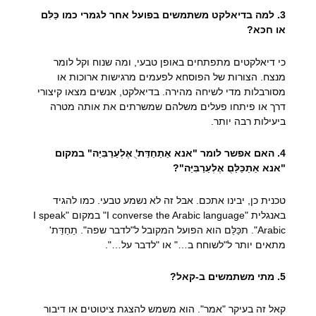
3. למה בדיאלקט משתמשים בפועל אחר לגמרי כמו כַּלִּם
או חכּא?
כי דיאלקטים מתפתחים באופן טבעי, ומה שנוח וקל לומר
מנצח. הצורות של הפוסחא לפעמים מרגישות ארוכות או
מסורבלות מדי לשיחה מהירה. בדיאלקט, אנשים מצאו קיצורי
דרך או פיתחו פעלים משלהם שמשרתים את אותה מטרה
ביעילות רבה יותר.
4. האם אפשר לומר "אנא אַתַחַדַּת'ֻ אֶלְעַרַבִּיַּה" במקום
"אנא אַתַכַּלַּםֻ אֶלְעַרַבִּיַּה"?
טכנית כן, יבינו אתכם. אבל זה לא נשמע טבעי. כמו להגיד
באנגלית "I converse the Arabic language" במקום "I speak
Arabic". תכַּלַּם הוא הפועל המקובל ל"לדבר שפה". תַחַדַּת'
מתאים יותר ל"לשוחח ב…" או "לדבר על…".
5. מתי משתמשים ב-קאל?
קאל זה בעיקר "אמר". הוא משמש להצגת ציטוטים או דיבור