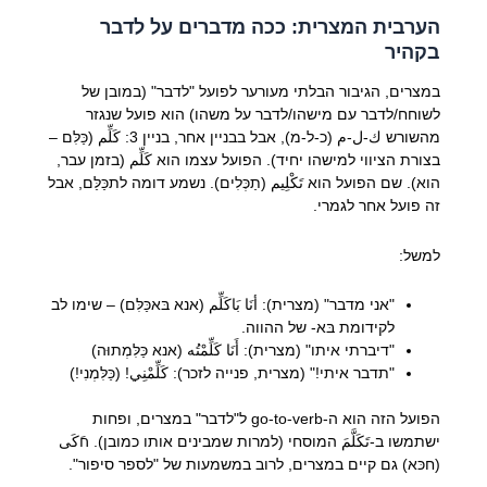
הערבית המצרית: ככה מדברים על לדבר
בקהיר
במצרים, הגיבור הבלתי מעורער לפועל "לדבר" (במובן של
לשוחח/לדבר עם מישהו/לדבר על משהו) הוא פועל שנגזר
מהשורש ك-ل-م (כ-ל-מ), אבל בבניין אחר, בניין 3: كَلِّم (כַּלִּם –
בצורת הציווי למישהו יחיד). הפועל עצמו הוא كَلِّم (בזמן עבר,
הוא). שם הפועל הוא تَكْلِيم (תַכְּלִים). נשמע דומה לתכַּלַּם, אבל
זה פועל אחר לגמרי.
למשל:
"אני מדבר" (מצרית): أنَا بَاكَلِّم (אנא בּאכַּלִּם) – שימו לב
לקידומת בּא- של ההווה.
"דיברתי איתו" (מצרית): أَنَا كَلِّمْتُه (אנא כַּלִּמְתוּה)
"תדבר איתי!" (מצרית, פנייה לזכר): كَلِّمْنِي! (כַּלִּמְנִי!)
הפועל הזה הוא ה-go-to-verb ל"לדבר" במצרים, ופחות
ישתמשו ב-تَكَلَّمَ המוסחי (למרות שמבינים אותו כמובן). חَكَى
(חכּא) גם קיים במצרים, לרוב במשמעות של "לספר סיפור".