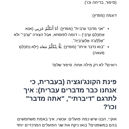
(סיפור, בדיחה וכו').
דוגמה (מפרץ):
"אני מדבר ערבית" (מפרץ): أنَا أَتَكَلَّمُ عَرَبِي (אנא
אַתַכַּלַּםֻ עַרַבִּי) – דומה לפוסחא, אבל הצורה "עַרַבִּי" ולא
"אֶלְלֻּעַ'ה אֶלְעַרַבִּיַּה".
"בוא נדבר איתו" (מפרץ): يَلَّا نِتْكَلَّمْ مَعاه (ילַּא נִתְכַּלַּםְ
מַעאה)
רואים? לא רק מילה אחת. סיפור שלם!
פינת הקונג'וגציה (בעברית, כי
אנחנו כבר מדברים עברית): איך
לתרגם "דיברתי", "אתה מדבר"
וכו'?
אוקיי, הבנו שיש כמה פועלים. עכשיו, איך באמת משתמשים
בהם במשפטים? בואו ניקח את שני הפועלים המרכזיים יותר