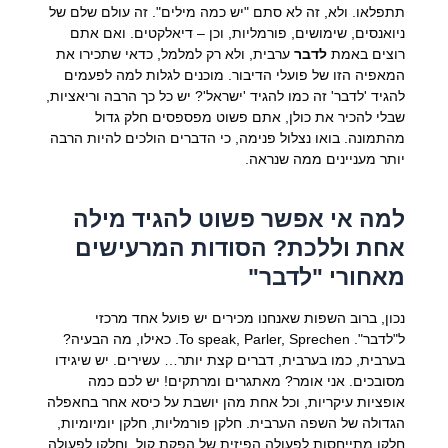
תתפלאו. ולא, זה לא סתם "יש כמה מילים". זה עולם שלם של
ניואנסים, שימושים, פורמליות, וכן – דיאלקטים. ואם אתם
רוצים באמת
לדבר
ערבית, ולא רק למלמל, כדאי שתכירו את
המאפיה הזו של פועלי הדיבור. מוכנים לגלות למה לפעמים
להגיד 'לדבר' זה כמו להגיד 'ישראל'? יש כל כך הרבה וריאציות,
שבלי להכיר את כולן, אתם פשוט מפספסים חלק גדול
מהתמונה. בואו נצלול פנימה, כי הדברים הולכים להיות הרבה
יותר מעניינים ממה שנראה.
למה אי אפשר פשוט להגיד מילה
אחת וללכת? הסודות המרעישים
מאחורי "לדבר"
נכון, ברוב השפות שאנחנו מכירים יש פועל אחד מרכזי
ל"לדבר". To speak, Parler, Sprechen. כאילו, מה הבעיה?
בערבית, כמו בערבית, דברים קצת יותר… עשירים. יש שיגידו
מסובכים. אני אומר? מאתגרים ומרתקים! יש לכם כמה
אופציות עיקריות, וכל אחת מהן יושבת על כיסא אחר בחאפלה
הגדולה של השפה הערבית. חלקן פורמליות, חלקן יומיומיות,
חלקן מתייחסות לפעולה הפיזית של הפקת קול, וחלקן לפעולה