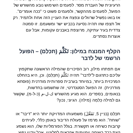
הרעיונית של העברת מסר. לפעמים השימוש נובע מהשורש של
הפועל, לפעמים מההקשר, ולפעמים פשוט כי "ככה אומרים".
אז בואו נפשיל שרוולים ונפצח את העניין הזה אחת ולתמיד. רק
אל תצפו שזו תהיה נסיעה בכביש ישר ומשעמם. זו סמטה
צדדית בעיר עתיקה, מרוצפת באבנים עקומות, אבל עם
אוצרות נסתרים.
הקלף המנצח במילון: تَكَلَّمَ (תכַּלַּם) – הפועל
הרשמי של לדבר
אם תפתחו מילון, רוב הסיכויים שהמילה הראשונה שתקפוץ
עליכם כתרגום ל"לדבר" תהיה تَكَلَّمَ (תכַּלַּם). וכן, היא בהחלט
המרכזית ביותר, במיוחד בערבית ספרותית מודרנית (פוּסחא
מודרנית). זה הפועל הסטנדרטי, זה שתשמעו בחדשות,
בנאומים, בספרים. הוא מגיע מהשורש ك-ل-م (כ-ל-מ), שקשור
גם למילה כַּלִמַה (מילה). הגיוני, נכון?
תכַּלַּם (בניין 5, تَفَعَّلَ) משמעותו המדויקת יותר היא "דיבר" או
"שוחח". הוא מרמז על פעולת הדיבור באופן כללי, לעיתים
קרובות כשיחה או תקשורת. בגלל הפורמליות שלו, הוא נשמע
קצת כבד בשיחה יומיומית אקראית לחלוטין, אבל עדיין נפוץ