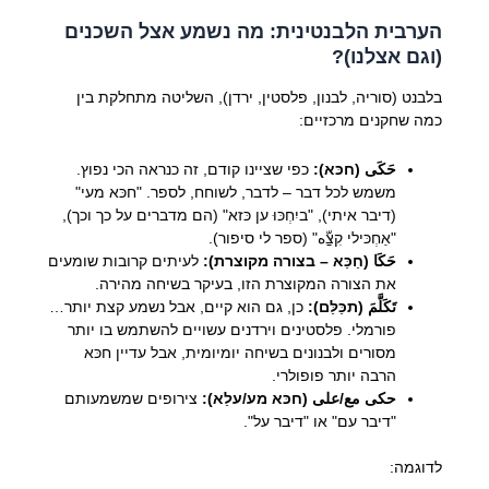
הערבית הלבנטינית: מה נשמע אצל השכנים
(וגם אצלנו)?
בלבנט (סוריה, לבנון, פלסטין, ירדן), השליטה מתחלקת בין
כמה שחקנים מרכזיים:
حَكَى (חכּא):
כפי שציינו קודם, זה כנראה הכי נפוץ.
משמש לכל דבר – לדבר, לשוחח, לספר. "חכּא מעי"
(דיבר איתי), "ביִחְכּוּ ען כּזא" (הם מדברים על כך וכך),
"אַחְכּילי קִצַّه" (ספר לי סיפור).
حَكَا (חַכַּא – בצורה מקוצרת):
לעיתים קרובות שומעים
את הצורה המקוצרת הזו, בעיקר בשיחה מהירה.
تَكَلَّمَ (תכַּלַּם):
כן, גם הוא קיים, אבל נשמע קצת יותר…
פורמלי. פלסטינים וירדנים עשויים להשתמש בו יותר
מסורים ולבנונים בשיחה יומיומית, אבל עדיין חכּא
הרבה יותר פופולרי.
حكى مع/على (חכּא מע/עלַא):
צירופים שמשמעותם
"דיבר עם" או "דיבר על".
לדוגמה: