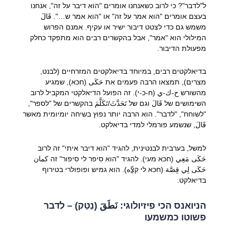
ל"לדבר"? כי לרוב כשאנחנו אומרים "הוא דיבר על זה", אנחנו
בעצם אומרים "הוא אמר על זה" או "הוא אמר ש…". قَالَ
משמש גם כדי לצטט דיבור ישיר או עקיף. אמנם הפרוש
המילולי הוא "אמר", אבל בהקשרים רבים הוא מתפקד כחלק
מפעולת הדיבור.
בדיאלקטים רבים, במיוחד בדיאלקטים המזרחיים (לבנט,
מצרים), תמצאו הרבה פעמים את حَكَى (חכּא), שמגיע
מהשורש ح-ك-ي (ח-כ-י). זה הפועל הדיאלקטי המקביל לרוב
השימושים של قَالَ וגם של تَحَدَّثَ/تَكَلَّمَ בהקשרים של "לספר",
"לשוחח", "לדבר". הוא הרבה יותר נפוץ בשיחה יומיומית מאשר
قَالَ, שנשמע פורמלי למדי בדיאלקט.
למשל, בערבית לבנטינית, להגיד "הוא דיבר איתי" זה לרוב
حَكَى مَعِي (חכּא מעי). להגיד "הוא סיפר לי סיפור" זה كمان
حَكَى لِي قِصَّة (חכּא לי קִצַّه). הוא גמיש ופופולרי בטירוף
בדיאלקט.
הניואנס הכי פיזיולוגי: نَطَقَ (נַטַק) – לדבר
פשוטו כמשמעו