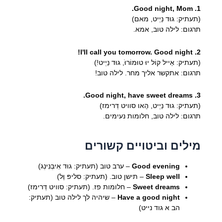
1. Good night, Mom.
(תעתיק: גוּד נַיְיט, מאם)
תרגום: לילה טוב, אמא.
2. I'll call you tomorrow. Good night!
(תעתיק: אַייל קוֹל יוּּ טוּמוֹרוֹּ, גוּד נַיְיט!)
תרגום: אתקשר אליך מחר. לילה טוב!
3. Good night, have sweet dreams.
(תעתיק: גוּד נַיְיט, הֶאו סוויט דְּרימז)
תרגום: לילה טוב, חלומות נעימים.
מילים וביטויים קשורים
Good evening
– ערב טוב (תעתיק: גוּד אִיבְּנִינְג)
Sleep well
– תישן טוב. (תעתיק: סליפּ וֶּל)
Sweet dreams
– חלומות פז. (תעתיק: סוויט דְּרימז)
Have a good night
– שיהיה לך לילה טוב (תעתיק:
הב א גוד נייט)