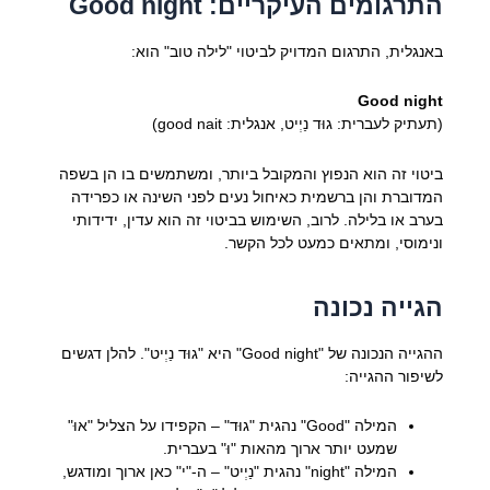
התרגומים העיקריים: Good night
באנגלית, התרגום המדויק לביטוי "לילה טוב" הוא:
Good night
(תעתיק לעברית: גוּד נַיְיט, אנגלית: good nait)
ביטוי זה הוא הנפוץ והמקובל ביותר, ומשתמשים בו הן בשפה
המדוברת והן ברשמית כאיחול נעים לפני השינה או כפרידה
בערב או בלילה. לרוב, השימוש בביטוי זה הוא עדין, ידידותי
ונימוסי, ומתאים כמעט לכל הקשר.
הגייה נכונה
ההגייה הנכונה של "Good night" היא "גוּד נַיְיט". להלן דגשים
לשיפור ההגייה:
המילה "Good" נהגית "גוּד" – הקפידו על הצליל "אוּ"
שמעט יותר ארוך מהאות "וּ" בעברית.
המילה "night" נהגית "נַיְיט" – ה-"י" כאן ארוך ומודגש,