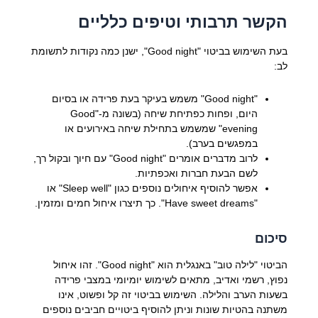
הקשר תרבותי וטיפים כלליים
בעת השימוש בביטוי "Good night", ישנן כמה נקודות לתשומת
לב:
"Good night" משמש בעיקר בעת פרידה או בסיום
היום, ופחות כפתיחת שיחה (בשונה מ-"Good
evening" שמשמש בתחילת שיחה באירועים או
במפגשים בערב).
לרוב מדברים אומרים "Good night" עם חיוך ובקול רך,
לשם הבעת חברות ואכפתיות.
אפשר להוסיף איחולים נוספים כגון "Sleep well" או
"Have sweet dreams". כך תיצרו איחול חמים ומזמין.
סיכום
הביטוי "לילה טוב" באנגלית הוא "Good night". זהו איחול
נפוץ, רשמי ואדיב, מתאים לשימוש יומיומי במצבי פרידה
בשעות הערב והלילה. השימוש בביטוי זה קל ופשוט, אינו
משתנה בהטיות שונות וניתן להוסיף ביטויים חביבים נוספים