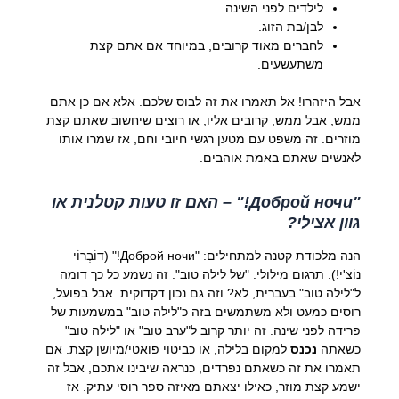
לילדים לפני השינה.
לבן/בת הזוג.
לחברים מאוד קרובים, במיוחד אם אתם קצת
משתעשעים.
אבל היזהרו! אל תאמרו את זה לבוס שלכם. אלא אם כן אתם
ממש, אבל ממש, קרובים אליו, או רוצים שיחשוב שאתם קצת
מוזרים. זה משפט עם מטען רגשי חיובי וחם, אז שמרו אותו
לאנשים שאתם באמת אוהבים.
"Доброй ночи!" – האם זו טעות קטלנית או
גוון אצילי?
הנה מלכודת קטנה למתחילים: "Доброй ночи!" (דוֹבְּרוֹי
נוֹצ'י!). תרגום מילולי: "של לילה טוב". זה נשמע כל כך דומה
ל"לילה טוב" בעברית, לא? וזה גם נכון דקדוקית. אבל בפועל,
רוסים כמעט ולא משתמשים בזה כ"לילה טוב" במשמעות של
פרידה לפני שינה. זה יותר קרוב ל"ערב טוב" או "לילה טוב"
כשאתה
נכנס
למקום בלילה, או כביטוי פואטי/מיושן קצת. אם
תאמרו את זה כשאתם נפרדים, כנראה שיבינו אתכם, אבל זה
ישמע קצת מוזר, כאילו יצאתם מאיזה ספר רוסי עתיק. אז