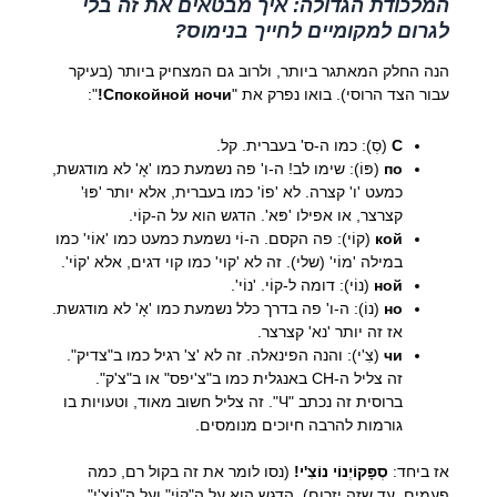
המלכודת הגדולה: איך מבטאים את זה בלי
לגרום למקומיים לחייך בנימוס?
הנה החלק המאתגר ביותר, ולרוב גם המצחיק ביותר (בעיקר
עבור הצד הרוסי). בואו נפרק את "
Спокойной ночи!
":
С
(סְ): כמו ה-ס' בעברית. קל.
по
(פּוֹ): שימו לב! ה-ו' פה נשמעת כמו 'אָ' לא מודגשת,
כמעט 'ו' קצרה. לא 'פוֹ' כמו בעברית, אלא יותר 'פּוּ'
קצרצר, או אפילו 'פּא'. הדגש הוא על ה-קוֹי.
кой
(קוֹי): פה הקסם. ה-וֹי נשמעת כמעט כמו 'אוֹי' כמו
במילה 'מוֹי' (שלי). זה לא 'קוי' כמו קוי דגים, אלא 'קוֹי'.
ной
(נוֹי): דומה ל-קוֹי. 'נוֹי'.
но
(נוֹ): ה-ו' פה בדרך כלל נשמעת כמו 'אָ' לא מודגשת.
אז זה יותר 'נא' קצרצר.
чи
(צִ'י): והנה הפינאלה. זה לא 'צ' רגיל כמו ב"צדיק".
זה צליל ה-CH באנגלית כמו ב"צ'יפס" או ב"צ'ק".
ברוסית זה נכתב "Ч". זה צליל חשוב מאוד, וטעויות בו
גורמות להרבה חיוכים מנומסים.
אז ביחד:
סְפָּקוֹיְנוֹי נוֹצִ'י!
(נסו לומר את זה בקול רם, כמה
פעמים, עד שזה יזרום). הדגש הוא על ה"קוֹי" ועל ה"נוֹצִ'י".