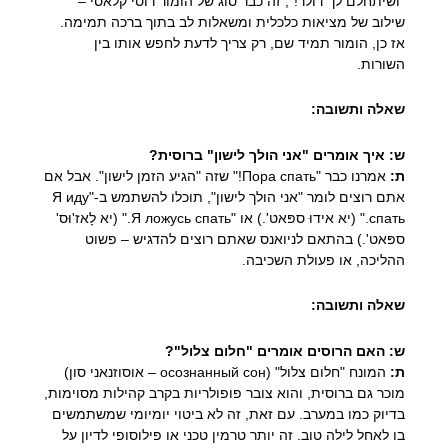
"ושיתחלם לך דולר!", זה כבר סוג של הומור רוסי קלאסי –
שילוב של מציאות כלכלית ומשאלות לב בתוך ברכה תמימה.
אז כן, הומור תמיד שם, רק צריך לדעת לחפש אותו בין
השורות.
שאלה ותשובה:
ש: איך אומרים "אני הולך לישון" ברוסית?
ת:
אמרנו כבר "Пора спать!" שזה "הגיע הזמן לישון". אבל אם
אתם רוצים לומר "אני הולך לישון", תוכלו להשתמש ב-"Я иду
спать." (יא אידוּ ספּאט'.) או "Я ложусь спать." (יא לָאז'וּס'
ספּאט'.) בהתאם לניואנס שאתם רוצים להדגיש – פשוט
ההליכה, או פעולת השכיבה.
שאלה ותשובה:
ש: האם הרוסים אומרים "חלום צלול"?
ת:
המונח "חלום צלול" (осознанный сон – אוסוזנאני סון)
מוכר גם ברוסית, והוא צובר פופולריות בקרב קהילות מסוימות,
בדיוק כמו במערב. עם זאת, זה לא ביטוי יומיומי שמשתמשים
בו לאחל לילה טוב. זה יותר טרמין טכני או פילוסופי לדיון על