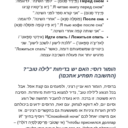
Перед сном
(פְּיֶירֶד סְנוֹם) – "לפני השינה". לדוגמה:
"Я читаю книгу перед сном." (יא צ'יטָאיוּ קְניגוּ
פְּיֶירֶד סְנוֹם) – "אני קורא ספר לפני השינה."
После сна
(פּוֹסְלֶה סְנָא) – "אחרי השינה". לדוגמה:
"Я пью кофе после сна." (יא פְּיוּ קוֹפֶה פּוֹסְלֶה סְנָא)
– "אני שותה קפה אחרי השינה."
Идти спать / Ложиться спать
(אידְטִי סְפָּאט' /
לָאזִ'יצָ'ה סְפָּאט') – "ללכת לישון / לשכב לישון". שני
ביטויים שמשמעותם דומה, כאשר "Ложиться спать"
מדגיש יותר את פעולת השכיבה עצמה.
הומור רוסי: האם יש בדיחות "לילה טוב"?
(התשובה תפתיע אתכם!)
ברוסיה, הומור הוא עניין רציני, ולפעמים גם קצת אפל. אבל
בכל הנוגע ל"לילה טוב", נדיר למצוא בדיחות מיוחדות. הסיבה
היא פשוטה: זו ברכה. היא נועדה להעביר תחושה של רוגע
וסיום יום, לא דווקא לצחוק. עם זאת, הרוסים ידועים ביכולתם
לזרוק הערות ציניות או משעשעות גם בהקשרים רציניים. אז
אם מישהו יאחל לכם "Спокойной ночи!" ויוסיף בחיוך "И
чтобы приснился доллар!" (אי שְטוֹבִי פְּרִיסְנִילְסְיָה דוֹלַר!) –