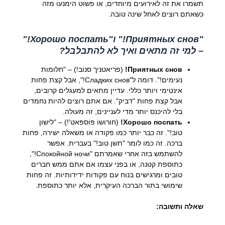
תשמרו את זה לאירועים מיוחדים, או פשוט הימנעו מזה
כשאתם רוצים לאחל שינה טובה.
"Приятных снов!" ו"Хорошо поспать!"
– למי זה מתאים ואיך לא להתבלבל?
Приятных снов!
(פריאטניך סנוֹב!) – "חלומות
נעימים!". דומה ל"Сладких снов!", אבל קצת פחות
אינטימי ויותר כללי. עדיין מתאים למעגלים קרובים,
אבל קצת פחות "דביק". אם אתם רוצים להיות נחמדים
בלי להיכנס יותר מדי לעניינים, זה מעולה.
Хорошо поспать!
(חורושוֹ פּוֹספּאט'!) – "לישון
טוב!". זה כבר יותר כמו פקודה או משאלה ישירה, פחות
ברכה. זה כמו לומר "תשן טוב!" בעברית. אפשר
להשתמש בזה אחרי שאמרתם "Спокойной ночи!",
כתוספת קטנה, או בפני עצמו אם אתם ממש חברים
טובים ומרגישים בנוח עם פקודות ידידותיות. זה פחות
שימושי בתור הברכה העיקרית, אלא יותר כתוספת.
שאלה ותשובה: