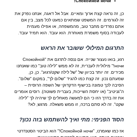
Спокойной ночи!
כן, זה נראה קצת ארוך ומאיים. אבל אל דאגה, אנחנו נפרק את
זה לגורמים. זה המשפט שמתאים כמעט לכל מצב, בין אם
אתם נפרדים מחבר טוב, מהמשפחה, או אפילו מעמית
לעבודה בסוף משמרת מאוחרת. הוא עובד. הוא תמיד עובד.
התרגום המילולי ששובר את הראש
רגע, בואו נעצור שנייה. אם ננסה לתרגם את "Спокойной
ночи!" מילולית לעברית, זה לא ממש "לילה טוב" כמו שאנחנו
מכירים. זה יותר בכיוון של "של לילה שקט/רגוע". כן, כן,
שמעתם נכון. זה קצת כמו להגיד "שלום לך", במקום "שלום".
הסיבה לכך טמונה בכישוף הדקדוקי של השפה הרוסית –
ה"גניטיב" (או יחסת השייכות, בעברית פשוטה). רוסים אומרים
את זה בדרך הזו כי הם למעשה מאחלים לך שיהיה לך "לילה
שקט". זה לא סתם ברכה, זו ממש משאלה. מרגש, לא?
הסוד הפנימי: מתי ואיך להשתמש בזה נכון?
אז כמו שאמרנו, "Спокойной ночи!" הוא הביטוי הסטנדרטי