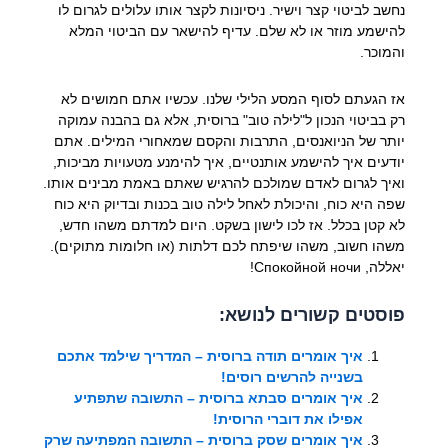
נחשב לביטוי קצר וישיר. ניסיונות לקצר אותו עלולים לגרום לו
להישמע מוזר או לא שלם. עדיף להישאר עם הביטוי המלא
והמוכר.
אז הגעתם לסוף המסע הלילי שלנו. עכשיו אתם חמושים לא
רק בביטוי הנכון ל"לילה טוב" ברוסית, אלא גם בהבנה עמוקה
יותר של הניואנסים, התרבות והקסם שמאחורי המילים. אתם
יודעים איך להישמע אותנטיים, איך להימנע מטעויות מביכות,
ואיך לגרום לאדם שמולכם להרגיש שאתם באמת מבינים אותו.
שפה היא כוח, והיכולת לאחל לילה טוב בכנות ובדיוק היא כוח
לא קטן בכלל. אז לכו לישון בשקט. היום למדתם משהו חדש,
משהו חשוב, משהו שיפתח לכם דלתות (או חלומות מתוקים).
יאללה, Спокойной ночи!
פוסטים קשורים לנושא:
איך אומרים תודה ברוסית – המדריך שילמד אתכם
בשנייה להרשים רוסים!
איך אומרים סבתא ברוסית – התשובה שתפתיע
אפילו את דוברי הרוסית!
איך אומרים שסק ברוסית – התשובה המפתיעה שרק