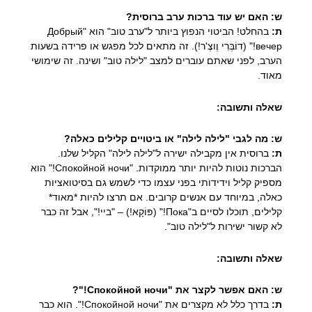
ש: האם יש עוד ברכות ערב ברוסית?
ת:
בהחלט! הביטוי הנפוץ ביותר ל"ערב טוב" הוא "Добрый
вечер!" (דוֹבְּרִי וֶוצֶ'ר!). זה מתאים לכל מפגש או פרידה בשעות
הערב, לפני שאתם עוברים למצב "לילה טוב" ושינה. זה שימושי
מאוד.
שאלה ותשובה:
ש: מה לגבי "לילה לילה" או ביטויים קלילים כאלה?
ת:
ברוסית אין מקבילה ישירה ל"לילה לילה" הקליל שלנו.
הברכות נוטות להיות יותר ממוקדות. "Спокойной ночи!" הוא
מספיק קליל וידידותי בפני עצמו כדי לשמש גם בסיטואציות
כאלה, במיוחד עם אנשים קרובים. אם תרצו להיות *מאוד*
קלילים, תוכלו לסיים ב"Пока!" (פּוֹקָא!) – "ביי!", אבל זה כבר
לא קשור ישירות ל"לילה טוב".
שאלה ותשובה:
ש: האם אפשר לקצר את "Спокойной ночи!"?
ת:
בדרך כלל לא מקצרים את "Спокойной ночи!". הוא כבר