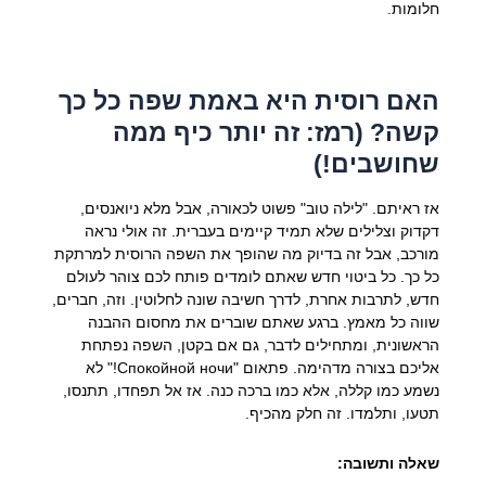
חלומות.
האם רוסית היא באמת שפה כל כך
קשה? (רמז: זה יותר כיף ממה
שחושבים!)
אז ראיתם. "לילה טוב" פשוט לכאורה, אבל מלא ניואנסים,
דקדוק וצלילים שלא תמיד קיימים בעברית. זה אולי נראה
מורכב, אבל זה בדיוק מה שהופך את השפה הרוסית למרתקת
כל כך. כל ביטוי חדש שאתם לומדים פותח לכם צוהר לעולם
חדש, לתרבות אחרת, לדרך חשיבה שונה לחלוטין. וזה, חברים,
שווה כל מאמץ. ברגע שאתם שוברים את מחסום ההבנה
הראשונית, ומתחילים לדבר, גם אם בקטן, השפה נפתחת
אליכם בצורה מדהימה. פתאום "Спокойной ночи!" לא
נשמע כמו קללה, אלא כמו ברכה כנה. אז אל תפחדו, תתנסו,
תטעו, ותלמדו. זה חלק מהכיף.
שאלה ותשובה: