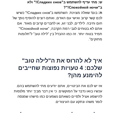
ש: מתי עדיף להשתמש ב"Сладких снов!" ולא
ב"Спокойной ночи!"?
ת:
בום! שאלה מצוינת. השתמשו ב"Сладких снов!" כשיש
לכם קשר קרוב ואישי עם האדם, ואתם רוצים להוסיף נופך של
חום וחיבה. לילדים, לבני זוג, או לחברים קרובים מאוד. אם
אתם לא בטוחים לגבי רמת הקרבה, "Спокойной ночи!"
תמיד בטוח יותר. זה כמו ההבדל בין "לילה טוב" ל"חלומות
מתוקים".
איך לא להרוס את ה"לילה טוב"
שלכם: 4 טעויות נפוצות שחייבים
להימנע מהן?
אז יש לכם את הביטויים, אתם יודעים מתי להשתמש בהם.
עכשיו בואו נדבר על המוקשים. כי אין דבר מביך יותר מלנסות
להישמע אציל ולסיים כשאתם נשמעים כמו מישהו שמנסה
לומר משהו ונתקע עם העיצורים.