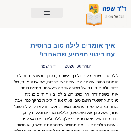
ילוג
תוכן
איך אומרים לילה טוב ברוסית –
עם ביטוי מפתיע שתאהבו!
ינואר 30, 2026
ד"ר שפה
לילה טוב. שתי מילים כל כך פשוטות, כל כך יומיומיות, אבל הן
טומנות בחובן עולם שלם. עולם של תרבות, של אינטימיות, של
כבוד, ולעיתים, גם של מבוכה גדולה כשאנחנו מנסים לומר
אותן בשפה זרה. הרי כולנו רוצים לסיים את היום בנימה
נעימה, להשאיר רושם טוב, ואולי אפילו לזכות בחיוך כנה. אבל
כשזה מגיע לרוסית, פתאום משהו נתקע. זה לא רק "לילה טוב"
אחד, אלא סבך של ניואנסים, צלילים מוזרים וכללי דקדוק
שנדמים כאילו יצאו מסיפורי אלף לילה ולילה. אז רגע לפני
שאתם הולכים לישון עם תחושה שפספסתם משהו, או חמור
מכך, אמרתם משהו שגרם למקומיים לגחך בנימוס, בואו נצלול