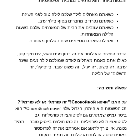
והבטוח ביותר. הוא מתאים למרבית הסיטואציות:
כשאתם מאחלים לילד שלכם לילה טוב לפני השינה.
כשאתם נפרדים מחברים בסוף בילוי ערב.
כשאתם עוזבים את הבית של המארחים שלכם בשעות
הלילה המאוחרות.
ואפילו כשאתם מסיימים שיחת טלפון מאוחרת.
הדבר החשוב הוא לומר את זה בטון נעים ורגוע, עם חיוך קטן,
כאילו אתם באמת מאחלים לאדם שמולכם לילה נעים ושינה
ערבה. זה פשוט, זה יעיל, וזה פשוט עובד. בייסיקלי, זה
ה"שלום" של הלילה.
שאלה ותשובה:
ש: האם "Спокойной ночи!" זה פורמלי או לא פורמלי?
ת:
הפשטות היא היתרון הגדול שלו! "Спокойной ночи!" הוא
ביטוי גמיש שמתאים גם לסיטואציות פורמליות וגם
לסיטואציות לא פורמליות. זה כמו חולצת בייסיק טובה – תמיד
נכונה. אין צורך לדאוג אם אמרתם את זה לפרופסור
באוניברסיטה או לסבתא שלכם. זה תמיד במקום.