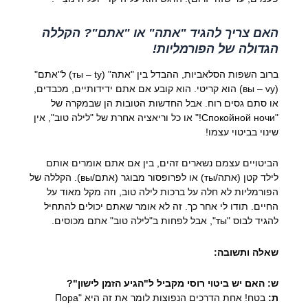
האם צריך להגיד "אתה" או "אתם"? הקללה
הגדולה של הפורמליות!
ברוב השפות הסלאביות, ההבדל בין "אתה" (ты – ty) ל"אתם"
(вы – vy) הוא קריטי. הוא קובע אם אתם ידידותיים, מכבדים,
או סתם גסים רוח. אבל החדשות הטובות הן שבמקרה של
"Спокойной ночи!" או כל וריאציה אחרת של "לילה טוב", אין
שינוי בביטוי עצמו!
הביטויים עצמם נשארים זהים, בין אם אתם אומרים אותם
לילד קטן (אתה/ты) או לפרופסור מבוגר (אתם/вы). הקללה של
הפורמליות לא חלה על ברכות לילה טוב, וזה מקל מאוד על
החיים. תודו לי אחר כך. זה לא אומר שאתם יכולים להתחיל
להגיד לבוס "ты", אבל לפחות ב"לילה טוב" אתם מכוסים.
שאלה ותשובה:
ש: האם יש ביטוי רוסי מקביל ל"הגיע הזמן לישון"?
ת:
בטח! אחת הדרכים הנפוצות לומר את זה היא "Пора