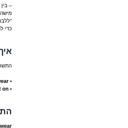
– בין
מישהו
"ללבו
כדי ל
איך
התשוב
ear
•
t on
•
התרגו
wear