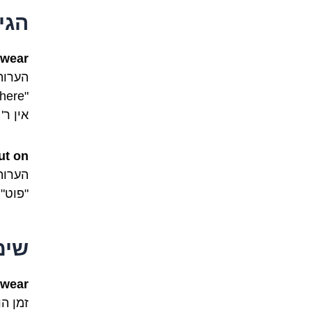
הגי
wear
"where", אך במשמעות שונה.
אין ר
ut on
"פוט" מהעברית. ג
שימ
wear
זמן הווה: wear, גוף שלישי יחי