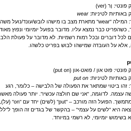
ונטי: וֶר (ver)
 באותיות לטיניות:
wear
הסבר: המילה "wear" מתארת מצב בו מישהו לובש/עונד/נועל משה
, כשהפריט כבר נמצא עליו. מדובר בפועל יומיומי ונפוץ מאוד,
 לכל דוברים ובכל רמות רשמיות. לא מדובר על פעולת הלב
 אלא על העובדה שמישהו לבוש בפריט כלשהו.
p
ונטי: פּוּט און / פואט-און (put on)
 באותיות לטיניות:
put on
 זהו ביטוי שמתאר את הפעולה של הלבישה – כלומר, רגע
ה עצמה. לדוגמה, "אני שם חולצה עכשיו". יותר פעולה מאשר
מצב מתמשך. הפועל הזה מורכב – "put" (לשים)
אה היא "לשים על עצמי" – בהקשר של בגדים זה הופך ל"ללב
א בשימוש יומיומי, לא רשמי במיוחד.