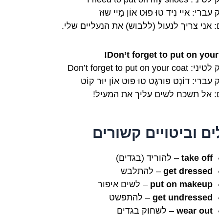
ברי: איי נִיד טוּ פּוּט אוֹן מַיי שוּז
 אני צריך לנעול (ללבוש) את הנעליים שלי.
Don’t forget to put on your 
Don’t forget to put on your
ברי: דוֹנְט פורגֶט טוּ פּוּט אוֹן יוּר קוֹט
: אל תשכח לשים עליך את המעיל!
ים וביטויים קשורים
take off
– להוריד (בגדים)
get dressed
– להתלבש
put on makeup
– לשים איפור
get undressed
– להתפשט
wear out
– לשחוק בגדים