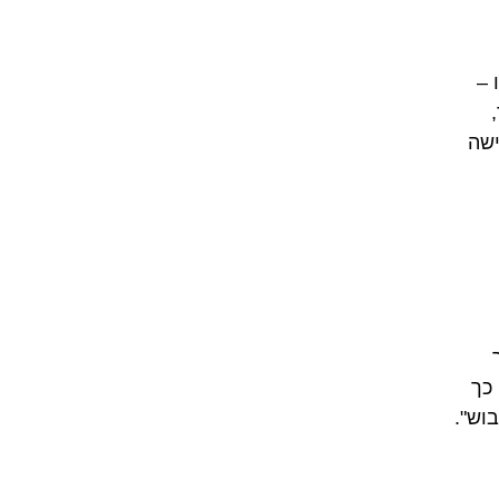
ו –
ישה
 יחד עם "on" (על), כך
וש".