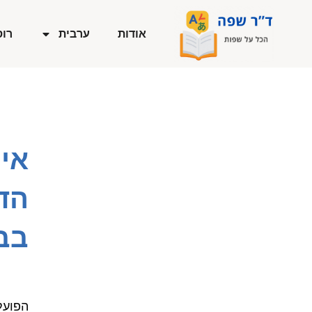
ילוג
תוכן
אודות
ערבית
רוס
איך
הד
בבי
הפועל