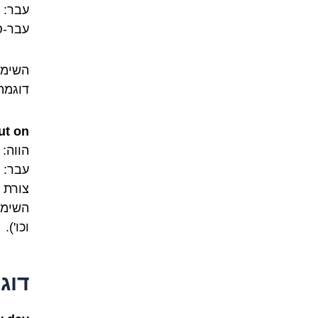
עבר: wore
עבר-סבי
השימו
דוגמה
ut on
הווה: put on
עבר: גם put on (put אינו 
צורת עב
השימו
וכו').
דוג