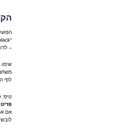
הקש
הפוע
"She always wears black". לעומת זאת,
– לדוגמה, " and left
לפי ה
טיפ: 
פריט 
אם את
לובשי