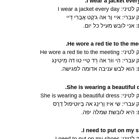
I wear a jacket ever
I wear a jacket every d
ברי: איי וֶר אה ג'קֶט אֶבְרִי דֵיי
 אני לובש מעיל כל יום.
He wore a red tie to the mee
He wore a red tie to the me
ברי: הִי ווֹר אה רֵד טַיי טוּ דה מִיטִינְג
: הוא לבש עניבה אדומה לפגישה.
She is wearing a beautiful d
She is wearing a beautiful 
ברי: שִי אִיז וֶרִינְג אה בְּיוּטִיפוּל דְרֶס
: היא לובשת שמלה יפה.
I need to put on my s
I need to put on my sho