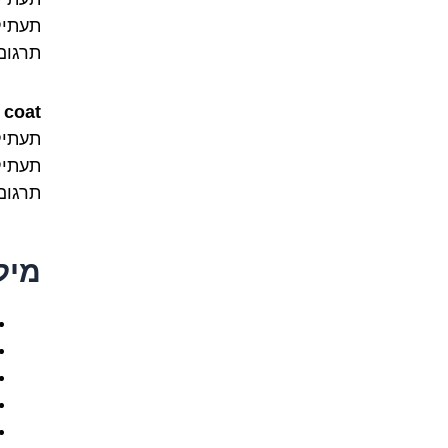
תעתיק ע
תרגום:
coat!
תעתיק לטיני:  coat
תעתיק ע
תרגום
מיל