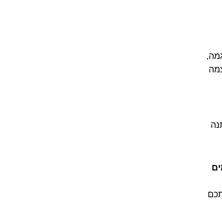
מה,
מה
תנה
ים
תכם