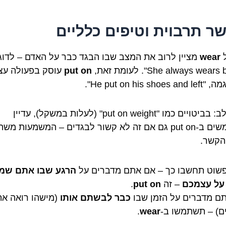
ר תרבוית וטיפים כלליים
ל
wear
מציין לרוב את המצב שבו הבגד כבר על האדם – לדוג
put on
עוסק בפעולה עצ
He put on his shoes".
שימו לב: בביטויים כמו "put on weight" (לעלות במשקל), עדיין
משתמשים ב-put on גם אם זה לא קשור לבגדים – המשמעות מש
הקשר.
פשוט תחשבו כך – אם אתם מדברים על
הרגע שבו אתם שמ
על עצמכם
– זה
put on
.
ם מדברים על הזמן שבו
כבר לבשתם אותו
(מישהו רואה א
ם) – תשתמשו ב-
wear
.