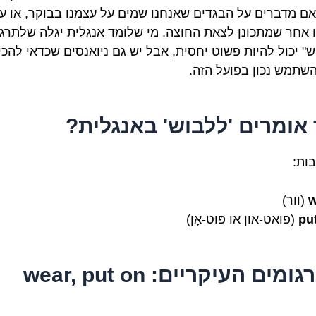
 אם מדברים על הבגדים שאנחנו שמים על עצמנו בבוקר, או ע
 אחר שמתכונן לצאת החוצה. מי שלומד אנגלית יגלה שלתרג
ש" יכול להיות פשוט יחסית, אבל יש גם ניואנסים שכדאי להכי
השתמש נכון בפועל הזה.
 אומרים 'ללבוש' באנגלית?
ות:
w
(וור)
pu
(פואט-און או פּוּט-אָן)
מים העיקריים: wear, put on