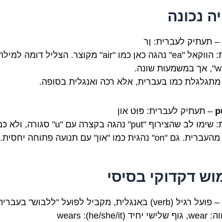
יה נכונה
– תעתיק לעברית: וֶר
הערות: הווקאל "ea" נהגה כאן כמו "air" מקוצר. הצליל דומה למיל
' מתגלגלת כמו בעברית, אלא רכה ואנגלית בסופה.
p
– תעתיק לעברית: פּוּט און
הערות: שימו לב שהצירוף "put" נהגה בקצרה עם "u" סגורה, ו
ם "on" נהגית כמו "און" עם תנועה פתוחה יחסית.
וש דקדוקי בסיסי
– פועל רגיל (verb) באנגלית, מקביל לפועל "ללבוש" בעברית.
ד (he/she/it): wears