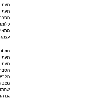
תעתיק פ
תעתיק
כלומר
מתאים
עצמה,
ut on
תעתיק פ
תעתיק
הסבר:
הלביש
שהתוצ
גם הו