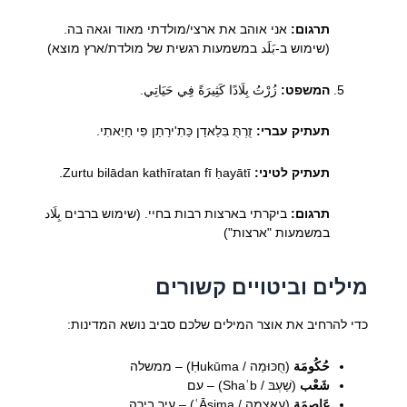
תרגום:
אני אוהב את ארצי/מולדתי מאוד וגאה בה.
(שימוש ב-بَلَد במשמעות רגשית של מולדת/ארץ מוצא)
המשפט:
زُرْتُ بِلَادًا كَثِيرَةً فِي حَيَاتِي.
תעתיק עברי:
זֻרְתֻּ בִּלַאדַן כַּתִ'ירַתַן פִי חַיַאתִי.
תעתיק לטיני:
Zurtu bilādan kathīratan fī ḥayātī.
תרגום:
ביקרתי בארצות רבות בחיי. (שימוש ברבים بِلَاد
במשמעות "ארצות")
מילים וביטויים קשורים
כדי להרחיב את אוצר המילים שלכם סביב נושא המדינות:
حُكُومَة
(חֻכּוּמַה / Ḥukūma) – ממשלה
شَعْب
(שַׁעְבּ / Shaʿb) – עם
عَاصِمَة
(עַאצִמַה / ʿĀṣima) – עיר בירה