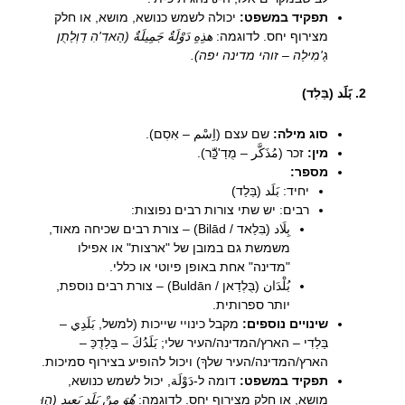
תפקיד במשפט:
יכולה לשמש כנושא, מושא, או חלק
מצירוף יחס. לדוגמה:
هذِهِ دَوْلَةٌ جَمِيلَةٌ (הַאדִ'הִ דַוְלַתֻן
גַ'מִילַה – זוהי מדינה יפה).
2. بَلَد (בַּלַד)
סוג מילה:
שם עצם (اِسْم – אִסְם).
מין:
זכר (مُذَكَّر – מֻדַ'כַּّר).
מספר:
יחיד: بَلَد (בַּלַד)
רבים: יש שתי צורות רבים נפוצות:
بِلَاد (בִּלַאד / Bilād) – צורת רבים שכיחה מאוד,
משמשת גם במובן של "ארצות" או אפילו
"מדינה" אחת באופן פיוטי או כללי.
بُلْدَان (בֻּלְדַאן / Buldān) – צורת רבים נוספת,
יותר ספרותית.
שינויים נוספים:
מקבל כינויי שייכות (למשל, بَلَدِي –
בַּלַדִי – הארץ/המדינה/העיר שלי; بَلَدُكَ – בַּלַדֻכַּ –
הארץ/המדינה/העיר שלךָ) ויכול להופיע בצירוף סמיכות.
תפקיד במשפט:
דומה ל-دَوْلَة, יכול לשמש כנושא,
מושא, או חלק מצירוף יחס. לדוגמה:
هُوَ مِنْ بَلَدٍ بَعِيدٍ (הֻוַּ