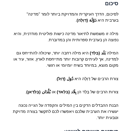
סיכום
לסיכום, הדרך העיקרית והמדויקת ביותר לומר "מדינה"
בערבית היא
دَوْلَة (דַוְלָה)
.
מילה זו משמשת לתיאור מדינה כישות פוליטית מודרנית, והיא
נפוצה הן בערבית ספרותית והן במדוברת.
המילה
بَلَد (בַּלַד)
היא מילה רחבה יותר, שיכולה להתייחס גם
למדינה, אך לעיתים קרובות יותר מתייחסת לארץ, אזור, עיר או
מקום מוצא, במיוחד בשיח יומיומי או רגשי.
צורת הרבים של דַוְלָה היא
دُوَل (דֻוַל)
.
צורות הרבים של בַּלַד הן
بِلَاد (בִּלַאד)
או
بُلْدَان (בֻּלְדַאן)
.
הבנת ההבדלים הדקים בין המילים והקפדה על הגייה נכונה
יעשירו את הערבית שלכם ויאפשרו לכם לתקשר בצורה מדויקת
וטבעית יותר.