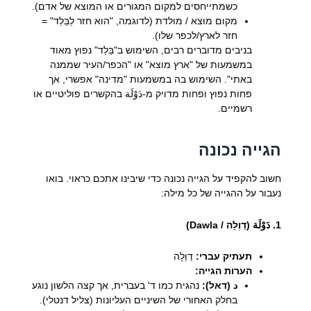
כשמתייחסים למקום המגורים או המוצא של אדם).
מקום מוצא / מולדת (לדוגמה, "הוא חזר לַבַּלַד" =
חזר לארץ/לכפר שלו).
בניבים מדוברים רבים, השימוש ב"בַּלַד" נפוץ מאוד
במשמעות של "ארץ מוצא" או "הכפר/העיר שממנה
באתי". השימוש בה במשמעות "מדינה" אפשרי, אך
פחות נפוץ ופחות מדויק מ-دَوْلَة בהקשרים פוליטיים או
רשמיים.
הגייה נכונה
חשוב להקפיד על הגייה נכונה כדי שיבינו אתכם כראוי. בואו
נעבור על ההגייה של כל מילה:
1. دَوْلَة (דַוְלָה / Dawla)
תעתיק עברי:
דַוְלָה
הערות הגייה:
د (דאל):
נהגית כמו ד' בעברית, אך קצה הלשון נוגע
בחלק האחורי של השיניים העליונות (צליל דנטלי).