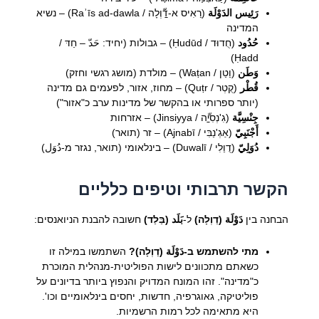
رَئِيس الدَوْلَة
(רַאִיס א-דַّוְלָה / Raʾīs ad-dawla) – נשיא
המדינה
حُدُود
(חֻדוּד / Ḥudūd) – גבולות (יחיד: حَدّ – חַדּ /
Ḥadd)
وَطَن
(וַטַן / Waṭan) – מולדת (מושג רגשי וחזק)
قُطْر
(קֻטְר / Quṭr) – מחוז, אזור, לפעמים גם מדינה
(יותר ספרותי או בהקשר של מדינות ערב כ"אזור")
جِنْسِيَّة
(גִ'נְסִיַّה / Jinsiyya) – אזרחות
أَجْنَبِيّ
(אַגְ'נַבִּי / Ajnabī) – זר (תואר)
دُوَلِيّ
(דֻוַלִי / Duwalī) – בינלאומי (תואר, נגזר מ-دُوَل)
הקשר תרבותי וטיפים כלליים
הבחנה בין
دَوْلَة (דַוְלָה)
ל-
بَلَد (בַּלַד)
חשובה להבנת הניואנסים:
מתי להשתמש ב-دَوْلَة (דַוְלָה)?
השתמשו במילה זו
כשאתם מתכוונים לישות הפוליטית-מנהלית המוכרת
כ"מדינה". זהו המונח המדויק והנפוץ ביותר בדיונים על
פוליטיקה, גאוגרפיה, חדשות, יחסים בינלאומיים וכו'.
היא מתאימה לכל רמות הרשמיות.