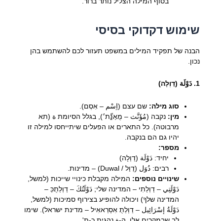
בסוף המילה הצליל נותר ברור.
שימוש דקדוקי בסיסי
הבנה של תפקיד המילים במשפט תעזור לכם להשתמש בהן
נכון.
1. دَوْلَة (דַוְלָה)
סוג מילה:
שם עצם (اِسْم – אִסְם).
מין:
נקבה (مُؤَنَّث – מֻאַנַּّת׳), בגלל הסיומת ة (תא
מרבוטה). כל התארים או הפעלים שיתייחסו למילה זו
יהיו גם הם בנקבה.
מספר:
יחיד: دَوْلَة (דַוְלָה)
רבים: دُوَل (דֻוַל / Duwal) – מדינות.
שינויים נוספים:
המילה מקבלת כינויי שייכות (למשל,
دَوْلَتِي – דַוְלַתִי – המדינה שלי; دَوْلَتُكَ – דַוְלַתֻכַּ –
המדינה שלךָ) ויכולה להופיע בצירוף סמיכות (למשל,
دَوْلَةُ إسْرَائِيل – דַוְלַתֻ אִסְרַאאִיל – מדינת ישראל). שימו
לב שבמקרים אלו, ה-ة נהגית כ-ת'.