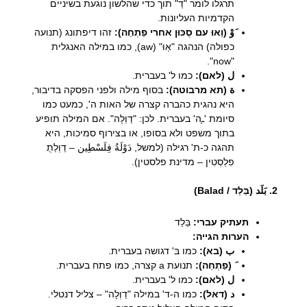
תרגלו לומר "דַ" תוך כדי שהלשון נוגעת בשיניים
הקדמיות העליונות.
َوْ (וַאוּ עם סֻכּוּן אחרי פַתְחַה):
זהו דיפתונג (תנועה
כפולה) הנהגה "אַוּ" (aw), כמו במילה האנגלית
"now".
ل (לאם):
כמו ל' בעברית.
ة (תא מרבוטה):
בסוף מילה ולפני הפסקה בדיבור,
היא נהגית כהברה קצרה של האות ה', כמעט כמו
סיומת 'ـָה' בעברית. לכן: "דַוְלָה". אם המילה תופיע
בתוך משפט ולא בסופו, או בצירוף סמיכות, היא
תהגה כ-ת' רגילה (למשל, دَوْلَةُ فِلَسْطِين – דַוְלַתֻ
פִלַסְטִין – מדינת פלסטין).
2. بَلَد (בַּלַד / Balad)
תעתיק עברי:
בַּלַד
הערות הגייה:
ب (בא):
כמו בּ' דגושה בעברית.
َ (פַתְחַה):
תנועת a קצרה, כמו פתח בעברית.
ل (לאם):
כמו ל' בעברית.
د (דאל):
כמו ה-ד' במילה "דַוְלָה" – צליל דנטלי.