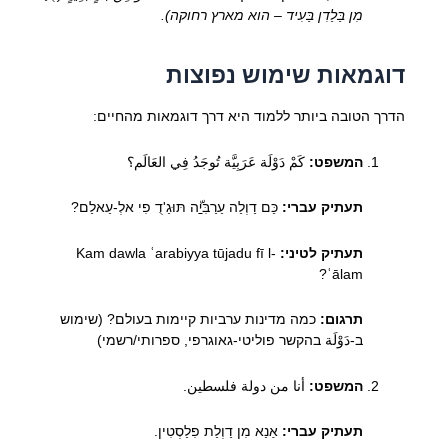
מִן בַּלַדִן בַּעִיד – הוא מארץ רחוקה).
דוגמאות שימוש נפוצות
הדרך הטובה ביותר ללמוד היא דרך דוגמאות מהחיים:
המשפט:
كَمْ دَوْلَة عَرَبِيَّة تُوجَدُ فِي العَالَم؟
תעתיק עברי:
כַּם דַוְלַה עַרַבִּיַّה תּוּגַ'דֻ פִי אלְ-עַאלַם?
תעתיק לטיני:
Kam dawla ʿarabiyya tūjadu fī l-
ʿālam?
תרגום:
כמה מדינות ערביות קיימות בעולם? (שימוש
ב-دَوْلَة בהקשר פוליטי-גאוגרפי, ספרותי/רשמי)
המשפט:
أنا من دولة فلسطين.
תעתיק עברי:
אַנַא מִן דַוְלַת פִלַסְטִין.