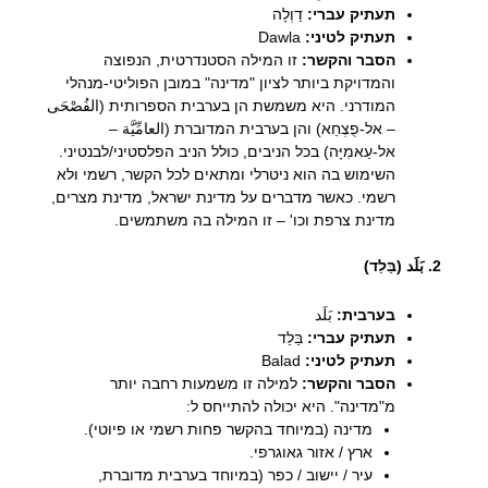
תעתיק עברי:
דַוְלָה
תעתיק לטיני:
Dawla
הסבר והקשר:
זו המילה הסטנדרטית, הנפוצה
והמדויקת ביותר לציון "מדינה" במובן הפוליטי-מנהלי
המודרני. היא משמשת הן בערבית הספרותית (الفُصْحَى
– אל-פֻצְחַא) והן בערבית המדוברת (العامِّيَّة –
אל-עַאמִיָּה) בכל הניבים, כולל הניב הפלסטיני/לבנטיני.
השימוש בה הוא ניטרלי ומתאים לכל הקשר, רשמי ולא
רשמי. כאשר מדברים על מדינת ישראל, מדינת מצרים,
מדינת צרפת וכו' – זו המילה בה משתמשים.
2. بَلَد (בַּלַד)
בערבית:
بَلَد
תעתיק עברי:
בַּלַד
תעתיק לטיני:
Balad
הסבר והקשר:
למילה זו משמעות רחבה יותר
מ"מדינה". היא יכולה להתייחס ל:
מדינה (במיוחד בהקשר פחות רשמי או פיוטי).
ארץ / אזור גאוגרפי.
עיר / יישוב / כפר (במיוחד בערבית מדוברת,