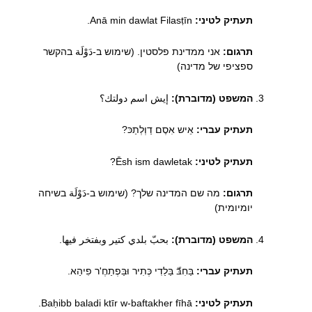
תעתיק לטיני:
Anā min dawlat Filasṭīn.
תרגום:
אני ממדינת פלסטין. (שימוש ב-دَوْلَة בהקשר
ספציפי של מדינה)
המשפט (מדוברת):
إيش اسم دولتك؟
תעתיק עברי:
אֵיש אִסֶם דַוְלְתַכּ?
תעתיק לטיני:
Ēsh ism dawletak?
תרגום:
מה שם המדינה שלך? (שימוש ב-دَوْلَة בשיחה
יומיומית)
המשפט (מדוברת):
بحبّ بلدي كتير وبفتخر فيها.
תעתיק עברי:
בַּחִבּّ בַּלַדִי כְּתִיר וּבַּפְתַחֶ'ר פִיהַא.
תעתיק לטיני:
Baḥibb baladi ktīr w-baftakher fīhā.