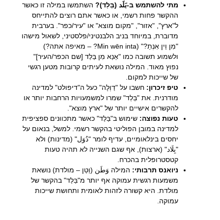
מתי להשתמש ב-بَلَد (בַּלַד)?
השתמשו במילה זו כאשר
ההקשר פחות רשמי, או כאשר אתם רוצים להתייחס
ל"ארץ", "אזור", "מקום מוצא" או "עיר/כפר". בערבית
מדוברת, במיוחד בניב הלבנטיני/פלסטיני, לשאול מישהו
"מִן וֵין אִנְתַ?" (Min wēn inta? – מאיפה אתה?)
ולשמוע תשובה כמו "אַנַא מִן בַּלַד [שם הכפר/העיר]"
נפוץ מאוד. המילה נושאת לעיתים קרובות מטען רגשי
של שייכות למקום.
טיפ זיכרון:
חשבו על "דַוְלָה" כעל ה"דיפולט" למדינה
מודרנית. את "בַּלַד" שמרו למשמעויות הרחבות יותר או
להקשרים אישיים יותר של "ארץ מוצא".
טעות נפוצה:
שימוש ב"בַּלַד" כאשר מתכוונים ספציפית
למדינה במובן הפוליטי בהקשר רשמי. למשל, בנאום על
יחסים בינלאומיים, עדיף לומר "دُوَل" (מדינות) ולא
"بِلَاد" (ארצות), אף שגם השנייה לא תהיה טעות
קטסטרופלית בהכרח.
ניואנס תרבותי:
המילה وَطَن (וַטַן – מולדת) נושאת
משמעות רגשית עמוקה אף יותר מ"בַּלַד" בהקשר של
מולדת. היא קשורה לזהות לאומית ותחושת שייכות
עמוקה.