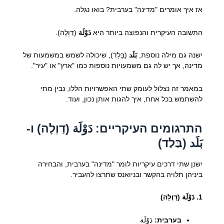
אז איך אומרים "מדינה" בערבית? בואו נגלה.
התשובה העיקרית והנפוצה ביותר היא
دَوْلَة
(דַוְלָה).
ישנה גם מילה נוספת,
بَلَد
(בַּלַד), שיכולה לשמש במשמעות של
מדינה, אך יש לה גם משמעויות נוספות כמו "ארץ" או "עיר".
במאמר זה נצלול לעומק שתי האפשרויות הללו, נבין מתי
להשתמש בכל אחת, איך להגות אותן נכון, ועוד.
התרגומים העיקריים: دَوْلَة (דַוְלָה) ו-
بَلَد (בַּלַד)
ישנן שתי דרכים עיקריות לומר "מדינה" בערבית, והבחירה
ביניהן תלויה בהקשר ובניואנס שתרצו להעביר.
1. دَوْلَة (דַוְלָה)
בערבית:
دَوْلَة