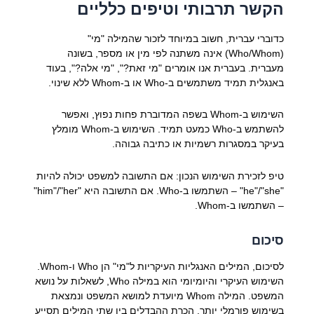
הקשר תרבותי וטיפים כלליים
כדוברי עברית, חשוב במיוחד לזכור שהמילה "מי"
(Who/Whom) אינה משתנה לפי מין או מספר, בשונה
מעברית. בעברית אנו אומרים "מי זאת?", "מי אלה?", בעוד
באנגלית תמיד משתמשים ב-Who או ב-Whom ללא שינוי.
השימוש ב-Whom בשפה המדוברת פחות נפוץ, ואפשר
להשתמש ב-Who כמעט תמיד. השימוש ב-Whom מומלץ
בעיקר במסגרות רשמיות או כתיבה גבוהה.
טיפ לזכירת השימוש הנכון: אם התשובה למשפט יכולה להיות
"he"/"she" – השתמשו ב-Who. אם התשובה היא "him"/"her"
– השתמשו ב-Whom.
סיכום
לסיכום, המילים האנגליות העיקריות ל"מי" הן Who ו-Whom.
השימוש העיקרי והיומיומי הוא במילה Who, לשאלות על נושא
המשפט. המילה Whom מיועדת למושא המשפט ונמצאת
בשימוש פורמלי יותר. הכרת ההבדלים בין שתי המילים תסייע