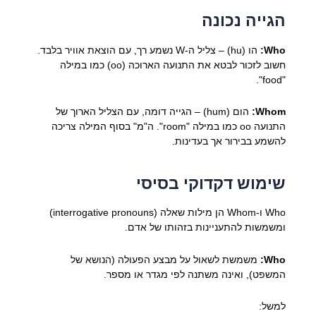
הגייה נכונה
Who:
הו (hu) – צליל ה-W נשמע רך, עם הוצאת אוויר בלבד.
חשוב לזכור לבטא את התנועה הארוכה (oo) כמו במילה
"food".
Whom:
הום (hum) – הגייה דומה, עם הצליל הארוך של
התנועה oo כמו במילה "room". ה"מ" בסוף המילה צריכה
להשמע בבירור אך בעדינות.
שימוש דקדוקי בסיסי
Who ו-Whom הן מילות שאלה (interrogative pronouns)
ומשמשות להתעניינות בזהותו של אדם.
Who:
משמשת לשאול על מבצע הפעולה (הנושא של
המשפט), ואינה משתנה לפי מגדר או מספר.
למשל: