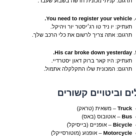
תרגום: קניתי מכונית חדשה בשבוע שעבר.
You need to register your vehicle.
תעתיק: יו ניד טו רג׳יסטר יור ויהיקל.
תרגום: אתה צריך לרשום את כלי הרכב שלך.
His car broke down yesterday.
תעתיק: היז קאר ברוק דאון יסטרדיי.
תרגום: המכונית שלו התקלקלה אתמול.
ים וביטויים קשורים
Truck
– משאית (טראק)
Bus
– אוטובוס (באס)
Bicycle
– אופניים (בייסיקל)
Motorcycle
– אופנוע (מוטורסייקל)