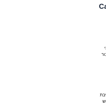
Car,
ור
יבת
ש