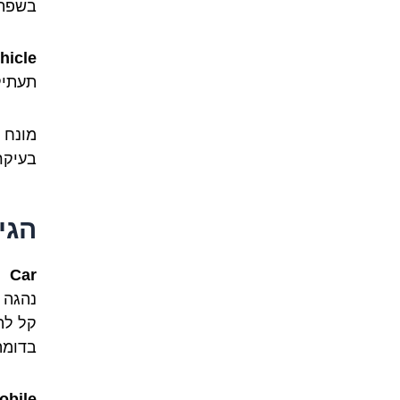
בשפת 
hicle
תעתיק
מונח כ
בעיקר
הגי
Car
נהגה ב
קל לה
בדומה
obile