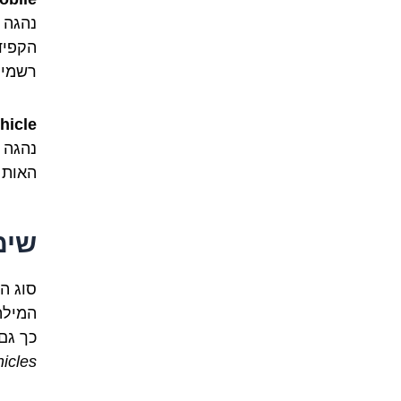
נהגה בב
הקפיד
רשמית
hicle
נהגה ב
האות H במילה זו הגויה בבירור, וכך רצוי להדגיש את הצליל "
שימ
סוג המ
המיל
כך גם
icles