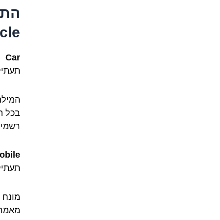
cle
Car
תעתיק
המילה
בכל ה
רשמי 
obile
תעתיק
מונח 
מאמרי