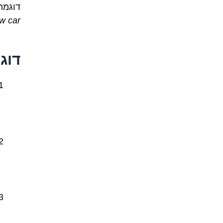
דוגמה
w car.
דוג