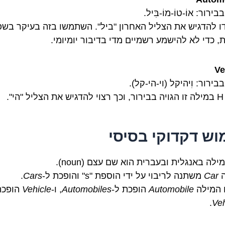
ירור: אוֹ-טוֹ-מוֹ-בִּיל.
ו להדגיש את הצליל האחרון "ביל". השתמשו בזה בעיקר בש
, כדי לא להישמע רשמיים מדי בדיבור יומיומי.
Ve
בירור: וִיהיקל (וי-הי-קל).
הי".
וש דקדוקי בסיסי
ילה באנגלית ובעברית הוא שם עצם (noun).
ה
Car
משתנה לריבוי על ידי הוספת "s" והופכת ל-
Cars
.
 המילה
Automobile
הופכת ל-
Automobiles
, ו-
Vehicle
הופכת
.
Veh