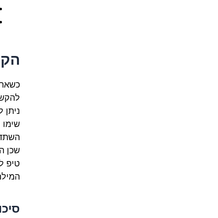
הקש
להקשר
ניתן להשתמש ב
שימו לב 
שכן ה
המילה
סיכו