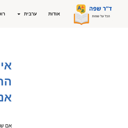
ילוג
תוכן
אודות
ערבית
רוס
איך
הת
אנג
אם שא