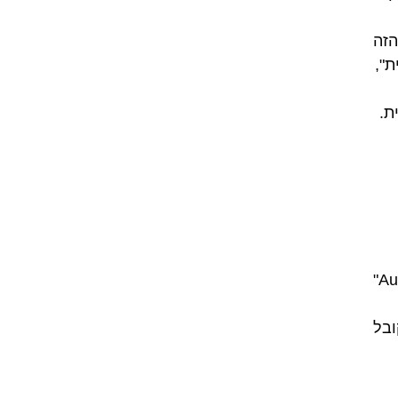
הזה
ת",
ת.
במקרים מסוימים אפשר להשתמש במונחים אחרים כמו "Automobile"
מונח המקובל