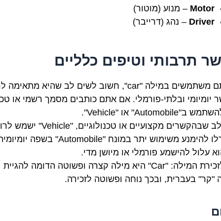
Motor
– מנוע (מוטור)
Driver
– נהג (דרייבר)
ר תרבותי וטיפים כלליים
כשאתם משתמשים במילה "car", חשוב לשים לב שהיא מתאימה 
 יומיומי ובלתי-פורמלי. אם אתם כותבים מסמך רשמי או טכנ
"Automobile" או "Vehicle".
שבהקשרים מקצועיים או טכנולוגיים, "Vehicle" ישמש לרוב.
השתדלו להימנע משימוש יתר במונח "Automobile" בשפה יומיו
וא עלול להישמע פורמלי או מיושן מדי.
טיפ לזכירת המילה: "Car" היא מילה קצרה ופשוטה הדומה להגיית
 "קר" בעברית, ובכך נוחה ופשוטה לזכירה.
ם