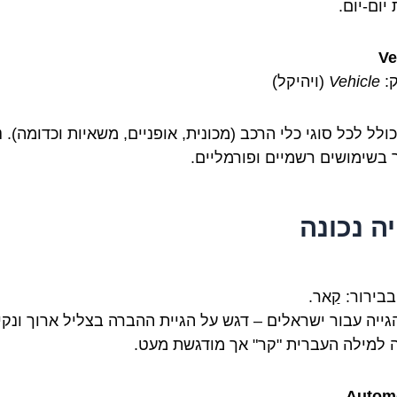
יום-יום.
Ve
:
Vehicle
(ויהיקל)
ולל לכל סוגי כלי הרכב (מכונית, אופניים, משאיות וכדומה). נ
 בשימושים רשמיים ופורמליים.
יה נכונה
בירור: קַאר.
גייה עבור ישראלים – דגש על הגיית ההברה בצליל ארוך ונקי
 למילה העברית "קר" אך מודגשת מעט.
Autom