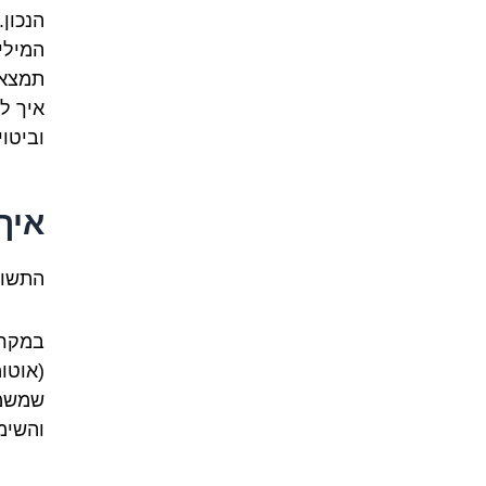
הנכון
המילי
תמצאו
איך ל
וביטו
איך
התשוב
והשימ