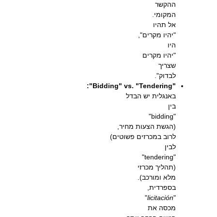
ההקשר
המקומי.
אל תהיו
"יהיו מקרים",
היו
"יהיו מקרים
שצריך
לבדוק".
"Bidding" vs. "Tendering":
באנגלית יש הבדל
בין
"bidding"
(הגשת הצעות מחיר,
לרוב במכרזים פשוטים)
לבין
"tendering"
(תהליך מכרזי
מלא ומורכב).
בספרדית,
"
licitación
"
מכסה את