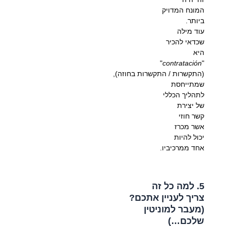
המונח המדויק
ביותר.
עוד מילה
שכדאי להכיר
היא
"
contratación
"
(התקשרות / התקשרות בחוזה),
שמתייחסת
לתהליך הכללי
של יצירת
קשר חוזי
אשר מכרז
יכול להיות
אחד ממרכיביו.
5. למה כל זה
צריך לעניין אתכם?
(מעבר למוניטין
שלכם…)