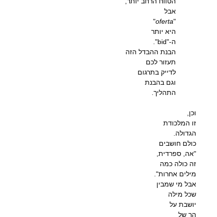
הטווח הרחב יותר,
אבל
"
oferta
"
היא יותר
ה-"bid".
הבנת ההבדל הזה
תעזור לכם
לדייק בתרגום
וגם בהבנת
התהליך.
וכן,
זו המלכודת
הגדולה.
כולם חושבים
"אה, ספרדית,
זה כולה כמה
מילים אחרות".
אבל מי שמבין
שכל מילה
יושבת על
הר של