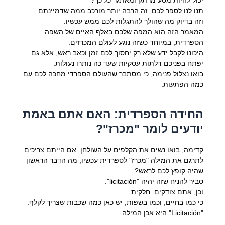
תנו לנו לספר לכם: זה הרבה יותר מורכב ממה שדמיינתם.
וזה בדיוק מה שהולך להתגלות לכם ממש עכשיו.
המאמר הזה הוא המפה שלכם באלף האיים של השפה
הספרדית, במיוחד כשזה נוגע לעולם המכרזים.
היכונו לקבל ידע שלא רק יחסוך לכם זמן וכאב ראש, אלא גם
יפתח בפניכם דלתות עסקיות שעד כה נותרו נעולות.
בואו נצלול פנימה, כי מסתבר שהעולם הספרדי מחכה לכם עם
כמה הפתעות.
החידה הספרדית: האם אתם באמת
יודעים לומר "מכרז"?
קדימה, בואו נשים את הקלפים על השולחן. אם הייתם צריכים
לתרגם את המילה "מכרז" לספרדית עכשיו, מה הדבר הראשון
שהיה קופץ לכם לראש?
סביר להניח שזה יהיה "licitación".
וכן, אתם צודקים. חלקית.
כי כמו בחיים, וכמו בשפות, יש כאן כמה שכבות שצריך לקלף.
"Licitación" היא אכן המילה