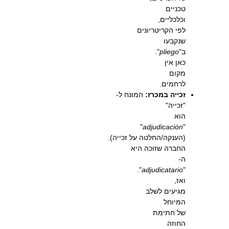
טכניים
וכלכליים,
לפי הקריטריונים
שנקבעו
ב"
pliego
".
כאן אין
מקום
לרחמים.
זכייה במכרז:
המונח ל-
"זכייה"
הוא
"
adjudicación
"
(הענקה/החלטה על זכייה).
החברה שזוכה היא
ה-
".
adjudicatario
"
ואז,
מגיעים לשלב
המיוחל
של חתימת
החוזה