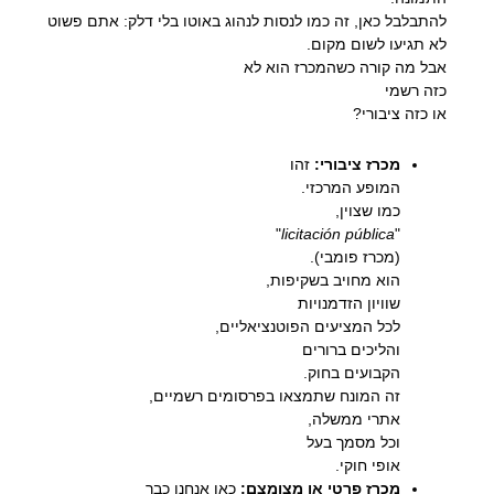
להתבלבל כאן, זה כמו לנסות לנהוג באוטו בלי דלק: אתם פשוט
לא תגיעו לשום מקום.
אבל מה קורה כשהמכרז הוא לא
כזה רשמי
או כזה ציבורי?
מכרז ציבורי:
זהו
המופע המרכזי.
כמו שצוין,
"
licitación pública
"
(מכרז פומבי).
הוא מחויב בשקיפות,
שוויון הזדמנויות
לכל המציעים הפוטנציאליים,
והליכים ברורים
הקבועים בחוק.
זה המונח שתמצאו בפרסומים רשמיים,
אתרי ממשלה,
וכל מסמך בעל
אופי חוקי.
מכרז פרטי או מצומצם:
כאן אנחנו כבר