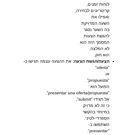
לוחות זמנים,
קריטריונים לבחירה,
ואפילו את
השעה המדויקת
בה השער נסגר
להגשת הצעות.
המסמך הזה הוא
לא המלצה,
הוא חוק.
הצעה/הגשת הצעה:
את ההצעה עצמה תגישו כ-
"
oferta
"
או
".
propuesta
"
הפועל הוא
".
presentar una oferta/propuesta
"
אל תגידו "submit",
כי זה לא מדויק
במיוחד בהקשר
הספרדי-לטיני.
השתמשו ב-
".
presentar
"