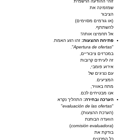
זוהי ההודעה הרשמית
שמזמינה את
הציבור
(או גורמים מסוימים)
להשתתף.
אל תחמיצו אותה!
פתיחת ההצעות:
זהו רגע האמת.
".
Apertura de ofertas
"
במכרזים ציבוריים,
זה לעיתים קרובות
אירוע פומבי,
עם נציגים של
המציעים.
מתח באוויר,
אנו מבטיחים לכם.
הערכה ובחירה:
התהליך נקרא
"
evaluación de las ofertas
"
(הערכת ההצעות).
הוועדה הבוחנת
)
comisión evaluadora
(
בודקת את
כל הפרטים,