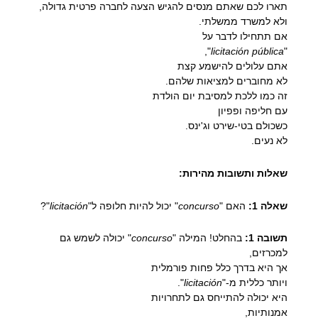
תארו לכם שאתם מנסים להגיש הצעה לחברה פרטית גדולה,
ולא למשרד ממשלתי.
אם תתחילו לדבר על
",
licitación pública
"
אתם עלולים להישמע קצת
לא מחוברים למציאות שלהם.
זה כמו ללכת למסיבת יום הולדת
עם חליפה ופפיון
כשכולם בטי-שירט וג'ינס.
לא נעים.
שאלות ותשובות מהירות:
שאלה 1:
האם "
concurso
" יכול להיות חלופה ל"
licitación
"?
תשובה 1:
בהחלט! המילה "
concurso
" יכולה לשמש גם
למכרזים,
אך היא בדרך כלל פחות פורמלית
ויותר כללית מ-"
licitación
".
היא יכולה להתייחס גם לתחרויות
אמנותיות,