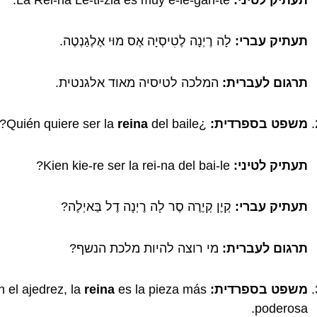
תעתיק עברי:
לָה רֶיְנָה לֶטִיסְיָה אֶס מוּי אֶלֶגַנְטֶה.
תרגום לעברית:
המלכה לטיסיה מאוד אלגנטית.
משפט בספרדית:
¿Quién quiere ser la
del baile?
reina
תעתיק לטיני:
Kien kie-re ser la rei-na del bai-le?
תעתיק עברי:
קְיֶן קְיֶרֶה סֶר לָה רֶיְנָה דֶל בַּאיְלֶה?
תרגום לעברית:
מי רוצה להיות מלכת הנשף?
משפט בספרדית:
En el ajedrez, la
es la pieza más
reina
poderosa.