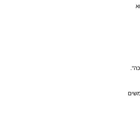
א
ה".
משים