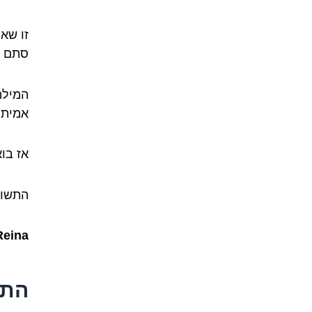
זו שא
סתם ר
המילה
אמיתי
אז בו
התשוב
Reina
התרג