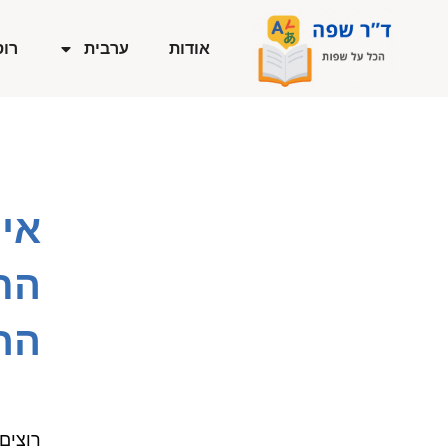
ילוג
תוכן
אודות
ערבית
רוס
אי
הת
הח
רוצים