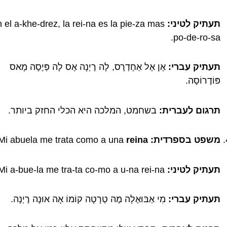
תעתיק לטיני:
 el a-khe-drez, la rei-na es la pie-za mas
po-de-ro-sa.
תעתיק עברי:
אֶן אֶל אַחֶדְרֶס, לָה רֶיְנָה אֶס לָה פְּיֶסָה מָאס
פּוֹדֶרוֹסָה.
תרגום לעברית:
בשחמט, המלכה היא הכלי החזק ביותר.
משפט בספרדית:
Mi abuela me trata como a una
reina
תעתיק לטיני:
Mi a-bue-la me tra-ta co-mo a u-na rei-na.
תעתיק עברי:
מִי אַבּוּאֶלָה מֶה טְרָטָה קוֹמוֹ אָה אוּנָה רֶיְנָה.