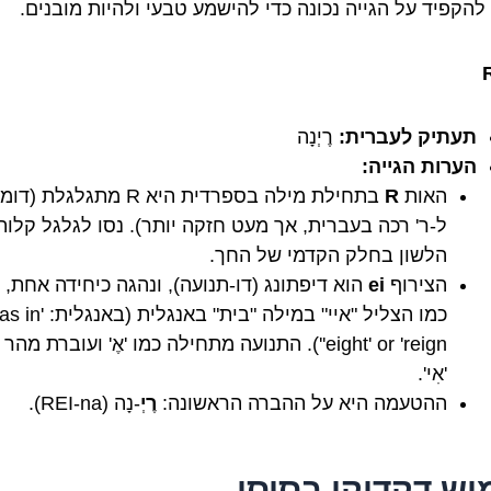
להקפיד על הגייה נכונה כדי להישמע טבעי ולהיות מובנים.
תעתיק לעברית:
רֶיְנָה
הערות הגייה:
האות
R
בתחילת מילה בספרדית היא R מתגלגלת (ד
ל-ר' רכה בעברית, אך מעט חזקה יותר). נסו לגלגל קלו
הלשון בחלק הקדמי של החך.
הצירוף
ei
הוא דיפתונג (דו-תנועה), ונהגה כיחידה אחת, 
כמו הצליל "איי" במילה "בית" באנגלית
'eight' or 'reign'). התנועה מתחילה כמו 'אֶ' ועוברת מהר
'אִי'.
ההטעמה היא על ההברה הראשונה:
רֶיְ
-נָה (REI-na).
וש דקדוקי בסיסי