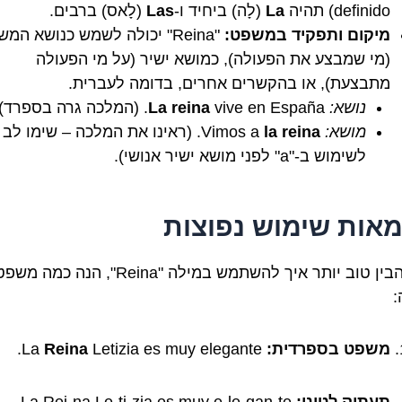
definido) תהיה
La
(לָה) ביחיד ו-
Las
(לָאס) ברבים.
מיקום ותפקיד במשפט:
"Reina" יכולה לשמש כנושא המ
(מי שמבצע את הפעולה), כמושא ישיר (על מי הפעולה
מתבצעת), או בהקשרים אחרים, בדומה לעברית.
נושא:
vive en España. (המלכה גרה בספרד).
La reina
מושא:
Vimos a
la reina
. (ראינו את המלכה – שימו לב
לשימוש ב-"a" לפני מושא ישיר אנושי).
מאות שימוש נפוצות
כדי להבין טוב יותר איך להשתמש במילה "Reina", הנה כמה מ
:
משפט בספרדית:
La
Letizia es muy elegante.
Reina
תעתיק לטיני:
La Rei-na Le-ti-zia es muy e-le-gan-te.