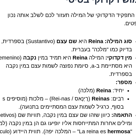
התפקיד הדקדוקי של המילה תעזור לכם לשלב אותה נכון
ים.
סוג המילה:
Reina
היא
שם עצם
(Sustantivo) בספרדית,
בדיוק כמו "מלכה" בעברית.
מין דקדוקי:
המילה
Reina
היא תמיד במין
נקבה
היא מסתיימת ב-a, סיומת נפוצה לשמות עצם במין נקבה
בספרדית.
מספר:
יחיד:
Reina
(מלכה)
רבים:
Reinas
(רֶיְנָאס / Rei-nas) – מלכות (מוסיפים s
בסוף, כרגיל לשמות עצם המסתיימים בתנועה).
התאמה:
ומילים אחרות המתייחסות אליו יופיעו גם הן במין נקבה (למ
"La reina es
hermosa
" – המלכה יפה). תווית