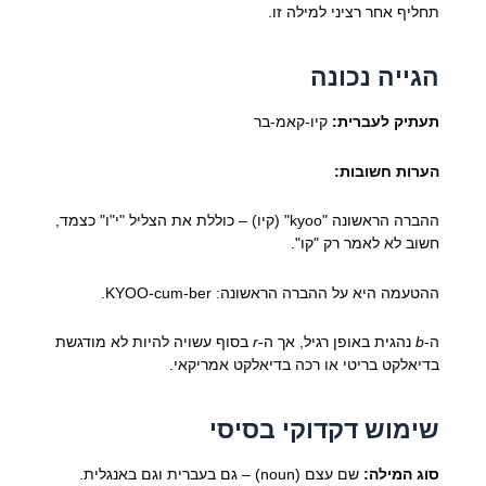
תחליף אחר רציני למילה זו.
הגייה נכונה
תעתיק לעברית:
קיו-קאמ-בר
הערות חשובות:
ההברה הראשונה "kyoo" (קיו) – כוללת את הצליל "י"ו" כצמד,
חשוב לא לאמר רק "קו".
ההטעמה היא על ההברה הראשונה: KYOO-cum-ber.
ה-
b
נהגית באופן רגיל, אך ה-
r
בסוף עשויה להיות לא מודגשת
בדיאלקט בריטי או רכה בדיאלקט אמריקאי.
שימוש דקדוקי בסיסי
סוג המילה:
שם עצם (noun) – גם בעברית וגם באנגלית.