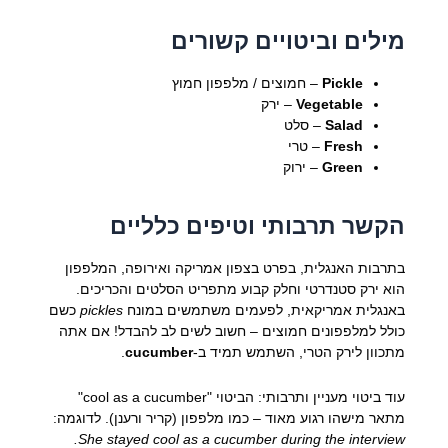
מילים וביטויים קשורים
Pickle
– חמוצים / מלפפון חמוץ
Vegetable
– ירק
Salad
– סלט
Fresh
– טרי
Green
– ירוק
הקשר תרבותי וטיפים כלליים
בתרבות האנגלית, בפרט בצפון אמריקה ואירופה, המלפפון
הוא ירק סטנדרטי וחלק קבוע מתפריט הסלטים והכריכים.
באנגלית אמריקאית, לפעמים משתמשים במונח
pickles
כשם
כולל למלפפונים חמוצים – חשוב לשים לב להבדל! אם אתה
מתכוון לירק הטרי, השתמש תמיד ב-
cucumber
.
עוד ביטוי מעניין ותרבותי: הביטוי "cool as a cucumber"
מתאר מישהו רגוע מאוד – כמו מלפפון (קריר ורענן). לדוגמה:
She stayed cool as a cucumber during the interview.