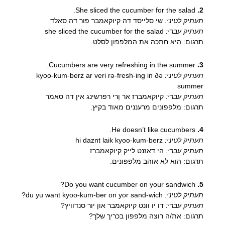
She sliced the cucumber for the salad.
2.
תעתיק לטיני:
שי סלייסד דה קיוקאמבר פור דה סאלד
תעתיק עברי:
she sliced the cucumber for the salad
תרגום: היא חתכה את המלפפון לסלט.
Cucumbers are very refreshing in the summer.
3.
תעתיק לטיני:
kyoo-kum-berz ar veri rə-fresh-ing in ðə
summer
תעתיק עברי:
קיוקאמברז אר וֶרי רפרשינג אין דה סאמר
תרגום: מלפפונים מרעננים מאוד בקיץ.
He doesn’t like cucumbers.
4.
תעתיק לטיני:
hi daznt laik kyoo-kum-berz
תעתיק עברי:
הי דאזנט לייק קיוקאמברז
תרגום: הוא לא אוהב מלפפונים.
Do you want cucumber on your sandwich?
5.
תעתיק לטיני:
du yu want kyoo-kum-ber on yor sand-wich?
תעתיק עברי:
דו יו וונט קיוקאמבר און יור סנדוויץ?
תרגום: את/ה רוצה מלפפון בכריך שלך?