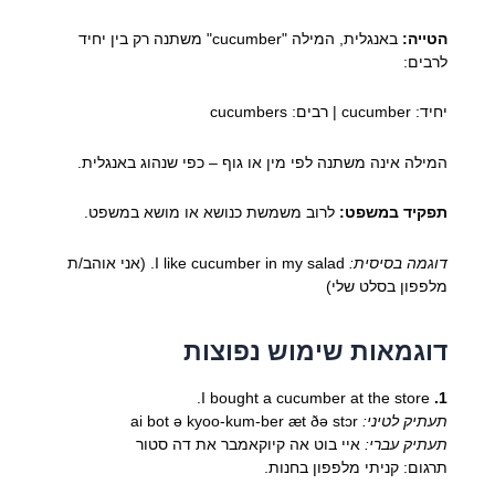
הטייה:
באנגלית, המילה "cucumber" משתנה רק בין יחיד
לרבים:
יחיד: cucumber | רבים: cucumbers
המילה אינה משתנה לפי מין או גוף – כפי שנהוג באנגלית.
תפקיד במשפט:
לרוב משמשת כנושא או מושא במשפט.
דוגמה בסיסית:
I like cucumber in my salad. (אני אוהב/ת
מלפפון בסלט שלי)
דוגמאות שימוש נפוצות
I bought a cucumber at the store.
1.
תעתיק לטיני:
ai bot ə kyoo-kum-ber æt ðə stɔr
תעתיק עברי:
איי בוט אה קיוקאמבר את דה סטור
תרגום: קניתי מלפפון בחנות.