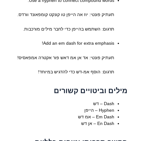
Use a hyphen to connect compound words.
תעתיק פונטי: יוז אה הייפן טו קונקט קומפאונד וורדס.
תרגום: השתמש בהייפן כדי לחבר מילים מורכבות.
Add an em dash for extra emphasis!
תעתיק פונטי: אד אן אמ דאש פור אקטרה אמפאסיס!
תרגום: הוסף אמ-דש כדי להדגיש במיוחד!
מילים וביטויים קשורים
Dash – דש
Hyphen – הייפן
Em Dash – אמ דש
En Dash – אן דש