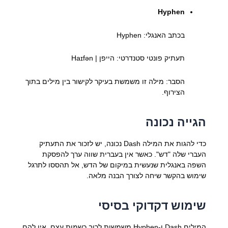
Hyphen
בכתב האנגלי: Hyphen
תעתיק פונטי סטנדרטי: הייפן | Haɪfən
הסבר: מילה זו משמשת בעיקר לקישור בין מילים בתוך
הצירוף.
הגייה נכונה
כדי להגות את המילה Dash נכונה, יש לזכור את התעתיק
העברי שלה "דש". כאשר אין בעברית שווה ערך להפסקת
השפה באנגלית שנעשית במיקום של הדש, אל תהססו לתרגל
שימוש בהקשר שיחה לצורך הבנה מלאה.
שימוש דקדוקי בסיסי
המילים Dash ו-Hyphen משמשות לרוב כשמות עצם. אין להם