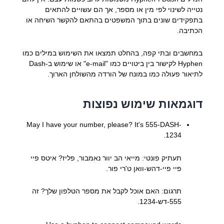
נטייה לשינוי לפי מין או מספר, אך הם עשויים להתאים
בתפקידים שונים בתוך המשפטים בהתאם להקשר השיחה או
הכתיבה.
במחשבים ובתי קפה, בהחלט תמצאו את השימוש במילים כמו
Hyphen לקישור בין ביטויים כמו "e-mail" או שימוש ב-Dash
לתיאור פעולה כמו במונח של הורדה מהשולחן הארוך.
דוגמאות שימוש נפוצות
May I have your number, please? It's 555-DASH-
1234.
תעתיק פונטי: מייאי הב יוור נאמבור, פליז? איטס פיי
פיי פיי-דהש-וואן ט'רי פור.
תרגום: האם אוכל לקבל את מספר הטלפון שלך? זה
555-דש-1234.