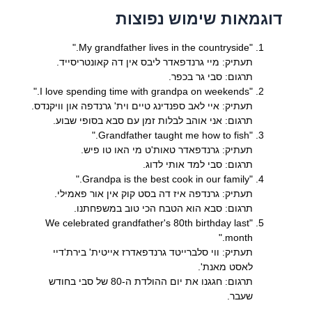
דוגמאות שימוש נפוצות
"My grandfather lives in the countryside."
תעתיק: מיי גרנדפאדר ליבס אין דה קאונטריסייד.
תרגום: סבי גר בכפר.
"I love spending time with grandpa on weekends."
תעתיק: איי לאב ספנדינג טיים וית' גרנדפה און וויקנדס.
תרגום: אני אוהב לבלות זמן עם סבא בסופי שבוע.
"Grandfather taught me how to fish."
תעתיק: גרנדפאדר טאות'ט מי האו טו פיש.
תרגום: סבי למד אותי לדוג.
"Grandpa is the best cook in our family."
תעתיק: גרנדפה איז דה בסט קוק אין אור פאמילי.
תרגום: סבא הוא הטבח הכי טוב במשפחתנו.
"We celebrated grandfather's 80th birthday last
month."
תעתיק: ווי סלברייטד גרנדפאדרז אייטית' בירת'דיי
לאסט מאנת'.
תרגום: חגגנו את יום ההולדת ה-80 של סבי בחודש
שעבר.