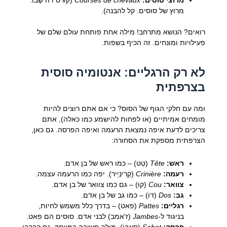
מרוץ של סוסים. קל להבנה).
רואים? הנושא מתרחב! מילה אחת פותחת עולם שלם של
פעילויות ומונחים. זה הכיף בשפות.
לא רק הרגליים: אנטומיה סוסית
בצרפתית
ומה עם חלקי הגוף של הסוס? כי אם אתם רוצים להיות
מומחים אמיתיים (או לפחות להישמע כמו כאלה), אתם
צריכים לדעת איפה נמצאת הרעמה ואיפה הפרסה. גם כאן,
הצרפתית מספקת את הסחורה:
ראש:
Tête
(טֵט) – כמו ראש של בן אדם.
רעמה:
Crinière
(קְרִינְיֵיר). יפה כמו הרעמה עצמה.
צוואר:
Cou
(קוּ) – גם כמו צוואר של בן אדם.
גב:
Dos
(דוֹ) – כמו גב של בן אדם.
רגליים:
Pattes
(פאט) – בדרך כלל משמש לחיות,
בניגוד ל-
Jambes
(ז'אמב) לבני אדם. סוסים הם פאט.