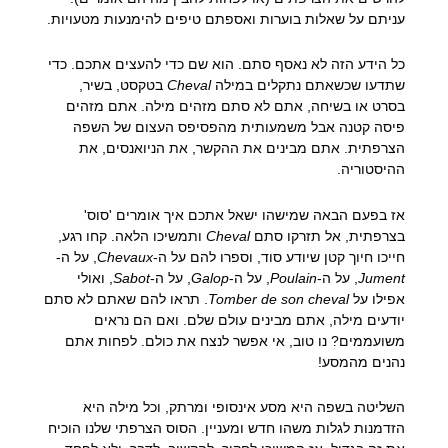
עניתם על שאלות בוערות ואספתם טיפים להימנעות מטעויות.
כל הידע הזה לא נאסף סתם. הוא שם כדי להעצים אתכם. כדי
שתדעו שכשאתם נתקלים במילה
Cheval
בטקסט, בשיר,
בסרט או בשיחה, אתם לא סתם מזהים מילה. אתם מזהים
פיסה קטנה אבל משמעותית מהפסיפס העצום של השפה
הצרפתית. אתם מבינים את ההקשר, את הניואנסים, את
ההיסטוריה.
אז בפעם הבאה שמישהו ישאל אתכם איך אומרים 'סוס'
בצרפתית, אל תזרקו סתם
Cheval
ותמשיכו הלאה. קחו רגע,
חייכו חיוך קטן שיודע סוד, וספרו להם על ה-
Chevaux
, על ה-
Jument
, על ה-
Poulain
, על ה-
Galop
, על ה-
Sabot
, ואולי
אפילו על
Tomber de son cheval
. תראו להם שאתם לא סתם
יודעים מילה, אתם מבינים עולם שלם. ואם הם נראים
משועממים? נו טוב, אי אפשר לנצח את כולם. לפחות אתם
נהנים מהמסע!
השליטה בשפה היא מסע אינסופי ומרתק, וכל מילה היא
הזדמנות לגלות משהו חדש ומעניין. הסוס הצרפתי שלנו הוכיח