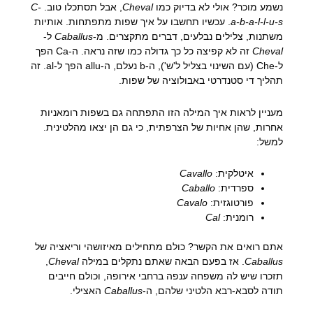
נשמע מוכר? אולי לא בדיוק כמו
Cheval
, אבל תסתכלו טוב.
C-
a-b-a-l-l-u-s
. עכשיו תחשבו על איך שפות מתפתחות. אותיות
משתנות, צלילים נבלעים, דברים מתקצרים. מ-
Caballus
ל-
Cheval
זה לא קפיצה כל כך גדולה כמו שזה נראה. ה-Ca הפך
ל-Che (עם השינוי בצליל ל'ש'), ה-b נעלם, ה-allu הפך ל-al. זה
תהליך די סטנדרטי באבולוציה של שפות.
מעניין לראות איך המילה הזו התפתחה גם בשפות רומאניות
אחרות, שהן אחיות של הצרפתית, כי גם הן יצאו מהלטינית.
למשל:
איטלקית:
Cavallo
ספרדית:
Caballo
פורטוגזית:
Cavalo
רומנית:
Cal
אתם רואים את הקשר? כולם מתחילים מאיזושהי וריאציה של
Caballus
. אז בפעם הבאה שאתם נתקלים במילה
Cheval
,
תזכרו שיש לה משפחה ענפה ברחבי אירופה, וכולם חייבים
תודה לסבא-רבא הלטיני שלהם, ה-
Caballus
האצילי.