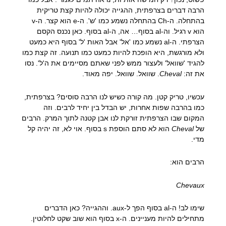
הרבה דברים בצרפתית, ההגייה יכולה להיות קצת טריקית
בהתחלה. ה-Ch בהתחלה נשמע כמו 'ש'. ה-e הוא קצר. ה-v
הוא v רגיל. וה-al בסוף… אה, ה-al בסוף. כאן נכנס הקסם
הצרפתי. ה-al נשמע כמו 'אל' אבל האות 'ל' בסוף היא כמעט
ולא מורגשת, היא הופכת להיות כמעט כמו תנועה. זה קצת כמו
להגיד 'שוואל' ולעצור ממש לפני שאתם מסיימים את ה'ל'. נסו
את זה:
Cheval
. שוואל. שוואל. יפה מאוד.
עכשיו, טריק קטן. מה קורה כשיש לנו הרבה סוסים? בצרפתית,
כמו בהרבה שפות אחרות, יש הבדל בין יחיד לרבים. וזה
המקום שבו הצרפתית זורקת לנו אבן קטנה לתוך המרק. הרבים
של
Cheval
הוא לא סתם הוספת s בסוף. אוי לא, זה יהיה קל
מדי.
הרבים הוא:
Chevaux
שימו לב! ה-al בסוף הפך ל-aux. וההגייה? כאן הדברים
מתחילים להיות מעניינים. ה-x בסוף הוא שוב שקט לחלוטין.