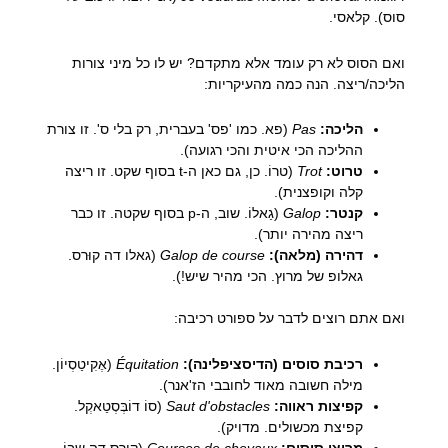
סוס). קלאסי.
ואם הסוס לא רק עומד אלא מתקדם? יש לו כל מיני צורות
הליכה/ריצה. הנה כמה מהעיקריות:
הליכה:
Pas
(פא. כמו 'פס' בעברית, רק בלי ס'. זו צורת
ההליכה הכי איטית והכי רגועה).
טרוט:
Trot
(טרוֹ. כן, גם כאן ה-t בסוף שקט. זו ריצה
קלה וקופצנית).
קנטר:
Galop
(גַאלוֹ. שוב, ה-p בסוף שקטה. זו כבר
ריצה מהירה יותר).
דהירה (מלאה):
Galop de course
(גאלו דה קוּרס.
גאלופ של מרוץ. הכי מהיר שיש!).
ואם אתם רוצים לדבר על ספורט רכיבה:
רכיבת סוסים (הדיסציפלינה):
Équitation
(אֶקִיטַסְיוֹן.
מילה חשובה מאוד לחובבי הז'אנר).
קפיצות ראווה:
Saut d'obstacles
(סוֹ דוֹבְּסְטַאקְל.
קפיצת מכשולים. מדויק).
מרוצי סוסים:
Courses de chevaux
(קוּרס דה שֶבוֹ.