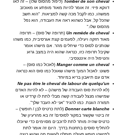
Tomber de son cheval
(ליפול מהסוס שלו) – זה לאו
דווקא פיזי. זה אומר להיות מאוד מופתע או מאוכזב
ממשהו, כמו לקבל מכה קשה למציאות. "הוא חשב
שהכל קל, אבל כשהוא ראה את העבודה, הוא נפל
מהסוס שלו."
Un remède de cheval
(תרופה של סוס) – תרופה
מאוד חזקה ויעילה, לפעמים קצת אגרסיבית, כמו משהו
שנותנים לסוס כדי שיחלים מהר. אם מישהו אומר
שקיבל תרופה כזו, כנראה שהוא היה במצב גרוע
והטיפול היה אינטנסיבי.
Manger comme un cheval
(לאכול כמו סוס) –
פשוט: לאכול המון! מישהו שאוכל כמו סוס הוא כנראה
אדם עם תיאבון בריא במיוחד.
Ne pas être le cheval de labour de quelqu'un
(לא להיות סוס העבודה של מישהו) – לא להיות האדם
שמישהו מנצל לעבודה קשה מבלי לתת לו קרדיט או
תמורה הוגנת. כמו להגיד "אני לא העבד שלך".
Donner carte blanche
(לתת כרטיס לבן / חופשי) –
זה ביטוי שקשור במקור לסוסים! זה בא מהרעיון של
כרטיס שהיה מותר לתת לרוכבים מסוימים כדי שיוכלו
להחליף סוסים בתחנות בדרך. היום זה אומר לתת
למישהו חופש פעולה מוחלט לעשות מה שהוא רוצה.