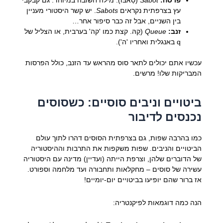
פרסה:
Sabot
(סַאבּוֹ). מילה חשובה במיוחד. גם קבקבי
עץ בצרפתית נקראים
Sabots
. יש קשר היסטורי מעניין
בין השניים, אבל זה כבר סיפור אחר…
זנב:
Queue
(קֵהּ. קצת כמו 'קה' בערבית, או הצליל של
q באנגלית ואחריו 'ה').
עכשיו אתם יכולים לתאר סוס מהראש עד הזנב, כולל הפרסות
המבריקות שלו! מרשים.
ביטויים וניבים סוסיים: כשסוסים
נכנסים לדיבור
כמו בהרבה שפות, גם בצרפתית הסוסים דהרו לתוך עולם
הביטויים והניבים. שפות משקפות את התרבות וההיסטוריה
של הדוברים שלהן, וצרפת הייתה (ועדיין) מדינה עם היסטוריה
עשירה של סוסים – מחקלאות ותחבורה ועד מלחמה וספורט.
אז ברור שהם יופיעו בביטויים יום-יומיים!
הנה כמה דוגמאות לפיקנטריה: