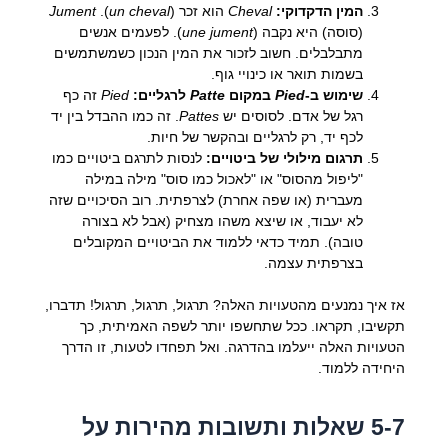
המין הדקדוקי:
Cheval
הוא זכר (
un cheval
).
Jument
(סוסה) היא נקבה (
une jument
). לפעמים אנשים
מתבלבלים. חשוב לזכור את המין הנכון כשמשתמשים
בשמות תואר או כינויי גוף.
שימוש ב-
Pied
במקום
Patte
לרגליים:
Pied
זה כף
רגל של אדם. לסוסים יש
Pattes
. זה כמו ההבדל בין יד
לכף יד, רק לרגליים ובהקשר של חיות.
תרגום מילולי של ביטויים:
לנסות לתרגם ביטויים כמו
"ליפול מהסוס" או "לאכול כמו סוס" מילה במילה
מעברית (או שפה אחרת) לצרפתית. רוב הסיכויים שזה
לא יעבוד, או שיצא משהו מצחיק (אבל לא בצורה
טובה). תמיד כדאי ללמוד את הביטויים המקובלים
בצרפתית עצמה.
אז איך נמנעים מהטעויות האלה? תרגול, תרגול, תרגול! תדברו,
תקשיבו, תקראו. ככל שתחשפו יותר לשפה האמיתית, כך
הטעויות האלה ייעלמו בהדרגה. ואל תפחדו לטעות, זו הדרך
היחידה ללמוד.
5-7 שאלות ותשובות מהירות על