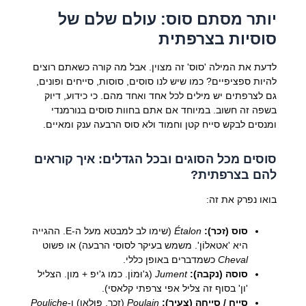
יותר מסתם סוס: עולם שלם של
סוסיות בצרפתית
לדעת את המילה 'סוס' זה מצוין. אבל מה קורה כשאתם רוצים
להיות ספציפיים? כמו שיש לנו סוסים, סוסות, סייחים ופונים,
גם לצרפתים יש מילים לכל אחד ואחד מהם. כי כידוע, דיוק
בשפה זה חשוב. במיוחד אם אתם בחוות סוסים בנורמנדי
ומנסים לבקש סייח קטן וחמוד ולא סוס הרבעה ענק ומאיים.
סוסים מכל הסוגים ובכל הגדלים: איך קוראים
להם בצרפתית?
בואו נפרק את זה:
סוס (זכר):
Étalon
(שימו לב למבטא מעל ה-E. ההגייה
היא 'אטאלוֹן'. משמש בעיקר לסוסי הרבעה) או פשוט
Cheval
כשמדברים באופן כללי.
סוסה (נקבה):
Jument
(ג'וּמוֹן. כמו ג'יפ + מון. הצליל
'ון' בסוף זה צליל אפי צרפתי קלאסי).
סייח / סייחה (צעיר):
Poulain
(זכר, פּוּלַאן) ו-
Pouliche