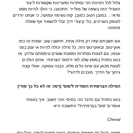
צלול לכל הפינות הכי נסתרות ומעניינות שקשורות ליצור
האצילי הזה בשפה של מולייר. תתכוננו, כי הולך להיות מסע
פראי… במובן הטוב כמובן. קחו נשימה עמוקה, כי אנחנו יורדים
לעומק העניינים, בלי קיצורי דרך ובלי להשאיר אף שאלה
פתוחה.
אם חשבתם שזה רק מילה אחת, תחשבו שוב. שפות זה כמו
אוקיינוס, ובאוקיינוס הזה, כל מילה יכולה להיות אי ענק בפני
עצמו, עם לגונות נסתרות ופסגות שטרם טיפסתם עליהן. אז
בואו נתחיל במסע שלנו לאי ה'סוס' הצרפתי. אתם הולכים
לצאת מכאן עם ארגז כלים מלא, הבנה עמוקה, ואולי קצת
גיחוך על הדרך. מוכנים לדהור?
המילה הצרפתית הסודית ל'סוס' (רמז: זה לא כל כך סודי)
בואו נתחיל עם הדבר הכי בסיסי והכי חשוב. איך באמת
אומרים 'סוס' בצרפתית? התשובה היא:
Cheval
פשוט, נכון? רק חמישה אותיות, נראה תמים לגמרי. אבל כמו