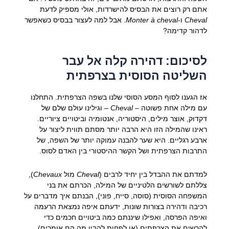
אתם רק רוצים את הבסיס להישרדות, אולי מספיק לדעת
Cheval
ו-
Monter à cheval
. אבל למה לעצור בבסיס כשאפשר
לדהור קדימה?
לסיכום: דהירה קלה אל עבר
השליטה הסוסית בצרפתית
אז הגענו לסוף המסע הסוסי שלנו בשפה הצרפתית. התחלנו
עם מילה אחת פשוטה –
Cheval
– וגילינו עולם שלם של
דקדוק, אוצר מילים, היסטוריה, אנטומיה וביטויים ציוריים.
ראינו שהמילה הזו היא הרבה יותר מסתם תווית ליצור על
ארבע רגליים. היא שער להבנה עמוקה יותר של השפה, של
התרבות הצרפתית ושל הקשר ההיסטורי בין האדם לסוס.
למדתם את ההבדל בין יחיד לרבים (
Cheval
מול
Chevaux
),
צללתם לשורשים הלטיניים של המילה, הכרתם את בני
המשפחה הסוסית (סוסה, סייח, פוני), הבנתם איך מדברים על
רכיבה ודהירה בצורות שונות, ידעתם איפה נמצאת הרעמה
ואיפה הפרסה, ואפילו שיננתם כמה ביטויים חכמים כדי
להרשים את הצרפתים (או לפחות להבין מה הם אומרים).