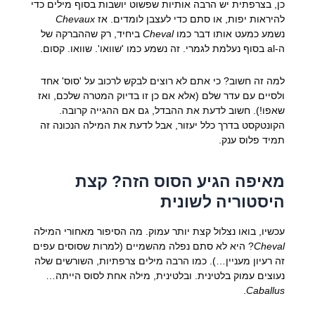
כן, בצרפתית יש הרבה אותיות שפשוט יושבות בסוף מילים כדי
להיראות יפות, או סתם כדי לעצבן לומדים. אז
Chevaux
נשמע כמעט אותו דבר כמו
Cheval
ביחיד, רק שההברקה של
ה-al בסוף נעלמת לגמרי. זה נשמע כמו 'שוואו'. שוואו. קסום.
למה זה חשוב? כי אתם לא רוצים לבקש לרכוב על 'סוס' אחד
ולסיים עם עדר שלם (אלא אם כן זו בדיוק המטרה שלכם, ואז
שאפו!). חשוב לדעת את ההבדל, גם אם ההגייה קרובה.
הקונטקסט בדרך כלל יעזור, אבל לדעת את המילה הנכונה זה
תמיד פלוס ענק.
מאיפה הגיע הסוס הזה? קצת
היסטוריה לשונית
עכשיו, בואו נצלול קצת יותר עמוק. מה הסיפור מאחורי המילה
Cheval
? היא לא סתם נפלה מהשמיים (למרות שסוסים עפים
זה רעיון מעניין…). כמו הרבה מילים צרפתיות, השורשים שלה
נעוצים עמוק בלטינית. ובלטינית, מילה אחת לסוס הייתה…
.
Caballus