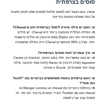
סוסים בצרפתית
עכשיו, בואו נעצור רגע לנשום (ולתת לסוסים שלנו לנוח) ולענות
על כמה שאלות נפוצות בזריזות.
ש: האם יש מילה אחרת ל'סוס' בצרפתית חוץ מ-
Cheval
?
ת:
המילה הכללית והנפוצה ביותר היא
Cheval
. יש מילים
ספציפיות יותר כמו
Étalon
(סוס הרבעה) או מילים מיושנות
יותר, אבל ב-99% מהמקרים
Cheval
היא המילה שתצטרכו.
ש: איך אומרים 'חוות סוסים' בצרפתית?
ת:
יש כמה אפשרויות, תלוי בסוג החווה. הנפוצות הן
Centre
équestre
(מרכז רכיבה) או
Haras
(חוות סוסי הרבעה, מילה
קצת יותר ספציפית).
Écurie
זו אורווה.
ש: האם צרפתים באמת משתמשים בביטויים כמו "לאכול
כמו סוס"?
ת:
בהחלט! ביטויים כמו
Manger comme un cheval
או
Tomber de son cheval
הם די נפוצים בדיבור יום-יומי. זה
מוסיף צבע ועניין לשפה.