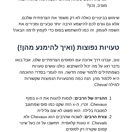
מגניב, נכון?
שימוש בביטויים כאלה לא רק משפר את הצרפתית שלכם,
אלא גם גורם לכם להישמע הרבה יותר טבעיים ומכירים את
השפה לעומק. זה כמו להשתמש בסוס כדי לקפוץ לרמה הבאה!
טעויות נפוצות (ואיך להימנע מהן!)
טוב, עברנו דרך ארוכה עם הסוסים הצרפתיים שלנו, אבל בואו
נדבר רגע על מה יכול להשתבש. כולנו עושים טעויות
כשמתחילים ללמוד שפה חדשה, וזה לגמרי בסדר! החוכמה
היא ללמוד מהן. הנה כמה מהטעויות הנפוצות שקשורות
למילה
Cheval
:
ההגייה של הרבים:
לנסות להגות את ה-x בסוף
Chevaux
. זכרו, ה-x הזה שקט כמו סוס שמתגנב
למטבח בלילה. הוא פשוט לא שם צלילית.
צורת הרבים:
לשכוח שהרבים הוא
Chevaux
ולא
Chevals
. זו טעות קלאסית. תחשבו על זה כעל שינוי
קסום שקורה רק לסוסים.