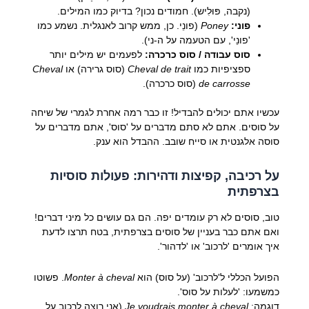
(נקבה, פּוּלִיש). חמודים נכון? בדיוק כמו המילים.
פוני:
Poney
(פונֵי. כן, ממש קרוב לאנגלית. נשמע כמו
'פונֵי', עם הטעמה על ה-ני).
סוס עבודה / סוס כרכרה:
לפעמים יש מילים יותר
ספציפיות כמו
Cheval de trait
(סוס גרירה) או
Cheval
de carrosse
(סוס כרכרה).
עכשיו אתם יכולים להבדיל! זו כבר רמה אחרת לגמרי של שיחה
על סוסים. אתם לא סתם מדברים על 'סוס', אתם מדברים על
סוסה אלגנטית או סייח שובב. ההבדל הוא ענק.
על רכיבה, קפיצות ודהירות: פעולות סוסיות
בצרפתית
טוב, סוסים לא רק עומדים יפה. הם גם עושים כל מיני דברים!
ואם אתם כבר בעניין של סוסים בצרפתית, בטח תרצו לדעת
איך אומרים 'לרכוב' או 'לדהור'.
הפועל הכללי ל'לרכוב' (על סוס) הוא
Monter à cheval
. פשוטו
כמשמעו: 'לעלות על סוס'.
דוגמה:
Je voudrais monter à cheval
(אני רוצה לרכוב על