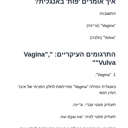
איך אומרים 'פות' באנגלית?
התשובות:
"Vagina" (וג'יינה)
"Vulva" (וולבה)
התרגומים העיקריים: "Vagina",
"Vulva"
1. "Vagina":
באנגלית המילה "Vagina" מתייחסת לחלק הפנימי של איבר
המין הנשי.
תעתיק פונטי עברי: וג'יינה.
תעתיק פונטי לטיני: /vəˈdʒaɪ.nə/.