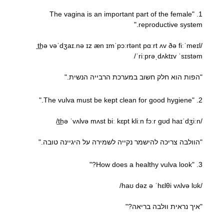
1. "The vagina is an important part of the female
reproductive system."
/t͟hə vəˈdʒaɪ.nə ɪz æn ɪmˈpɔːrtənt pɑːrt ʌv ðə fiːˈmeɪl
ˈriːprəˌdʌktɪv ˈsɪstəm/
"הפות הוא חלק חשוב במערכת הרבייה הנשית."
2. "The vulva must be kept clean for good hygiene."
/t͟hə ˈvʌlvə mʌst biː kɛpt kliːn fɔːr gʊd haɪˈdʒiːn/
"הוולבה צריכה להישמר נקייה לשמירה על היגיינה טובה."
3. "How does a healthy vulva look?"
/haʊ dəz ə ˈhɛlθi vʌlvə lʊk/
"איך נראית וולבה בריאה?"