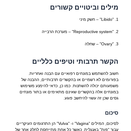
מילים וביטויים קשורים
1. "Libido" – חשק מיני
2. "Reproductive system" – מערכת הרבייה
3. "Ovary" – שחלה
הקשר תרבותי וטיפים כלליים
חשוב להשתמש במונחים רפואיים עם הבנה ואחריות.
בפורומים לא רשמיים או בהקשרים תרבותיים, ההבנה של
משמעותם יכולה להשתנות. כמו כן, כדאי להימנע משימוש
במונחים אלה בהקשרים שאינם מתאימים או בתור מונחים
גסים שכן זה עשוי להיחשב פוגע.
סיכום
לסיכום, המילים "Vagina" ו- "Vulva" הן התרגומים העיקריים
עבור "פות" באנגלית, כאשר כל אחת מתייחסת לחלק אחר של