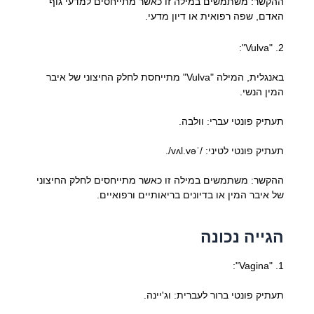
ההקשר: משתמשים במילה זו כאשר מתייחסים למדעי גוף
האדם, שפה רפואית או דיון מדעי.
2. "Vulva":
באנגלית, המילה "Vulva" מתייחסת לחלק החיצוני של איבר
המין הנשי.
תעתיק פונטי עברי: וולבה.
תעתיק פונטי לטיני: /ˈvʌl.və/.
ההקשר: משתמשים במילה זו כאשר מתייחסים לחלק החיצוני
של איבר המין או בדיונים בריאותיים ורפואיים.
הגייה נכונה
1. "Vagina":
תעתיק פונטי ברור לעברית: וג'יינה.