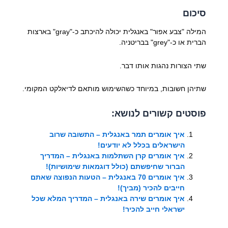
סיכום
המילה "צבע אפור" באנגלית יכולה להיכתב כ-"gray" בארצות
הברית או כ-"grey" בבריטניה.
שתי הצורות נהגות אותו דבר.
שתיהן חשובות, במיוחד כשהשימוש מותאם לדיאלקט המקומי.
פוסטים קשורים לנושא:
איך אומרים תמר באנגלית – התשובה שרוב
הישראלים בכלל לא יודעים!
איך אומרים קרן השתלמות באנגלית – המדריך
הברור שחיפשתם (כולל דוגמאות שימושיות)!
איך אומרים 70 באנגלית – הטעות הנפוצה שאתם
חייבים להכיר (מביך)!
איך אומרים שירה באנגלית – המדריך המלא שכל
ישראלי חייב להכיר!