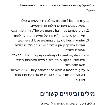
Here are some common sentences using "gray" or
"grey":
Gray clouds filled the sky. / גריי קלאודס פילד דה
סקיי. / עננים אפורים מילאו את השמיים.
The old man's hair has turned grey. / דה אולד מנס
פייר האז טרנד גריי. / שערו של האיש הזקן הפך לאפור.
I love wearing gray clothes in winter. / איי לאב
ווארינג גריי קלוץ אין ווינטר. / אני אוהב ללבוש בגדים
אפורים בחורף.
Her grey eyes always looked mysterious. / הר גריי
אייז אולוויז לוקט מיסטוריוז. / עיניה האפורות תמיד
נראו מסתוריות.
They painted the walls a modern gray. / דה פאינטד
דה וולז אה מודרן גריי. / הם צבעו את הקירות באפור
מודרני.
מילים וביטויים קשורים
מילים נוספות שיכולות להיות רלוונטיות: