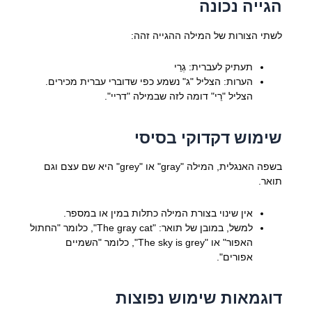
הגייה נכונה
לשתי הצורות של המילה ההגייה זהה:
תעתיק לעברית: גְרֵי
הערות: הצליל "ג" נשמע כפי שדוברי עברית מכירים.
הצליל "רֵי" דומה לזה שבמילה "דריי".
שימוש דקדוקי בסיסי
בשפה האנגלית, המילה "gray" או "grey" היא שם עצם וגם
תואר.
אין שינוי בצורת המילה כתלות במין או במספר.
למשל, במובן של תואר: "The gray cat", כלומר "החתול
האפור" או "The sky is grey", כלומר "השמיים
אפורים".
דוגמאות שימוש נפוצות