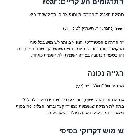
התרגומים העיקריים: Year
המילה האנגלית המרכזית והנפוצה ביותר ל"שנה" היא:
Year
(נהגה: יִיר, תעתיק לטיני: yir)
זה התרגום הסטנדרטי והנפוץ ביותר לשימוש בכל סוגי
ההקשרים והדיבור היומיומי. הוא משמש הן בשפה המדוברת
והן בשפה הכתובה בצורה רשמית ולא רשמית כאחד.
הגייה נכונה
ההגייה של "Year": יִיר (yir)
גם אם זה נראה פשוט, דוברי עברית צריכים לשים לב ל-Y
בתחילת המילה שנשמעת כמו "יִ" קצר וברור. הצליל "R" בסוף
מעט רך ומתגלגל, בשונה מה"ר" הישראלית.
שימוש דקדוקי בסיסי