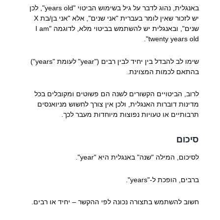
באנגלית, נהוג לדבר על גיל בשימוש הביטוי "years old", לכן
יש לזכור שאין לומר בעברית "אני שנים", אלא "אני בן/בת X
שנים", ובאנגלית יש להשתמש בביטוי מלא, לדוגמה "I am
twenty years old".
שימו לב להבדל בין יחיד לבין רבים ("year" לעומת "years")
בהתאם לכמות המצוינת.
לרוב, הביטויים הקשורים לשנה הם פשוטים ומקובלים בכל
מדינות דוברות האנגלית, ולכן אין צורך לחשוש מניואנסים
תרבותיים או טעויות נפוצות מיוחדות מעבר לכך.
סיכום
לסיכום, המילה "שנה" באנגלית היא "year".
ברבים, הופכת ל-"years".
חשוב להשתמש בתצורה נכונה לפי ההקשר – יחיד או רבים.