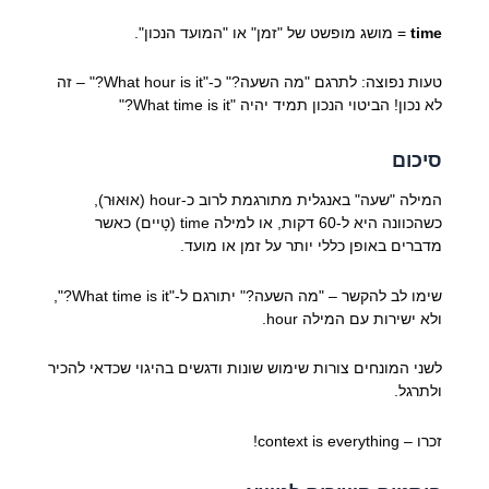
time
= מושג מופשט של "זמן" או "המועד הנכון".
טעות נפוצה: לתרגם "מה השעה?" כ-"What hour is it?" – זה
לא נכון! הביטוי הנכון תמיד יהיה "What time is it?"
סיכום
המילה "שעה" באנגלית מתורגמת לרוב כ-hour (אוּאוּר),
כשהכוונה היא ל-60 דקות, או למילה time (טָיים) כאשר
מדברים באופן כללי יותר על זמן או מועד.
שימו לב להקשר – "מה השעה?" יתורגם ל-"What time is it?",
ולא ישירות עם המילה hour.
לשני המונחים צורות שימוש שונות ודגשים בהיגוי שכדאי להכיר
ולתרגל.
זכרו – context is everything!