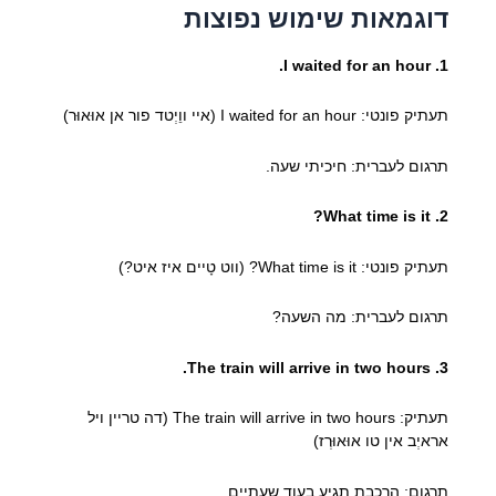
דוגמאות שימוש נפוצות
1. I waited for an hour.
תעתיק פונטי: I waited for an hour (איי ווֵיְטד פור אן אוּאוּר)
תרגום לעברית: חיכיתי שעה.
2. What time is it?
תעתיק פונטי: What time is it? (ווט טָיים איז איט?)
תרגום לעברית: מה השעה?
3. The train will arrive in two hours.
תעתיק: The train will arrive in two hours (דה טריין ויל
אראיְב אין טו אוּאוּרְז)
תרגום: הרכבת תגיע בעוד שעתיים.