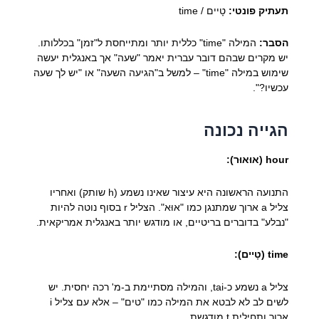
תעתיק פונטי:
טָיים / time
הסבר:
המילה "time" כללית יותר ומתייחסת ל"זמן" בכללותו.
יש מקרים שבהם דובר עברית יאמר "שעה" אך באנגלית יעשה
שימוש במילה "time" – למשל ב"הגיעה השעה" או "יש לך שעה
עכשיו?".
הגייה נכונה
hour (אוּאוּר):
התנועה הראשונה היא עיצור שאינו נשמע (h שותק) ואחריו
צליל a ארוך שמתנגן כמו "אוּא". הצליל r בסוף נוטה להיות
"נבלע" בדוברים בריטיים, או מודגש יותר באנגלית אמריקאית.
time (טָיים):
צליל a נשמע כ-tai, והמילה מסתיימת ב-מ' רכה יחסית. יש
לשים לב לא לבטא את המילה כמו "טים" – אלא עם צליל i
ארוך ותחילית t מודגשת.