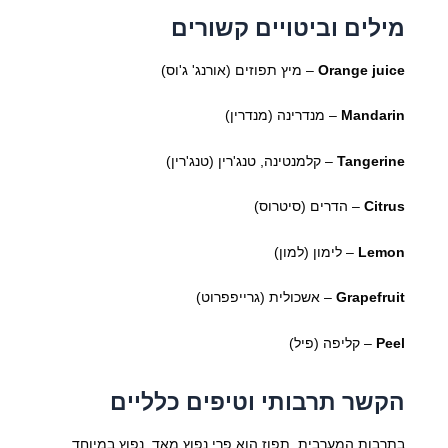
מילים וביטויים קשורים
Orange juice
– מיץ תפוזים (אורנג' ג'וס)
Mandarin
– מנדרינה (מנדרין)
Tangerine
– קלמנטינה, טנג'רין (טנג'רין)
Citrus
– הדרים (סיטרוס)
Lemon
– לימון (למון)
Grapefruit
– אשכולית (גרייפפרוט)
Peel
– קליפה (פיל)
הקשר תרבותי וטיפים כלליים
בתרבות המערבית, תפוז הוא פרי נפוץ מאד, נפוץ במיוחד