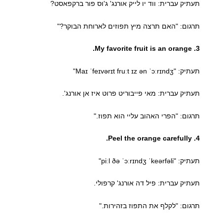
תעתיק עברית: ווד יו לייק אורנג' ג'וס פור ברקפאסט?
תרגום: "האם תרצה מיץ תפוזים לארוחת הבוקר?"
3. My favorite fruit is an orange.
תעתיק: "Maɪ ˈfeɪvərɪt fruːt ɪz ən ˈɔːrɪndʒ"
תעתיק עברית: מאי פייבוריט פרוט איז אן אורנג'.
תרגום: "הפרי האהוב עליי הוא תפוז."
4. Peel the orange carefully.
תעתיק: "piːl ðə ˈɔːrɪndʒ ˈkeərfəli"
תעתיק עברית: פיל דה אורנג' קרפולי.
תרגום: "לקלף את התפוז בזהירות."