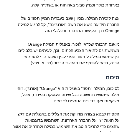
בארוחת בוקר וכמיץ טבעי בארוחות או בשתייה קלה.
עצה לזכירת המילה: מכיוון שגם בעברית המיץ תפוזים של
החברה הידועה נושא את השם "אורנג'ינה", קל להגיע למילה
Orange דרך הקישור התרבותי והכלכלי הזה.
ניואנס תרבותי שכדאי לזכור: באנגלית המילה Orange
משמשת גם לתיאור הצבע הכתום, וכך, לעיתים יש בלבולים
בין שימוש במילה לתיאור הפרי לבין הצבע. כדי להפיג אי
הבנה, כדאי להוסיף את ההקשר הברור (פרי או צבע).
סיכום
לסיכום, המילה "תפוז" באנגלית היא "Orange" (אורנג'). זוהי
מילה שימושית וחשובה בכל שיחה העוסקת בפירות, אוכל,
משקאות ואף בדיונים הנוגעים לצבעים.
הקפידו לבטא בצורה מדויקת את הצלילים באנגלית עם דגש
על האות "r" ועל ההברה האחרונה. השתמשו בדוגמאות
שהצגנו כדי לתרגל היטב את השימוש במילה ולהרחיב את אוצר