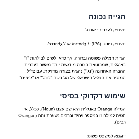
הגייה נכונה
תעתיק לעברית: אורנג'
תעתיק פונטי (IPA): /ˈɒrɪndʒ/ או /ˈɔːrɪndʒ/
הגיית המילה פשוטה וברורה, אך כדאי לשים לב לאות "r"
באנגלית, שמבוטאת בצורה מודגשת יותר מאשר בעברית.
ההברה האחרונה ("נג'") נהגית בצורה מדויקת, עם צליל
המזכיר את הצליל הישראלי של הג' בשם "ג'ורג'" או "ג'יפים".
שימוש דקדוקי בסיסי
המילה Orange באנגלית היא שם עצם (Noun). ככלל, אין
הטיה למילה זו במספר ויחיד וברבים נשארת זהה (Oranges –
רבים).
דוגמא למשפט פשוט: