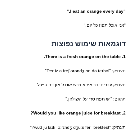
"I eat an orange every day."
"אני אוכל תפוז כל יום."
דוגמאות שימוש נפוצות
1. There is a fresh orange on the table.
תעתיק: "Der iz ə freʃ orəndʒ on də teɪbəl"
תעתיק עברית: דר איז א פרש אורנג' און דה טייבל.
תרגום: "יש תפוז טרי על השולחן."
2. Would you like orange juice for breakfast?
תעתיק: "wʊd ju laɪk ˈɔːrɪndʒ dʒuːs fər ˈbrekfəst?"