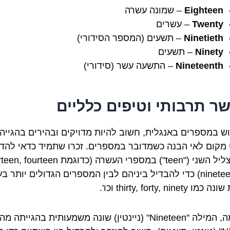
Eighteen
– שמונה עשרה
Twenty
– עשרים
Ninetieth
– תשעים (המספר הסידורי)
Ninety
– תשעים
Nineteenth
– התשעה עשר (סידורי)
ר תרבותי וטיפים כלליים
ש במספרים באנגלית, חשוב להיות מדויקים ובהירים בהגייה. 
מקום לאי הבנה כשמדובר במספרים. זכרו שתמיד כדאי להדג
את הצליל השני ("teen") במספרי העשרה (כדוגמת fourteen
וגם nineteen) כדי להבדיל ביניהם לבין המספרים הגדולים יותר ב
 thirty, forty, ninety וכו'.
לדוגמה, המילה "Nineteen" (ניינטין) שונה משמעותית בהגייתה