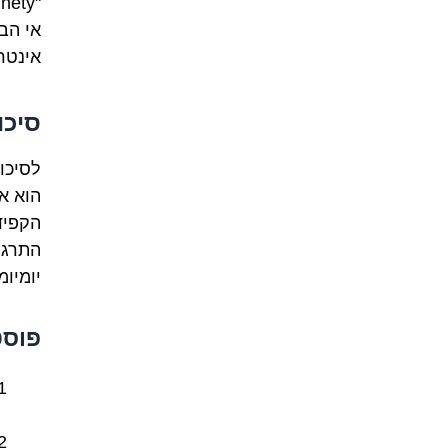
אי הב
אינטר
סיכו
הוא א
התרגל
יומיומ
פוסט