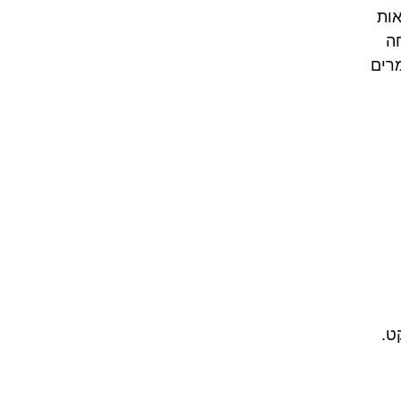
אות
חה
מרים
ט.