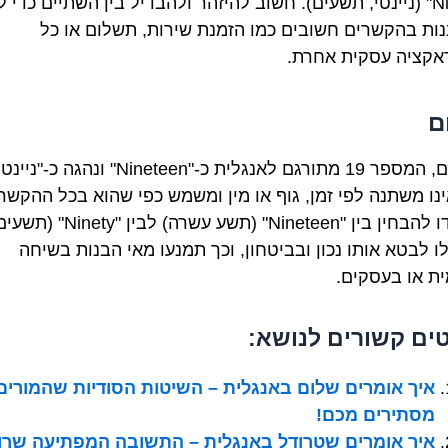
"Ninety" (ניינטי, תשעים). חשוב להיזהר ולהבדיל בין השתיים כדי 
נות בהקשרים חשובים כמו הזמנת שירות, תשלום או כל
אקציה עסקית אחרת.
ם
לסיכום, המספר 19 מתורגם לאנגלית כ-"Nineteen" ונהגה כ-"
ינו משתנה לפי זמן, גוף או מין ומשמש כפי שהוא בכל ההקשר
הקפידו להבחין בין "Nineteen" (תשע עשרה) לבין "nety
ו לבטא אותו נכון ובביטחון, וכך תמנעו מאי הבנות בשיחה
ית או בעסקים.
ים קשורים לנושא:
איך אומרים שלום באנגלית – השיטות הסודיות שהמורים
מסתירים מכם!
איך אומרים שטרודל באנגלית – התשובה המפתיעה שרו