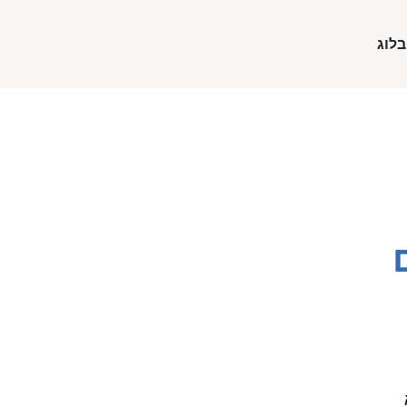
בלוג
א