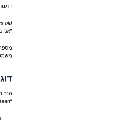
דוגמה
s old.
"אני 
מספרי
משמשי
דוג
הנה כ
"Nineteen" בהקשרים שונים: