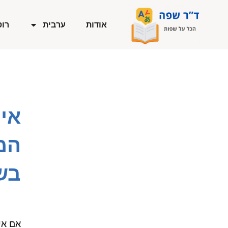
ילוג
תוכן
אודות
ערבית
רוס
המ
בשנ