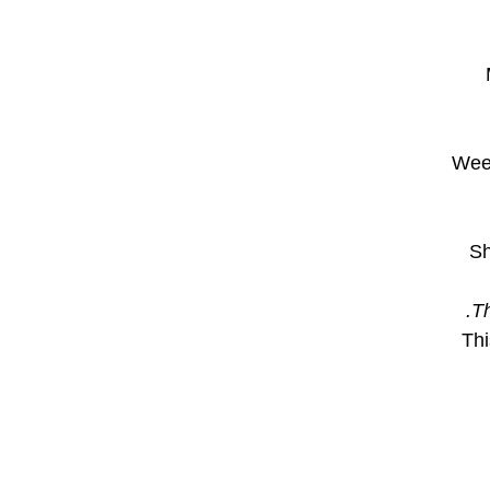
My 
פגישה." (נהגה: Wee need
ודות במשחק של היום." (נהגה: She
Th
 לצופים מגיל תשע עשרה ומעלה." (נהגה: This