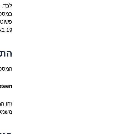
לבד. 
במספר
פשוטה
19 באנגלית? פשוט מאוד.
התרג
המספר 19 מתורגם לאנגלית 
eteen
משמש 