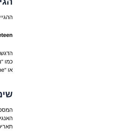
הגי
ההגייה ה
eteen
או "fine"), ולהגות בצורה מהודקת וברורה את הצליל "טין" בסוף.
שימ
האנגל
תאריכ