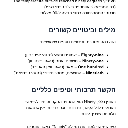
תעתיק: The temperature outside reached ninety degrees
(דה טמפראצ'ר אווטסייד ריצ'ד ניינטי דגריז).
תרגום: הטמפרטורה בחוץ הגיעה ל-90 מעלות.
מילים וביטויים קשורים
הנה כמה מספרים וביטויים נוספים שימושיים:
Eighty-nine
– שמונים ותשע (נהגה: אייטי ניין)
Ninety-one
– תשעים ואחת (נהגה: ניינטי וון)
One hundred
– מאה (נהגה: וואן האנדרד)
Ninetieth
– התשעים, מספר סידורי (נהגה: ניינטיאת')
הקשר תרבותי וטיפים כלליים
באופן כללי, Ninety הוא המספר התקני והיחיד לשימוש
באנגלית לכל הקשר, גם בכתב וגם בדיבור. אין גרסאות
חלופיות שצריך לזכור.
טיפ שימושי לזכור את המילה "Ninety": כאשר אומרים