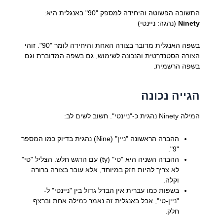
התשובה הפשוטה והיחידה למספק "90" באנגלית היא:
Ninety
(נהגה: ניינטי)
בשפה האנגלית מדובר בצורה האחת והיחידה לומר "90". זוהי
הצורה הסטנדרטית והנכונה לשימוש, גם בשפה המדוברת וגם
בשפה הרשמית.
הגייה נכונה
המילה Ninety נהגית כ-"ניינטי". חשוב לשים לב:
ההברה הראשונה "ניין" (Nine) נהגית בדיוק כמו המספר
"9".
ההברה השניה היא "טי" (ty) עם הדגש חלש. הצליל "טי"
לא צריך להיות חזק במיוחד, אלא עובר בצורה ברורה
וקלה.
בשפות כמו עברית אין הבדל גדול בין "ניינטי" ל-
"ניין-טי", אבל באנגלית זה נאמר כמילה אחת וברצף
חלק.