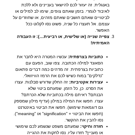
באנגלית. זה יעזור לכם להישאר בעניינים ולא ללכת
לאיבוד לגמרי. בזמן שאתם צופים, שימו לב למילים או
לביטויים שאתם חושבים שאתם מזהים, או שחוזרים על
עצמם. אל תעצרו כל שניה, פשוט נסו לקלוט ככל
האפשר.
צפייה שנייה (או שלישית, או רביעית…): זו העבודה
האמיתית!
כתוביות בצרפתית:
עכשיו המטרה היא לחבר את
הסאונד למילה הכתובה. צפו שוב, הפעם עם
כתוביות בצרפתית. זה מדהים כמה דברים פתאום
"נדלקים" במוח כשיש לכם את הרמז הוויזואלי.
עצירות אקטיביות:
זה החלק שדורש סבלנות. עצרו
את הסרט. כן, כל הזמן. שמעתם ביטוי שלא
הבנתם? ראיתם מילה בכתוביות שלא הכרתם?
עצרו. חפשו את המילה במילון (עדיף מילון שמספק
גם דוגמאות שימוש). חפשו את הביטוי באינטרנט
(חפשו את הביטוי + "signification" או "meaning").
נסו להבין את ההקשר.
חזרה וחיקוי:
שמעתם משפט שנשמע לכם שימושי
או מעניין? חזרו עליו. נסו לחקות את ההגייה