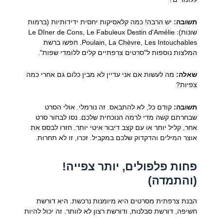
תשובה:
יש הרבה! כמה קלאסיקות יחסית ידידותיות (ברמות
שונות): Le Dîner de Cons, Le Fabuleux Destin d'Amélie
Poulain, La Chèvre, Les Intouchables. חפשו ברשת
המלצות נוספות ל"סרטים צרפתיים קלים ללומדי שפות".
שאלה:
מה לעשות אם אני עדיין לא מבין כלום גם אחרי כמה
צפיות?
תשובה:
קודם כל, לא להתבאס. זה נורמלי. אולי הסרט
שבחרתם קשה מדי לרמה הנוכחית שלכם. נסו לבחור סרט
אחר, קליל יותר או עם קצב דיבור איטי יותר. חזרו לבסס את
אוצר המילים והדקדוק שלכם במקביל. זכרו, זו לא תחרות.
פחות פלפולים, יותר צפייה!
(והתמדה)
הבנת צרפתית מסרטים היא מיומנות נרכשת. היא דורשת
חשיפה, דורשת סבלנות, ודורשת רצון לא לוותר. זה יכול להיות