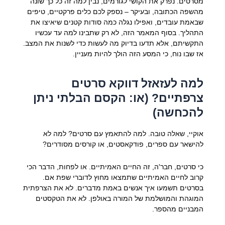
מסרטים. נפרק את הקושי לגורמים, נבין למה זה כל כך שונה
מהשפה הכתובה, ובעיקר – נספק לכם כלים פרקטיים, טיפים
שבאמת עובדים, ואפילו נגלה כמה סודות קטנים שיאיצו את
התהליך. בסוף המאמר הזה, לא רק שתבינו למה עד עכשיו
התקשיתם, אלא תדעו בדיוק מה לעשות כדי לשנות את המצב.
אז שבו נוח, כי המסע הזה הולך להיות מעניין.
למה לעזאזל דווקא סרטים
צרפתיים? (או: הקסם הבלתי ניתן
להכחשה)
אוקיי, שאלה טובה. למה להתאמץ עם סרטים? למה לא
להישאר עם ספרים, פודקאסטים, או קורסים מסודרים?
כי סרטים, חבר'ה, זה החיים האמיתיים. או לפחות, הדבר הכי
קרוב לחיים האמיתיים שתמצאו מחוץ לדוברי שפת אם.
בסרטים תשמעו איך אנשים באמת מדברים. לא את הצרפתית
המוגהת והמושלמת של המורה באולפן. לא את הטקסטים
המבניים מהספר.