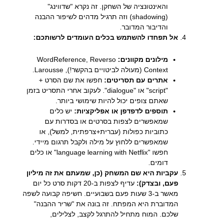
והאינטונציה של השחקן. זה נקרא "שדווינג"
(shadowing) וזה תרגיל מדהים לשיפור ההבנה
והדיבור המדובר.
אל תפחדו להשתמש בכלים העומדים לרשותכם:
מילונים מקוונים:
WordReference, Reverso
Context (מעולה לביטויים בהקשר!), Larousse.
אתרים עם תסריטים:
חפשו את שם הסרט +
"script" או "dialogue". לעקוב אחרי התסריט בזמן
שאתם צופים יכול להיות שימושי ביותר.
תוספים לדפדפן או אפליקציות:
יש כלים
שמאפשרים לצפות בסרטים או בסדרות עם
כתוביות כפולות (עברית+צרפתית, למשל), או
שמאפשרים ללחוץ על מילה ולקבל תרגום מיידי.
חפשו "language learning with Netflix" או כלים
דומים.
עקביות היא שם המשחק (כן, שמעתם את זה מיליון
פעם, ובצדק):
עדיף לצפות ב-20 דקות סרט כל יום
מאשר ב-3 שעות פעם בשבועיים. חשיפה קבועה לשפה
המדוברת היא המפתח. זה בונה את "שריר ההבנה"
שלכם. המוח מתחיל להתרגל לקצב, לצלילים,