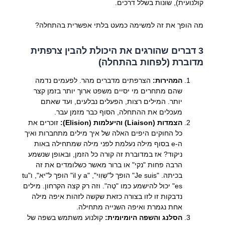
קולנועית), שונות בשלל דרכים.
מה הופך את זה למשימה כמעט בלתי אפשרית בהתחלה?
3 דברים שהורגים את היכולת להבין צרפתית
מדוברת (לפחות בהתחלה)
המהירות:
הצרפתים מדברים מהר. לפעמים נדמה
שהם מתחרים מי יסיים משפט ארוך יותר בזמן קצר
יותר. המילים רצות, הפעלים נבלעים, ועד שאתם
מעכלים את ההתחלה, הסוף כבר מזמן עבר.
הצמדות (Liaison) והיעלמות (Elision):
זוכרים את
כל החוקים היפים האלה של איך מילים מתחברות ואיך
ה-e בסוף מילה נעלמת לפני מילה שמתחילה באות
ניקוד? אז במדוברת זה קורה כל הזמן, ובאופן שנשמע
הרבה פחות "נקי" או ברור מאשר כשלומדים את זה
בכיתה. "Je suis" הופך ל"שְוִוי", "il y a" הופך ל"יא", ו"tu
es" יכול להישמע כמו "טֶה". וזה רק קצה הקרחון. מילים
נדבקות זו לזו בצורה כזאת שקשה לזהות איפה מילה
אחת נגמרת ואיפה השנייה מתחילה.
הסלנג והשפה היומיומית:
קולנוע משתמש בשפה של