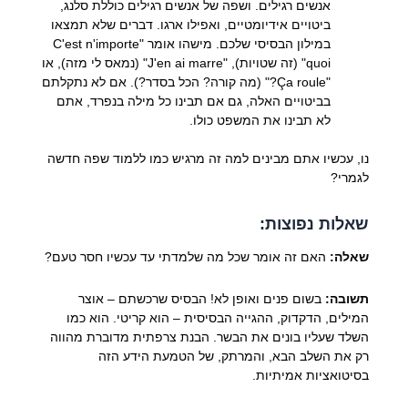
אנשים רגילים. ושפה של אנשים רגילים כוללת סלנג,
ביטויים אידיומטיים, ואפילו ארגו. דברים שלא תמצאו
במילון הבסיסי שלכם. מישהו אומר "C'est n'importe
quoi" (זה שטויות), "J'en ai marre" (נמאס לי מזה), או
"Ça roule?" (מה קורה? הכל בסדר?). אם לא נתקלתם
בביטויים האלה, גם אם תבינו כל מילה בנפרד, אתם
לא תבינו את המשפט כולו.
נו, עכשיו אתם מבינים למה זה מרגיש כמו ללמוד שפה חדשה
לגמרי?
שאלות נפוצות:
שאלה:
האם זה אומר שכל מה שלמדתי עד עכשיו חסר טעם?
תשובה:
בשום פנים ואופן לא! הבסיס שרכשתם – אוצר
המילים, הדקדוק, ההגייה הבסיסית – הוא קריטי. הוא כמו
השלד שעליו בונים את הבשר. הבנת צרפתית מדוברת מהווה
רק את השלב הבא, והמרתק, של הטמעת הידע הזה
בסיטואציות אמיתיות.