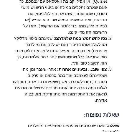
Quizlet), או אפילו קבוצת וואטסאפ עם עצמכם. כל
פעם שאתם נתקלים במילה או ביטוי חדש ושימושי
בסרט, רשמו אותו. רשמו את המילה/ביטוי, את
התרגום, ואת המשפט המלא שבו הוא הופיע (או
לפחות חלק ממנו כדי לזכור את ההקשר). חזרו על
הרשימה הזו מדי פעם.
נסו להשתמש במה שלמדתם:
שמעתם ביטוי מדליק?
נסו לשלב אותו בדיבור (אם יש לכם עם מי לדבר
צרפתית) או בכתיבה. אפילו סתם לומר אותו לעצמכם
מול המראה. ככל שתשתמשו יותר במה שלמדתם, כך
הוא יתקבע טוב יותר.
צפו שוב… ובעיניים אחרות:
אחרי שעבר זמן מה
ושפרגנתם לעצמכם עוד כמה סרטים או פרקים
בסדרות, חזרו לסרט הראשון שצפיתם בו. אתם תופתעו
לגלות כמה הרבה יותר אתם מבינים עכשיו! זה מדהים
לראות את ההתקדמות וזה נותן זריקת מוטיבציה
אדירה.
שאלות נפוצות:
שאלה:
האם יש סרטים צרפתיים ספציפיים מומלצים
ללומדים?