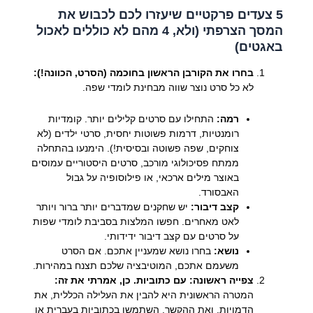
5 צעדים פרקטיים שיעזרו לכם לכבוש את
המסך הצרפתי (ולא, 4 מהם לא כוללים לאכול
באגטים)
בחרו את הקורבן הראשון בחוכמה (הסרט, הכוונה!):
לא כל סרט נוצר שווה מבחינת לומדי שפה.
רמה:
התחילו עם סרטים קלילים יותר. קומדיות
רומנטיות, דרמות פשוטות יחסית, סרטי ילדים (לא
צוחקים, שפה פשוטה ובסיסית!). הימנעו בהתחלה
ממתח פסיכולוגי מורכב, סרטים היסטוריים עמוסים
באוצר מילים ארכאי, או פילוסופיה על גבול
האבסורד.
קצב דיבור:
יש שחקנים שמדברים יותר ברור ויותר
לאט מאחרים. חפשו המלצות בסביבת לומדי שפות
על סרטים עם קצב דיבור ידידותי.
נושא:
בחרו נושא שמעניין אתכם. אם הסרט
משעמם אתכם, המוטיבציה שלכם תצנח במהירות.
צפייה ראשונה: עם כתוביות. כן, אמרתי את זה:
המטרה הראשונית היא להבין את העלילה הכללית, את
הדמויות, ואת ההקשר. השתמשו בכתוביות בעברית או