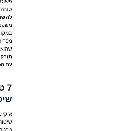
פשוט 
טובה,
להשת
משפט 
במקום
מכריח
שהוא 
תזרקו
עם הפ
7 
שיכ
אוקיי
שיטות
טכנול