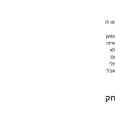
סיפו לו
(pré
ם איזה
לא
אם
לי
אבל
חק