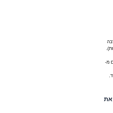
בה
את הפועל prendre (לקחת).
זרים מ-
.
 את