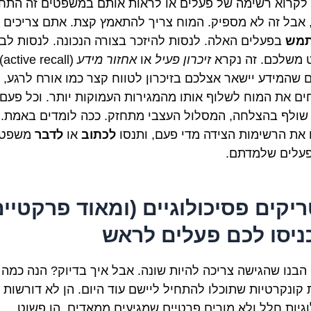
לקרוא רשימה של פעלים או לראות אותם במשפטים זה התח
 אבל זה לא מספיק. המוח צריך להתאמץ קצת. אתם צריכים
מש
בפעלים האלה. לנסות להיזכר בצורה הנכונה. לנסות לבנ
משלכם. זה נקרא
זיכרון פעיל
או
אחזור מידע
ecall).
 שהמידע יישאר אצלכם בזיכרון לטווח קצר כמו אורח לרגע,
ים את המוח לשלוף אותו מהמגירות העמוקות יותר. וכל פעם
שולף בהצלחה, המסלול העצבי מתחזק. ככה לומדים באמת. 
 את הרשימות הצידה מדי פעם, ותנסו
לכתוב
או
לדבר
משפטי
עלים שלמדתם.
טריקים פסיכולוגיים (ומאוד פרקטיים
ניסו לכם פעלים לראש
, הבנו שהגישה צריכה להיות שונה. אבל איך בדיוק? הנה כמה
 קונקרטיות שתוכלו להתחיל ליישם עוד היום. הן לא דורשות
וגיות חלל ולא מורים פרטיים שמגיעים ממאדים. הן פשוט