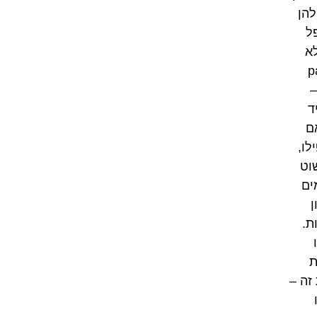
להן
ל
א
pas
–
ד
ם
לו,
וט
ים
ן
ת.
ת
זה –