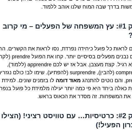
ות בדרך שבה המוח שלנו אוהב ללמוד.
טריק #1: עץ המשפחה של הפעלים – מי קרוב
 לראות כל פועל כיחידה נפרדת, נסו לראות את הקשרים. הר
פעלים נבנים מפעלים בסיסיים יותר. קחו 
הוא לא רגיל. קצת מעצבן. אבל אז יש לכם apprendre (ללמוד),
comprendre (להבין), surprendre (להפתיע). שימו לב! כולם נג
ם להתנהג
מאוד דומה
לו בזמנים שונים. למידת
ת כאלה ביחד היא פי כמה יותר יעילה מלמידת כל פועל בנפרד
את המשפחות. זה מסדר את הכאוס בראש.
טריק #2: כרטיסיות… עם טוויסט רציני! (הצילו
רון הפעיל!)