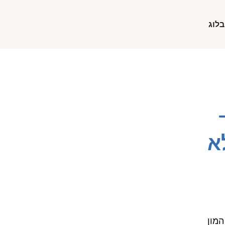
בלוג
א
המון