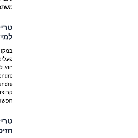
משתמש
למי?
במקום
prendre, והם נוטי
קבוצו
חפשו 
הזיכ