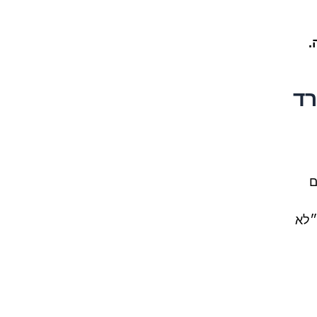
.
רד
ם
״לא