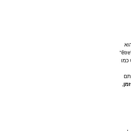
וא
רואה איך דברים עובדים *בפועל*, בתוך הקשר. לראות את הפועל "être"
 כמו
אתם
מן
,