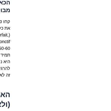
הכאו
מבול
fait,
50-60 צורות לפועל אחד בלבד. זה לא מעט
תמיד 
היא נר
להרגי
זה לא 
האס
(ולא