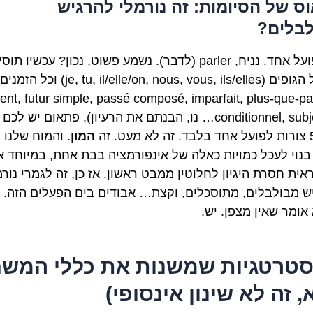
ס של הסיומות: זה נורמלי להרגיש
בלים?
קחו פועל אחד. נניח, parler (לדבר). נשמע פשוט, נכון? עכשיו תו
את כל הגופים (je, tu, il/elle/on, nous, vous, ils/elles) וכל הזמנים
sent, futur simple, passé composé, imparfait, plus-que-par
conditionnel, subjonctif… נו, הבנתם את הרעיון). פתאום יש לכ
. זה
המון
. והמוח שלנו 
בנוי לעכל כמויות כאלה של אינפורמציה בבת אחת, במיוחד 
אית חסרת היגיון לחלוטין ממבט ראשון. אז כן, זה לגמרי נורמ
ש מבולבלים, מתוסכלים, וקצת… אבודים בים הפעלים הזה. 
אומר שאין מצפן. יש.
טרטגיות שמשנות את כללי המש
, זה לא שינון אינסופי)