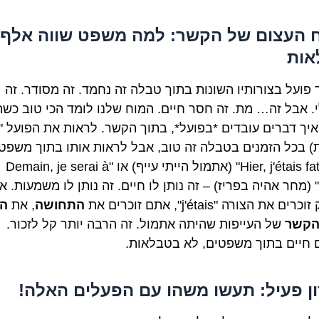
 העצום של הקשר: למה משפט שווה אלף
אות
 פועל בצורותיו השונות בתוך טבלה זה נחמד. זה מסודר. זה
לי. אבל זה… מת. זה חסר חיים. המוח שלנו לומד הכי טוב כשה
ת) בכל הזמנים בטבלה זה טוב, אבל לראות אותו בתוך משפט
"Hier, j'étais fatigué" (אתמול הייתי עייף) או "Demain, je serai à
Paris" (מחר אהיה בפריז) – זה נותן לו חיים. זה נותן לו משמעות. 
ים את הצורה "j'étais", אתם זוכרים את
התחושה
, את
הז
קשר
של העייפות שהיתה אתמול. זה הרבה יותר קל לזכור.
 חיים בתוך משפטים, לא בטבלאות.
ון פעיל: תעשו משהו עם הפעלים האלה!