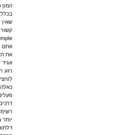
המון 
בכלל.
שאין 
אתם ל
את הא
אגיד 
רגע ר
לוחצי
כאלה 
פעלים
דרכים
רשימו
יותר 
דלתות