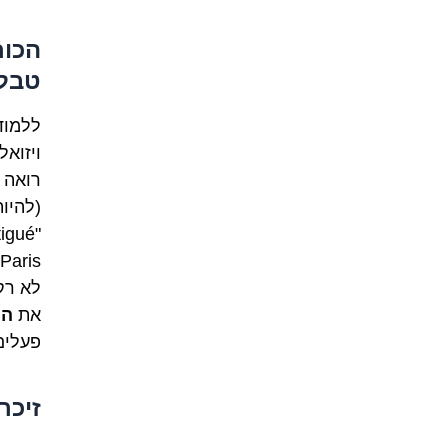
הכוח
טבל
ללמוד
ויזוא
(להיו
לא רק זוכר
את
הה
פעלים
זיכר