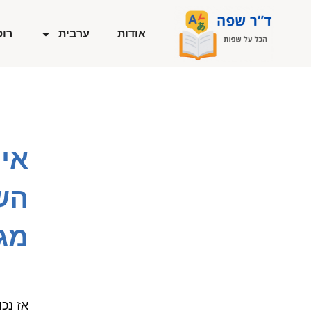
ילוג
תוכן
אודות
ערבית
רוס
איך
הש
מג
אז נכ