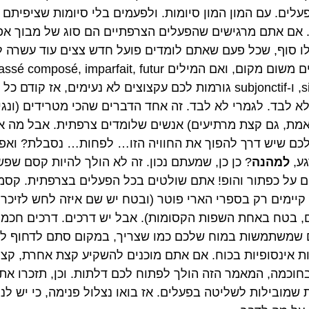
פעלים. עם המון המון סיומות. ולפעמים בלי סיומות שציפיתם 
 אם אתם מרגישים שהפעלים הצרפתיים הם סוג של מבוך אפ
לו סוף, שכל פעם שאתם לומדים פועל חדש צצים עוד עשרה ל
קשורים משום מקום, ואם המילים sé composé, imparfait, futur
simple, ו-subjonctif גורמות לכם עקצוצים לא נעימים, אז קודם כל 
א לבד. לגמרי לא לבד. זה אחד הדברים שהכי מטרידים (ונגי
מת, גם קצת מרתיעים) אנשים שלומדים צרפתית. אבל מה א
לכם שיש דרך להפוך את החוויה הזו… לפחות… נסבלת? ואפי
גע,
למהנה
? כן כן, שמעתם נכון. זה לא הולך להיות קסם שפש
ם על כפתור והופ! אתם שולטים בכל הפעלים בצרפתית. קסמ
קיימים רק בספרי הארי פוטר (ובטח יש שם איזה לחש לזיכרו
, בטח באחת השפות הקסומות). אבל יש דרכים. דרכים חכמו
 שמשתמשות במוח שלכם כמו שצריך, במקום סתם לדחוף לו
ת אינסופיות בכוח. אם אתם מוכנים להשקיע קצת אחרת, קצ
בחוכמה, המאמר הזה הולך לפתוח לכם דלתות. וכן, תזכרו את 
 שמובילות לשליטה בפעלים. אז בואו נצלול פנימה, כי יש לנו