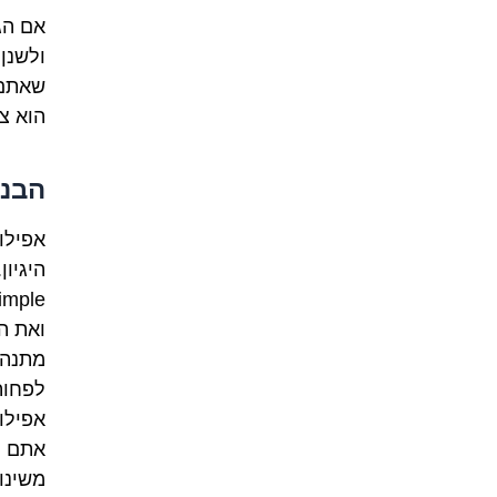
אם הג
ולשנן
שאתם 
הוא צ
הבנה
אפילו
ואת ה
מתנהג
לפחות
אפילו
אתם ה
משינון