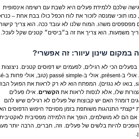
ישה שלכם ללמידת פעלים היא לשבת עם רשימה אינסופית
, כמו תוכי שמנסה לזכור את לוח הכפל כולו בבת אחת – כנרא
מפספסים משהו. המוח שלנו לא עובד ככה. הוא צריך קישורי
ריך משמעות. הוא צריך את זה ב״ביסים״ קטנים שקל לעכל.
 במקום שינון עיוור: זה אפשרי?
 בפעלים הכי לא רגילים, לפעמים יש דפוסים קטנים. ניצוצות 
היגיון. אולי ב-nt
simple, בואו לא נגזים). המפתח הוא לא רק לראות את הפועל הבו
צורות שלו, אלא לנסות לראות את
הקשרים
. אילו פעלים
ים דומה? האם יש קבוצות של פעלים לא רגילים שיש להם
 *קצת* התנהגות משותפת בזמן מסוים? חיפוש הדפוסים הא
 אם הם לא מושלמים, הופך את הלמידה מפסיבית לאקטיבית.
ופכים להיות בלשים של פעלים. וזה, חברים, הרבה יותר מעני
.