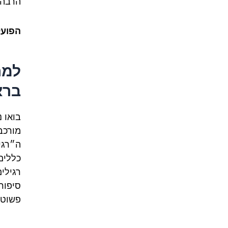
הרבה 
הפועל
למה
ברא
בואו 
מורכב
כללים
רגילי
סיפור
פשוט 