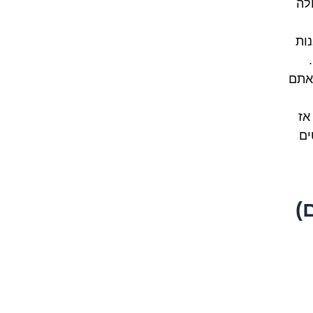
לה
ות
(active r
 אתם
אז
ם
)