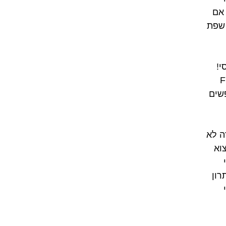
 אם
 שפת
French
 מחפשים
ה לא
וא
רון