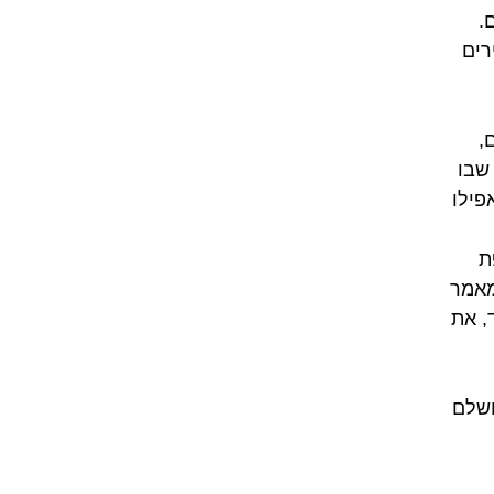
.
רים
,
שבו
פילו
ת
מאמר
, את
ושלם