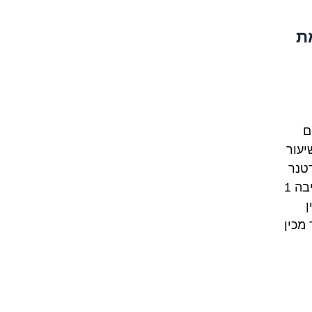
ת
ם
עור
רטנר
משלים את החוויה. הוא מאפשר לכם ליישם את מה שלמדתם בסביבה 1
ן
מכין