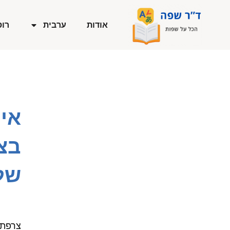
ילוג
תוכן
אודות
ערבית
רוס
אי
בצ
של
צרפתי