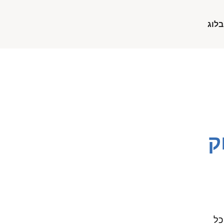
בלוג
ק
כל