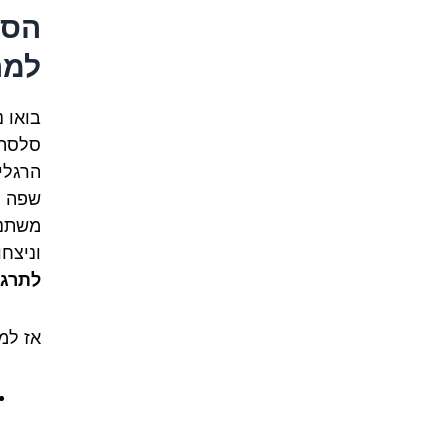
הסו
למה
בואו 
סלסה 
הרגלי
שפה ה
משתנה
וניצח
לתרגו
אז למ