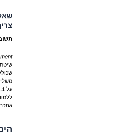
שאלה
צריך
תשובה
ment!
שיטתי
ע
ללמוד
אתכם 