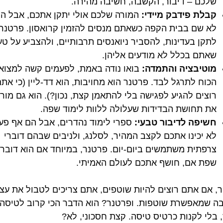
שלכם – דיבור, הקשבה, חשיבה מהירה.
קבלת פידבק מיידי:
המורה שלכם אולי יתקן אתכם, אבל הו
לא שם בבית הקפה כשאתם מנסים להזמין קרואסון. פרטנר 
לתקן בעדינות, להסביר ניואנסים תרבותיים, ולהצביע על טע
שאתם בכלל לא מודעים אליהן.
מוטיבציה והתמדה:
בואו נודה באמת, לפעמים קשה למצוא
הכוח לתרגל לבד. פרטנר הוא מחויבות, הוא דד-ליין (כי את
רוצים להגיע לפגישה בלי להתאמן קצת, נכון?). הוא גם מורי
את תחושת הבדידות שעלולה ללוות לימוד שפה.
חשיפה לדיבור טבעי:
ספרי לימוד נהדרים, אבל הם אף פע
לא יכינו אתכם לקצב המהיר, לסלנג, ולניבים שבהם דוברי
צרפתית משתמשים ביום-יום. פרטנר, במיוחד אם הוא דובר
שפת אם, חושף אתכם לעולם האמיתי.
ר, אם אתם רוצים להיות שוטפים, אתם צריכים לטבול את עצ
ה שמאפשרת שוטפות. ופרטנר? הוא הדבר הכי קרוב לטיסה
, בלי לקנות כרטיס טיסה. קצת חסכוני, לא?