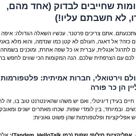
מות שחייבים לבדוק (אחד מהם,
ו, לא חשבתם עליו!)
תכנעתם. אתם צריכים פרטנר. עכשיו השאלה הגדולה: איפה
ם כזה? אל דאגה, העולם לא קטן כמו שנדמה, והוא מלא באנ
ם לתרגל אנגלית, עברית או כל שפה אחרת, ומוכנים בשמחה
 לכם עם הצרפתית שלכם. הנה המקומות הכי שווים לחפש בה
עולם וירטואלי, חברות אמיתית: פלטפורמות
יין הן כר פורה
 חיים בעידן דיגיטלי, ואם יש משהו שהאינטרנט טוב בו, זה ל
נשים. ובמיוחד, בין לומדי שפות. שכחו מאתרים ישנים ומאובקי
יש אפליקציות ופלטפורמות שהן פשוט גאוניות:
אפליקציות חילופי שפות (כמו Tandem, HelloTalk):
אלה