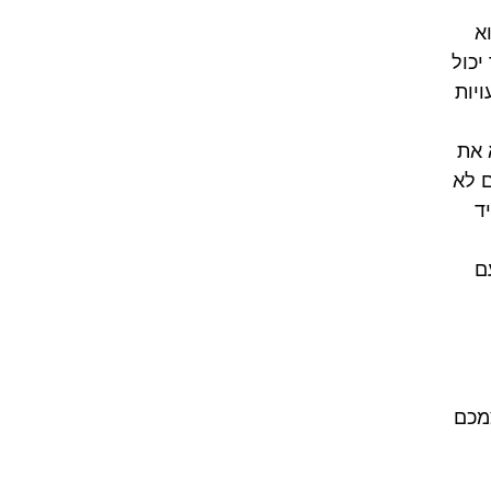
א
יכול
ויות
 את
ם לא
ד
ם
מכם