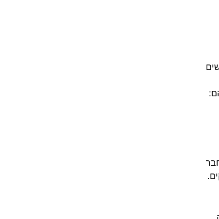
שים
ם:
חבר
ם.