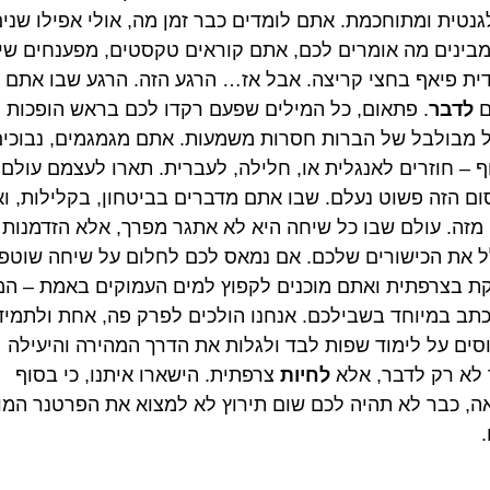
גנטית ומתוחכמת. אתם לומדים כבר זמן מה, אולי אפילו שנים
בינים מה אומרים לכם, אתם קוראים טקסטים, מפענחים שי
ית פיאף בחצי קריצה. אבל אז… הרגע הזה. הרגע שבו אתם
ם
לדבר
. פתאום, כל המילים שפעם רקדו לכם בראש הופכות
 מבולבל של הברות חסרות משמעות. אתם מגמגמים, נבוכים
ף – חוזרים לאנגלית או, חלילה, לעברית. תארו לעצמם עולם 
ם הזה פשוט נעלם. שבו אתם מדברים בביטחון, בקלילות, וא
 מזה. עולם שבו כל שיחה היא לא אתגר מפרך, אלא הזדמנות
 את הכישורים שלכם. אם נמאס לכם לחלום על שיחה שוטפ
ת בצרפתית ואתם מוכנים לקפוץ למים העמוקים באמת – ה
כתב במיוחד בשבילכם. אנחנו הולכים לפרק פה, אחת ולתמיד
סים על לימוד שפות לבד ולגלות את הדרך המהירה והיעילה
 לא רק לדבר, אלא
לחיות
צרפתית. הישארו איתנו, כי בסוף
ה, כבר לא תהיה לכם שום תירוץ לא למצוא את הפרטנר המ