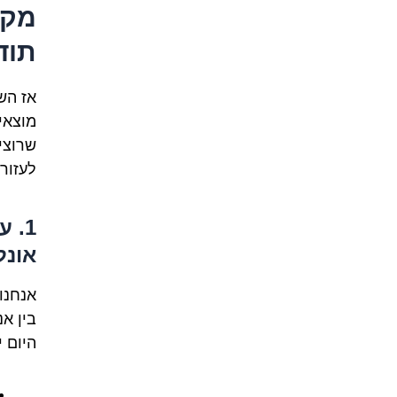
מקו
תוד
אז הש
מוצאי
שרוצי
לעזור
1. 
אונל
אנחנו
בין א
היום 