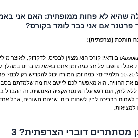
 שהיא לא פחות ממופתית: האם אני באמ
 פרטנר אם אני כבר לומד בקורס?
 חותכת (וצרפתית):
Absolu
בוודאי! קורס הוא
מצוין
לבסיס, לדקדוק, לאוצר מילי
. אבל תחשבו על זה: כמה זמן אתם
באמת
מדברים במהלך שי
שכולל 10-20 תלמידים? כמה זמן המורה יכול להקדיש רק לכם? פ
ל 1, ללא לחץ, ועם דגש על האינטראקציה האנושית. זה ההבדל בי
 לשחות בבריכה לבין לשחות בים. שניהם חשובים, אבל אחד 
למציאות.
היכן מסתתרים דוברי הצרפתית? 3