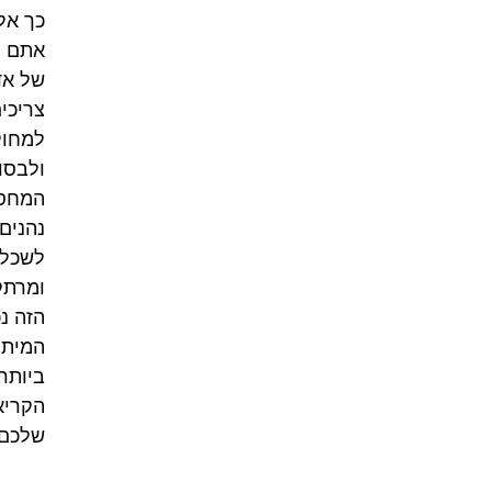
כך אל
אתם מ
של אד
צריכי
למחול
ולבסו
המחסו
נהנים
לשכלל
ומרתק
הזה נ
המיתו
ביותר
הקריא
שלכם.