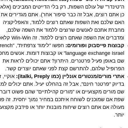
ה"טינדר" של עולם השפות, רק בלי הדייטים המביכים (אלא
כן אתם רוצים, אבל זה כבר סיפור אחר). אתם מגדירים את
האם שלכם ואת השפות שאתם רוצים ללמוד, והאפליקציה
מחברת אתכם לאנשים שרוצים ללמוד את השפה שלכם,
ומדברים את השפה שאתם רוצים ללמוד. זה Win-Win קלאסי!
קבוצות פייסבוק ופורומים:
חפשו "לימוד צרפתית", "
language exchange Israel" או קבוצות דומות. אנשים
שם באופן פעיל פרטנרים. היתרון? אתם יכולים לראות את
הפרופיל שלהם, להתרשם קצת לפני שאתם יוצרים קשר.
אתרי מורים/מנטורים אונליין (כמו italki, Preply):
אוקיי, ז
בדיוק "פרטנר חינם", אבל זה בהחלט יעיל. אתם יכולים למצ
שם מורים מקצועיים או "מורים קהילתיים" שהם פשוט דוברי
שפת אם שמוכנים לשוחח איתכם במחיר נמוך יחסית. זה פת
מעולה אם אתם רוצים שיחות מובנות יותר או פידבק מקצועי
יותר.