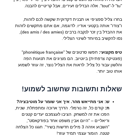
"tu" ל-"tout". אלה הבדלים זעירים, אבל קריטיים להבנה.
בחרו צליל ספציפי או תבנית דקדוקית שקשה לכם לזהות,
ו"צודו" אותה בקטעי אודיו. לדוגמה, אם אתם מתקשים לזהות
את ההבדל בין זכר לנקבה ברבים (des amis / des amies),
נסו להקשיב במיוחד לשינוי הצלילי.
טיפ מקצועי:
חפשו סרטונים של "phonétique française"
(פונטיקה צרפתית) ביוטיוב. הם מציגים את תנועות הפה
והלשון עבור כל צליל. לראות את הצליל נוצר, זה עוזר לשמוע
אותו טוב יותר.
שאלות ותשובות שחשוב לשמוע!
ש: אני מתייאש מהר. איך אני שומר על מוטיבציה?
ת:
קודם כל, זה נורמלי. הדרך ארוכה ומתפתלת. שנית,
הפכו את זה למשחק. הציבו לעצמכם יעדים קטנים
וריאליים – "היום אבין משפט אחד בפודקאסט",
"השבוע אזהה 3 מילים חדשות בשיר". חגגו כל הצלחה
קטנה. הומור עצמי תמיד עוזר!