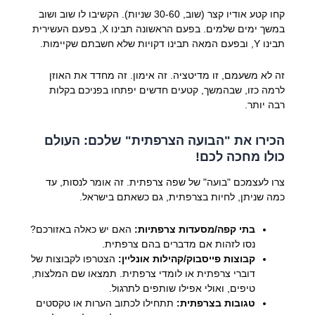
קחו קטע אודיו קצר (שוב, 30-60 שניות). הקשיבו לו שוב ושוב
במשך ימים שלמים. בפעם הראשונה תבינו X, בפעם העשירית
תבינו Y, ובפעם המאה תבינו דקויות שלא חשבתם שקיימות.
זה לא משעמם, זו מדיטציה. זה אימון. זה מחדד את האוזן
לרמה כזו, שבהמשך, קטעים חדשים יפתחו בפניכם בקלות
רבה יותר.
הכירו את "הבועה הצרפתית" שלכם: העולם
כולו מחכה לכם!
צרו לעצמכם "בועה" של שפה צרפתית. זה אומר לנסות, עד
כמה שניתן, לחיות בצרפתית, גם כשאתם בישראל.
בתי קפה/מסעדות צרפתיות:
האם יש כאלה באזורכם?
נסו לזהות אם מדברים בהם צרפתית.
קבוצות פייסבוק/קהילות אונליין:
הצטרפו לקבוצות של
דוברי צרפתית או לומדי צרפתית. תמצאו שם המלצות,
טיפים, ואולי אפילו שותפים לתרגול.
טגובות בצרפתית:
תתחילו לכתוב הערות או טקסטים