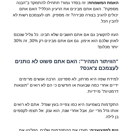
האמת המשמחת:
זה בסדר גמור! תתחילו להתמקד ב"הבנה
מספקת". האם אתם מבינים את הרעיון הכללי? האם אתם
יכולים להגיב בצורה סבירה? זה מספיק. תנו לעצמכם רשות לא
להבין הכל.
העזו להקשיב גם אם אתם חושבים שלא תבינו. כל צליל שנכנס
לאוזן שלכם הוא אימון. גם אם אתם מבינים רק 30%, זה 30%
יותר מכלום!
"הוויתור המהיר": האם אתם פשוט לא נותנים
לעצמכם צ'אנס?
למידת שפה היא מרתון, לא ספרינט. הרבה אנשים מרימים
ידיים אחרי כמה שבועות או חודשים כי הם לא רואים "תוצאות
דרמטיות" מיידיות.
התקדמות בשמיעה היא כמו צפייה בעץ שגדל. אתם לא רואים
אותו גדל מדי יום, אבל אחרי שנה, הוא ענק. אל תצפו לקסמים
בן לילה.
טיפ למקצוענים:
תעדו את ההתקדמות שלכם. הקליטו את