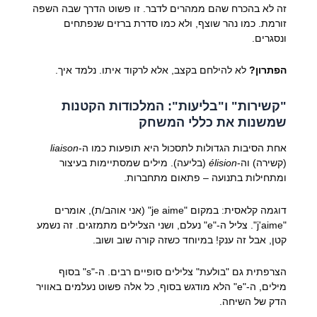
זה לא בהכרח שהם ממהרים לדבר. זו פשוט הדרך שבה השפה
זורמת. כמו נהר שוצף, ולא כמו סדרת ברזים שנפתחים
ונסגרים.
הפתרון?
לא להילחם בקצב, אלא לרקוד איתו. נלמד איך.
"קשירות" ו"בליעות": המלכודות הקטנות
שמשנות את כללי המשחק
אחת הסיבות הגדולות לתסכול היא תופעות כמו ה-
liaison
(קשירה) וה-
élision
(בליעה). מילים שמסתיימות בעיצור
ומתחילות בתנועה – פתאום מתחברות.
דוגמה קלאסית: במקום "je aime" (אני אוהב/ת), אומרים
"j'aime". צליל ה-"e" נעלם, ושני הצלילים מתמזגים. זה נשמע
קטן, אבל זה ענק! במיוחד כשזה קורה שוב ושוב.
הצרפתית גם "בולעת" צלילים סופיים רבים. ה-"s" בסוף
מילים, ה-"e" הלא מודגש בסוף, כל אלה פשוט נעלמים באוויר
הדק של השיחה.