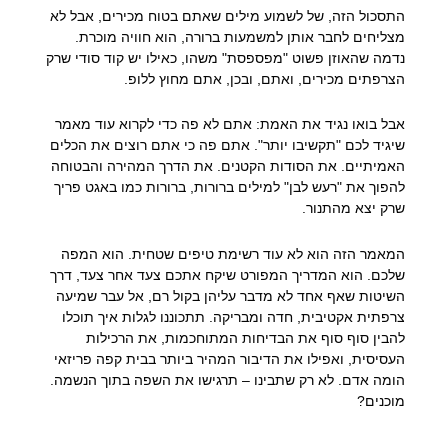
התסכול הזה, של לשמוע מילים שאתם בטוח מכירים, אבל לא
מצליחים לחבר אותן למשמעות ברורה, הוא חוויה מוכרת.
נדמה שהאוזן פשוט "מפספסת" משהו, כאילו יש קוד סודי שרק
הצרפתים מכירים, ואתם, ובכן, אתם מחוץ ללופ.
אבל בואו נגיד את האמת: אתם לא פה כדי לקרוא עוד מאמר
שיגיד לכם "תקשיבו יותר". אתם פה כי אתם רוצים את הכלים
האמיתיים. את הסודות הקטנים. את הדרך המהירה והבטוחה
להפוך את "רעש לבן" למילים ברורות, ברורות כמו באגט פריך
שרק יצא מהתנור.
המאמר הזה הוא לא עוד רשימת טיפים שטחית. הוא המפה
שלכם. הוא המדריך המפורט שיקח אתכם צעד אחר צעד, דרך
השיטות שאף אחד לא מדבר עליהן בקול רם, אל עבר שמיעה
צרפתית אקטיבית, חדה ומבריקה. תתכוננו לגלות איך תוכלו
להבין סוף סוף את הבדיחות המתוחכמות, את הרכילות
העסיסית, ואפילו את הדיבור המהיר ביותר בבית קפה פריזאי
הומה אדם. לא רק שתבינו – תרגישו את השפה בתוך הנשמה.
מוכנים?