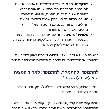
פודקאסטים:
מצאו כאלה שמעניינים אתכם, גם אם
הם ברמה מתקדמת מדי כרגע. שימו אותם ברקע
כשאתם שוטפים כלים, נוהגים, או עושים ספורט.
מוזיקה צרפתית:
תנו ללבן שלכם ליהנות, גם אם
המילים חומקות מכם. עם הזמן, תתחילו לזהות
צלילים, ואפילו מילים חוזרות.
טלוויזיה/סרטים:
בתחילה, עם כתוביות בעברית או
באנגלית. המטרה היא להתרגל לקצב הדיבור, למנגינה,
לביטויים. בלי לחץ להבין כל מילה.
המטרה היא
לא
להבין, אלא
להתרגל
. לתת לאוזן להכיר את
"הטעם" של הצרפתית. זה בונה את היסודות לשמיעה אמיתית.
להתמקד, להתמקד, להתמקד: למה דיקטציה
היא לא מילה גסה?
אחרי ההצפה, מגיע השלב של הצלילה לעומק. ופה, חברים,
מתחיל העבודה האמיתית.
מצאו קטע אודיו קצר (20-60 שניות) – קטע מחדשות, דיאלוג
מפודקאסט למתחילים, סצנה קצרה מסרט. תדאגו שיהיה לכם