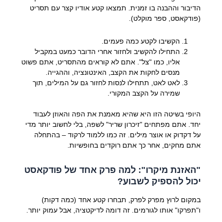
הדיבור וההבנה בו זמנית. תמצאו קטע אודיו קצר עם תסריט
(פודקאסט, ספר מוקלט).
הקשיבו לקטע כמה פעמים.
התחילו להקשיב ולחזור אחרי הדובר כמעט במקביל
אליו, כמו "צל". אתם לא קוראים מהתסריט, אתם פשוט
מנסים לחקות את הקצב, האינטונציה, וההגייה.
לאט לאט, תתחילו לנסות לחזור גם על המילים, תוך
שמירה על הקצב המקורי.
היופי בשיטה הזו היא שהיא מאמנת את הפה והאוזן לעבוד
יחד. אתם מפתחים "זיכרון שריר" לשפה, בלי לחשוב יותר מדי
על דקדוק או אוצר מילים. זה כמו ללמוד לרקוד – בהתחלה
אתם מחקים, אחר כך אתם רוקדים בחופשיות.
"האזנת מיקרו": למה פרק אחד של פודקאסט
יכול להספיק לשבוע?
במקום לרוץ מפרק לפרק, תבחרו קטע אחד (כמה דקות)
ו"תפרקו" אותו לגורמים. זה דומה לדיקטציה, אבל עמוק יותר.