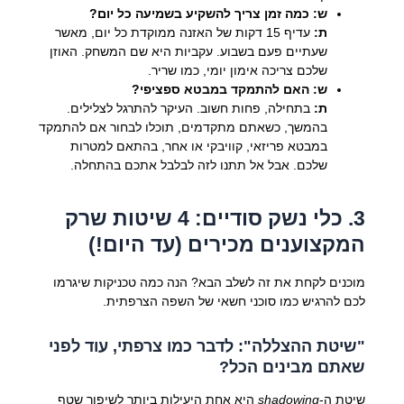
ש: כמה זמן צריך להשקיע בשמיעה כל יום?
ת:
עדיף 15 דקות של האזנה ממוקדת כל יום, מאשר
שעתיים פעם בשבוע. עקביות היא שם המשחק. האוזן
שלכם צריכה אימון יומי, כמו שריר.
ש: האם להתמקד במבטא ספציפי?
ת:
בתחילה, פחות חשוב. העיקר להתרגל לצלילים.
בהמשך, כשאתם מתקדמים, תוכלו לבחור אם להתמקד
במבטא פריזאי, קוויבקי או אחר, בהתאם למטרות
שלכם. אבל אל תתנו לזה לבלבל אתכם בהתחלה.
3. כלי נשק סודיים: 4 שיטות שרק
המקצוענים מכירים (עד היום!)
מוכנים לקחת את זה לשלב הבא? הנה כמה טכניקות שיגרמו
לכם להרגיש כמו סוכני חשאי של השפה הצרפתית.
"שיטת ההצללה": לדבר כמו צרפתי, עוד לפני
שאתם מבינים הכל?
שיטת ה-
shadowing
היא אחת היעילות ביותר לשיפור שטף