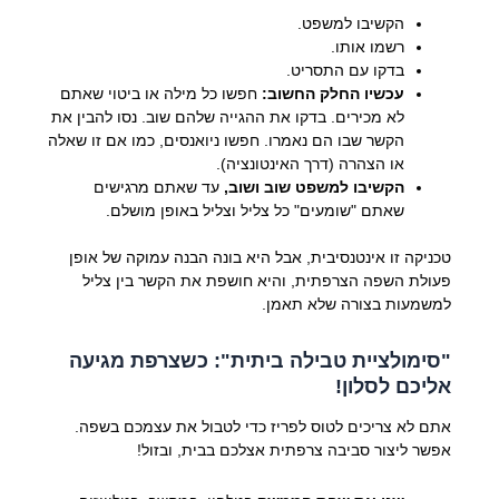
הקשיבו למשפט.
רשמו אותו.
בדקו עם התסריט.
עכשיו החלק החשוב:
חפשו כל מילה או ביטוי שאתם
לא מכירים. בדקו את ההגייה שלהם שוב. נסו להבין את
הקשר שבו הם נאמרו. חפשו ניואנסים, כמו אם זו שאלה
או הצהרה (דרך האינטונציה).
הקשיבו למשפט שוב ושוב,
עד שאתם מרגישים
שאתם "שומעים" כל צליל וצליל באופן מושלם.
טכניקה זו אינטנסיבית, אבל היא בונה הבנה עמוקה של אופן
פעולת השפה הצרפתית, והיא חושפת את הקשר בין צליל
למשמעות בצורה שלא תאמן.
"סימולציית טבילה ביתית": כשצרפת מגיעה
אליכם לסלון!
אתם לא צריכים לטוס לפריז כדי לטבול את עצמכם בשפה.
אפשר ליצור סביבה צרפתית אצלכם בבית, ובזול!