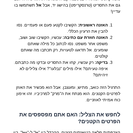
גם את התסריט (טרנסקריפט) בהישג יד, אבל
אל
תשתמשו בו
עדיין!
האזנה ראשונית:
הקשיבו לקטע פעם או פעמיים. נסו
להבין את הרעיון הכללי.
האזנה חוזרת עם כתיבה:
עכשיו, הקשיבו שוב ושוב,
משפט אחר משפט. נסו לכתוב כל מילה שאתם
שומעים. אל תדאגו לטעויות, רק תכתבו מה שאתם
קולטים.
בדיקה:
רק עכשיו, קחו את התסריט ובדקו מה כתבתם.
איפה טעיתם? אילו מילים "נבלעו"? אילו צלילים לא
זיהיתם?
התרגיל הזה כואב, מתיש, ומעצבן. אבל הוא מכשיר את האוזן
לפרטים הקטנים. הוא מנתח את ה"מרק" למרכיביו. זהו אימון
כוח אמיתי לאוזניים.
לחפש את הצליל: האם אתם מפספסים את
הפרטים הקטנים?
הצרפתית מלאה בניואנסים קטנים. ההבדל בין "le" ל-"les", בין