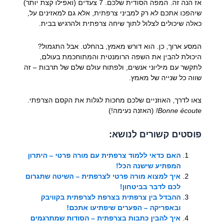
אז הנה זה. המפה הסודית שלכם. 7 צעדים (ואפילו קצת יותר)
שיהפכו אתכם לא רק למביני צרפתית, אלא גם למאזינים על,
כאלה שיכולים לצלול לתוך שיחה צרפתית ולהרגיש בבית.
המסע ארוך, כן. הוא דורש מאמץ, בהחלט. אבל התגמול?
היכולת להבין את השפה הרומנטית והמתוחכמת בעולם,
לתקשר עם מיליוני אנשים, ולפתוח עולם שלם של תרבות – זה
שווה כל שנייה של מאמץ.
צאו לדרך, האוזניים שלכם מחכות לגלות את הקסם הצרפתי.
Bonne écoute!
(האזנה נעימה!)
פוסטים קשורים לנושא:
האם כדאי ללמוד צרפתית עם מורה פרטי – היתרון
המפתיע שישנה הכל!
איך למצוא מורה פרטי לצרפתית – השיטה שתגרום
לכם לדבר בביטחון!
ההבדל בין צרפתית בצרפת לצרפתית בקוויבק
ובאפריקה – הפערים שיפתיעו אתכם!
איך להבין כתבות בצרפתית – הסודות שמתרגמים