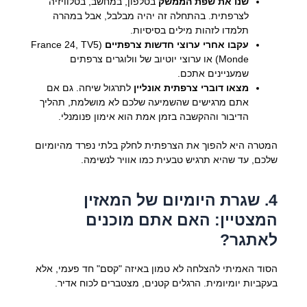
שנו את שפת הממשק
בטלפון, במחשב, בטלוויזיה
לצרפתית. בהתחלה זה יהיה מבלבל, אבל במהרה
תלמדו לזהות מילים בסיסיות.
עקבו אחרי ערוצי חדשות צרפתיים
(France 24, TV5
Monde) או ערוצי יוטיוב של וולוגרים צרפתים
שמעניינים אתכם.
מצאו דוברי צרפתית אונליין
לתרגול שיחה. גם אם
אתם מרגישים שהשמיעה שלכם לא מושלמת, תהליך
הדיבור וההקשבה בזמן אמת הוא אימון פנומנלי.
המטרה היא להפוך את הצרפתית לחלק בלתי נפרד מהיומיום
שלכם, עד שהיא תרגיש טבעית כמו אוויר לנשימה.
4. שגרת היומיום של המאזין
המצטיין: האם אתם מוכנים
לאתגר?
הסוד האמיתי להצלחה לא טמון באיזה "קסם" חד פעמי, אלא
בעקביות יומיומית. הרגלים קטנים, מצטברים לכוח אדיר.