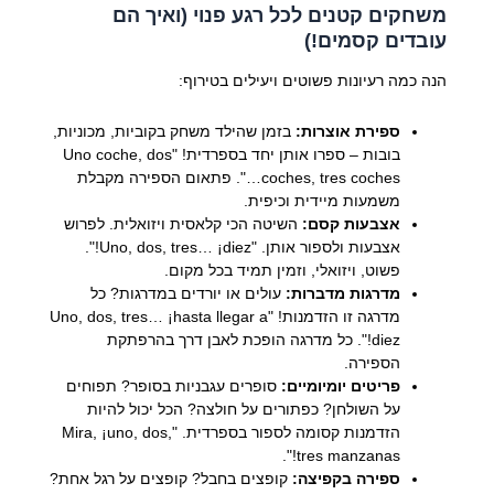
משחקים קטנים לכל רגע פנוי (ואיך הם
עובדים קסמים!)
הנה כמה רעיונות פשוטים ויעילים בטירוף:
ספירת אוצרות:
בזמן שהילד משחק בקוביות, מכוניות,
בובות – ספרו אותן יחד בספרדית! "Uno coche, dos
coches, tres coches…". פתאום הספירה מקבלת
משמעות מיידית וכיפית.
אצבעות קסם:
השיטה הכי קלאסית ויזואלית. לפרוש
אצבעות ולספור אותן. "Uno, dos, tres… ¡diez!".
פשוט, ויזואלי, וזמין תמיד בכל מקום.
מדרגות מדברות:
עולים או יורדים במדרגות? כל
מדרגה זו הזדמנות! "Uno, dos, tres… ¡hasta llegar a
diez!". כל מדרגה הופכת לאבן דרך בהרפתקת
הספירה.
פריטים יומיומיים:
סופרים עגבניות בסופר? תפוחים
על השולחן? כפתורים על חולצה? הכל יכול להיות
הזדמנות קסומה לספור בספרדית. "Mira, ¡uno, dos,
tres manzanas!".
ספירה בקפיצה:
קופצים בחבל? קופצים על רגל אחת?