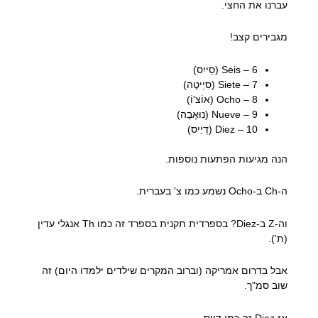
עברנו את החצי.
מגבירים קצב!
6 – Seis (סֵייִס)
7 – Siete (סִיֵיטֶה)
8 – Ocho (אוֹצ'וֹ)
9 – Nueve (נוּאֶבֶה)
10 – Diez (דְיֵיס)
הנה מגיעות הפתעות נוספות.
ה-Ch ב-Ocho נשמע כמו צ' בעברית.
וה-Z ב-Diez? בספרדית תקנית בספרד זה כמו Th אנגלי עדין
(ת').
אבל בדרום אמריקה (וברוב המקרים שילדים ילמדו היום) זה
שוב סמ"ך.
אז Diez זה כמו דְיֵיס.