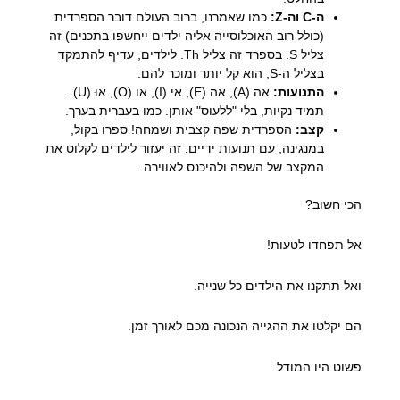
ה-C וה-Z:
כמו שאמרנו, ברוב העולם דובר הספרדית
(כולל רוב האוכלוסייה אליה ילדים ייחשפו בתכנים) זה
צליל S. בספרד זה צליל Th. לילדים, עדיף להתמקד
בצליל ה-S, הוא קל יותר ומוכר להם.
התנועות:
אה (A), אה (E), אי (I), אוֹ (O), אוּ (U).
תמיד נקיות, בלי "ללעוס" אותן. כמו בעברית בערך.
קצב:
הספרדית שפה קצבית ושמחה! ספרו בקול,
במנגינה, עם תנועות ידיים. זה יעזור לילדים לקלוט את
המקצב של השפה ולהיכנס לאווירה.
הכי חשוב?
אל תפחדו לטעות!
ואל תתקנו את הילדים כל שנייה.
הם יקלטו את ההגייה הנכונה מכם לאורך זמן.
פשוט היו המודל.