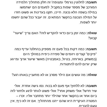
תשובה:
לחלוטין נורמלי ומצופה! זה חלק מתהליך הלמידה
המורכב של מספר שפות במקביל. לפעמים הם ישתמשו
במילה בשפה הלא נכונה. חייכו, תקנו בעדינות או פשוט חזרו
על המילה הנכונה בהקשר המתאים. זה יעבור ככל שהם יחשפו
יותר לשפות.
שאלה:
כמה זמן ביום כדאי להקדיש לזה? האם צריך "שיעור"
קבוע?
תשובה:
כמה דקות בכל פעם זה מספיק בהחלט! עדיף כמה
"פיקים" קצרים ויזומים של ספירה כיפית במהלך היום
(במשחק, בארוחה, בטיול, באמבטיה) מאשר שיעור ארוך ומייגע
שרק יגרום להם להתנגדות.
שאלה:
מה עושים אם הילד מסרב או לא מתעניין באותו רגע?
תשובה:
לא ללחוץ! אף פעם לא בכוח. נסו גישה אחרת. אולי
שיר חדש? אולי משחק אחר? אולי פשוט לוותר לרגע ולחזור לזה
ביום אחר או בהקשר אחר שהילד יותר מתחבר אליו. זכרו –
המטרה העיקרית היא שהם ייהנו מהתהליך. אם זה לא כיף, אין
טעם להכריח.