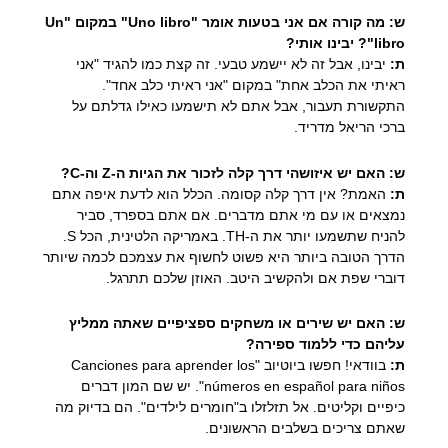
ש: מה קורה אם אני בטעות אומר "Uno libro" במקום "Un
libro"? יבינו אותי?
ת:
יבינו, אבל זה לא יישמע טבעי. זה קצת כמו להגיד "אני
ראיתי את הכלב אחת" במקום "אני ראיתי כלב אחד".
התקשורת תעבור, אבל אתם לא תישמעו כאילו גדלתם על
ברכי הריאל מדריד.
ש: האם יש איזושהי דרך קלה לזכור את הגיות ה-Z וה-C?
ת:
האמת? אין דרך קלה קסומה. הכלל הוא לדעת איפה אתם
נמצאים או עם מי אתם מדברים. אם אתם בספרד, סביר
להניח שתשמעו יותר את ה-TH. באמריקה הלטינית, הכל S.
הדרך הטובה ביותר היא פשוט לחשוף את עצמכם לכמה שיותר
דוברי שפת אם ולהקשיב היטב. האוזן שלכם תתרגל.
ש: האם יש שירים או משחקים ספציפיים שאתה ממליץ
עליהם כדי ללמוד ספירה?
ת:
בוודאי! חפשו ביוטיוב "Canciones para aprender los
números en español para niños". יש שם המון דברים
כיפיים וקליטים. אל תזלזלו ב"חומרים לילדים". הם בדיוק מה
שאתם צריכים בשלבים הראשונים.