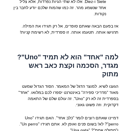
Siete ו-Diez. אלו לא שתי הגיות נפרדות, אלא צליל
אחד שנשמע מהר. זה כמו שהמוח שלכם יודע לחבר בין
נקודות.
אז בפעם הבאה שאתם סופרים, אל רק תגידו את המילה.
תרגישו אותה. תטעמו אותה. זו ספרדית, לא רשימת קניות!
למה "אחד" הוא לא תמיד "Uno"?
מגדר, הסכמה וקצת כאב ראש
מתוק
הגענו לשיא. למוצר הדגל של המאמר. הסוד הגדול שמעט
מאוד "מדריכי ספירה" באינטרנט יספרו לכם במלואו. "אחד"
בספרדית זה לא רק "Uno". זה עולם שלם של התאמה
דקדוקית. וזה פשוט גאוני.
דמיינו שאתם רוצים לומר "כלב אחד". האם תגידו "Uno
perro"? לא! בשום פנים ואופן לא. אתם תגידו "Un perro".
ו"חתולה אחת"? "Una gata".