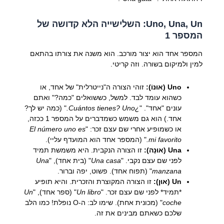
Uno, Una, Un: השלישייה הלא קדושה של
המספר 1
המספר אחד הוא יצור מורכב. הוא משנה את צורתו בהתאם
למין ולמיקום בשורה. וזה קריטי.
Uno (אוּנוֹ):
זוהי הצורה ה"נייטרלית" של אחד, או
כשהוא עומד לבד. למשל, כששואלים "כמה?" ואתם
עונים "אחד". "
¿Cuántos tienes? Uno.
" (כמה יש לך?
אחד.) הוא גם משמש כשמדברים על המספר 1 ככזה,
או כשמופיע אחרי שם עצם זכר: "
El número uno es
mi favorito.
" (המספר אחד הוא המועדף עליי).
Una (אוּנָה):
זו הצורה הנקבית. היא משמשת תמיד
לפני שם עצם נקבי. "
Una casa
" (בית אחד), "
Una
manzana
" (תפוח אחד). פשוט, יפה וברור.
Un (אוּן):
זו הצורה המקוצרת והזכרית. והיא תופיע
*תמיד* לפני שם עצם זכר. "
Un libro
" (ספר אחד), "
Un
coche
" (מכונית אחת). שימו לב: ה-O נופלת! כמו הלב
שלכם כשאתם מבינים את זה.