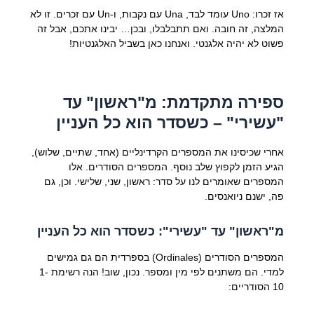
אז זכרו: Uno עומד לבד, Una עם נקבות, ו-Un עם זכרים. זו לא
המלצה, זה חובה. ואם תתבלבלו, ובכן… יבינו אתכם, אבל זה
פשוט לא יהיה אלגנטי. ואנחנו כאן בשביל האלגנטיות!
ספירה מתקדמת: מ"ראשון" עד
"עשירי" – כשסדר הוא כל העניין
אחרי שכיסינו את המספרים הקרדינליים (אחד, שתיים, שלוש),
הגיע הזמן לקפוץ שלב נוסף. המספרים הסודרים. אלו
המספרים שאומרים לנו על סדר: ראשון, שני, שלישי. וכן, גם
פה, ישנם ניואנסים.
מ"ראשון" עד "עשירי": כשסדר הוא כל העניין
המספרים הסודרים (Ordinales) בספרדית הם גם גמישים
למדי. הם משתנים לפי מין ומספר. נכון, שוב! הנה רשימת 1-
10 הסודריים: