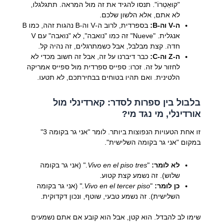
"קוּאַטְרוֹ". תנסו להגיד את זה מול המראה. תתגלגלו,
לא אתם, אלא הלשון שלכם.
ה-V וה-B:
בספרדית, לרוב ה-V וה-B נהגות זהה, כמו B
אנגלית. "Nueve" זה כמו "נואבה", לא "נואבה" עם V
חדה. קצת מבלבל, אבל כשמתרגלים, זה נהיה קל.
ה-Z וה-C:
כבר דיברנו על זה, אבל זה חשוב מכדי לא
לחזור על זה. זכרו: ספייס ספרדית מול ספייס אמריקה
הלטינית. ואם תהיו בטוחים בבחירתכם, לא תטעו.
בלבול בין ספרות לסדר: קארדינלי מול
אורדינלי, מי נגד מי?
זו אחת הטעויות הנפוצות ביותר. לומר "אני גר בקומה 3"
במקום "אני גר בקומה השלישית".
לא לומר:
"
Vivo en el piso tres.
" (אני גר בקומה
שלוש). זה נשמע קצת קטוע.
כן לומר:
"
Vivo en el tercer piso.
" (אני גר בקומה
השלישית). זה נשמע טבעי, שוטף, ונכון דקדוקית.
שימו לב להבדל. הוא קטן, אבל הוא קובע אם אתם נשמעים