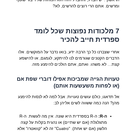
ומרשים. אתם הרי רוצים להרשים, לא?
7 מלכודות נפוצות שכל לומד
ספרדית חייב להכיר
אחרי שצברנו כל כך הרבה ידע, בואו נדבר על המוקשים. אלו
הדברים הקטנים שגורמים לנו להיתקע, לגמגם, או להישמע
קצת… לא משהו. ואתם, אתם הולכים להימנע מזה.
טעויות הגייה שמביכות אפילו דוברי שפת אם
(או לפחות משעשעות אותם)
אל תדאגו, כולם עושים טעויות. אבל למה לא לנסות להימנע
מהן? הנה כמה ששווה לשים אליהן לב:
ה-R:
ה-R בספרדית היא שונה. אין מה לעשות. ה-R
מתגלגלת (אם יש שתיים) או נהגית בקלות על קצה
הלשון (אם יש אחת). "Cuatro" זה לא "קוואטרו" אלא