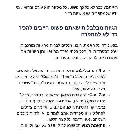
ראיתם? כבר לא כל כך פשוט. כל מספר הוא עולם ומלואו. מי
ידע שלמספרים יש אישיות כזו?
הגיות מבלבלות שאתם פשוט חייבים להכיר
כדי לא להתפדח
בואו נודה על האמת: רובנו מנסים לברוח מהגיות מורכבות.
אבל בספרדית, הן חלק בלתי נפרד מהיופי. והן חיוניות אם
אתם רוצים להישמע… ובכן, ספרדים.
ה-R המתגלגלת:
זו אגדה אורבנית. יש כאלה שפשוט
לא מצליחים. אבל ב"Tres" וב"Cuatro" היא קיימת, גם
אם היא חלשה יותר. תתאמנו. תגידו "פרפר" עשרים
פעם. זה יעזור, אולי.
ה-Z וה-C:
הנה לכם הבלגן הכי גדול. בספרד,
Cinco
נהגה
סִינְקוֹ
(עם S), אבל
Diez
נהגה
דְיֵיתְ'
(עם TH).
באמריקה הלטינית? שניהם עם S. אז אתם צריכים
להחליט איזו ספרדית אתם לומדים, או להיות מוכנים
לשניהם. איזו דרמה על קצה הלשון!
התאמת תנועות:
שימו לב ל-UE ב-Nueve ול-IE ב-