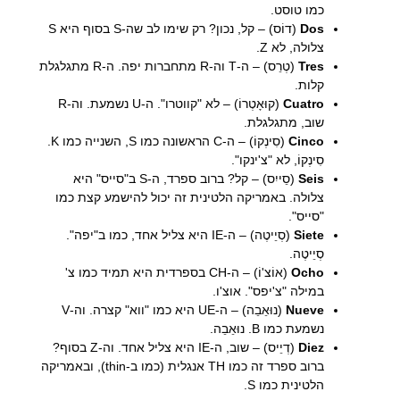
כמו טוסט.
Dos
(דוֹס) – קל, נכון? רק שימו לב שה-S בסוף היא S
צלולה, לא Z.
Tres
(טְרֵס) – ה-T וה-R מתחברות יפה. ה-R מתגלגלת
קלות.
Cuatro
(קוּאָטְרוֹ) – לא "קווטרו". ה-U נשמעת. וה-R
שוב, מתגלגלת.
Cinco
(סִינְקוֹ) – ה-C הראשונה כמו S, השנייה כמו K.
סִינְקוֹ, לא "צ'ינקו".
Seis
(סֵייִס) – קל? ברוב ספרד, ה-S ב"סייס" היא
צלולה. באמריקה הלטינית זה יכול להישמע קצת כמו
"סייס".
Siete
(סְיֵיטֶה) – ה-IE היא צליל אחד, כמו ב"יפה".
סְיֵיטֶה.
Ocho
(אוֹצ'וֹ) – ה-CH בספרדית היא תמיד כמו צ'
במילה "צ'יפס". אוצ'ו.
Nueve
(נוּאֵבֵה) – ה-UE היא כמו "ווא" קצרה. וה-V
נשמעת כמו B. נוּאֵבֵה.
Diez
(דְיֵיס) – שוב, ה-IE היא צליל אחד. וה-Z בסוף?
ברוב ספרד זה כמו TH אנגלית (כמו ב-thin), ובאמריקה
הלטינית כמו S.