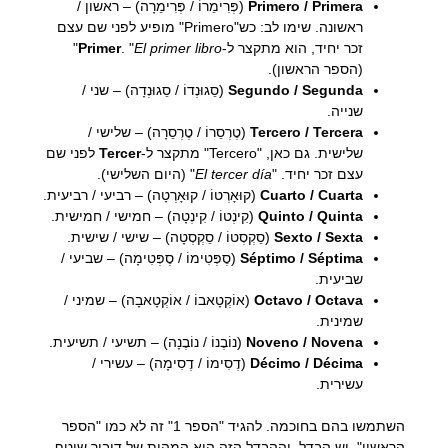
Primero / Primera
(פְּרִימֵרוֹ / פְּרִימֵרָה) – ראשון /
ראשונה. שימו לב: כש"Primero" מופיע לפני שם עצם
זכר יחיד, הוא מתקצר ל-
El primer libro
. "
Primer
"
(הספר הראשון).
Segundo / Segunda
(סֵגוּנְדוֹ / סֵגוּנְדָה) – שני /
שנייה.
Tercero / Tercera
(טֶרְסֵרוֹ / טֶרְסֵרָה) – שלישי /
שלישית. גם כאן, "Tercero" מתקצר ל-
Tercer
לפני שם
עצם זכר יחיד. "
El tercer día
" (היום השלישי).
Cuarto / Cuarta
(קוּאָרְטוֹ / קוּאָרְטָה) – רביעי / רביעית.
Quinto / Quinta
(קִינְטוֹ / קִינְטָה) – חמישי / חמישית.
Sexto / Sexta
(סֵקְסְטוֹ / סֵקְסְטָה) – שישי / שישית.
Séptimo / Séptima
(סֶפְּטִימוֹ / סֶפְּטִימָה) – שביעי /
שביעית.
Octavo / Octava
(אוֹקְטָאבוֹ / אוֹקְטָאבָה) – שמיני /
שמינית.
Noveno / Novena
(נוֹבֶנוֹ / נוֹבֶנָה) – תשיעי / תשיעית.
Décimo / Décima
(דֶסִימוֹ / דֶסִימָה) – עשירי /
עשירית.
השתמשו בהם בחוכמה. להגיד "הספר 1" זה לא כמו "הספר
הראשון". יש הבדל, וההבדל הזה הוא המהות של דיבור שוטף