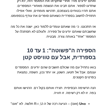
ואתם יודעים מה? אחרי שתקראו את המאמר הזה, לא רק
שתדעו לספור. אתם תבינו את הנשמה מאחורי המספרים.
אתם תהיו בטוחים בעצמכם, תרגישו מומחים, ואולי אפילו
תתחילו לחשוב בספרדית כשאתם סופרים את עודף בכספומט.
אז תתכוננו. כי מה שאתם עומדים ללמוד כאן, ישנה את כל מה
שחשבתם שאתם יודעים על ספירה. ולעולם לא תסתכלו על
המספר "אחד" באותה צורה. מבטיח.
הספירה ה"פשוטה": 1 עד 10
בספרדית, אבל עם טוויסט קטן
בואו נתחיל עם מה שכולם חושבים שהם יודעים. המספרים
עצמם. אבל אל תטעו, השטן, או יותר נכון, השפה, נמצאת
בפרטים הקטנים.
הנה הרשימה הבסיסית. תגידו אותם בקול רם. הרגישו אותם
בפה. זו לא רק רשימה. זו חוויה.
Uno
(אוּנוֹ) – הגיעה רכה של ה-U, ו-R חלשה. לא "אונו"