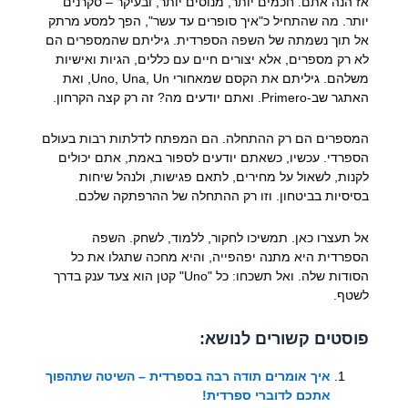
אז הנה אתם. חכמים יותר, מנוסים יותר, ובעיקר – סקרנים
יותר. מה שהתחיל כ"איך סופרים עד עשר", הפך למסע מרתק
אל תוך נשמתה של השפה הספרדית. גיליתם שהמספרים הם
לא רק מספרים, אלא יצורים חיים עם כללים, הגיות ואישיות
משלהם. גיליתם את הקסם שמאחורי Uno, Una, Un, ואת
האתגר שב-Primero. ואתם יודעים מה? זה רק קצה הקרחון.
המספרים הם רק ההתחלה. הם המפתח לדלתות רבות בעולם
הספרדי. עכשיו, כשאתם יודעים לספור באמת, אתם יכולים
לקנות, לשאול על מחירים, לתאם פגישות, ולנהל שיחות
בסיסיות בביטחון. וזו רק ההתחלה של ההרפתקה שלכם.
אל תעצרו כאן. תמשיכו לחקור, ללמוד, לשחק. השפה
הספרדית היא מתנה יפהפייה, והיא מחכה שתגלו את כל
הסודות שלה. ואל תשכחו: כל "Uno" קטן הוא צעד ענק בדרך
לשטף.
פוסטים קשורים לנושא:
איך אומרים תודה רבה בספרדית – השיטה שתהפוך
אתכם לדוברי ספרדית!