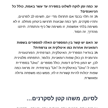
ש: כמה זמן לוקח לשלוט בספירה עד עשר באמת, כולל כל
הניואנסים?
ת:
זה תלוי בכם! אם תתרגלו מדי יום, תשימו לב לפרטים,
ותהיו סקרנים, תוך כמה שבועות תרגישו ביטחון מוחלט. זו לא
משימה בלתי אפשמת, זו משימה של כיף והתמדה. תיהנו
מהדרך, זה הסוד.
ש: האם יש קשר בין המספרים האלה למספרים בשפות
רומאניות אחרות כמו איטלקית או צרפתית?
ת:
בוודאי! הספרדית, האיטלקית, הצרפתית, הפורטוגזית
והרומנית הן כולן שפות רומאניות, כלומר, התפתחו מלטינית.
לכן, יש המון מילים דומות, כולל מספרים. "Uno" בספרדית
דומה ל-"Uno" באיטלקית ול-"Un" בצרפתית. זה מראה כמה
שפות יכולות להיות קשורות זו לזו, ממש כמו משפחה גדולה
ומאושרת.
לסיום, משהו קטן לסקרנים…