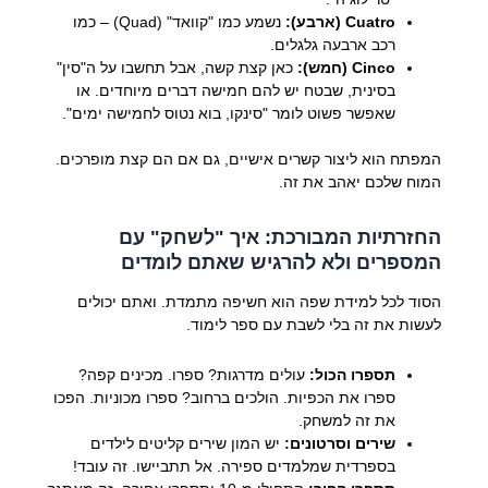
Cuatro (ארבע):
נשמע כמו "קוואד" (Quad) – כמו
רכב ארבעה גלגלים.
Cinco (חמש):
כאן קצת קשה, אבל תחשבו על ה"סין"
בסינית, שבטח יש להם חמישה דברים מיוחדים. או
שאפשר פשוט לומר "סינקו, בוא נטוס לחמישה ימים".
המפתח הוא ליצור קשרים אישיים, גם אם הם קצת מופרכים.
המוח שלכם יאהב את זה.
החזרתיות המבורכת: איך "לשחק" עם
המספרים ולא להרגיש שאתם לומדים
הסוד לכל למידת שפה הוא חשיפה מתמדת. ואתם יכולים
לעשות את זה בלי לשבת עם ספר לימוד.
תספרו הכול:
עולים מדרגות? ספרו. מכינים קפה?
ספרו את הכפיות. הולכים ברחוב? ספרו מכוניות. הפכו
את זה למשחק.
שירים וסרטונים:
יש המון שירים קליטים לילדים
בספרדית שמלמדים ספירה. אל תתביישו. זה עובד!