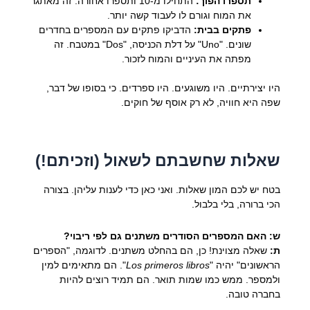
תספרו הפוך:
התחילו מ-10 ותספרו אחורה. זה מאתגר
את המוח וגורם לו לעבוד קשה יותר.
פתקים בבית:
הדביקו פתקים עם המספרים בחדרים
שונים. "Uno" על דלת הכניסה, "Dos" במטבח. זה
מפתה את העיניים והמוח לזכור.
היו יצירתיים. היו משוגעים. היו ספרדים. כי בסופו של דבר,
שפה היא חוויה, לא רק אוסף של חוקים.
שאלות שחשבתם לשאול (וזכיתם!)
בטח יש לכם המון שאלות. ואני כאן כדי לענות עליהן. בצורה
הכי ברורה, בלי בלבול.
ש: האם המספרים הסודרים משתנים גם לפי ריבוי?
ת:
שאלה מצוינת! כן, הם בהחלט משתנים. לדוגמה, "הספרים
הראשונים" יהיה "
Los primeros libros
". הם מתאימים למין
ולמספר. ממש כמו שמות תואר. הם תמיד רוצים להיות
בחברה טובה.