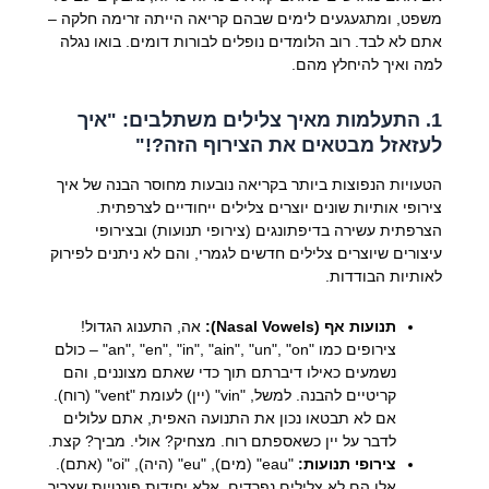
משפט, ומתגעגעים לימים שבהם קריאה הייתה זרימה חלקה –
אתם לא לבד. רוב הלומדים נופלים לבורות דומים. בואו נגלה
למה ואיך להיחלץ מהם.
1. התעלמות מאיך צלילים משתלבים: "איך
לעזאזל מבטאים את הצירוף הזה?!"
הטעויות הנפוצות ביותר בקריאה נובעות מחוסר הבנה של איך
צירופי אותיות שונים יוצרים צלילים ייחודיים לצרפתית.
הצרפתית עשירה בדיפתונגים (צירופי תנועות) ובצירופי
עיצורים שיוצרים צלילים חדשים לגמרי, והם לא ניתנים לפירוק
לאותיות הבודדות.
תנועות אף (Nasal Vowels):
אה, התענוג הגדול!
צירופים כמו "an", "en", "in", "ain", "un", "on" – כולם
נשמעים כאילו דיברתם תוך כדי שאתם מצוננים, והם
קריטיים להבנה. למשל, "vin" (יין) לעומת "vent" (רוח).
אם לא תבטאו נכון את התנועה האפית, אתם עלולים
לדבר על יין כשאספתם רוח. מצחיק? אולי. מביך? קצת.
צירופי תנועות:
"eau" (מים), "eu" (היה), "oi" (אתם).
אלו הם לא צלילים נפרדים, אלא יחידות פונטיות שצריך