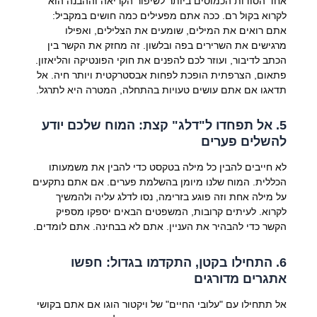
אחד הסודות הכמוסים ביותר לשיפור הקריאה וההבנה הוא
לקרוא בקול רם. ככה אתם מפעילים כמה חושים במקביל:
אתם רואים את המילים, שומעים את הצלילים, ואפילו
מרגישים את השרירים בפה ובלשון. זה מחזק את הקשר בין
הכתב לדיבור, ועוזר לכם להפנים את חוקי הפונטיקה והליאזון.
פתאום, הצרפתית הופכת לפחות אבסטרקטית ויותר חיה. אל
תדאגו אם אתם עושים טעויות בהתחלה, המטרה היא לתרגל.
5. אל תפחדו ל"דלג" קצת: המוח שלכם יודע
להשלים פערים
לא חייבים להבין כל מילה בטקסט כדי להבין את משמעותו
הכללית. המוח שלנו מיומן בהשלמת פערים. אם אתם נתקעים
על מילה אחת וזה פוגע בזרימה, נסו לדלג עליה ולהמשיך
לקרוא. לעיתים קרובות, המשפטים הבאים יספקו מספיק
הקשר כדי להבהיר את העניין. אתם לא בבחינה. אתם לומדים.
6. התחילו בקטן, התקדמו בגדול: חפשו
אתגרים מדורגים
אל תתחילו עם "עלובי החיים" של ויקטור הוגו אם אתם בקושי