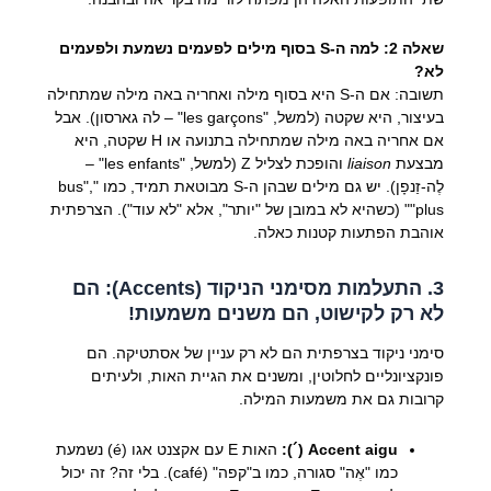
שאלה 2: למה ה-S בסוף מילים לפעמים נשמעת ולפעמים
לא?
תשובה: אם ה-S היא בסוף מילה ואחריה באה מילה שמתחילה
בעיצור, היא שקטה (למשל, "les garçons" – לה גארסון). אבל
אם אחריה באה מילה שמתחילה בתנועה או H שקטה, היא
מבצעת
liaison
והופכת לצליל Z (למשל, "les enfants" –
לֶה-זַנפָן). יש גם מילים שבהן ה-S מבוטאת תמיד, כמו "bus",
"plus" (כשהיא לא במובן של "יותר", אלא "לא עוד"). הצרפתית
אוהבת הפתעות קטנות כאלה.
3. התעלמות מסימני הניקוד (Accents): הם
לא רק לקישוט, הם משנים משמעות!
סימני ניקוד בצרפתית הם לא רק עניין של אסתטיקה. הם
פונקציונליים לחלוטין, ומשנים את הגיית האות, ולעיתים
קרובות גם את משמעות המילה.
Accent aigu (´):
האות E עם אקצנט אגו (é) נשמעת
כמו "אֶה" סגורה, כמו ב"קפה" (café). בלי זה? זה יכול