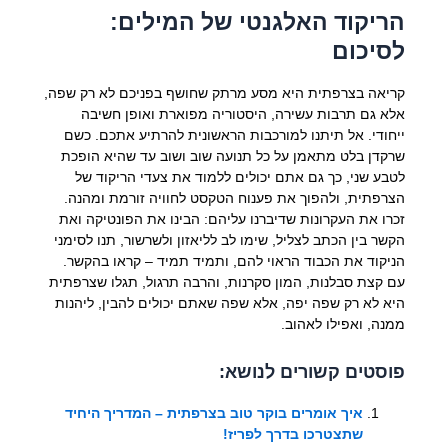
הריקוד האלגנטי של המילים:
לסיכום
קריאה בצרפתית היא מסע מרתק שחושף בפניכם לא רק שפה,
אלא גם תרבות עשירה, היסטוריה מפוארת ואופן חשיבה
ייחודי. אל תיתנו למורכבות הראשונית להרתיע אתכם. כשם
שרקדן בלט מתאמן על כל תנועה שוב ושוב עד שהיא הופכת
לטבע שני, כך גם אתם יכולים ללמוד את צעדי הריקוד של
הצרפתית, ולהפוך את פענוח הטקסט לחוויה זורמת ומהנה.
זכרו את העקרונות שדיברנו עליהם: הבינו את הפונטיקה ואת
הקשר בין הכתב לצליל, שימו לב לליאזון ולשרשור, תנו לסימני
הניקוד את הכבוד הראוי להם, ותמיד תמיד – קראו בהקשר.
עם קצת סבלנות, המון סקרנות, והרבה תרגול, תגלו שצרפתית
היא לא רק שפה יפה, אלא שפה שאתם יכולים להבין, ליהנות
ממנה, ואפילו לאהוב.
פוסטים קשורים לנושא:
איך אומרים בוקר טוב בצרפתית – המדריך היחיד
שתצטרכו בדרך לפריז!