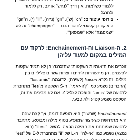
ללמוד כשלמות. אין דרך "לנחש" אותם, רק ללמוד
ולתרגל.
צירופי עיצורים:
"ch" (ש'), "gn" (נייה), "ill" (י). ה"gn"
הוא קורבן קלאסי לחוסר הבנה – "champagne" זה לא
"שמפגנה" אלא "שמפאן'".
2. ה-Liaison וה-Enchaînement: לרקוד עם
המילים במקום למעוד עליהן
זוכרים את ה"אותיות השקטות" שהזכרנו? הן לא תמיד שקטות.
לפעמים, הן מתעוררות לחיים ויוצרות גשרים צליליים בין
מילים. זה נקרא
liaison
(קשירה). לדוגמה: "les amis"
(החברים) נשמע כמו "לֶה-זַאמי". ה-S השקטה מ"les" מתחברת
לתנועה של "amis" והופכת לצליל Z. אם לא מבינים את זה,
הטקסט נשמע קטוע ולא טבעי.
Enchaînement
(שרשור) היא תופעה דומה, אך קצת שונה.
היא מתרחשת כשעיצור שמופיע בסוף מילה ומבוטא, מתחבר
לתנועה שפותחת את המילה הבאה. למשל: "il est" (הוא
נמצא) נשמע כמו "אי-לֶה". ה-L של "il" מתחברת ל-E של "est".
שתי התופעות האלה הן מפתח לזרימה בקריאה ובהבנה.