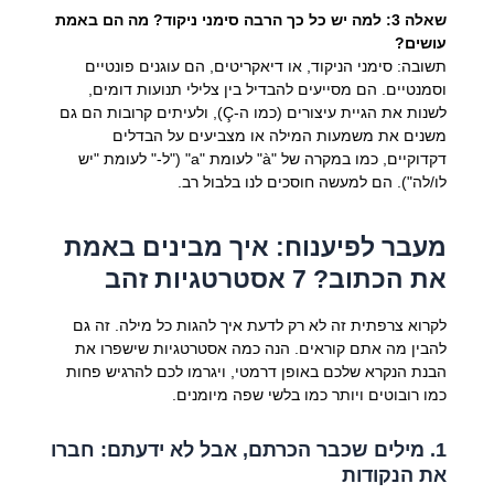
שאלה 3: למה יש כל כך הרבה סימני ניקוד? מה הם באמת
עושים?
תשובה: סימני הניקוד, או דיאקריטים, הם עוגנים פונטיים
וסמנטיים. הם מסייעים להבדיל בין צלילי תנועות דומים,
לשנות את הגיית עיצורים (כמו ה-Ç), ולעיתים קרובות הם גם
משנים את משמעות המילה או מצביעים על הבדלים
דקדוקיים, כמו במקרה של "à" לעומת "a" ("ל-" לעומת "יש
לו/לה"). הם למעשה חוסכים לנו בלבול רב.
מעבר לפיענוח: איך מבינים באמת
את הכתוב? 7 אסטרטגיות זהב
לקרוא צרפתית זה לא רק לדעת איך להגות כל מילה. זה גם
להבין מה אתם קוראים. הנה כמה אסטרטגיות שישפרו את
הבנת הנקרא שלכם באופן דרמטי, ויגרמו לכם להרגיש פחות
כמו רובוטים ויותר כמו בלשי שפה מיומנים.
1. מילים שכבר הכרתם, אבל לא ידעתם: חברו
את הנקודות