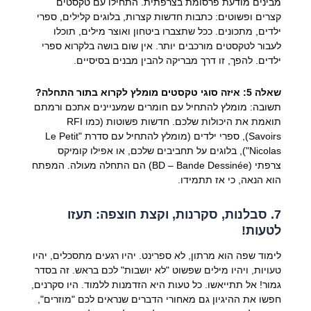
מבינים מודעת פרסומת בצרפתית. התחילו עם טקסטים
קצרים ופשוטים: כתבות חדשות קצרות, בלוגים קלילים, ספרי
ילדים, מתכונים. ככל שתצברו ביטחון ואוצר מילים, תוכלו
לעבור לטקסטים מורכבים יותר. אין שום בושה בלקרוא ספרי
ילדים. להפך, זו דרך מבריקה להבין מבנים בסיסיים.
שאלה 5: איזה סוגי טקסטים מומלץ לקרוא בתור התחלה?
תשובה: מומלץ להתחיל עם חומרים שמעניינים אתכם ורמתם
תואמת את היכולות שלכם. חדשות פשוטות (כמו RFI
Savoirs), ספרי ילדים (מומלץ להתחיל עם סדרת "Le Petit
Nicolas"), בלוגים על תחביבים שלכם, או אפילו קומיקס
צרפתי (BD – Bande Dessinée) הם התחלה מעולה. המפתח
הוא הנאה, כי אז תתמידו.
7. סבלנות, סקרנות, וקצת חוצפה: תעזו
לטעות!
לימוד שפה הוא מרתון, לא ספרינט. יהיו רגעים מתסכלים, יהיו
טעויות, ויהיו מילים שפשוט "לא יושבות" לכם בראש. זה בסדר
גמור! אל תתייאשו. כל טעות היא הזדמנות ללמוד. היו סקרנים,
חפשו את ההיגיון גם מאחורי הדברים שנראים לכם "מוזרים",