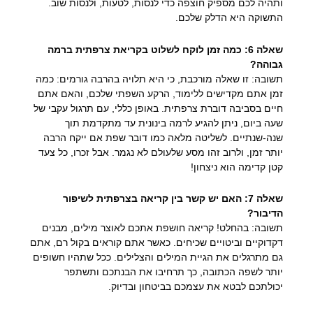
ותהיה לכם מספיק חוצפה כדי לנסות, לטעות, ולנסות שוב.
התשוקה היא הדלק שלכם.
שאלה 6: כמה זמן לוקח לשלוט בקריאת צרפתית ברמה
גבוהה?
תשובה: זו שאלה מורכבת, כי היא תלויה בהרבה גורמים: כמה
זמן אתם מקדישים ללימוד, הרקע השפתי שלכם, והאם אתם
חיים בסביבה דוברת צרפתית. באופן כללי, עם תרגול עקבי של
שעה ביום, ניתן להגיע לרמה בינונית עד מתקדמת תוך
שנה-שנתיים. לשליטה מלאה כמו דובר שפת אם ייקח הרבה
יותר זמן, ולרוב זהו מסע שלעולם לא נגמר. אבל זכרו, כל צעד
קטן קדימה הוא ניצחון!
שאלה 7: האם יש קשר בין קריאה בצרפתית לשיפור
הדיבור?
תשובה: בהחלט! קריאה חושפת אתכם לאוצר מילים, מבנים
דקדוקיים וביטויים שכיחים. כאשר אתם קוראים בקול רם, אתם
גם מתרגלים את הגיית המילים והצלילים. ככל שתהיו חשופים
יותר לשפה הכתובה, כך תרחיבו את הבנתכם ותשתפר
יכולתכם לבטא את עצמכם בביטחון ובדיוק.