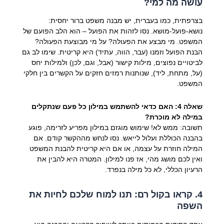
עושה מה למי?
בצרפתית, כמו בעברית, יש מבנה משפט ברור יחסית:
נושא-פועל-מושא. נסו לזהות את הפועל – הוא הלב הפועם של
המשפט. מי מבצע את הפעולה? על מי מבוצעת הפעולה?
הבנת הפועל וזמנו (עבר, הווה, עתיד) היא קריטית. שימו לב גם
לביטויים נפוצים, מילות קישור (אבל, וגם, לכן) ולמילות יחס
(על, מתחת, ליד), שנותנות רמזים חזקים על הקשרים בין חלקי
המשפט.
שאלה 4: האם כדאי להשתמש במילון כל פעם שנתקלים
במילה לא מוכרת?
תשובה: ממש לא! שימוש מוגזם במילון מפריע לזרימה, פוגע
בהבנה הכוללת ועלול לייאש. נסו לנחש מההקשר קודם. אם
המילה חוזרת על עצמה, או אם היא קריטית להבנת המשפט
ואין לכם מושג מהי, אז פנו למילון. המטרה היא להבין את
הרעיון הכללי, לא כל מילה בנפרד.
4. קראו בקול רם: תנו למוח שלכם לחיות את
השפה