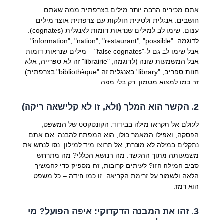
אתם מכירים הרבה יותר מילים בצרפתית ממה שאתם
חושבים. אנגלית ולטינית חולקות עם צרפתית אוצר מילים
עצום. שימו לב למילים שנראות דומות לאנגלית (cognates).
לדוגמה: "information", "nation", "restaurant", "possible".
אבל שימו לב גם ל-"false cognates" – מילים שנראות דומות
אבל המשמעות שונה (לדוגמה, "librairie" זה לא ספרייה, אלא
חנות ספרים; "library" באנגלית זה "bibliothèque" בצרפתית).
זה כמו למצוא מטמון, רק בלי מפה.
2. הקשר הוא המלך (ולא, זו לא קלישאה ריקה)
לעולם אל תקראו מילה בבידוד. הקונטקסט של המשפט,
הפסקה, ואפילו המאמר כולו, הוא המפתח להבנה. אם אתם
נתקלים במילה לא מוכרת, אל תרוצו מיד למילון. נסו לנחש את
משמעותה מתוך ההקשר. מה הנושא הכללי? מה מתרחש
סביב המילה הזו? לעיתים קרובות, זה מספיק כדי להמשיך
הלאה ולשמור על זרימת הקריאה. זו כמו חידה – כל משפט
הוא רמז.
3. זהו את המבנה הדקדוקי: איפה הפועל? מי