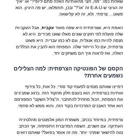
שאלות כמו: "מה, חצי מהאותיות האלה סתם ליופי?" או "איך
זה הגיוני ש-E-A-U זה 'אוֹ'?" ובכן, תתפלאו, יש פה היגיון. הוא
פשוט… צרפתי. ולא, זה לא קלישאה.
האמת היא, שצרפתית היא שפה מאוד
עקבית
, אבל העקביות
שלה פועלת לפי חוקים שונים מאלו שאנו מכירים. היא לא
מנסה להיות כמו אנגלית, וגם לא כמו עברית. היא פשוט
צרפתית, עם כל הייחוד שלה. המפתח הוא להבין את הכללים
האלה, ואז לראות איך הם משחקים יחד.
הקסם של הפונטיקה הצרפתית: למה הצלילים
נשמעים אחרת?
דמיינו שאתם מנסים לפענח קוד סודי. כל אות, כל צירוף
אותיות בצרפתית, הוא בעצם חלק מהקוד הזה. ברגע שמבינים
את המפתח, הכול מתחיל להתחבר. ה"צליל השקט" המפורסם
הוא אחד האבנים המרכזיות בקוד הזה, והוא ממש לא סתמי.
צרפתית, במיוחד בכתב, משמרת המון אלמנטים מהלטינית
העתיקה. עם השנים, השפה המדוברת התפתחה, אך הכתב
נטה להישאר שמרני יותר. מה זה אומר בפועל? שאתם רואים