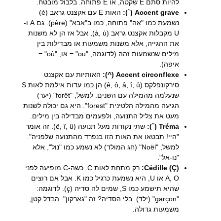
להיות סתם E שקטה, או E פתוחה. בלבול מובטח.
Accent grave (`):
האות E עם אקצנט גראב (è)
נשמעת כמו "אֵה" פתוחה, כמו ב"אבא" (père). גם A ו-
U מקבלות אקצנט גראב (à, ù), אבל אז הן לא משנות
את ההגייה, אלא משנות משמעות או מבדילות בין
מילים שנשמעות זהה (לדוגמה, "ou" = או, "où" =
איפה).
Accent circonflexe (^):
האותיות עם אקצנט
סירקונפלקס (ê, ô, â, î, û) הן כמו עדות אילמת לאות S
שנעלמה מהמילה עם השנים. למשל, "forêt" (יער)
הגיעה מהמילה הלטינית "forest". היא גם יכולה לשנות
מעט את צליל התנועה, ולפעמים מבדילה בין מילים.
Tréma (¨):
שתי נקודות מעל תנועה (ë, ï, ü). זה אומר
"היי! תבטאו את האות הזו בנפרד מהתנועה שלפניה".
למשל, "Noël" (חג המולד) לא נשמע כמו "נול", אלא
"נו-אל".
Cédille (Ç):
רק מתחת לאות C. כשה-C מופיעה לפני
A, O או U, היא נשמעת כרגיל כמו K. אבל אם רוצים
שהיא תישמע כמו S, שמים לה סדיה (ç). לדוגמה:
"garçon" (ילד). בלי הסדיה? זה "גארקון". הבדל קטן,
משמעות גדולה.