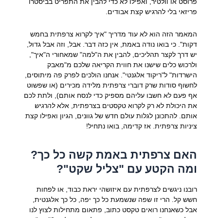
פרוסט או וולטיר, ואפילו לא כדי להבין את התפריט בביסטרו
פריזאי בלי להרגיש קצת אבודים.
המאמר הזה הוא לא עוד מדריך "איך לקרוא צרפתית בחמש
דקות". כי בואו נודה באמת, אין כזה דבר. אבל, וזה אבל גדול,
יש דרך לקצר תהליכים, להבין את ה"למה" שמאחורי ה"איך",
ולרכוש כלים שישנו את חווית הקריאה שלכם מ"מאבק
הישרדות" ל"ריקוד אלגנטי". אנחנו הולכים לפרק פה מיתוסים,
לחשוף סודות שרק דוברי צרפתית מלידה מכירים (או שפשוט
אף פעם לא חשבו עליהם מספיק כדי לנסח אותם), ולתת לכם
את היכולת לא רק לקרוא טקסטים בצרפתית, אלא
להרגיש
אותם. להתכונן לגלות עולם חדש של גוונים, הגיון ואפילו קצת
ציניות צרפתית. אז קדימה, בואו נתחיל!
האם צרפתית באמת קשה כל כך?
ומה הקטע עם "צליל שקט"?
רובנו ניגשים לצרפתית עם איזושהי יראת כבוד, או לפחות
חשש קל. הרי זו שפה שנשמעת כל כך יפה, כל כך אלגנטית,
אבל כשאנחנו רואים טקסט כתוב, פתאום מתחילות לצוץ לנו