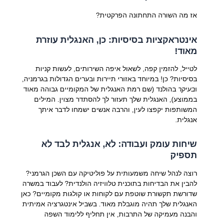
אז מה השורה התחתונה הפרקטית?
אינטראקציות בסיסיות: כן, האנגלית עוזרת
מאוד!
לטייל, להזמין קפה, לשאול איפה השירותים, לעשות קניות
בסיסיות? כן! במיוחד באזורי תיירות ובערים הגדולות בגרמניה,
ו
בעיקר
בהולנד (שם רמת האנגלית של המקומיים גבוהה מאוד
בממוצע), האנגלית שלך תעזור לך להסתדר מצוין. המילים
המשותפות יקפצו לעין, והרבה אנשים ישמחו לדבר איתך
אנגלית.
שיחות עומק ועבודה: לא, אנגלית לבד לא
תספיק
רוצה לנהל שיחה משמעותית על פוליטיקה עם השכן הגרמני?
להבין את הבדיחות בתוכנית טלוויזיה הולנדית? לעבוד במשרה
שדורשת תקשורת שוטפת עם לקוחות או קולגות מקומיים? כאן
האנגלית שלך תהיה מוגבלת מאוד. בשביל אינטגרציה אמיתית
והבנה מעמיקה של התרבות, אין תחליף ללימוד השפה