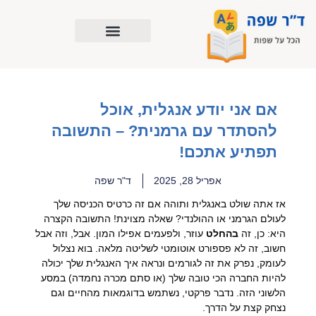
ילוג
תוכן
אם אני יודע אנגלית, אוכל
להסתדר עם גרמנית? – התשובה
תפתיע אתכם!
אפריל 28, 2025
ד"ר שפה
אז אתה שולט באנגלית ותוהה אם זה כרטיס הכניסה שלך
לעולם הגרמני או ההולנדי? שאלה מצוינת! התשובה הקצרה
היא: כן, זה
בהחלט
עוזר, ולפעמים אפילו המון. אבל, וזה אבל
חשוב, זה לא פספורט אוטומטי לשליטה מלאה. בוא נצלול
לעומק, נפרק את זה לגורמים ונראה איך האנגלית שלך יכולה
להיות החברה הכי טובה שלך (או סתם מכרה נחמדה) במסע
הלשוני הזה. נדבר פרקטי, נשתמש בדוגמאות מהחיים וגם
נצחק קצת על הדרך.