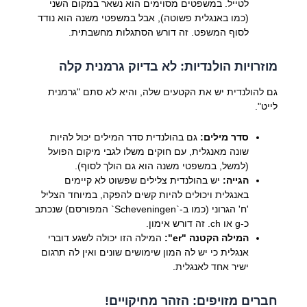
לטייל. במשפטים מסוימים הוא נשאר במקום השני
(כמו באנגלית פשוטה), אבל במשפטי משנה הוא נודד
לסוף המשפט. זה דורש הסתגלות מחשבתית.
מוזרויות הולנדיות: לא בדיוק גרמנית קלה
גם להולנדית יש את הקטעים שלה, והיא לא סתם "גרמנית
לייט".
סדר מילים:
גם בהולנדית סדר המילים יכול להיות
שונה מאנגלית, עם חוקים משלו לגבי מיקום הפועל
(למשל, במשפטי משנה הוא גם הולך לסוף).
הגייה:
יש בהולנדית צלילים שפשוט לא קיימים
באנגלית ויכולים להיות קשים להפקה, במיוחד הצליל
'ח' הגרוני (כמו ב-`Scheveningen` המפורסם) שנכתב
כ-g או ch. זה דורש אימון.
המילה הקטנה "er":
המילה הזו יכולה לשגע דוברי
אנגלית כי יש לה המון שימושים שונים ואין לה תרגום
ישיר אחד לאנגלית.
חברים מזויפים: הזהר מחיקויים!