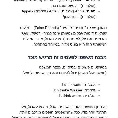
(הולנדית) – כמעט אותו דבר.
תפוח:
Apple (אנגלית) / Apfel (גרמנית) / Appel
(הולנדית) – בתיאבון!
כמובן, יש גם "חברים מזויפים" (False Friends) – מילים
שנראות דומות אבל משמעותן שונה לגמרי (למשל, `Gift`
בגרמנית זה רעל, לא מתנה!). אבל בגדול, אוצר המילים
המשותף הזה הוא בונוס אדיר, במיוחד בהתחלה.
מבנה משפט: לפעמים זה מרגיש מוכר
במשפטים פשוטים ובסיסיים, מבנה המשפט
(נושא-פועל-מושא) יכול להיות דומה בין השפות. למשל:
אנגלית: I drink water.
גרמנית: Ich trinke Wasser.
הולנדית: Ik drink water.
זה נותן תחושת ביטחון ראשונית. אבל, וזה אבל גדול, אל
תתרגל יותר מדי. ככל שהמשפטים הופכים מורכבים יותר,
במיוחד בגרמנית, סדר המילים יכול להשתנות דרמטית. הפועל