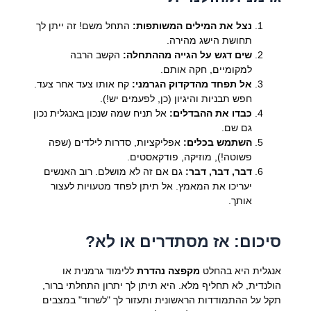
נצל את המילים המשותפות:
התחל משם! זה ייתן לך
תחושת הישג מהירה.
שים דגש על הגייה מההתחלה:
הקשב הרבה
למקומיים, חקה אותם.
אל תפחד מהדקדוק הגרמני:
קח אותו צעד אחר צעד.
חפש תבניות והיגיון (כן, לפעמים יש!).
כבדו את ההבדלים:
אל תניח שמה שנכון באנגלית נכון
גם שם.
השתמש בכלים:
אפליקציות, סדרות לילדים (שפה
פשוטה!), מוזיקה, פודקאסטים.
דבר, דבר, דבר:
גם אם זה לא מושלם. רוב האנשים
יעריכו את המאמץ. אל תיתן לפחד מטעויות לעצור
אותך.
סיכום: אז מסתדרים או לא?
אנגלית היא בהחלט
מקפצה נהדרת
ללימוד גרמנית או
הולנדית, לא תחליף מלא. היא תיתן לך יתרון התחלתי ברור,
תקל על ההתמודדות הראשונית ותעזור לך "לשרוד" במצבים