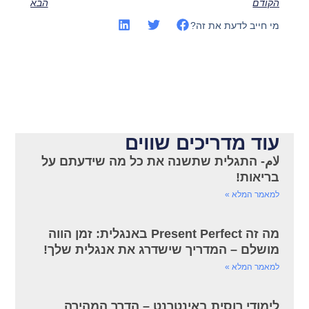
הקודם
הבא
מי חייב לדעת את זה?
עוד מדריכים שווים
لام- התגלית שתשנה את כל מה שידעתם על
בריאות!
למאמר המלא »
מה זה Present Perfect באנגלית: זמן הווה
מושלם – המדריך שישדרג את אנגלית שלך!
למאמר המלא »
לימודי רוסית באינטרנט – הדרך המהירה