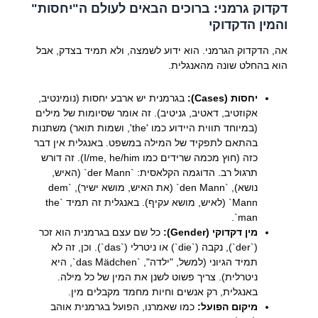
דקדוק גרמני: ברוכים הבאים לעולם ה"יחסות"
והמין הדקדוקי
אה, הדקדוק הגרמני. הוא ידוע לשמצה, ולא תמיד בצדק, אבל
הוא בהחלט שונה מהאנגלית.
יחסות (Cases):
בגרמנית יש ארבע יחסות (נומינטיב,
אקוזטיב, דאטיב, גניטיב). זה אומר שסיומות של מילים
(במיוחד תווית היידוע כמו 'the', ושמות תואר) משתנות
בהתאם לתפקיד של המילה במשפט. באנגלית אין דבר
כזה (חוץ מכמה שרידים כמו I/me, he/him). זה דורש
תרגול רב. הדוגמה הקלאסית: `der Mann` (האיש,
נושא), `den Mann` (את האיש, מושא ישיר), `dem
Mann` (לאיש, מושא עקיף). באנגלית זה תמיד `the
man`.
מין דקדוקי (Gender):
כל שם עצם בגרמנית הוא זכר
(`der`), נקבה (`die`) או ניטרלי (`das`). וכן, זה לא
תמיד הגיוני (למשל, "ילדה", `das Mädchen`, היא
ניטרלית). צריך פשוט לשנן את המין של כל מילה.
באנגלית, רק אנשים וחיות מחמד מקבלים מין.
מיקום הפועל:
כמו שאמרנו, הפועל בגרמנית אוהב