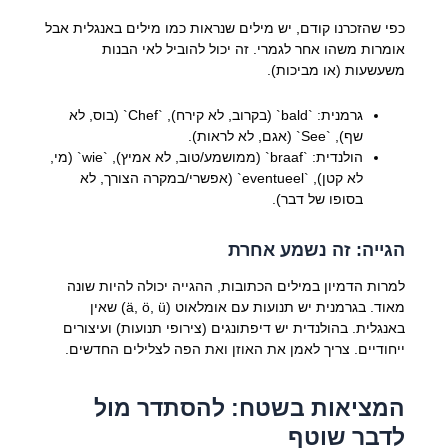
כפי שהזכרנו קודם, יש מילים שנראות כמו מילים באנגלית אבל
אומרות משהו אחר לגמרי. זה יכול להוביל לאי הבנות
משעשעות (או מביכות).
גרמנית: `bald` (בקרוב, לא קירח), `Chef` (בוס, לא
שף), `See` (אגם, לא לראות).
הולנדית: `braaf` (ממושמע/טוב, לא אמיץ), `wie` (מי,
לא קטן), `eventueel` (אפשרי/במקרה הצורך, לא
בסופו של דבר).
הגייה: זה נשמע אחרת
למרות הדמיון במילים הכתובות, ההגייה יכולה להיות שונה
מאוד. בגרמנית יש תנועות עם אומלאוט (ä, ö, ü) שאין
באנגלית. בהולנדית יש דיפתונגים (צירופי תנועות) ועיצורים
ייחודיים. צריך לאמן את האוזן ואת הפה לצלילים החדשים.
המציאות בשטח: להסתדר מול
לדבר שוטף