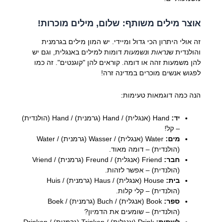
אוצר מילים משותף: שלום, מילים מוכרות!
זה אולי היתרון הכי גדול ומיידי. יש המון מילים בגרמנית
והולנדית ש
נראות
ו
נשמעות
דומות למילים באנגלית, וגם יש
להן משמעות זהה או דומה. קוראים להן "קוגנטים". זה כמו
לפגוש אנשים מוכרים במדינה זרה!
הנה כמה דוגמאות טעימות:
יד:
Hand (אנגלית) / Hand (גרמנית) / Hand (הולנדית)
– קל!
מים:
Water (אנגלית) / Wasser (גרמנית) / Water
(הולנדית) – דומה מאוד.
חבר:
Friend (אנגלית) / Freund (גרמנית) / Vriend
(הולנדית) – אפשר לזהות.
בית:
House (אנגלית) / Haus (גרמנית) / Huis
(הולנדית) – קלי קלות.
ספר:
Book (אנגלית) / Buch (גרמנית) / Boek
(הולנדית) – שומעים את הדמיון?
לשתות:
Drink (אנגלית) / Trinken (גרמנית) / Drinken