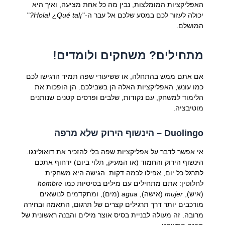
האפליקציות המומלצות, נבין מה כל אחת מציעה, ואיך היא
יכולה לעזור לכם במסע שלכם אל עבר ה-"
¡Hola! ¿Qué tal?
"
המושלם.
מתחילים? משחקים ולומדים!
אם אתם ממש בהתחלה, או ששיעורי שפה תמיד הרגישו לכם
כמו עונש, האפליקציות האלה הן בשבילכם. הן הופכות את
הלימוד למשחק, עם נקודות, שלבים ופרסים קטנים שנותנים
מוטיבציה.
Duolingo
– הינשוף הירוק שלא מרפה
אי אפשר לדבר על אפליקציות שפה בלי להזכיר את דואולינגו.
הינשוף הירוק והחמוד (או המעיק, תלוי ביום) ידחוף אתכם
לתרגל כל יום, אפילו לכמה דקות. הגישה היא משחקית
לחלוטין: אתם מתחילים עם מילים בסיסיות כמו
hombre
(איש),
mujer
(אישה),
agua
(מים), ומתקדמים לנושאים
מורכבים יותר דרך תרגילים קצרים של תרגום, התאמה ובחירה
מרובה. זה מעולה לבניית בסיס אוצר מילים והבנה ראשונית של