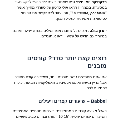
פרקטיקה יומיומית:
נניח שאתם רוצים לזכור איך לבקש חשבון
במסעדה. בממרייז תראו אולי סרטון של ספרדי מחייך אומר
"
La cuenta, por favor
", וזה יעזור לכם לקשר את הביטוי
לסיטואציה אמיתית ולצליל הנכון.
יתרון בולט:
מצוינת להרחבת אוצר מילים בצורה יעילה ומהנה,
במיוחד עם הדגש על שמע ווידאו אותנטיים.
רוצים קצת יותר סדר? קורסים
מובנים
אם אתם מחפשים גישה מובנית יותר, שמזכירה קורס מסודר
אבל עדיין נגישה ואינטראקטיבית, האפליקציות הבאות יכולות
להתאים לכם.
Babbel
– שיעורים קצרים ויעילים
באבל מציעה קורסים המתמקדים בשיחות מהחיים האמיתיים.
השיעורים קצרים יחסית (10-15 דקות) ובנויים סביב נושאים