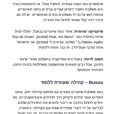
שימושיים כמו הצגה עצמית, הזמנת אוכל, או התמצאות בעיר.
היא משלבת הסברי דקדוק קצרים וברורים בתוך השיעורים,
ונותנת דגש על בניית משפטים נכונים ושימושיים. יש לה גם
פיצ'ר זיהוי קולי שעוזר לתרגל את ההגייה.
פרקטיקה יומיומית:
אחרי כמה שיעורים בבאבל, תוכלו לנהל
שיחה בסיסית כמו: "
Hola, me llamo [שמכם]. Soy de Israel.
¿Hablas inglés?
" (שלום, קוראים לי [שמכם]. אני מישראל.
אתה מדבר אנגלית?). זה כבר פותח דלתות!
חשוב לדעת:
באבל היא אפליקציה בתשלום (אחרי שיעור
ניסיון), אבל רבים מוצאים שההשקעה משתלמת בזכות התוכן
האיכותי והממוקד.
Busuu
– קהילה שעוזרת ללמוד
בוסו משלבת שיעורים מובנים עם אלמנט קהילתי חזק. אתם
לומדים אוצר מילים ודקדוק דרך תרגילים אינטראקטיביים, ואז
יכולים לתרגל כתיבה או דיבור ולהגיש את התרגילים שלכם
לבדיקה על ידי דוברי ספרדית שפת אם בקהילה. בתמורה,
אתם יכולים לעזור לאחרים שלומדים עברית. זה יוצר מעגל