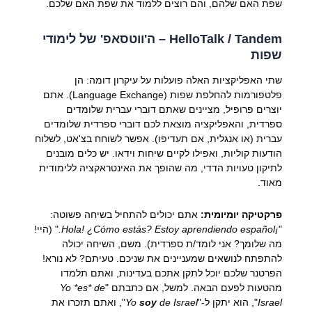
שפת האם שלהם, והם רוצים ללמוד את שפת האם שלכם.
HelloTalk / Tandem
– ה'ווטסאפ' של לימודי
שפות
שתי האפליקציות האלה פועלות על עיקרון דומה: הן
פלטפורמות להחלפת שפות (Language Exchange). אתם
יוצרים פרופיל, מציינים שאתם דוברי עברית שלומדים
ספרדית, והאפליקציה מוצאת לכם דוברי ספרדית שלומדים
עברית (או אנגלית, אם תעדיפו). אפשר לשוחח בצ'אט, לשלוח
הודעות קוליות, ואפילו לקיים שיחות וידאו. יש כלים מובנים
לתיקון טעויות הדדי, מה שהופך את האינטראקציה ללימודית
מאוד.
פרקטיקה יומיומית:
אתם יכולים להתחיל בשיחה פשוטה:
"
¡Hola! ¿Cómo estás? Estoy aprendiendo español.
" (היי!
מה שלומך? אני לומד/ת ספרדית). משם, השיחה יכולה
להתפתח לנושאים שמעניינים את שניכם. טעיתם? לא נורא!
הפרטנר שלכם יוכל לתקן אתכם בעדינות, ואתם תלמדו
מהטעות לפעם הבאה. למשל, אם כתבתם "
Yo *es* de
Israel
", הוא יתקן ל-"
de Israel
soy
Yo
", ואתם תזכרו את