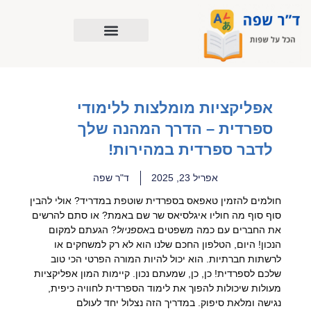
ילוג
תוכן
אפליקציות מומלצות ללימודי
ספרדית – הדרך המהנה שלך
לדבר ספרדית במהירות!
אפריל 23, 2025
ד"ר שפה
חולמים להזמין טאפאס בספרדית שוטפת במדריד? אולי להבין
סוף סוף מה חוליו איגלסיאס שר שם באמת? או סתם להרשים
את החברים עם כמה משפטים ב
אספניול
? הגעתם למקום
הנכון! היום, הטלפון החכם שלנו הוא לא רק למשחקים או
לרשתות חברתיות. הוא יכול להיות המורה הפרטי הכי טוב
שלכם לספרדית! כן, כן, שמעתם נכון. קיימות המון אפליקציות
מעולות שיכולות להפוך את לימוד הספרדית לחוויה כיפית,
נגישה ומלאת סיפוק. במדריך הזה נצלול יחד לעולם