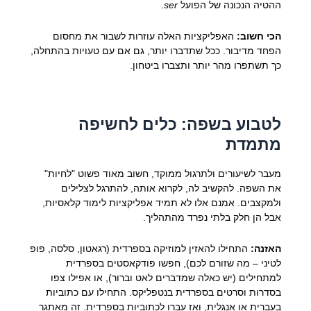
ההטיה הנכונה של הפועל
ser
.
הכי חשוב:
האפליקציות האלה עוזרות לשבור את מחסום
הפחד מדיבור. ככל שתדברו יותר, גם אם עם טעויות בהתחלה,
כך תשתפרו מהר יותר ותצברו ביטחון.
לטבוע בשפה: כלים לחשיפה
מתמדת
מעבר לשיעורים ולתרגול ממוקד, חשוב מאוד פשוט "לחיות"
את השפה. להקשיב לה, לקרוא אותה, להתרגל לצלילים
ולמקצבים. אמנם אלו לא תמיד אפליקציות לימוד קלאסיות,
אבל הן חלק בלתי נפרד מהתהליך.
האזנה:
התחילו להאזין למוזיקה בספרדית (רגאטון, סלסה, פופ
לטיני – מה שזורם לכם), חפשו פודקאסטים בספרדית
למתחילים (יש כאלה שמדברים לאט וברור), או אפילו צפו
בסדרות וסרטים בספרדית בנטפליקס. התחילו עם כתוביות
בעברית או אנגלית, ואז עברו לכתוביות בספרדית. זה מאתגר