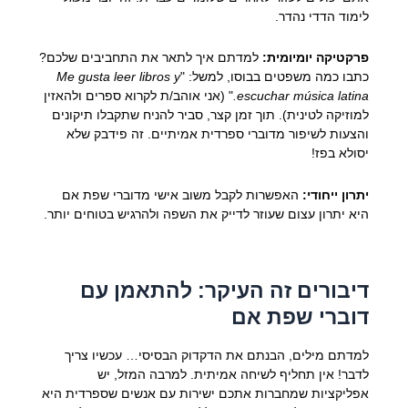
לימוד הדדי נהדר.
פרקטיקה יומיומית:
למדתם איך לתאר את התחביבים שלכם?
כתבו כמה משפטים בבוסו, למשל: "
Me gusta leer libros y
escuchar música latina.
" (אני אוהב/ת לקרוא ספרים ולהאזין
למוזיקה לטינית). תוך זמן קצר, סביר להניח שתקבלו תיקונים
והצעות לשיפור מדוברי ספרדית אמיתיים. זה פידבק שלא
יסולא בפז!
יתרון ייחודי:
האפשרות לקבל משוב אישי מדוברי שפת אם
היא יתרון עצום שעוזר לדייק את השפה ולהרגיש בטוחים יותר.
דיבורים זה העיקר: להתאמן עם
דוברי שפת אם
למדתם מילים, הבנתם את הדקדוק הבסיסי… עכשיו צריך
לדבר! אין תחליף לשיחה אמיתית. למרבה המזל, יש
אפליקציות שמחברות אתכם ישירות עם אנשים שספרדית היא