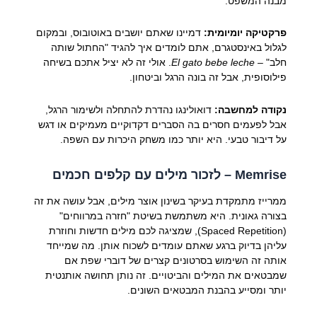
מבנה המשפט.
פרקטיקה יומיומית:
דמיינו שאתם יושבים באוטובוס, ובמקום
לגלול באינסטגרם, אתם לומדים איך להגיד "החתול שותה
חלב" –
El gato bebe leche
. אולי זה לא יציל אתכם בשיחה
פילוסופית, אבל זה בונה הרגל וביטחון.
נקודה למחשבה:
דואולינגו נהדרת להתחלה ולשימור הרגל,
אבל לפעמים חסרים בה הסברים דקדוקיים מעמיקים או דגש
על דיבור טבעי. היא יותר כמו משחק היכרות עם השפה.
Memrise
– לזכור מילים עם קלפים חכמים
ממרייז מתמקדת בעיקר בשינון אוצר מילים, אבל עושה את זה
בצורה גאונית. היא משתמשת בשיטת "חזרה במרווחים"
(Spaced Repetition), שמציגה לכם מילים חדשות וחוזרת
עליהן בדיוק ברגע שאתם עומדים לשכוח אותן. מה שמייחד
אותה זה השימוש בסרטונים קצרים של דוברי שפת אם
שמבטאים את המילים והביטויים. זה נותן תחושה אותנטית
יותר ומסייע בהבנת המבטאים השונים.