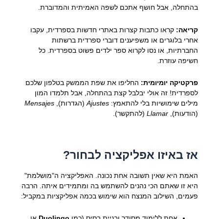
בהתחלה, אבל חושף אתכם לשפה האמיתית והמדוברת.
קריאה:
קראו כתבות קצרות באתרי חדשות בספרדית, עקבו
אחרי בלוגרים או משפיענים דוברי ספרדית ברשתות
החברתיות, או נסו לקרוא ספר ילדים פשוט בספרדית. כל
חשיפה עוזרת.
פרקטיקה יומיומית:
החליפו את שפת הממשק בטלפון שלכם
לספרדית! זה אולי יבלבל קצת בהתחלה, אבל תלמדו המון
מילים שימושיות בלי להתאמץ:
Ajustes
(הגדרות),
Mensajes
(הודעות),
Llamar
(להתקשר).
אז באיזו אפליקציה לבחור?
האמת היא שאין תשובה אחת נכונה. האפליקציה ה"מושלמת"
היא זו שאתם הכי נהנים להשתמש בה ומתמידים איתה. הרבה
פעמים, השילוב המנצח הוא שימוש בכמה אפליקציות במקביל:
אחת ללימוד מסודר ובניית בסיס (כמו
Duolingo
או