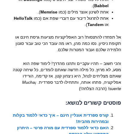
).
Babbel
אחת לשינון אוצר מילים (כמו
Memrise
).
אחת לתרגול דיבור עם דוברי שפת אם (כמו
HelloTalk
או
Tandem
).
אל תפחדו להתנסות! רוב האפליקציות מציעות גרסת חינם או
תקופת ניסיון. נסו כמה מהן, ראו מה עובד הכי טוב עבור סגנון
הלמידה שלכם ועבור המטרות שלכם.
והכי חשוב – תהיו עקביים ותהנו מהדרך! לימוד שפה הוא
מסע, לא מרוץ. כל מילה חדשה שאתם לומדים, כל שיחה קטנה
שאתם מצליחים לנהל, היא ניצחון קטן. אז קדימה, הורידו
אפליקציה, פתחו אותה, ותתחילו לדבר ספרדית.
¡Mucha
suerte!
(הרבה הצלחה!)
פוסטים קשורים לנושא:
קורס ספרדית אונליין חינם – איך כדאי ללמוד בקלות
ובמהירות מהבית!
האם כדאי ללמוד ספרדית עם מורה פרטי – היתרון