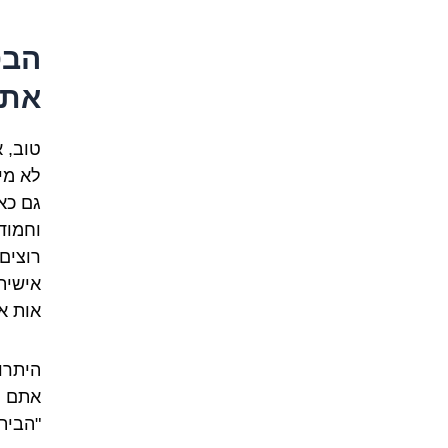
הבס
את 
טוב, א
לא מי
גם כא
וחמוד
רוצים
אישית
אות א
היתרו
אתם פ
"הבית