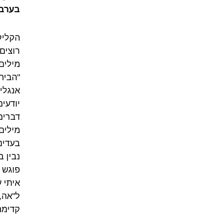
בערבי
הקליק
רוצים
מילים
"הבית
אנגלי
יודעי
דברים
מילים
בעדינ
נבין 
פוגש 
איתי ע
ל"אה,
קדימה