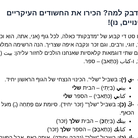
דבק למה? הכירו את החשודים העיקריים
ויים, נו)!
 סט די קבוע של "מדבקות" כאלה, לכל גוף (אני, אתה, הוא וכו'
 זוגי, ורבים, וגם זכר ונקבה איפה שצריך. הנה הרשימה המלא
ם שתי דוגמאות קלאסיות שאנחנו הולכים לחזור עליהן:
بيت
(בּ
 ו-
كتاب
(כִּתַאבּ) – ספר.
-ي (י):
בשביל "שלי". הכינוי הנצחי של הגוף הראשון יחיד.
بيت
ي
(בַּיְתִי) – הבית
שלי
كتاب
ي
(כִּתַאבִּי) – הספר
שלי
-كَ (כַּ):
בשביל "שלך" (זכר יחיד). סיומת עם פַתְחַה (ـَ) מעל
הכאף.
بيت
ك
(בַּיְתֻ
כַּ
) – הבית
שלך
(זכר)
كتاب
ك
(כִּתַאבֻּ
כַּ
) – הספר
שלך
(זכר)
-كِ (כִּ):
בשביל "שלך" (נקבה יחידה). אותה כאף, אבל הפעם