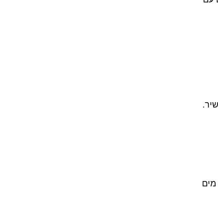
יר.
 מים