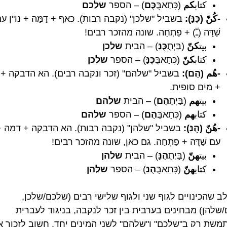
كتاب
كم
(כִּתַאבֻּ
כֻּם
) – הספר
שלכם
-كُنّ (כֻּנַּ):
בשביל "שלכן" (נקבה רבות). כאף + דַמַּה + נו"ן ע
שַׁדָּה (ـّ) + פַתְחַה. שונה מהזכר רבים!
بيت
كنّ
(בַּיְתֻ
כֻּנַּ
) – הבית
שלכן
كتاب
كنّ
(כִּתַאבֻּ
כֻּנַּ
) – הספר
שלכן
-هُم (הֻם):
בשביל "שלהם" (זכר ונקבה רבים). הא הדבקה + דַ
+ מים סופית.
بيت
هم
(בַּיְתֻ
הֻם
) – הבית
שלהם
كتاب
هم
(כִּתַאבֻּ
הֻם
) – הספר
שלהם
-هُنّ (הֻנַּ):
בשביל "שלהן" (נקבה רבות). הא הדבקה + דַמַּה + 
עם שַׁדָּה + פַתְחַה. גם כאן, שונה מהזכר רבים!
بيت
هنّ
(בַּיְתֻ
הֻנַּ
) – הבית
שלהן
كتاب
هنّ
(כִּתַאבֻּ
הֻנַּ
) – הספר
שלהן
ב שהכינויים לגוף שני ולגוף שלישי רבים (שלכם/שלכן,
שלהן) מבחינים בערבית בין זכר לנקבה, בניגוד לעברית
שת רק ב"שלכם" ו"שלהם" לשני המינים יחד. חשוב לזכור א