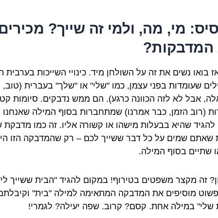
יס: מי, מה, ולמי זה שייך? מכירים
המדבקות?
ז בואו נשים את זה על השולחן מיד. כינויי השייכות בערבית ה
לים שעומדות בפני עצמן, כמו "שלי" או "שלך" בעברית (טוב, 
לה, אבל לא לזה הכוונה כרגע). הם ממש נדבקים. סיומות קט
ות (רוב הזמן, כבר אמרנו) שמתחברות בסוף המילה שאנחנו
 להגיד שהיא בבעלות מישהו או קשורה אליו. זה כמו מדבקת 
 שאתם שמים על כל דבר ששייך לכם – רק שהמדבקה הזו הי
ו שתיים בסוף המילה.
ן? זה מקצר משפטים בטירוף! במקום להגיד "הבית ששייך לי"
שוט מוסיפים את המדבקה המתאימה למילה "בית" וקיבלתם
 שלי" במילה אחת. קסם? קרוב. שפה יעילה? לגמרי!