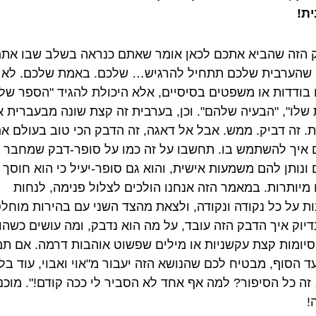
ת!
 הזה שהביא אתכם לכאן אומר שאתם כנראה בשלב שבו את
 שהערבית שלכם תתחיל להרגיש… שלכם. באמת שלכם. לא 
 בודדות או משפטים בסיסיים, אלא היכולת להגיד "הספר שלי
 שלו", "הבעיה שלהם". וכן, בערבית זה קצת שונה מבעברית א
ת. זה דביק. ממש. אבל אל דאגה, זה הדבק הכי טוב בעולם א
ם איך להשתמש בו. תחשבו על זה כמו על סופר-דבק שמחבר
 ונותן להם משמעות אישית, והוא גם סופר-יעיל כי הוא חוסך
 מיותרות. במאמר הזה אנחנו הולכים לצלול פנימה, לנחות
ות על כל נקודה ונקודה, ולצאת מהצד השני עם בהירות מוחל
בדיוק איך הדבק הזה עובד, על מה הוא נדבק, ומה עושים כשהו
סיומות קצת עקשניות או מילים שפשוט אוהבות דרמה. אם תמ
ד הסוף, מבטיח לכם שהנושא הזה יעבור מ"אוי ואבוי, עוד בלג
 זה כל הסיפור? למה אף אחד לא הסביר לי ככה קודם!". מוכנ
!