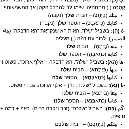
קַסְרַה (ـִ) מתחתיה. שימו לב להבדל הקטן אך המשמעותי!
بيت
ك
(בַּיְתֻ
כִּ
) – הבית
שלך
(נקבה)
كتاب
ك
(כִּתַאבֻּ
כִּ
) – הספר
שלך
(נקבה)
-هُ (הֻ):
בשביל "שלו". האות הא שנקראת "הא הדבקה" (هاء
الضمير). לרוב עם דַמַّה (ـֻ) מעליה.
بيت
ه
(בַּיְתֻ
הֻ
) – הבית
שלו
كتاب
ه
(כִּתַאבֻּ
הֻ
) – הספר
שלו
-ها (הַא):
בשביל "שלה". הא הדבקה + אלף ארוכה. פשוט ויש
بيت
ها
(בַּיְתֻ
הַא
) – הבית
שלה
كتاب
ها
(כִּתַאבֻּ
הַא
) – הספר
שלה
-نا (נַא):
בשביל "שלנו". נו"ן + אלף ארוכה. גם די פשוט.
بيت
نا
(בַּיְתֻ
נַא
) – הבית
שלנו
كتاب
نا
(כִּתַאבֻּ
נַא
) – הספר
שלנו
-كُم (כֻּם):
בשביל "שלכם" (זכר ונקבה רבים). כאף + דַמַּה +
סופית.
بيت
كم
(בַּיְתֻ
כֻּם
) – הבית
שלכם