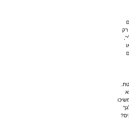
ם
רק
",
ו
ם
טת.
א
שיכו
ן"
ים?