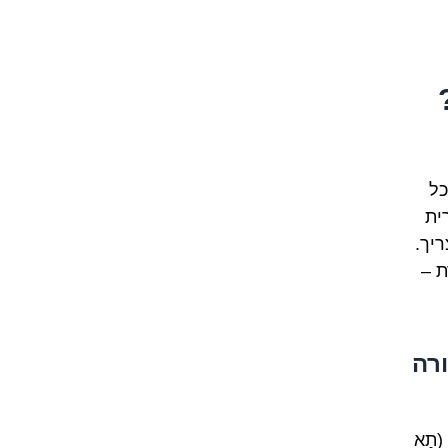
כל
ית
יך.
ת –
רה
(תַא