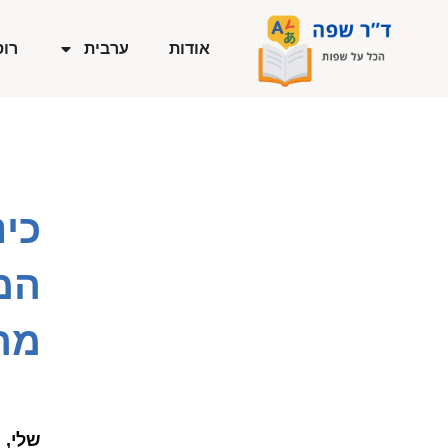
ילוג
תוכן
אודות
ערבית
רוס
כינ
המ
מה
שלי, 