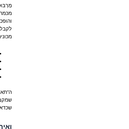
מַרְבּ
מכמה י
והופכ
לקבל 
מכונית
ה"תא 
שמקבל
שכדאי
ואיך