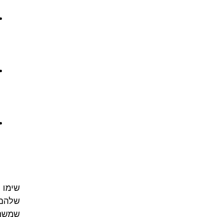
שימו ל
שלהם/
שמשתמ