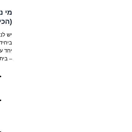
מי נ
(הכינ
יש לנו
ביחיד,
יחד ע
– בית,