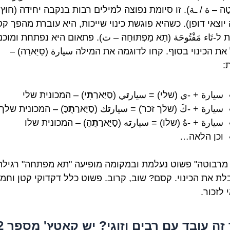
וּטַה – ة / ـة). זו סיומת נפוצה למילים רבות בנקבה יחידה (חוץ
וצאי דופן). כשהיא פוגשת כינוי שייכות, היא עוברת מהפך קט
ת ל-
تَاء مَفْتُوحَة
(תַא מַפְתּוּחַה – ت). פתאום היא נפתחת ומוכנ
את הכינוי בסוף. קחו לדוגמה את המילה
سيارة
(סַיַּארַה) –
:
سيارة
+
-ي
(שלי) =
سيار
ت
ي
(סַיַּארַ
תִ
י) – המכונית שלי
سيارة
+
-كَ
(שלך זכר) =
سيار
ت
ك
(סַיַּארַ
תֻ
כַּ) – המכונית שלך
سيارة
+
-هُ
(שלו) =
سيار
ت
ه
(סַיַּארַ
תֻ
הֻ) – המכונית שלו
וכן הלאה…
מרבוטה" פשוט נעלמת ובמקומה מופיעה "תא מפתחה" רגילה
ת את הכינוי. קסם? שוב, קרוב. פשוט כלל דקדוקי קטן וחמו
 לזכור.
 זה עובד עם רבים וזוגי? יש קאטץ' מספר 2?