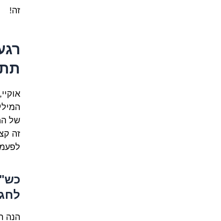
זה!
רגע
תתפ
אוקיי
המילי
של המ
זה קצ
לפעמי
כש"ת
לחגי
הנה ה