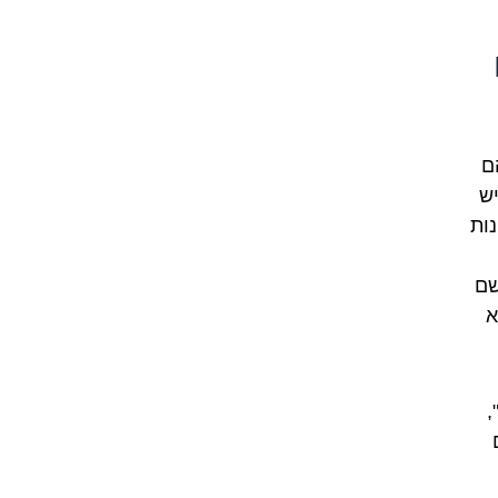
ם
יש
נות
שם
א
,