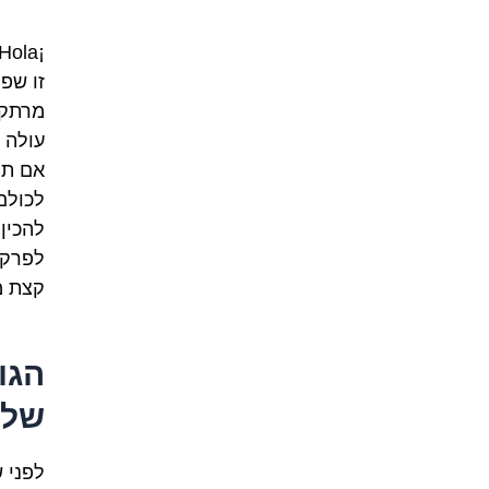
זו שפ
מרתקו
עולה 
אם תר
לכולם
להכין 
לפרק 
קצת 
הגו
שלך
לפני 