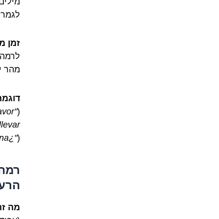
מילים
לגמרי
זמן מ
לרמה 
מהר י
דוגמה
"Al hotel Catalonia Ramblas, por favor"
(
levar"
"¿Dónde está la estación de metro más cercana?"
(
רמה 
הרעי
מה זה