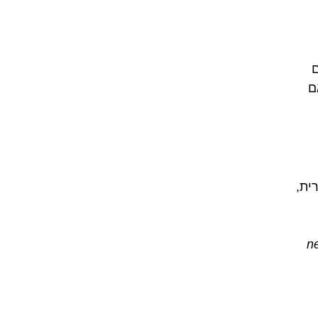
ם
ם
ית,
n