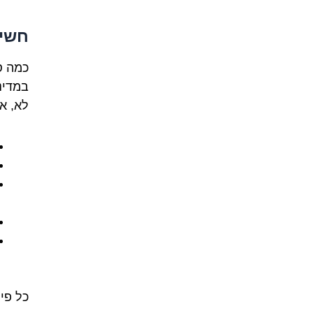
חשיפה
כמה ס
במדינ
לא, א
כל פי