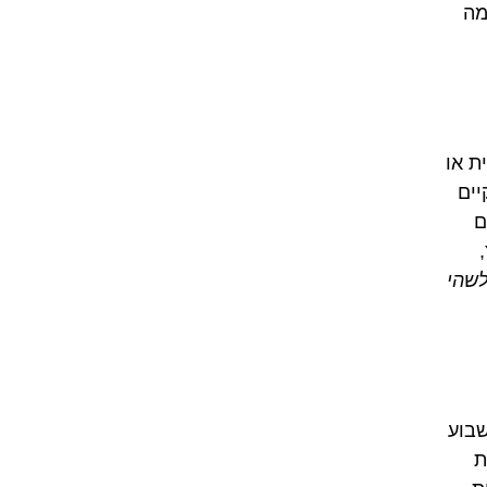
מה
ת או
יים
ם
שהי
שבוע
ת