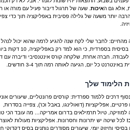
פעמים בשבוע. התוצאות יהיו שונות לגמרי. אבל לא רק הכמו
, אלא גם ה
איכות
. שעה של תרגול דיבור פעיל עם מורה או ח
הרבה יותר משעה של גלילה פסיבית באפליקציה תוך כדי צפיי
זיה.
 מהחיים: לחבר שלי לקח שנה להגיע לרמה שהוא יכול לנהל
שיחה בסיסית בספרדית, כי הוא למד רק באפליקציה, 10 דק
לעבודה. חברה אחרת, שלקחה קורס אינטנסיבי ודיברה עם דו
 באינטרנט כל יום, הגיעה לאותה רמה תוך 3-4 חודשים.
 הלימוד שלך
סוף דרכים ללמוד ספרדית: קורסים פרונטליים, שיעורים אונלי
פרטיים, אפליקציות (דואולינגו, באבל וכו'), צפייה בסדרות,
 למוזיקה, טיול תרמילאים בדרום אמריקה… מה עובד הכי טו
!
לכל שיטה יש יתרונות וחסרונות. אפליקציות מעולות לאוצר
בסיסי וחיזוק יומי. שיעורים מסודרים נותנים בסיס דקדוקי חז