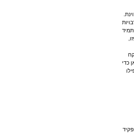
ינת.
ויות
תמיד
ו,
קח
ן כדי
ילו
פקיד