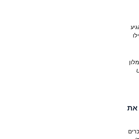
גיע
לו
לון
"
 את
כרים