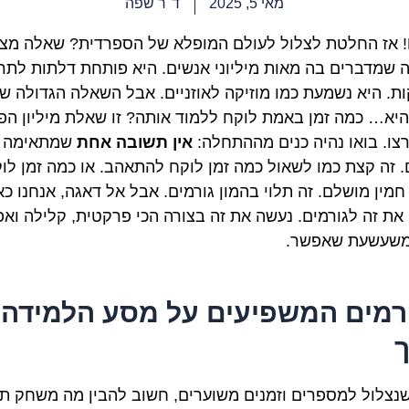
מאי 5, 2025
ד"ר שפה
¡Hola! אז החלטת לצלול לעולם המופלא של הספרדית? שאלה מצו
ה שמדברים בה מאות מיליוני אנשים. היא פותחת דלתות לתרב
ת. היא נשמעת כמו מוזיקה לאוזניים. אבל השאלה הגדולה ש
היא… כמה זמן באמת לוקח ללמוד אותה? זו שאלת מיליון הפז
צו. בואו נהיה כנים מההתחלה:
אין תשובה אחת
שמתאימה
. זה קצת כמו לשאול כמה זמן לוקח להתאהב. או כמה זמן לו
חמין מושלם. זה תלוי בהמון גורמים. אבל אל דאגה, אנחנו כא
את זה לגורמים. נעשה את זה בצורה הכי פרקטית, קלילה ואפ
משעשעת שאפשר.
רמים המשפיעים על מסע הלמידה
שנצלול למספרים וזמנים משוערים, חשוב להבין מה משחק ת