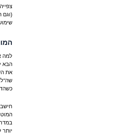
(וגם 
שימוש
המוט
למה א
הבא ל
את הש
שה"למ
כשהדב
חישבו
המוטי
במדרי
יותר ל