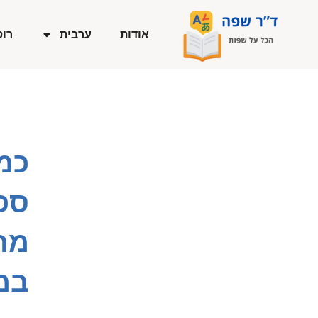
ילוג
תוכן
אודות
ערבית
רוס
כמה
ספ
מת
במ