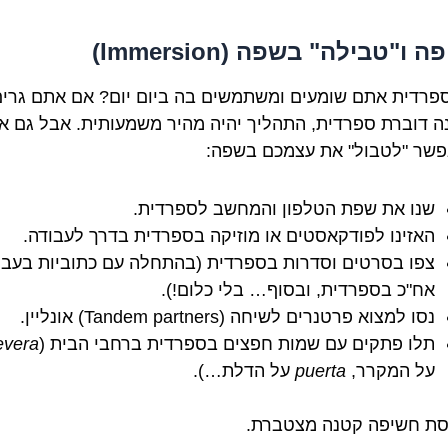
 ו"טבילה" בשפה (Immersion)
פרדית אתם שומעים ומשתמשים בה ביום יום? אם אתם גרי
ה דוברת ספרדית, התהליך יהיה מהיר משמעותית. אבל גם א
פשר "לטבול" את עצמכם בשפה:
שנו את שפת הטלפון והמחשב לספרדית.
האזינו לפודקאסטים או מוזיקה בספרדית בדרך לעבודה.
צפו בסרטים וסדרות בספרדית (בהתחלה עם כתוביות בעבר
אח"כ בספרדית, ובסוף… בלי כלום!).
נסו למצוא פרטנרים לשיחה (Tandem partners) אונליין.
תלו פתקים עם שמות חפצים בספרדית ברחבי הבית (
evera
על המקרר,
puerta
על הדלת…).
סת חשיפה קטנה מצטברת.