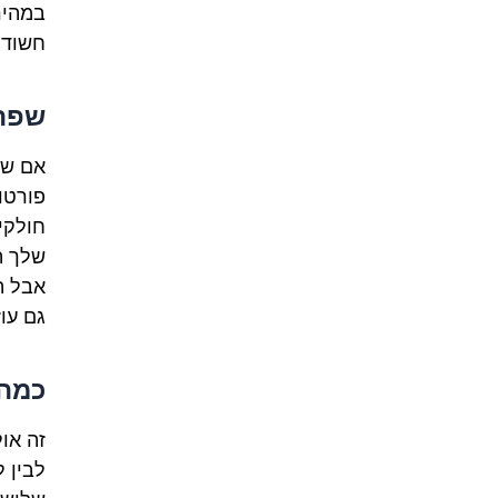
במהיר
חשודי
שפת 
אם שפ
פורטוג
חולקי
שלך ה
אבל הי
גם עו
כמה 
זה או
לבין 