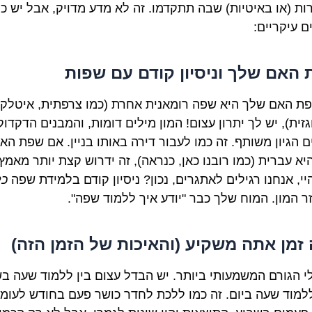
ות (או באיטיות) שבה תתקדמו. זה לא מדע מדויק, אבל יש כ
ם עיקריים:
האם שלך וניסיון קודם עם שפות
ת האם שלך היא שפה רומאנית אחרת (כמו צרפתית, איטלקי
זית), יש לך יתרון עצום! המון מילים דומות, והמבנים הדקדוק
ם הגיון משותף. זה כמו לעבור דירה באותו בניין. אם שפת הא
יא עברית (כמו רובנו כאן, כנראה), זה ידרוש קצת יותר מאמץ,
י, אנחנו רגילים לאתגרים, נכון? ניסיון קודם בלמידת שפה
כל
זר המון. המוח שלך כבר "יודע איך ללמוד שפה".
זמן אתה משקיע (והאיכות של הזמן הזה)
לי הגורם המשמעותי ביותר. יש הבדל עצום בין ללמוד שעה ב
ללמוד שעה ביום. זה כמו ללכת לחדר כושר פעם בחודש לעומ