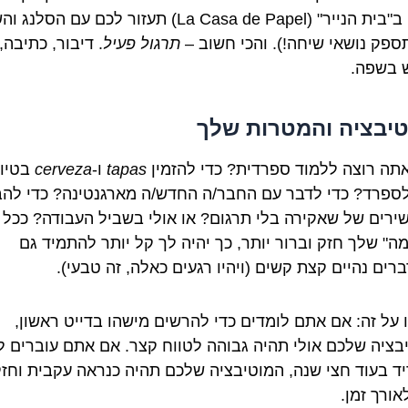
צפייה ב"בית הנייר" (La Casa de Papel) תעזור לכם עם הס
תספק נושאי שיחה!). והכי חשוב –
תרגול פעיל
. דיבור, כתיבה,
 בשפה.
יבציה והמטרות שלך
תה רוצה ללמוד ספרדית? כדי להזמין
tapas
ו-
cerveza
בטיו
ספרד? כדי לדבר עם החבר/ה החדש/ה מארגנטינה? כדי להב
ירים של שאקירה בלי תרגום? או אולי בשביל העבודה? ככל
ה" שלך חזק וברור יותר, כך יהיה לך קל יותר להתמיד גם
רים נהיים קצת קשים (ויהיו רגעים כאלה, זה טבעי).
 על זה: אם אתם לומדים כדי להרשים מישהו בדייט ראשון,
בציה שלכם אולי תהיה גבוהה לטווח קצר. אם אתם עוברים ל
ד בעוד חצי שנה, המוטיבציה שלכם תהיה כנראה עקבית וחז
אורך זמן.