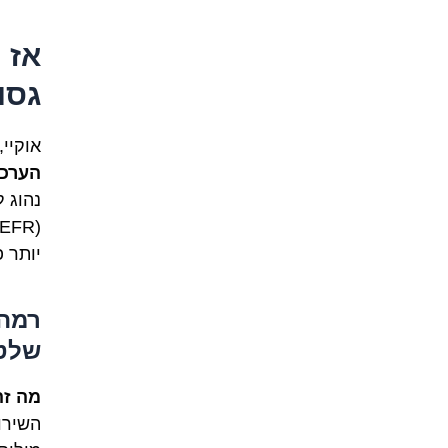
אז 
גסו
אוקיי
הערכו
נהוג 
יותר 
רמה 
שלט
מה זה
השירו