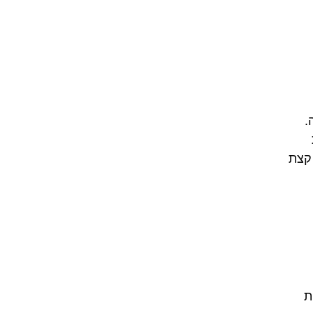
.
וקה קצת
ת