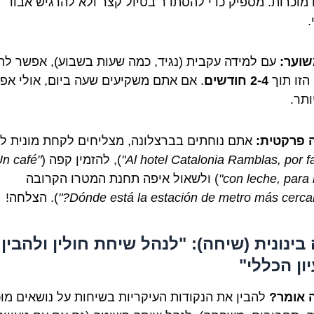
 מוכרות. מספיק כדי להסתדר בטיול קצר ולא להרגיש אבוד
.
שוער:
עם למידה עקבית (נגיד, כמה שעות בשבוע), אפשר לה
הזו תוך
2-4 חודשים
. אם אתם משקיעים שעה ביום, אולי אפי
ותר.
 פרקטית:
אתם נוחתים בברצלונה, מצליחים לקחת מונית למ
), להזמין קפה (
Un café
con leche, para l
) ולשאול איפה תחנת המטרו הקרובה
). הצלחה!
בינונית (שיחה): "לנהל שיחת חולין ולהבין
ון הכללי"
 אומר?
להבין את הנקודות העיקריות בשיחות על נושאים מו