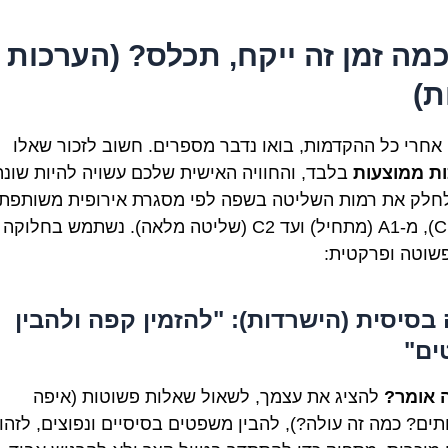
כמה זמן זה ייקח, תכלס? (הערכות
ת)
, אחרי כל ההקדמות, בואו נדבר מספרים. חשוב לזכור שאלו
ת ממוצעות
בלבד, והחוויה האישית שלכם עשויה להיות שונה
לחלק את רמות השליטה בשפה לפי מסגרת אירופית משותפת
(CEFR), מ-A1 (מתחיל) ועד C2 (שליטה מלאה). נשתמש בחל
פשוטה ופרקטית:
בסיסית (הישרדות): "להזמין קפה ולהבין
ים"
 אומר?
להציג את עצמך, לשאול שאלות פשוטות (איפה
תים? כמה זה עולה?), להבין משפטים בסיסיים ונפוצים, לזהו