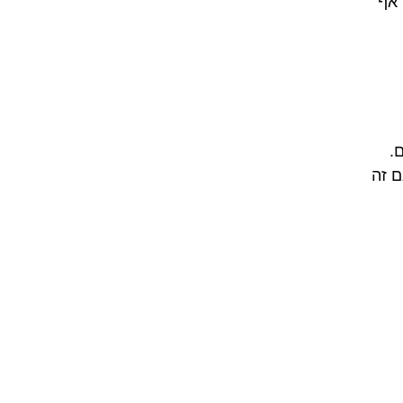
 אף
.
ם זה