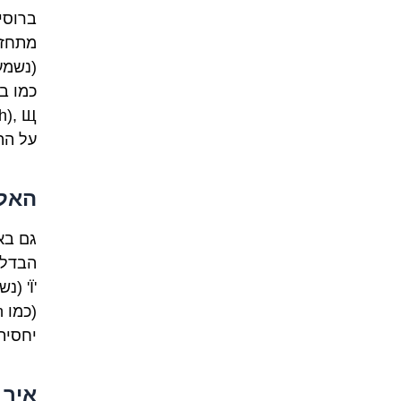
על הה
האלפ
יחסית). א
איך 