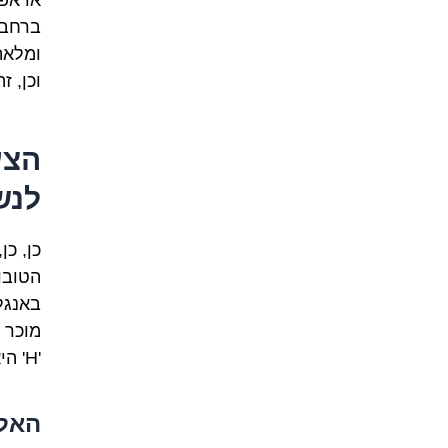
ברחבי 
ומלאת
וכן, ז
הצע
לנש
כן, כ
הטובו
באנגל
'Н' היא כמו נ'), וכמה שנראות ממש מוזר בהתחלה.
האלפ