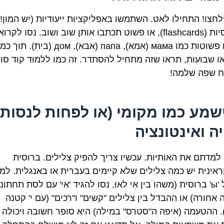
לחצו! התחילו לאט. השתמשו באפליקציות ייעודיות (יש המון!)
כרטיסיות (flashcards), או פשוט תכתבו אותן שוב ושוב. נסו לקרוא
מילים פשוטות כמו мама (אמא), папа (אבא), дом (בית). תו
או שבועות, תראו שזה מתחיל להסתדר. זה כמו ללמוד קוד סוד
 שפה שלמה!
שמע כמו מקומי (או לפחות לנסות)
יה ואינטונציה
, למדתם את האותיות. עכשיו צריך להפיק צלילים. ברוסית
ראינית יש כמה צלילים שלא קיימים בעברית או באנגלית. למ
הצליל 'ы' ברוסית (משהו בין אִי לאוּ, נסו להגיד 'אִי' עם לסת תחתונ
אחורה) או ההבדל בין צלילים "קשים" ו"רכים" (עם י' קטנה
. ההטעמה (איפה ה"סטרס" במילה) היא סופר חשובה ויכולה