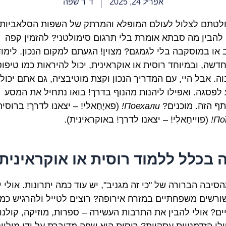
אפריל 24, 2025
ד"ר שפה
לטתם לצלול לעולם המופלא והמרתק של השפות הסלאביות
 להבין מה סבתא אומרת בלי תרגום סימולטני? להזמין קפה
 או במוסקבה בלי לגמגם? מצוין! הגעתם למקום הנכון. לימוד
דשה, ובמיוחד רוסית או אוקראינית, יכול להיראות כמו טיפו
וה. אבל היי, עם המדריך הנכון וקצת מוטיבציה, גם אתם יכול
 לפסגה. ואפילו ליהנות מהנוף בדרך! בואו נתחיל את המסע
ף הזה. מוכנים?
Поехали!
(פאיֶחַאלי! – יצאנו לדרך! ברוסית
Пої
(פויִיחַאלִי! – יצאנו לדרך! באוקראינית).
 בכלל ללמוד רוסית או אוקראינית
סיבה הברורה של "כי זה מגניב", יש עוד כמה יתרונות. אולי י
ורשים משפחתיים במזרח אירופה? רוצים לטייל ולהרגיש כמו
ים? אולי להבין את התרבות העשירה – ספרות, מוזיקה, קולנו
לו הזדמנויות עסקיות? רוסית היא שפה מדוברת על ידי מיליונ