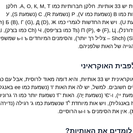
ברוסית יש 33 אותיות. חלקן חברותיות כמו А, О, К, М, Т. חלקן
מתחזות כמו В (נשמעת כמו V), Р (נשמעת R), С (נשמעת S), У
(נשמעת U). ויש את החדשו
כמו בז'ורנל), Ф (F), Ц (Ts
(Sh), Щ (Shch – צליל רך יותר), והסימנים המ
גייה של האות שלפניהם.
בית האוקראיני
גם באוקראינית יש 33 אותיות, והיא דומה מאוד לרוסית, אבל עם 
הבדלים חשובים. למשל, יש לה את האות 'І'
'Ї' (נשמעת יי), ו-'Є' (נשמעת יֶה). האות 'Г' נשמעת יותר כמו ה' גרונ
(כמו h באנגלית), ויש אות מיוחדת 'Ґ' שנשמעת כמו ג' רגילה (נדירה
ין את הסימנים ъ ו-ы הרוסיים.
לומדים את האותיות?