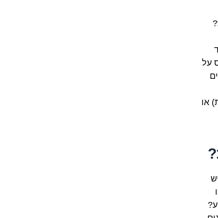
?
ס על
ים
) או
?
ש
ע?
ים