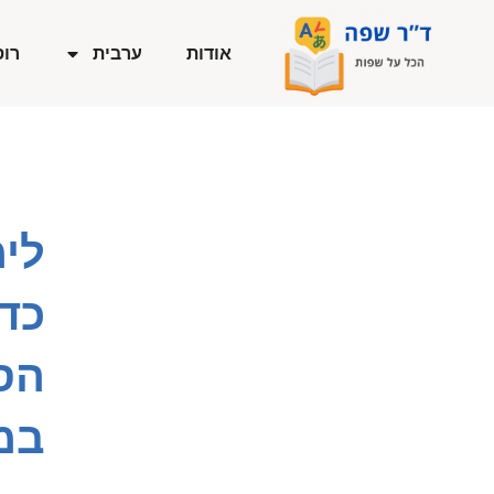
ילוג
תוכן
אודות
ערבית
רוס
לימ
כד
הס
במ