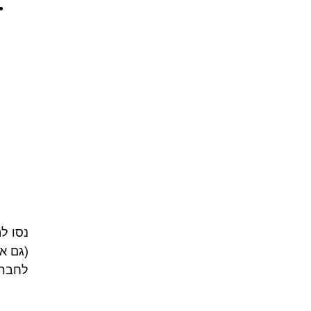
נסו ל
(גם אם
לחבר 