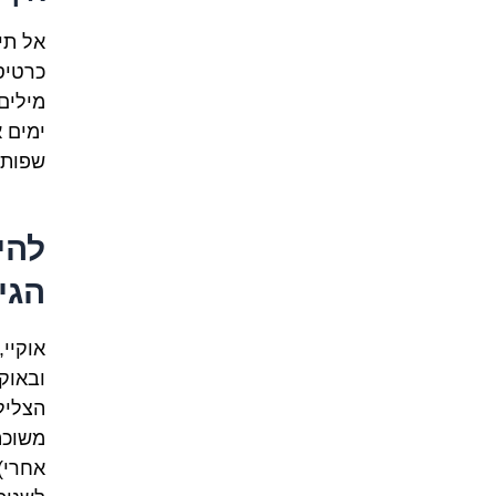
אל תי
ימים 
שפותח
להי
הגי
אוקיי
ובאוק
משוכה 
אחרי)