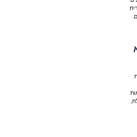
דית
.
ת
ות
גלגלת,