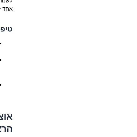
לשנות
אחד ל
טיפי
אוצ
הרא