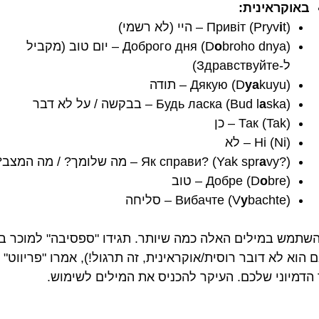
באוקראינית:
t) – היי (לא רשמי)
i
Привіт (Pryv
o
Доброго дня (D
broho dnya) – יום טוב (מקביל
ל-Здравствуйте)
kuyu) – תודה
ya
Дякую (D
ska) – בבקשה / על לא דבר
a
Будь ласка (Bud l
Так (Tak) – כן
Ні (Ni) – לא
vy?) – מה שלומך? / מה המצב?
a
Як справи? (Yak spr
bre) – טוב
o
Добре (D
bachte) – סליחה
y
Вибачте (V
השתמש במילים האלה כמה שיותר. תגידו "ספסיבה" למוכר ב
 הוא לא דובר רוסית/אוקראינית, זה תרגול!), אמרו "פריווט"
הדמיוני שלכם. העיקר להכניס את המילים לשימוש.