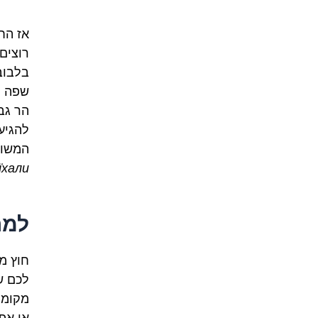
אז הח
רוצים
בלבוב
שפה ח
הר גב
להגיע
המשות
хали!
למה
חוץ מה
לכם ש
מקומי
או אפי