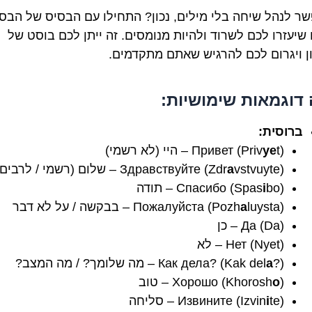
שר לנהל שיחה בלי מילים, נכון? התחילו עם הבסיס של הבסי
 שיעזרו לכם לשרוד ולהיות מנומסים. זה ייתן לכם בוסט של
ן ויגרום לכם להרגיש שאתם מתקדמים.
דוגמאות שימושיות:
ברוסית:
t) – היי (לא רשמי)
ye
Привет (Priv
vstvuyte) – שלום (רשמי / לרבים)
a
Здравствуйте (Zdr
bo) – תודה
i
Спасибо (Spas
luysta) – בבקשה / על לא דבר
a
Пожалуйста (Pozh
Да (Da) – כן
Нет (Nyet) – לא
?) – מה שלומך? / מה המצב?
a
Как дела? (Kak del
) – טוב
o
Хорошо (Khorosh
te) – סליחה
i
Извините (Izvin