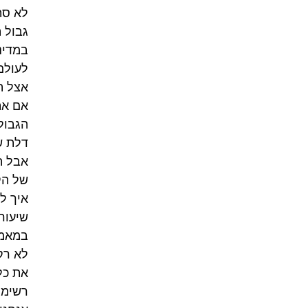
לא סת
גבול ה
במדינ
לעולם
אצל ה
אם את
הגבול
דלת ש
אבל ה
של הק
איך ל
שיעור
במאמר
לא רק
את כל
רשימת