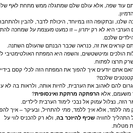
ם עוד שפה, אלא עולם שלם שמתגלה ממש מתחת לאף שלנו
דמיון.
ה שלנו, ובתקופה הזו במיוחד, היכולת לדבר, להבין ולהתחבר
 הערבי היא לא רק
יתרון
– זו כמעט
מעצמת על
שמחכה להתג
ילדים שלכם.
ם קוראים את זה, כנראה שכבר הבנתם שהעולם השתנה.
ות הולכים ומיטשטשים, והשפה היא המפתח האולטימטיבי ל
רק תרצו לפתוח.
אם אתם יודעים איך להפוך את המפתח הזה לכלי קסם בידיי
טנטנים שלכם?
גרום להם לאהוב את הערבית, לחיות אותה, ולראות בה לא עו
 משעמם, אלא
הרפתקה מרתקת ואינסופית
?
 הזה, נצלול עמוק אל נבכי לימוד הערבית לילדים.
 מה ללמד, אלא
איך
ללמד,
מתי
להתחיל, ובעיקר – איך להפ
 התהליך לחוויה
שכיף להיזכר בה
, ולא רק להכניס לווי על
 מטלות.