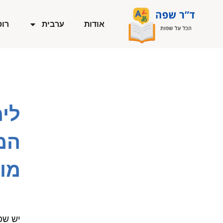
ילוג
תוכן
אודות
ערבית
רוס
לימ
המ
מו
יש שפ