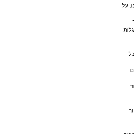
, על
לות
כל
ם
ד
וך