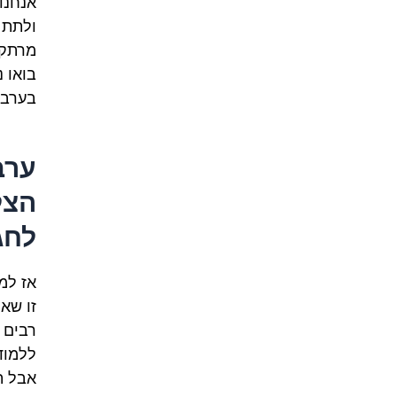
אנחנו
ולתת 
מרתק.
בואו 
בערבי
ערב
הצל
לחג
אז למ
זו שא
רבים 
ללמוד
אבל ת