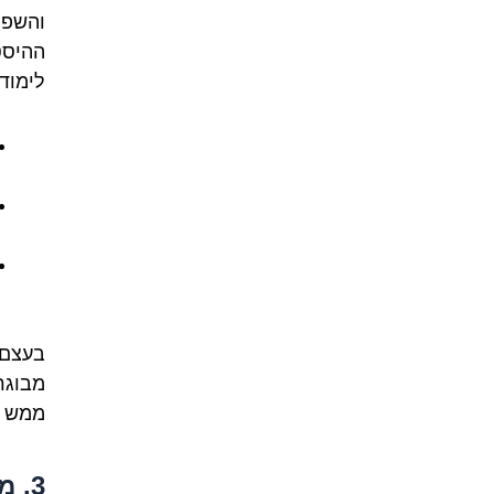
והשפה
ההיסט
לימוד
בעצם,
מבוגרי
ממש ש
3. 