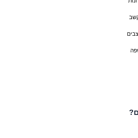
נות
קשב
צבים
פה
ם?