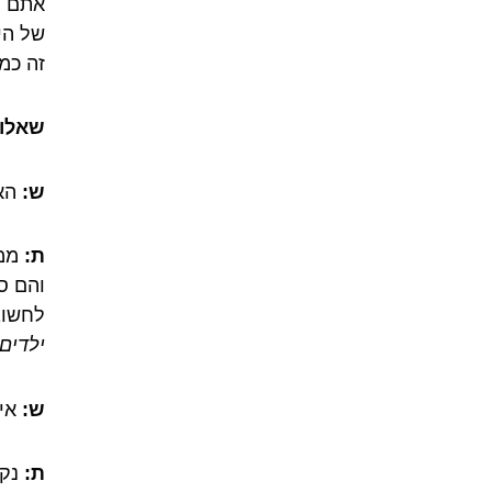
אתם ל
של הי
זה כמו
שאלות
ש:
האם
ת:
ממש
והם ס
לחשוב
ילדים
ש:
איז
ת:
נקו