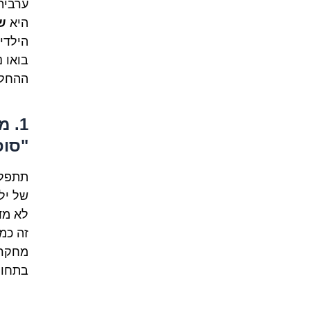
ערבית
היא
ש
הילדי
בואו 
ההחל
1. 
"סופ
תתפלא
של יל
לא מד
זה כמו
מחקרי
בתחומ