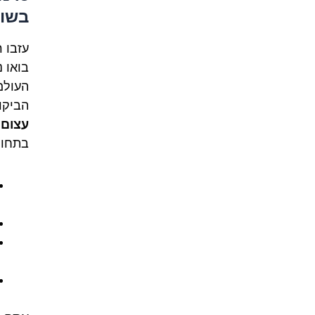
בשו
עזבו 
בואו 
העולם 
הביקו
עצום
.
בתחומ