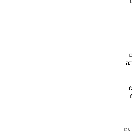
ר
ם
תה
ו
 גם