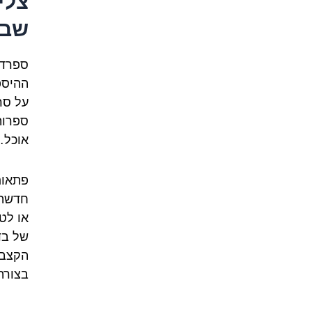
צלי
שבי
ספרדי
ההיספ
על סר
ספרות
אוכל…
פתאום
חדשה 
או לט
של בד
הקצב 
בצור