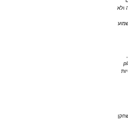
ם
 ולא
שמוע
pl
ות
שחקן