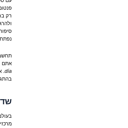
עם ספ
פנטומ
רק בר
ולהרג
סיפור
נפתח 
תחשבו
אתם י
día
. 
בהתגל
שדר
בעולם
מרכזי