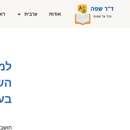
ילוג
תוכן
אודות
ערבית
רוס
למ
הש
בע
חושבי