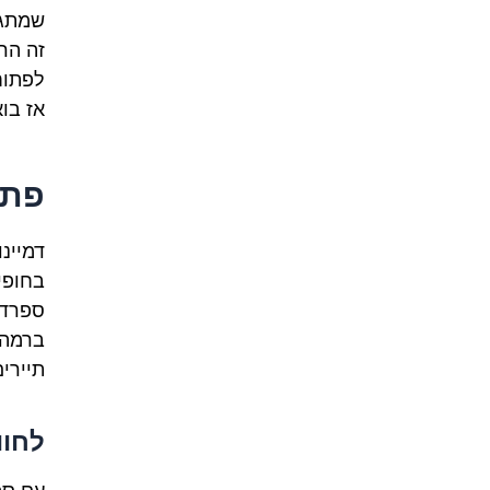
שמתגל
זה הר
לפתוח
אז בוא
פתח
דמיינ
בחופי
ברמה 
תיירי
לחוו