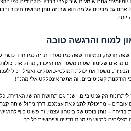
 יומיומית: אתם שומעים שיר קצבי ברדיו, כולם זזים לפי הקצב
 אתם גם מבינים על מה הוא שר! זה נותן תחושת חיבור והבנ
 יותר.
ון למוח והרגשה טובה
 שפה חדשה, ובמיוחד שפה כמו ספרדית, זה כמו חדר כושר ל
ם מראים שלימוד שפות משפר את הזיכרון, מחזק את יכולות
 הבעיות, משפר את יכולת המולטי-טאסקינג ואפילו יכול לעכב
י הזדקנות קוגניטיביים. זה אתגר אינטלקטואלי מהנה!
ליתרונות הקוגניטיביים, ישנה גם תחושת ההישג האדירה. כל
עוברים – מהיכולת להציג את עצמכם, דרך ניהול שיחה קצרה
 בדיחה – נותן בוסט של ביטחון עצמי. זה פשוט כיף להרגיש
מצליחים לרכוש מיומנות חדשה ושימושית כל כך.