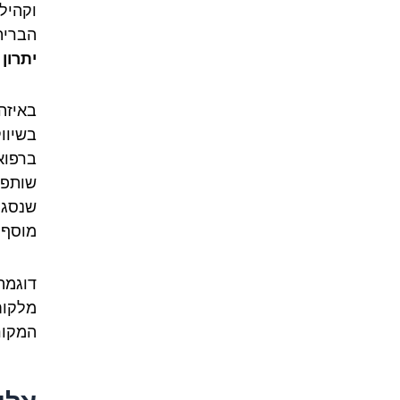
וקהיל
הברית
יתרון
באיזה
בשיוו
ברפוא
שותפי
שנסגר
מוסף 
דוגמה
מלקוח
המקור