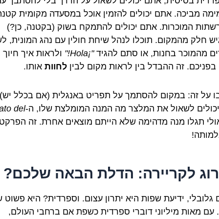
רדית בסיסית, אתם יכולים לשאול על הדרך בלי להסתבך ע
ימה מביכה. אתם יכולים להזמין אוכל במסעדה מקומית קטנה
שתות המוכרות. אתם יכולים להתמקח בשוק (בקטנה, כן?)
יש חלק מהמקום. תוכלו לנהל שיחת חולין עם נהג המונית, ל
ים מהמוכר בחנות, או סתם להגיד
"¡Hola!"
ולראות איך חיוך
בפניכם. זה ההבדל בין לראות מקום לבין
לחוות
אותו.
 על זה: במקום להסתמך על תפריט באנגלית (אם בכלל יש),
כולים לשאול את המלצר מה המנה המומלצת שלו, ה-
ato del
אולי תגלו מנה מדהימה שלא הייתם מוצאים אחרת. זה הפרקטי
מותה!
וג לקריירה: הדלת הבאה שלכם?
 גלובלי, ידיעת שפות היא יתרון עצום. וספרדית? היא פשוט 
. עם מאות מיליוני דוברי ספרדית כשפת אם ברחבי העולם,