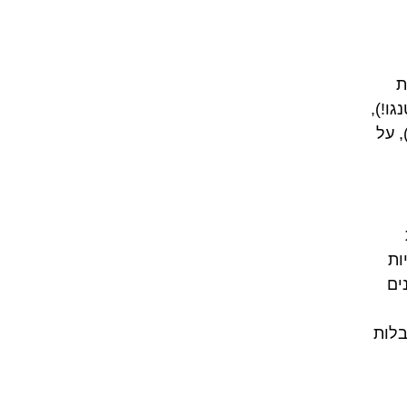
ת
ו!),
, על
ות
ים
בלות