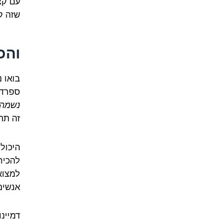
עם קצת
שזה ק
והכ
בואו 
ספרדי
נשמה
זה תה
היכול
להכיר
למצוא
אנשים
דמיינ