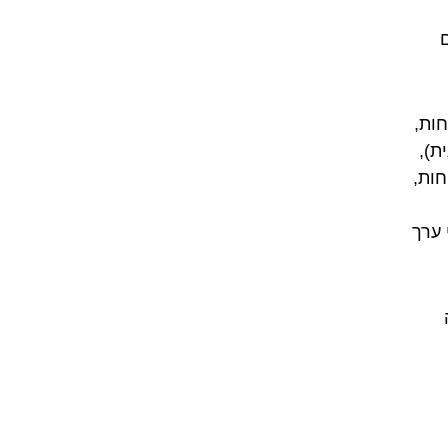
חות,
ת),
חות,
 ערך