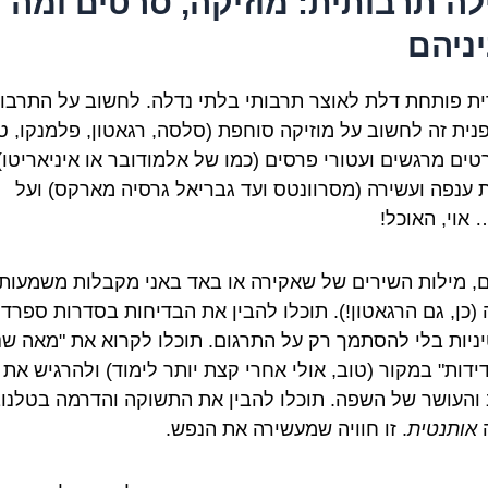
לה תרבותית: מוזיקה, סרטים ומה
ניהם
ת פותחת דלת לאוצר תרבותי בלתי נדלה. לחשוב על התרבו
נית זה לחשוב על מוזיקה סוחפת (סלסה, רגאטון, פלמנקו, טנג
טים מרגשים ועטורי פרסים (כמו של אלמודובר או איניאריטו)
 ענפה ועשירה (מסרוונטס ועד גבריאל גרסיה מארקס) ועל
 אוי, האוכל!
, מילות השירים של שאקירה או באד באני מקבלות משמעות
(כן, גם הרגאטון!). תוכלו להבין את הבדיחות בסדרות ספרדי
יניות בלי להסתמך רק על התרגום. תוכלו לקרוא את "מאה שנ
ידות" במקור (טוב, אולי אחרי קצת יותר לימוד) ולהרגיש את
והעושר של השפה. תוכלו להבין את התשוקה והדרמה בטלנו
ה
אותנטית
. זו חוויה שמעשירה את הנפש.