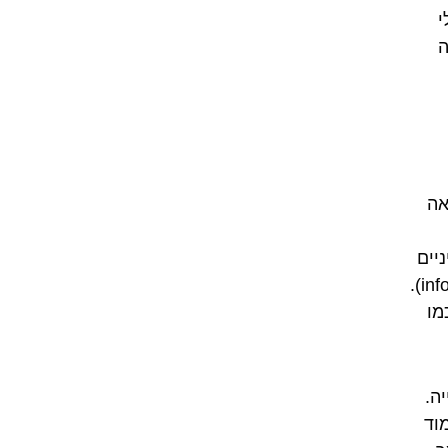
י
ה
אה
יים
המשותפים (למשל, information -> información, possible -> posible).
מו
ה.
מוד