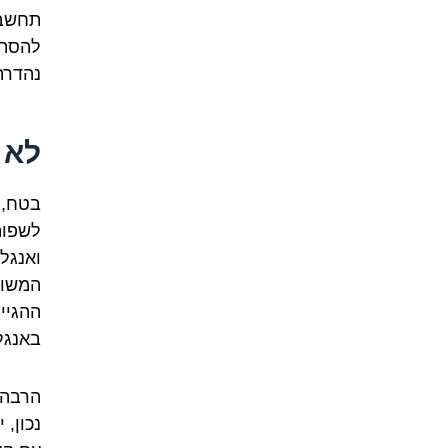
תחשבו
להסתכ
נהדרת 
לא 
בטח, 
לשפות
ואנגל
ההגיי
באנגל
הרבה 