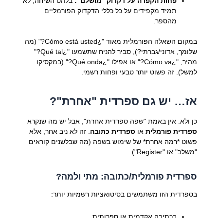
פחות הקפדה על דקדוק "מושלם":
בלהט השיחה, לא
תמיד מקפידים על כל כללי הדקדוק הפורמליים
מהספר.
במקום השאלה הפורמלית מאוד "¿Cómo está usted?" (מה
שלומך, אדוני/גברתי?), סביר להניח שתשמעו "¿Qué tal?"
מהיר, "¿Cómo va?" או אפילו "¿Qué onda?" (במקסיקו
למשל). זה פשוט יותר טבעי ופחות רשמי.
אז… יש גם ספרדית "אחרת"?
כן ולא. אין באמת "שפה ספרדית אחרת", אבל יש מה שנקרא
ספרדית פורמלית
או
ספרדית כתובה
. זה לא ניב אחר, אלא
פשוט *רמה אחרת* של שימוש בשפה (מה שבלשנים קוראים
"משלב" או "Register").
ספרדית פורמלית/כתובה: מתי ולמה?
בספרדית הזו משתמשים בסיטואציות רשמיות יותר:
בכתיבה אקדמית או ספרותית.