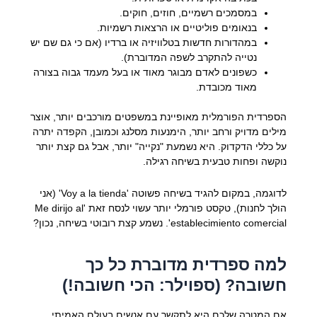
במסמכים רשמיים, חוזים, חוקים.
בנאומים פוליטיים או הרצאות רשמיות.
במהדורות חדשות בטלוויזיה או ברדיו (אם כי גם שם יש
נטייה להתקרב לשפה המדוברת).
כשפונים לאדם מבוגר מאוד או בעל מעמד גבוה בצורה
מאוד מכובדת.
הספרדית הפורמלית מאופיינת במשפטים מורכבים יותר, אוצר
מילים מדויק ורחב יותר, הימנעות מסלנג וכמובן, הקפדה יתרה
על כללי הדקדוק. היא נשמעת "נקייה" יותר, אבל גם קצת יותר
נוקשה ופחות טבעית בשיחה רגילה.
לדוגמה, במקום להגיד בשיחה פשוטה 'Voy a la tienda' (אני
הולך לחנות), טקסט פורמלי יותר עשוי לנסח זאת 'Me dirijo al
establecimiento comercial'. נשמע קצת רובוטי בשיחה, נכון?
למה ספרדית מדוברת כל כך
חשובה? (ספוילר: הכי חשובה!)
אם המטרה שלכם היא לתקשר עם אנשים בעולם האמיתי,