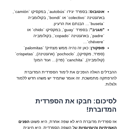
אוטובוס:
בספרד יגידו `autobús`, במקסיקו `camión`,
בארגנטינה `colectivo` או `bondi`, בקולומביה
`buseta`… הבנתם את הרעיון.
"מגניב":
בספרד `guay`, במקסיקו `chido` או
`padre`, בארגנטינה `copado`, בקולומביה
`chévere`…
פופקורן:
כאן זה נהיה ממש מצחיק! `palomitas`
(ספרד, מקסיקו), `pochoclo` (ארגנטינה), `crispetas`
(קולומביה), `canchita` (פרו)… ועוד המון!
ההבדלים האלה הופכים את לימוד הספרדית המדוברת
להרפתקה מתמשכת. זה אומר שתמיד יש משהו חדש ללמוד
ולגלות.
לסיכום: חבקו את הספרדית
המדוברת!
אז ספרדית מדוברת היא לא שפה אחרת, היא פשוט
הפנים
האמיתיות והיומיומיות
של השפה הספרדית. היא חיונית