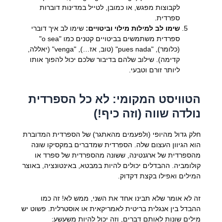
לקבוצות מפגש, או כמובן, לטייל במדינות דוברות
ספרדית.
שימו לב למילות מילוי וביטויים:
שימו לב איך דוברי
ספרדית משתמשים בביטויים קטנים כמו "o sea"
(כלומר), "pues nada" (טוב, אז…), "venga" (יאללה,
קדימה). שילוב שלהם בדיבור שלכם יכול להפוך אותו
ליותר זורם וטבעי.
הטוויסט המקומי: לא כל הספרדית
נולדה שווה (וזה כיף!)
חלק גדול מהיופי (ולפעמים מהאתגר) של הספרדית המדוברת
הוא הגיוון העצום שלה. הספרדית שמדברים במקסיקו שונה
מהספרדית של ארגנטינה, ששונה מהספרדית של ספרד או
קולומביה. ההבדלים יכולים להיות במבטא, באינטונציה, באוצר
המילים ואפילו בקצת דקדוק.
זה לא אומר שלא תבינו אחד את השני, ממש לא! זה כמו
ההבדל בין אנגלית בריטית לאמריקאית או אוסטרלית. פשוט יש
מילים שונות לאותם דברים, וזה יכול להיות משעשע: