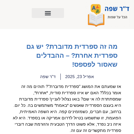
ילוג
תוכן
מה זה ספרדית מדוברת? יש גם
ספרדית אחרת? – ההבדלים
שאסור לפספס!
אפריל 23, 2025
ד"ר שפה
אז שמעתם את המושג "ספרדית מדוברת"? תוהים מה זה
אומר בכלל? האם יש איזו ספרדית סודית, *אחרת*,
שמסתתרת לה אי שם? בואו נצלול לעניין! ספרדית מדוברת
היא בעצם הספרדית שאנשים *באמת* משתמשים בה. כל יום.
ברחוב, עם חברים, כשמזמינים קפה. היא השפה האמיתית,
הפועמת, זו שתשמעו בטיול לדרום אמריקה או בספרד. היא לא
איזה ניב נפרד, אלא פשוט הדרך הטבעית והזורמת שבה דוברי
ספרדית מתקשרים זה עם זה.