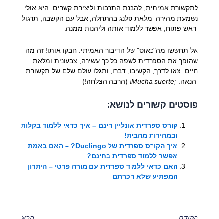
לתקשורת אמיתית, להבנת התרבות וליצירת קשרים. היא אולי
נשמעת מהירה ומלאת סלנג בהתחלה, אבל עם הקשבה, תרגול
וראש פתוח, אפשר ללמוד אותה וליהנות ממנה.
אל תחששו מה"כאוס" של הדיבור האמיתי. חבקו אותו! זה מה
שהופך את הספרדית לשפה כל כך עשירה, צבעונית ומלאת
חיים. צאו לדרך, הקשיבו, דברו, ותגלו עולם שלם של תקשורת
והנאה.
¡Mucha suerte!
(הרבה הצלחה!)
פוסטים קשורים לנושא:
קורס ספרדית אונליין חינם – איך כדאי ללמוד בקלות
ובמהירות מהבית!
איך הקורס ספרדית של Duolingo? – האם באמת
אפשר ללמוד ספרדית בחינם?
האם כדאי ללמוד ספרדית עם מורה פרטי – היתרון
המפתיע שלא הכרתם
הקודם
הבא