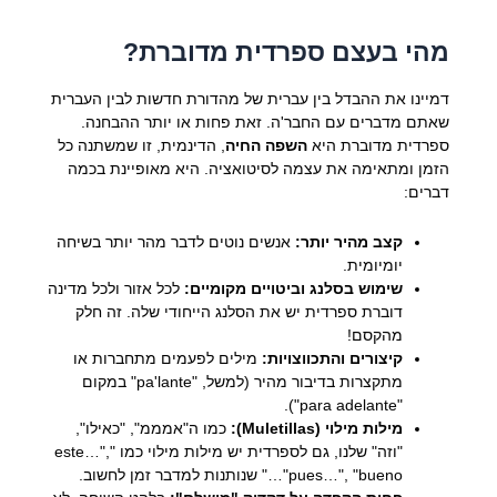
מהי בעצם ספרדית מדוברת?
דמיינו את ההבדל בין עברית של מהדורת חדשות לבין העברית
שאתם מדברים עם החבר'ה. זאת פחות או יותר ההבחנה.
ספרדית מדוברת היא
השפה החיה
, הדינמית, זו שמשתנה כל
הזמן ומתאימה את עצמה לסיטואציה. היא מאופיינת בכמה
דברים:
קצב מהיר יותר:
אנשים נוטים לדבר מהר יותר בשיחה
יומיומית.
שימוש בסלנג וביטויים מקומיים:
לכל אזור ולכל מדינה
דוברת ספרדית יש את הסלנג הייחודי שלה. זה חלק
מהקסם!
קיצורים והתכווצויות:
מילים לפעמים מתחברות או
מתקצרות בדיבור מהיר (למשל, "pa'lante" במקום
"para adelante").
מילות מילוי (Muletillas):
כמו ה"אמממ", "כאילו",
"וזה" שלנו, גם לספרדית יש מילות מילוי כמו "este…",
"pues…", "bueno…" שנותנות למדבר זמן לחשוב.