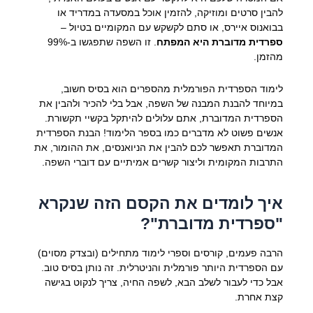
להבין סרטים ומוזיקה, להזמין אוכל במסעדה במדריד או
בבואנוס איירס, או סתם לקשקש עם המקומיים בטיול –
ספרדית מדוברת היא המפתח
. זו השפה שתפגשו ב-99%
מהזמן.
לימוד הספרדית הפורמלית מהספרים הוא בסיס חשוב,
במיוחד להבנת המבנה של השפה, אבל בלי להכיר ולהבין את
הספרדית המדוברת, אתם עלולים להיתקל בקשיי תקשורת.
אנשים פשוט לא מדברים כמו בספר הלימוד! הבנת הספרדית
המדוברת תאפשר לכם להבין את הניואנסים, את ההומור, את
התרבות המקומית וליצור קשרים אמיתיים עם דוברי השפה.
איך לומדים את הקסם הזה שנקרא
"ספרדית מדוברת"?
הרבה פעמים, קורסים וספרי לימוד מתחילים (ובצדק מסוים)
עם הספרדית היותר פורמלית והניטרלית. זה נותן בסיס טוב.
אבל כדי לעבור לשלב הבא, לשפה החיה, צריך לנקוט בגישה
קצת אחרת.