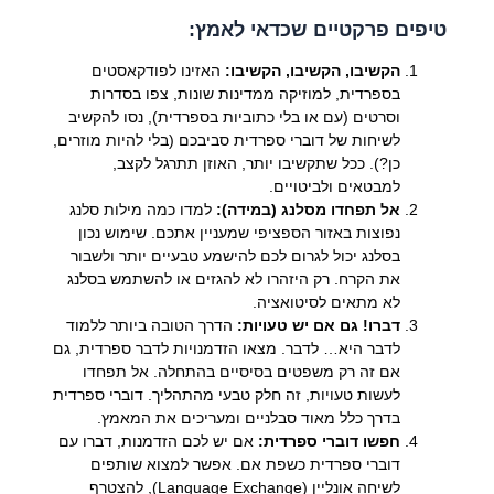
טיפים פרקטיים שכדאי לאמץ:
הקשיבו, הקשיבו, הקשיבו:
האזינו לפודקאסטים
בספרדית, למוזיקה ממדינות שונות, צפו בסדרות
וסרטים (עם או בלי כתוביות בספרדית), נסו להקשיב
לשיחות של דוברי ספרדית סביבכם (בלי להיות מוזרים,
כן?). ככל שתקשיבו יותר, האוזן תתרגל לקצב,
למבטאים ולביטויים.
אל תפחדו מסלנג (במידה):
למדו כמה מילות סלנג
נפוצות באזור הספציפי שמעניין אתכם. שימוש נכון
בסלנג יכול לגרום לכם להישמע טבעיים יותר ולשבור
את הקרח. רק היזהרו לא להגזים או להשתמש בסלנג
לא מתאים לסיטואציה.
דברו! גם אם יש טעויות:
הדרך הטובה ביותר ללמוד
לדבר היא… לדבר. מצאו הזדמנויות לדבר ספרדית, גם
אם זה רק משפטים בסיסיים בהתחלה. אל תפחדו
לעשות טעויות, זה חלק טבעי מהתהליך. דוברי ספרדית
בדרך כלל מאוד סבלניים ומעריכים את המאמץ.
חפשו דוברי ספרדית:
אם יש לכם הזדמנות, דברו עם
דוברי ספרדית כשפת אם. אפשר למצוא שותפים
לשיחה אונליין (Language Exchange), להצטרף