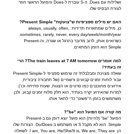
ושלילות עם Does, ה-S עוברת ל-Does והפועל הראשי חוזר
לצורת הבסיס שלו.
האם יש מילים ספציפיות ש"צועקות" Present Simple?
כן, מילים שמתארות תדירות: always, usually, often,
sometimes, rarely, never, every day/week/month/year.
כשרואים אותן, לרוב מדובר בהרגל או שגרה, וה-Present
Simple הוא הזמן המתאים.
למה אומרים The train leaves at 7 AM tomorrow? הרי
זה בעתיד!
שאלה מצוינת ומבלבלת! זה שימוש ספציפי ל-Present Simple
עבור לוחות זמנים קבועים ורשמיים (של תחבורה ציבורית,
אירועים מתוכננים כמו סרטים או הצגות, שעות פתיחה וכו').
למרות שהאירוע יקרה בעתיד, הוא חלק מלוח זמנים קבוע, ולכן
משתמשים בזמן ה"פשוט" כדי לתאר אותו.
מה קורה אם הפועל הוא "be"?
הפועל "be" (להיות) הוא פועל יוצא דופן גם ב-Present
Simple. הוא לא מקבל S או משתמש ב-Do/Does. הצורות שלו
הן: I am, You are, He/She/It is, We are, They are. לשאלה: