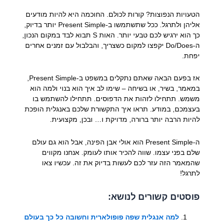
הטעויות הנפוצות? קורות לכולם. החוכמה היא להיות מודעים
אליהן ולתרגל. ככל שתשתמשו ב-Present Simple יותר בדיוק,
כך הוא ירגיש לכם טבעי יותר. האות S תבוא לבד במקום הנכון,
ה-Do/Does יקפצו למקום כשצריך, והבלבול עם זמנים אחרים
יפחת.
אז בפעם הבאה שאתם נתקלים במשפט ב-Present Simple,
במאמר, בשיר, או בשיחה – שימו לב איך הוא בנוי ולמה הוא
משמש. תתחילו לזהות את הדפוסים. תתחילו להשתמש בו
בעצמכם, במודע. תראו איך התקשורת שלכם באנגלית הופכת
להיות הרבה יותר ברורה, מדויקת ו… ובכן, מקצועית.
ה-Present Simple הוא אולי אבן הפינה, אבל הוא גם עולם
שלם בפני עצמו. שווה להכיר אותו לעומק. אנחנו מקווים
שהמאמר הזה עזר לכם לעשות בדיוק את זה. עכשיו צאו
לתרגל!
פוסטים קשורים לנושא:
למה אנגלית שפה פופולארית וחשובה כל כך בעולם