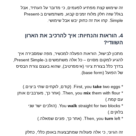
זה שימוש קצת מפתיע לפעמים, כי מדובר על העתיד, אבל
בגלל שזה חלק מלוח זמנים קבוע, משתמשים ב-Present
Simple. קחו את זה כחוק יבש אבל שימושי.
4. הוראות והנחיות: איך להרכיב את הארון
השוודי?
מתכון לבישול, הוראות הפעלה למכשיר, מפה שמסבירה איך
להגיע למקום מסוים – כל אלה משתמשים ב-Present Simple,
בדרך כלל בצורת ציווי (אימפרטיב), שהוא בעצם צורת הבסיס
של הפועל (base form).
* First, you
two eggs. (קודם, לוקחים שתי ביצים.)
take
* Then, you
mix
them with flour. (אחר כך, מערבבים אותן
עם קמח.)
* You
walk
straight for two blocks. (הולכים ישר שני
בלוקים.)
* Then, you
left. (אחר כך, פונים שמאלה.)
turn
זה הגיוני, כי אלה פעולות שמתבצעות באופן כללי, כחלק