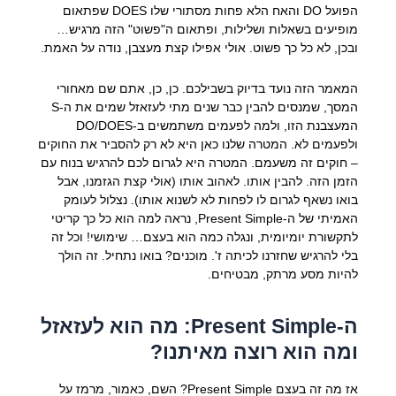
הפועל DO והאח הלא פחות מסתורי שלו DOES שפתאום
מופיעים בשאלות ושלילות, ופתאום ה"פשוט" הזה מרגיש…
ובכן, לא כל כך פשוט. אולי אפילו קצת מעצבן, נודה על האמת.
המאמר הזה נועד בדיוק בשבילכם. כן, כן, אתם שם מאחורי
המסך, שמנסים להבין כבר שנים מתי לעזאזל שמים את ה-S
המעצבנת הזו, ולמה לפעמים משתמשים ב-DO/DOES
ולפעמים לא. המטרה שלנו כאן היא לא רק להסביר את החוקים
– חוקים זה משעמם. המטרה היא לגרום לכם להרגיש בנוח עם
הזמן הזה. להבין אותו. לאהוב אותו (אולי קצת הגזמנו, אבל
בואו נשאף לגרום לו לפחות לא לשנוא אותו). נצלול לעומק
האמיתי של ה-Present Simple, נראה למה הוא כל כך קריטי
לתקשורת יומיומית, ונגלה כמה הוא בעצם… שימושי! וכל זה
בלי להרגיש שחזרנו לכיתה ז'. מוכנים? בואו נתחיל. זה הולך
להיות מסע מרתק, מבטיחים.
ה-Present Simple: מה הוא לעזאזל
ומה הוא רוצה מאיתנו?
אז מה זה בעצם Present Simple? השם, כאמור, מרמז על