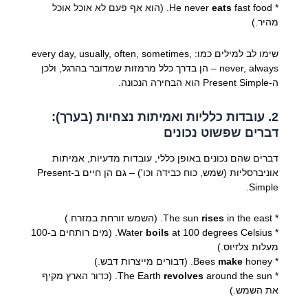
* He never
eats
fast food. (הוא אף פעם לא אוכל אוכל
מהיר.)
שימו לב למילים כמו: every day, usually, often, sometimes,
never, always – הן בדרך כלל מרמזות שמדובר בהרגל, ולכן
ה-Present Simple הוא הבחירה הנכונה.
2. עובדות כלליות ואמיתות נצחיות (בערך):
דברים שפשוט נכונים
דברים שהם נכונים באופן כללי, עובדות מדעיות, אמיתות
אוניברסליות (שמש, כוח כבידה וכו') – גם הן חיים ב-Present
Simple.
* The sun
in the east. (השמש זורחת במזרח.)
rises
* Water
boils
at 100 degrees Celsius. (מים רותחים ב-100
מעלות צלזיוס.)
* Bees
honey. (דבורים מייצרות דבש.)
make
* The Earth
revolves
around the sun. (כדור הארץ מקיף
את השמש.)