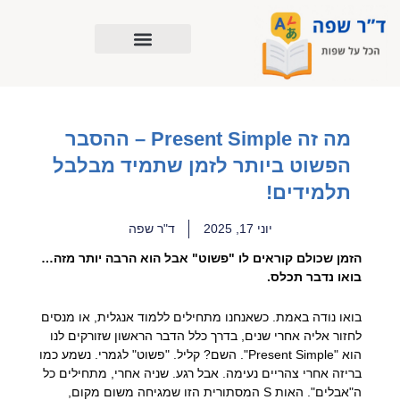
ילוג
תוכן
מה זה Present Simple – ההסבר
הפשוט ביותר לזמן שתמיד מבלבל
תלמידים!
יוני 17, 2025
ד"ר שפה
הזמן שכולם קוראים לו "פשוט" אבל הוא הרבה יותר מזה…
בואו נדבר תכלס.
בואו נודה באמת. כשאנחנו מתחילים ללמוד אנגלית, או מנסים
לחזור אליה אחרי שנים, בדרך כלל הדבר הראשון שזורקים לנו
הוא "Present Simple". השם? קליל. "פשוט" לגמרי. נשמע כמו
בריזה אחרי צהריים נעימה. אבל רגע. שניה אחרי, מתחילים כל
ה"אבלים". האות S המסתורית הזו שמגיחה משום מקום,