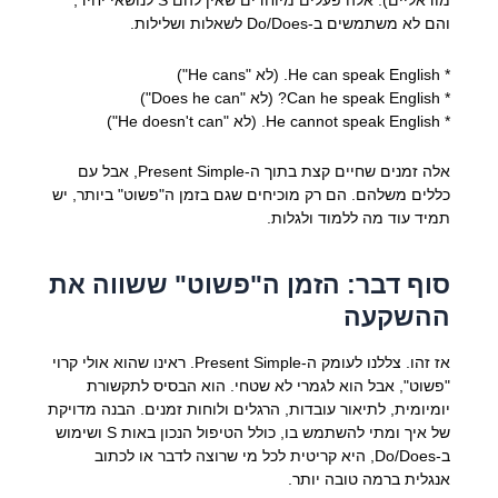
מודאליים). אלה פעלים מיוחדים שאין להם S לנושאי יחיד,
והם לא משתמשים ב-Do/Does לשאלות ושלילות.
* He can speak English. (לא "He cans")
* Can he speak English? (לא "Does he can")
* He cannot speak English. (לא "He doesn't can")
אלה זמנים שחיים קצת בתוך ה-Present Simple, אבל עם
כללים משלהם. הם רק מוכיחים שגם בזמן ה"פשוט" ביותר, יש
תמיד עוד מה ללמוד ולגלות.
סוף דבר: הזמן ה"פשוט" ששווה את
ההשקעה
אז זהו. צללנו לעומק ה-Present Simple. ראינו שהוא אולי קרוי
"פשוט", אבל הוא לגמרי לא שטחי. הוא הבסיס לתקשורת
יומיומית, לתיאור עובדות, הרגלים ולוחות זמנים. הבנה מדויקת
של איך ומתי להשתמש בו, כולל הטיפול הנכון באות S ושימוש
ב-Do/Does, היא קריטית לכל מי שרוצה לדבר או לכתוב
אנגלית ברמה טובה יותר.