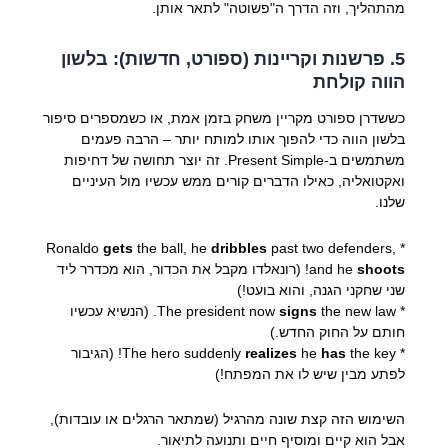
מהתהליך, וזה הדרך ה"פשוטה" לתאר אותן.
5. פרשנות וקריינות (ספורט, חדשות): בלשון
הווה קולחת
כששדרן ספורט מקריין משחק בזמן אמת, או כשמספרים סיפור
בלשון הווה כדי להפוך אותו למותח יותר – הרבה פעמים
משתמשים ב-Present Simple. זה יוצר תחושה של דחיפות
ואקטואליה, כאילו הדברים קורים ממש עכשיו מול העיניים
שלנו.
gets
the ball, he
dribbles
past two defenders,
* Ronaldo
shoots
and he
! (רונאלדו מקבל את הכדור, הוא מכדרר ליד
שני שחקני הגנה, והוא בועט!)
* The president now
signs
the new law. (הנשיא עכשיו
חותם על החוק החדש.)
* The hero suddenly
has
he
realizes
the key! (הגיבור
לפתע מבין שיש לו את המפתח!)
השימוש הזה קצת שונה מהרגיל (שמתאר הרגלים או עובדות),
אבל הוא קיים ומוסיף חיים ותנועה לתיאור.