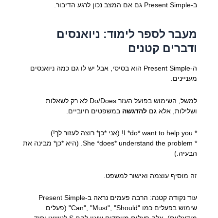
ב-Present Simple גם אם המצב נכון לרגע הדיבור.
מעבר לספר לימוד: ניואנסים
ודברים קטנים
ה-Present Simple הוא בסיסי, אבל יש לו גם כמה ניואנסים
מעניינים.
למשל, השימוש בפועל העזר Do/Does לא רק לשאלות
ושלילות, אלא גם
להדגשה
במשפטים חיוביים.
* I *do* want to help you! (אני *כן* רוצה לעזור לך!)
* She *does* understand the problem. (היא *כן* מבינה את
הבעיה.)
זה מוסיף עוצמה ואישור למשפט.
עוד נקודה קטנה: הרבה פעמים נראה ב-Present Simple
שימוש בפעלים כמו "Can", "Must", "Should" (פעלים