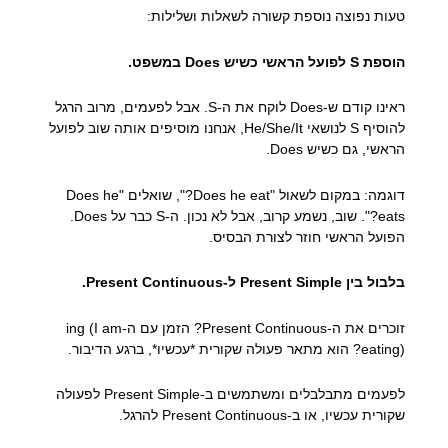
טעות נפוצה נוספת קשורה לשאלות ושלילות:
הוספת S לפועל הראשי כשיש Does במשפט.
ראינו קודם ש-Does לוקח את ה-S. אבל לפעמים, מרוב הרגל
להוסיף S לנושאי He/She/It, אנחנו מוסיפים אותה שוב לפועל
הראשי, גם כשיש Does.
דוגמה: במקום לשאול "Does he eat?", שואלים "Does he
eats?". שוב, נשמע קרוב, אבל לא נכון. ה-S כבר על Does.
הפועל הראשי חוזר לצורת הבסיס.
בלבול בין Present Simple ל-Present Continuous.
זוכרים את ה-Present Continuous? הזמן עם ה-ing (I am
eating)? הוא מתאר פעולה שקורית *עכשיו*, ברגע הדיבור.
לפעמים מתבלבלים ומשתמשים ב-Present Simple לפעולה
שקורית עכשיו, או ב-Present Continuous להרגל.