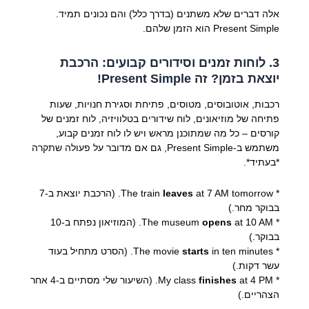
אלה דברים שלא משתנים (בדרך כלל) והם נכונים תמיד.
Present Simple הוא הזמן שלהם.
3. לוחות זמנים וסידורים קבועים: הרכבת
יוצאת בזמן? זה Present Simple!
רכבות, אוטובוסים, מטוסים, פתיחת וסגירת חנויות, שעות
פתיחה של מוזיאונים, לוח שידורים בטלוויזיה, לוח זמנים של
קורסים – כל מה שמתוכנן מראש ויש לו לוח זמנים קבוע,
משתמש ב-Present Simple, גם אם מדובר על פעולה שתקרה
*בעתיד*.
* The train
leaves
at 7 AM tomorrow. (הרכבת יוצאת ב-7
בבוקר מחר.)
* The museum
opens
at 10 AM. (המוזיאון נפתח ב-10
בבוקר.)
* The movie
starts
in ten minutes. (הסרט מתחיל בעוד
עשר דקות.)
* My class
finishes
at 4 PM. (השיעור שלי מסתיים ב-4 אחר
הצהריים.)