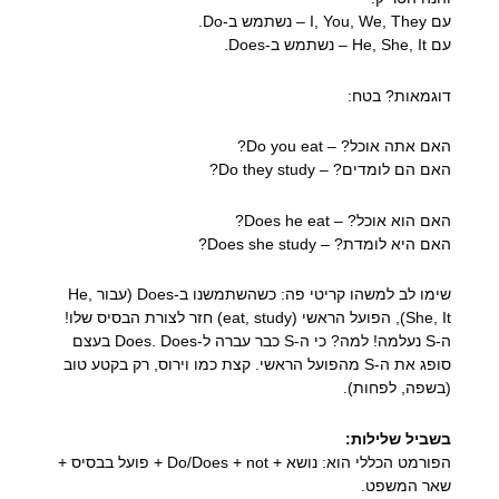
עם I, You, We, They – נשתמש ב-Do.
עם He, She, It – נשתמש ב-Does.
דוגמאות? בטח:
האם אתה אוכל? – Do you eat?
האם הם לומדים? – Do they study?
האם הוא אוכל? – Does he eat?
האם היא לומדת? – Does she study?
שימו לב למשהו קריטי פה: כשהשתמשנו ב-Does (עבור He,
She, It), הפועל הראשי (eat, study) חזר לצורת הבסיס שלו!
ה-S נעלמה! למה? כי ה-S כבר עברה ל-Does. Does בעצם
סופג את ה-S מהפועל הראשי. קצת כמו וירוס, רק בקטע טוב
(בשפה, לפחות).
בשביל שלילות:
הפורמט הכללי הוא: נושא + Do/Does + not + פועל בבסיס +
שאר המשפט.