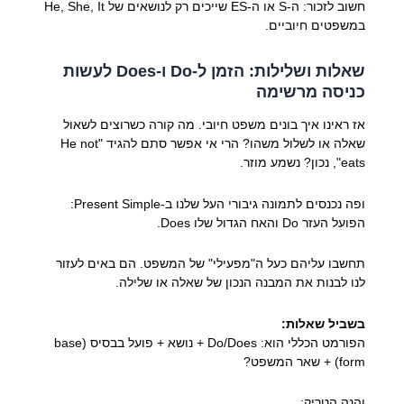
חשוב לזכור: ה-S או ה-ES שייכים רק לנושאים של He, She, It
במשפטים חיוביים.
שאלות ושלילות: הזמן ל-Do ו-Does לעשות
כניסה מרשימה
אז ראינו איך בונים משפט חיובי. מה קורה כשרוצים לשאול
שאלה או לשלול משהו? הרי אי אפשר סתם להגיד "He not
eats", נכון? נשמע מוזר.
ופה נכנסים לתמונה גיבורי העל שלנו ב-Present Simple:
הפועל העזר Do והאח הגדול שלו Does.
תחשבו עליהם כעל ה"מפעילי" של המשפט. הם באים לעזור
לנו לבנות את המבנה הנכון של שאלה או שלילה.
בשביל שאלות:
הפורמט הכללי הוא: Do/Does + נושא + פועל בבסיס (base
form) + שאר המשפט?
והנה הטריק: