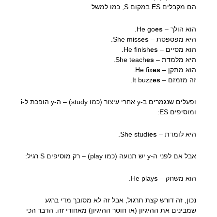
הם מקבלים ES במקום S, כמו למשל:
הוא הולך – He go
es
.
היא מפספסת – She miss
es
.
הוא מסיים – He finish
es
.
היא מלמדת – She teach
es
.
הוא מתקן – He fix
es
.
זה מזמזם – It buzz
es
.
ופעלים שנגמרים ב-y אחרי עיצור (כמו study) – ה-y הופכת ל-i
ומוסיפים ES:
היא לומדת – She stud
ies
.
אבל אם לפני ה-y יש תנועה (כמו play) – רק מוסיפים S רגיל:
הוא משחק – He play
s
.
נכון, זה דורש קצת תרגול, אבל זה לא מסובך מדי ברגע
שמבינים את ההיגיון (או חוסר ההיגיון) מאחורי זה. הדבר הכי