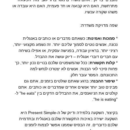
מתרחשת, האם היא קבועה או חד פעמית, האם היא עובדה או
משהו שקורה עכשיו.
שפה מדויקת משדרת:
*
סמכות ואמינות:
כשאתם מדברים או כותבים באנגלית
נכונה, אנשים נוטים לסמוך עליכם יותר. זה נשמע מקצועי יותר,
רציני יותר. בראיון עבודה, בפגישה עסקית, או אפילו בשיחה
עם חברים דוברי אנגלית – דיוק עושה את ההבדל.
*
קלות תקשורת:
ככל שהמשפטים שלכם בנויים נכון יותר, כך
פחות סיכוי לאי הבנות. אנשים לא יצטרכו לנחש למה
התכוונתם. המסר עובר חלק.
*
שיפור ההבנה:
ברגע שאתם שולטים בזמנים, אתם גם
מבינים טוב יותר אנשים אחרים שמדברים או כותבים. אתם
קולטים את הניואנסים, את ההבדלים הדקים בין "he eats" ל-
"he is eating".
בקיצור, השקעה בלמידה ודיוק של ה-Present Simple היא
השקעה ישירה באיכות התקשורת שלכם באנגלית ובתדמית
שלכם כדוברים. זה הבסיס שממנו אפשר לצמוח לזמנים