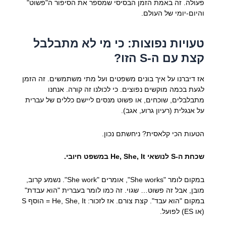
פעולה. זה באמת הזמן הבסיסי שמספר את הסיפור ה"פשוט"
והיום-יומי של העולם.
טעויות נפוצות: כי מי לא מתבלבל
קצת עם ה-S הזו?
אז דיברנו על איך בונים משפטים ועל מתי משתמשים. זה הזמן
לגעת בכמה מוקשים נפוצים. כי לכולנו זה קורה. אנחנו
מתבלבלים, שוכחים, או פשוט מנסים ליישם כללים של עברית
על אנגלית (רעיון גרוע, אגב).
הטעות הכי קלאסית? ניחשתם נכון.
שכחת ה-S לנושאי He, She, It במשפט חיובי.
במקום לומר "She works", אומרים "She work". נשמע קרוב,
מובן, אבל זה פשוט… שגוי. זה כמו לומר בעברית "הוא עבדת"
במקום "הוא עבד". קצת צורם. אז לזכור: He, She, It = הוסף S
(או ES) לפועל.