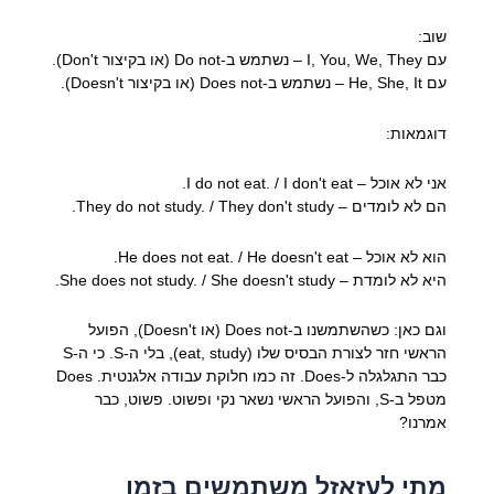
שוב:
עם I, You, We, They – נשתמש ב-Do not (או בקיצור Don't).
עם He, She, It – נשתמש ב-Does not (או בקיצור Doesn't).
דוגמאות:
אני לא אוכל – I do not eat. / I don't eat.
הם לא לומדים – They do not study. / They don't study.
הוא לא אוכל – He does not eat. / He doesn't eat.
היא לא לומדת – She does not study. / She doesn't study.
וגם כאן: כשהשתמשנו ב-Does not (או Doesn't), הפועל
הראשי חזר לצורת הבסיס שלו (eat, study), בלי ה-S. כי ה-S
כבר התגלגלה ל-Does. זה כמו חלוקת עבודה אלגנטית. Does
מטפל ב-S, והפועל הראשי נשאר נקי ופשוט. פשוט, כבר
אמרנו?
מתי לעזאזל משתמשים בזמן