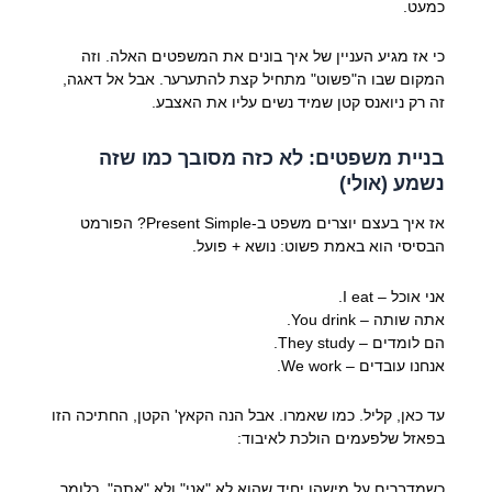
כמעט.
כי אז מגיע העניין של איך בונים את המשפטים האלה. וזה
המקום שבו ה"פשוט" מתחיל קצת להתערער. אבל אל דאגה,
זה רק ניואנס קטן שמיד נשים עליו את האצבע.
בניית משפטים: לא כזה מסובך כמו שזה
נשמע (אולי)
אז איך בעצם יוצרים משפט ב-Present Simple? הפורמט
הבסיסי הוא באמת פשוט: נושא + פועל.
אני אוכל – I eat.
אתה שותה – You drink.
הם לומדים – They study.
אנחנו עובדים – We work.
עד כאן, קליל. כמו שאמרו. אבל הנה הקאץ' הקטן, החתיכה הזו
בפאזל שלפעמים הולכת לאיבוד:
כשמדברים על מישהו יחיד שהוא לא "אני" ולא "אתה". כלומר,