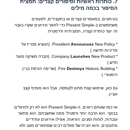
7. כותרות ראשיות וסיפורים קצרים: תמצית
הסיפור בכמה מילים
בעיתונים, במאמרים קצרים או בתקצירים, לפעמים
משתמשים ב-Present Simple כדי לתאר אירועים שקרו בעבר.
זה יוצר כותרת קצרה, תמציתית ודרמטית.
* President
Announces
New Policy. (הנשיא מכריז על
מדיניות חדשה.)
* Company
Launches
New Product. (חברה משיקה מוצר
חדש.)
* Fire
Destroys
Historic Building. (שריפה הורסת בניין
היסטורי.)
גם כאן, שימוש קצת מחוץ לקופסה, אבל הוא מוסיף קצב
ועניין.
אז כמו שאתם רואים, ה-Present Simple הוא לא רק להרגלים
בבוקר. הוא הרבה יותר ורסטילי ממה שחשבתם. הוא מתאר
עובדות, לוחות זמנים, הוראות, אפילו אירועים עתידיים
מתוכננים, והוא הבית של פעלים רבים שמתארים מצב ולא