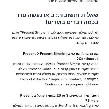
מורכבים יותר ולשיחות עמוקות יותר.
שאלות ותשובות: בואו נעשה סדר
בכמה דברים בוערים!
יש לכם שאלות שמציקות לכם לגבי ה-Present Simple? אתם
לא לבד. הנה כמה מהשאלות הנפוצות ביותר, ותשובות שיעשו
לכם חיים קלים:
מה ההבדל המרכזי בין Present Simple ל-Present
Continuous?
הבדל קריטי. Present Simple: הרגלים, עובדות, לוחות זמנים,
דברים שקורים באופן קבוע. Present Continuous: פעולה
שקורית *עכשיו*, ברגע הדיבור, או פעולה זמנית שמתרחשת
בתקופה זו. Think of it like this: Simple = routine/fact,
Continuous = in progress right now.
האם תמיד מוסיפים S או ES בסוף הפועל ב-Present
Simple?
לא! רק לנושאים He, She, It, ורק במשפטים חיוביים. בשאלות