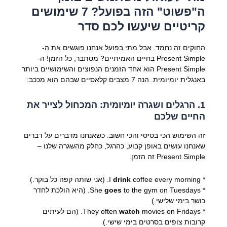
ה"פשוט" הזה בפועל? 7 שימושים
קריטיים שיעשו לכם סדר
החוקים זה נחמד. אבל מתי בפועל אנחנו פוגשים את ה-
Present Simple בחיים האמיתיים? מסתבר, כל הזמן! ה-
Present Simple הוא אחד הזמנים הנפוצים והשימושיים ביותר
באנגלית יומיומית. הנה 7 מצבים קלאסיים שבהם הוא מככב:
1. הרגלים ושגרה יומיומית: המכחול לצייר את
החיים שלכם
זה השימוש הכי בסיסי והכי חשוב. כשאנחנו מדברים על דברים
שאנחנו עושים באופן קבוע, כהרגל, כחלק מהשגרה שלנו –
Present Simple זה הזמן.
* I
coffee every morning. (אני שותה קפה כל בוקר.)
drink
* She
goes
to the gym on Tuesdays. (היא הולכת לחדר
כושר בימי שלישי.)
* They often
watch
movies on Fridays. (הם לעיתים
קרובות צופים בסרטים בימי שישי.)