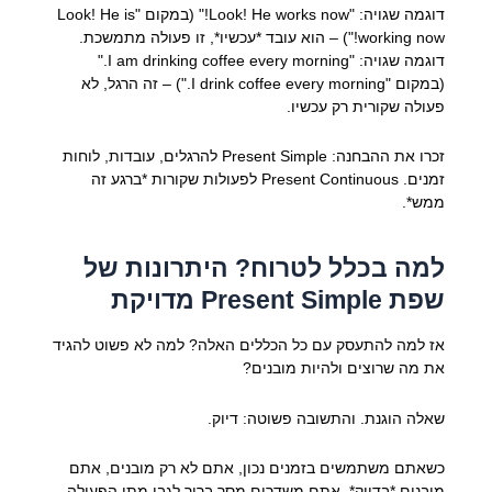
דוגמה שגויה: "Look! He works now!" (במקום "Look! He is
working now!") – הוא עובד *עכשיו*, זו פעולה מתמשכת.
דוגמה שגויה: "I am drinking coffee every morning."
(במקום "I drink coffee every morning.") – זה הרגל, לא
פעולה שקורית רק עכשיו.
זכרו את ההבחנה: Present Simple להרגלים, עובדות, לוחות
זמנים. Present Continuous לפעולות שקורות *ברגע זה
ממש*.
למה בכלל לטרוח? היתרונות של
שפת Present Simple מדויקת
אז למה להתעסק עם כל הכללים האלה? למה לא פשוט להגיד
את מה שרוצים ולהיות מובנים?
שאלה הוגנת. והתשובה פשוטה: דיוק.
כשאתם משתמשים בזמנים נכון, אתם לא רק מובנים, אתם
מובנים *בדיוק*. אתם משדרים מסר ברור לגבי מתי הפעולה