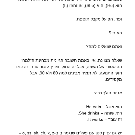
הוא (He), היא (She), או זה/זו (It).
ופה, הפועל מקבל תוספת.
האות S.
ואתם שואלים למה?
שאלה מצוינת. אין באמת תשובה הגיונית מבחינת ה"למה"
ההיסטורי של השפה, אבל זה החוק. וצריך לזכור אותו. זה כמו
חוקי התנועה, לא תמיד מבינים למה 80 ולא 90, אבל
מקפידים.
אז זה הולך ככה:
הוא אוכל – He eat
s
.
היא שותה – She drink
s
.
זה עובד – It work
s
.
יש גם עניין קטן עם פעלים שנגמרים ב-o, ss, sh, ch, x, z –