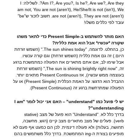
Am I?, Are you?, Is he?, Are we?, Are they?. לשלילה: I
am not, You are not (aren't), He/She/It is not (isn't), We
are not (aren't), They are not (aren't). חשוב לזכור ש"be"
עובד לפי כללים משלו!
האם מותר להשתמש ב-Present Simple כדי לתאר משהו
שקורה *עכשיו* אבל הוא אמת כללית?
כן, בהחלט. לדוגמה, "The sun shines today." (השמש זורחת
היום.) זה גם אמת כללית (השמש זורחת) וגם קורה עכשיו.
אבל שימו לב, אם אתם מתארים את הפעולה כמתמשכת ברגע
זה, "The sun is shining brightly right now," (השמש זורחת
בעוצמה ממש עכשיו), אז Present Continuous מתאים יותר.
ההבדל הוא הדגש: על האמת הכללית (Present Simple) או על
הפעולה שמתרחשת ברגע זה (Present Continuous).
יש לי פועל כמו "understand" – האם אני יכול לומר "I am
understanding"?
בדרך כלל לא. "Understand" הוא פועל של מצב (stative
verb). פעלים של מצב מתארים מצב קיים (רגש, מחשבה,
תחושה, בעלות) ולא פעולה דינמית. לכן הם כמעט אף פעם לא
מופיעים בצורת ה-ing המתמשכת. בדרך כלל משתמשים בהם