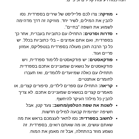
מוזיקה:
צרו לכם פלייליסט של שירים בספרדית. נסו
להבין את המילים, לשיר יחד. מוזיקה זה דרך מדהימה
לשמוע את השפה "בחיים".
סדרות וסרטים:
התחילו עם כתוביות בעברית, אחר כך
בספרדית, ואם אתם אמיצים – בלי כתוביות בכלל. יש
כל כך הרבה תוכן מעולה בספרדית בנטפליקס, אמזון
פריים ועוד.
פודקאסטים:
יש פודקאסטים ללימוד ספרדית, ויש
פודקאסטים על נושאים שמעניינים אתכם בספרדית.
תתחילו עם כאלה שמיועדים ללומדים, ואז תעברו
לחומרים אותנטיים.
קריאה:
התחילו עם ספרים לילדים, סיפורים קצרים, או
מאמרים קצרים בנושאים שמעניינים אתכם. לא צריך
להבין כל מילה! העיקר להיחשף.
לשנות את שפת הטלפון/מחשב:
צעד קטן, אבל
חשיפה יומיומית קבועה למילים חדשות.
לחשוב בספרדית:
נסו לתאר לעצמכם בראש את מה
שאתם עושים, או מה שאתם רואים, בספרדית. זה
נשמע מוזר בהתחלה, אבל זה מאמן את המוח.