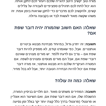
מורה טוב יקשיב היטב להגייה שלכם ויעזור לכם לתקן אותה.
הוא יכול לתת לכם תרגילים ספציפיים לעבודה על צלילים
קשים, ולהקשיב לכם מדברים כדי לתקן שגיאות בזמן אמת. זה
משהו שקשה מאוד לעשות לבד או בקבוצה גדולה.
שאלה: האם חשוב שהמורה יהיה דובר שפת
אם?
תשובה:
זה יתרון גדול, במיוחד מבחינת מבטא וביטויים
אותנטיים. אבל, כפי שאמרנו קודם, לא מספיק להיות דובר
שפת אם – צריך גם לדעת ללמד. יש מורים מצוינים שאינם
דוברי שפת אם, אבל הם מורים מנוסים ומצוינים לשפה. אם
המטרה העיקרית שלכם היא מבטא אותנטי, אז מורה דובר
שפת אם יכול להיות הבחירה הטובה יותר, אבל לא בכל מחיר.
שאלה: כמה זה עולה?
תשובה:
המחירים משתנים מאוד. הם תלויים בניסיון המורה,
ההשכלה שלו, אם הוא דובר שפת אם, ואם השיעור הוא אונליין
או פרונטלי (פרונטלי בדרך כלל קצת יותר יקר בגלל זמן נסיעה