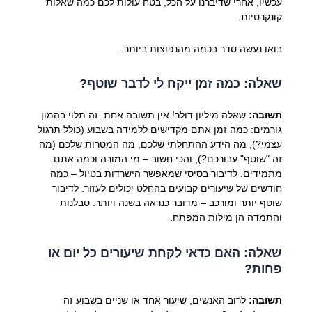
עכשיו, אחרי שדיברנו על הכל, בטח עולות לכם כמה שאלות
קונקרטיות.
בואו נעשה סדר בכמה מהנפוצות ביותר.
שאלה: כמה זמן ייקח לי לדבר שוטף?
תשובה:
שאלה מיליון דולר! אין תשובה אחת. זה תלוי בהמון
גורמים: כמה זמן אתם מקדישים ללמידה בשבוע (כולל תרגול
עצמי?), מה הידע ההתחלתי שלכם, מה המטרות שלכם (מה
זה "שוטף" עבורכם?), והכי חשוב – מי המורה וכמה אתם
מתמידים. לדיבור בסיסי שמאפשר הישרדות בטיול – כמה
חודשים של שיעורים קבועים בהחלט יכולים לעזור. לדיבור
שוטף יותר ומורכב – מדובר כנראה בשנה ויותר. סבלנות
והתמדה הן מילות המפתח.
שאלה: האם כדאי לקחת שיעורים כל יום או
פחות?
תשובה:
לרוב האנשים, שיעור אחד או שניים בשבוע זה