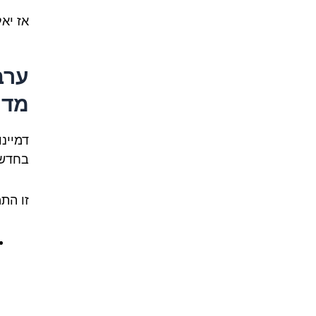
אז יאל
ערב
מדוב
דמיינ
בחדשו
זו הת