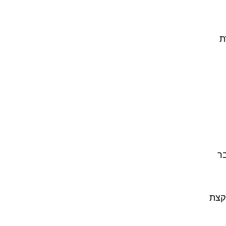
ת
בר
קצת