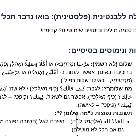
ה ללבנטינית (פלסטינית): בואו נדבר תכל'
ם לכמה מילים וביטויים שימושיים? קדימה!
ת ונימוסים בסיסיים:
שלום (לא רשמי):
مَرْحَبَا (
מַרְחַבַּא
) או أَهْلًا وَسَهْلًا (
אַהְלַן וַּסַהְ
ברוכים הבאים). אפשר לענות ב- أَهْلَيْن (
אַהְלֵין
) או مَرْحَبْتِين
(
מַרְחַבְּתֵין
– כאילו "שלום כפול").
מה שלומך?:
לגבר: كِيف حَالَك؟ (
כִּיף חַאלַכּ?
) / לאישה: كِي
حَالِك؟ (
כִּיף חַאלֵכּ?
). אפשר גם לשאול: كِيفَك؟ (
כִּיפַכּ?
– לגבר
كِيفِك؟ (
כִּיפֵכּ?
– לאישה).
תשובות נפוצות ל"מה שלומך?":
الحَمْدُ لله (
אֵלְחַמְדֻ לִלַّה
) – השבח לאל (תשובה נפוצה מא
גם אם הכל לא מושלם).