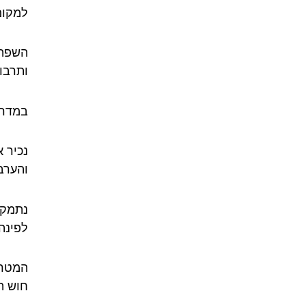
למקום 
השפה 
ותרבו
במדרי
נכיר 
והערבי
נתמקד
לפינה
המטרה
חוש ה