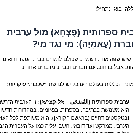
לה, בואו נתחיל!
ית ספרותית (פֻצְחַא) מול ערבית
רת (עַאמִּיַּה): מי נגד מי?
ו שיש שפה אחת רשמית, שכולם לומדים בבית הספר ורואים
ת, אבל ברחוב, עם חברים ובבית, מדברים אחרת.
מונה הכללית בעולם הערבי. יש לנו שתי "שכבות" עיקריות:
ערבית ספרותית (الفُصْحَى –
אל-פֻצְחַא
):
זו הערבית ה"רשמ
היא משמשת בכתיבה, בספרות, בנאומים, במהדורות חדשות
ובטקסטים דתיים (בראשם הקוראן). היא משותפת לכל העו
הערבי, ממרקש ועד דובאי. חשבו עליה כמו על העברית הגב