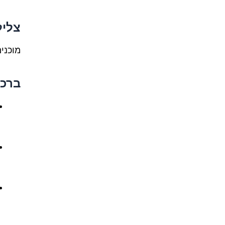
צליל
מוכני
ברכו