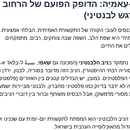
עַאמִּיַּה: הדופק הפועם של הרחוב
גש לבנטיני)
כנסים לעובי הקורה של התקשורת האמיתית, הבלתי אמצעית.
יה" היא שפת הלב, השפה שבה צוחקים, רבים, מתמקחים
ים את החיים.
 נתמקד ב
ניב הלבנטיני
(המכונה גם
שַׁאמִי
, نسبةً ל-
בִּלַאד א-
וריה רבתי ההיסטורי). הניב הזה מדובר בסוריה, לבנון, ירדן ו
 הפלסטינים. כמובן, יש הבדלים קטנים בין האזורים (פלסטיני
 לא ידבר בדיוק כמו פלסטיני מחברון, ולבנוני מביירות ישמע
מסורי מדמשק), אבל הבסיס משותף וברור בין דוברי הניבים
 הניב הלבנטיני הוא המפתח לתקשורת יום-יומית עם שכנינו ו
דול מהאוכלוסייה הערבית בישראל.