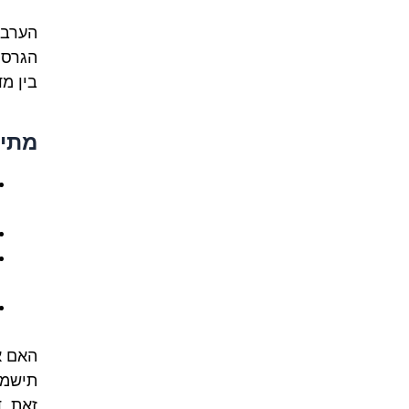
הגרסה
בין מד
מתי
האם 
תישמע
זאת, 