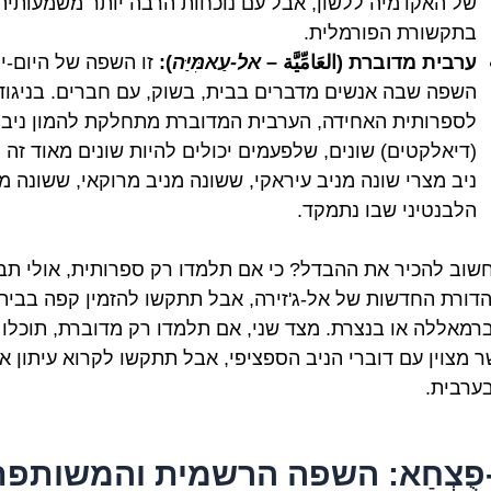
של האקדמיה ללשון, אבל עם נוכחות הרבה יותר משמעותית
בתקשורת הפורמלית.
ערבית מדוברת (العَامِّيَّة –
אל-עַאמִּיַּה
):
זו השפה של היום-יו
השפה שבה אנשים מדברים בבית, בשוק, עם חברים. בניגוד
לספרותית האחידה, הערבית המדוברת מתחלקת להמון ניבי
(דיאלקטים) שונים, שלפעמים יכולים להיות שונים מאוד זה 
ניב מצרי שונה מניב עיראקי, ששונה מניב מרוקאי, ששונה מ
הלבנטיני שבו נתמקד.
שוב להכיר את ההבדל? כי אם תלמדו רק ספרותית, אולי תבי
דורת החדשות של אל-ג'זירה, אבל תתקשו להזמין קפה בבית
רמאללה או בנצרת. מצד שני, אם תלמדו רק מדוברת, תוכלו
 מצוין עם דוברי הניב הספציפי, אבל תתקשו לקרוא עיתון או
ערבית.
פֻצְחַא: השפה הרשמית והמשותפת