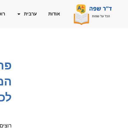
ילוג
תוכן
אודות
ערבית
רוס
פת
המ
לכ
רוצים