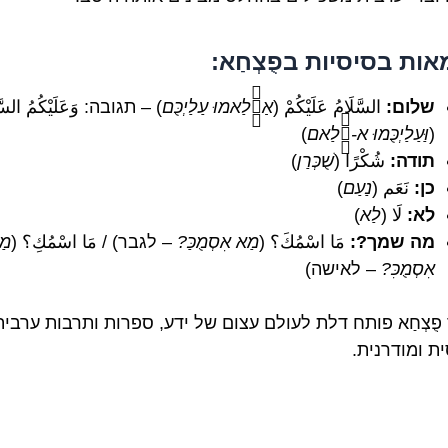
אות בסיסיות בפֻצְחַא:
שלום:
السَّلَامُ عَلَيْكُمْ (
אַסַّלַאמוּ עַלַיְכֻּם
) – תגובה: وَعَلَيْكُمُ السَّ
(
וַּעַלַיְכֻּמוּ א-סַّלַאם
)
תודה:
شُكْرًا (
שֻׁכְּרַן
)
כן:
نَعَم (
נַעַם
)
לא:
لَا (
לַא
)
מה שמך?:
مَا اسْمُكَ؟ (
מַא אִסְמֻכַּ?
– לגבר) / مَا اسْمُكِ؟ (
מַ
אִסְמֻכִּ?
– לאישה)
 פֻצְחַא פותח דלת לעולם עצום של ידע, ספרות ותרבות ערבית
ת ומודרנית.