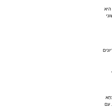
ותית המודרנית (Modern Standard Arabic – MSA) היא
ני
ונים
חַא
 עם