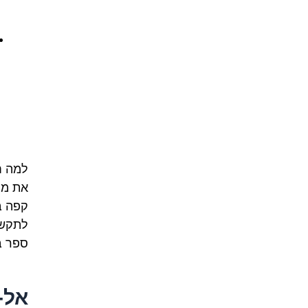
למה ח
את מה
קפה ב
לתקשר
ספר ב
אל-