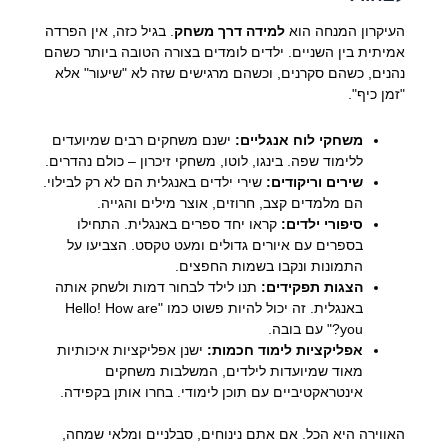
העיקרון המנחה הוא
למידה דרך משחק
. בגיל כזה, אין הפרדה
אמיתית בין השניים. ילדים לומדים בצורה הטובה ביותר כשהם
נהנים, כשהם סקרנים, וכשהם מרגישים שזה לא "שיעור" אלא
"זמן כיף".
משחקי לוח אנגליים:
ישנם משחקים רבים שמיועדים
ללימוד שפה. בינגו, לוטו, משחקי זיכרון – כולם נהדרים.
שירים וריקודים:
שירי ילדים באנגלית הם לא רק לבילוי.
הם מלמדים קצב, חרוזים, אוצר מילים והגייה.
סיפורי ילדים:
קראו יחד ספרים באנגלית. התחילו
בספרים עם איורים גדולים ומעט טקסט. הצביעו על
התמונות ונקבו בשמות החפצים.
הצגות תפקידים:
תנו לילד לבחור דמות ולשחק אותה
באנגלית. זה יכול להיות פשוט כמו "Hello! How are
you?" עם בובה.
אפליקציות לימוד חכמות:
ישנן אפליקציות איכותיות
מאוד שמיועדות לילדים, המשלבות משחקים
אינטראקטיביים עם תוכן לימודי. בחרו אותן בקפידה.
האווירה היא הכל. אם אתם נינוחים, סבלניים ומלאי שמחה,