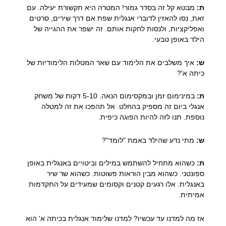
ת:
מבטא קל זה בסדר גמור! המטרה היא תקשורת יעילה. עם
זאת, נסו להאזין לדוברי אנגלית שפת אם דרך שירים, סרטים
ואפליקציות, ולנסות לחקות אותם. זה ישפר את ההגייה של
הילד באופן טבעי.
ש:
איך משלבים את הלימוד עם שאר המטלות הלימודיות של
כיתה א'?
ת:
במינימום זמן ובמקסימום הנאה. 5-10 דקות של משחק
אנגלי ביום זה מספיק בהחלט. אל תהפכו את זה למטלה
נוספת. תנו לזה להיות הפוגה כיפית.
ש:
מתי נדע שהילד באמת "לומד"?
ת:
כשהוא מתחיל להשתמש במילים וביטויים באנגלית באופן
ספונטני. כשהוא מבין הוראות פשוטות. כשהוא שר שיר
באנגלית. אלו רגעים קטנים וקסומים שמעידים על התקדמות
אמיתית.
אז מה למדנו עד עכשיו? למדנו שלימוד אנגלית בכיתה א' הוא