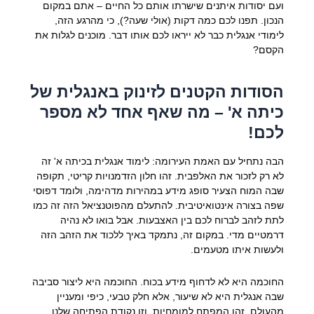
ועם יסודות איתנים שישרתו אותם כל החיים – אתם במקום
הנכון. תפנו לכם כמה דקות (אולי שעה?), כי מהרגע הזה,
לימודי אנגלית כבר לא ייראו לכם אותו דבר. מוכנים לגלות את
הקסם?
הסודות הקטנים לזינוק באנגלית של
כיתה א' – מה שאף אחד לא מספר
לכם!
הבה נתחיל עם האמת העירומה: לימוד אנגלית בכיתה א' זה
לא רק לזכור את האלפבית. זהו חלון הזדמנויות קריטי, תקופה
שבה המוח הצעיר סופג מידע במהירות מדהימה, ולומד דפוסי
שפה בצורה אינטואיטיבית. להתעלם מהפוטנציאל הזה זה כמו
לתת לזהב לברוח לכם בין האצבעות. אבל בואו לא נהיה
דרמטיים מדי. במקום זה, נתמקד באיך ללכוד את הזהב הזה
ולעשות איתו מטעמים.
החוכמה היא לא לדחוף מידע בכוח. החוכמה היא ליצור סביבה
שבה אנגלית היא לא שיעור, אלא חלק טבעי, כיפי ומעניין
מהעולם. זהו המפתח למומחיות, וזו נקודת הפתיחה שלנו.