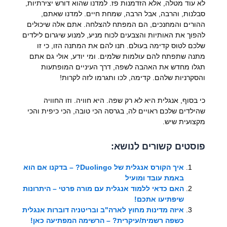
לא עוד מטלה, אלא הזדמנות פז. למדנו שהוא דורש יצירתיות,
סבלנות, והרבה, אבל הרבה, שמחת חיים. למדנו שאתם,
ההורים והמחנכים, הם המפתח להצלחה. אתם אלה שיכולים
להפוך את האותיות והצבעים לכוח מניע, למנוע שיגרום לילדים
שלכם לטוס קדימה בעולם. תנו להם את המתנה הזו, כי זו
מתנה שתפתח להם עולמות שלמים. ומי יודע, אולי גם אתם
תגלו מחדש את האהבה לשפה, דרך העיניים המופתעות
והסקרניות שלהם. קדימה, לכו ותגרמו לזה לקרות!
כי בסוף, אנגלית היא לא רק שפה. היא חוויה. וזו החוויה
שהילדים שלכם ראויים לה, בגרסה הכי טובה, הכי כיפית והכי
מקצועית שיש.
פוסטים קשורים לנושא:
איך הקורס אנגלית של Duolingo? – בדקנו אם הוא
באמת עובד ומועיל
האם כדאי ללמוד אנגלית עם מורה פרטי – היתרונות
שיפתיעו אתכם!
איזה מדינות מחוץ לארה"ב ובריטניה דוברות אנגלית
כשפה רשמית/עיקרית? – הרשימה המפתיעה כאן!