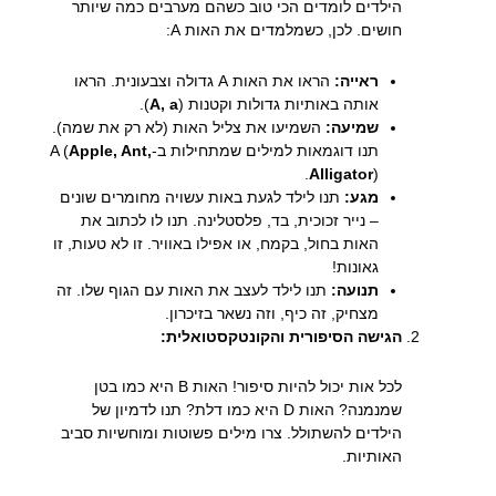
הילדים לומדים הכי טוב כשהם מערבים כמה שיותר
חושים. לכן, כשמלמדים את האות A:
ראייה:
הראו את האות A גדולה וצבעונית. הראו
אותה באותיות גדולות וקטנות (
A, a
).
שמיעה:
השמיעו את צליל האות (לא רק את שמה).
תנו דוגמאות למילים שמתחילות ב-A (
Apple, Ant,
Alligator
).
מגע:
תנו לילד לגעת באות עשויה מחומרים שונים
– נייר זכוכית, בד, פלסטלינה. תנו לו לכתוב את
האות בחול, בקמח, או אפילו באוויר. זו לא טעות, זו
גאונות!
תנועה:
תנו לילד לעצב את האות עם הגוף שלו. זה
מצחיק, זה כיף, וזה נשאר בזיכרון.
הגישה הסיפורית והקונטקסטואלית:
לכל אות יכול להיות סיפור! האות B היא כמו בטן
שמנמנה? האות D היא כמו דלת? תנו לדמיון של
הילדים להשתולל. צרו מילים פשוטות ומוחשיות סביב
האותיות.