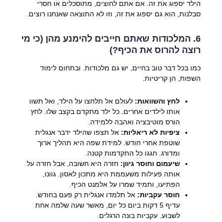
הילד יספוג את זה. אם אתם לחוצים, מתוסכלים או חסרי
סבלנות, הוא גם יספוג את זה, וזו לא התוצאה שאנחנו רוצים.
6. המלכודות שאתם חייבים להימנע מהן (כי מי
רוצה להרוס את הכיף?)
כמו בכל דבר טוב בחיים, יש גם מלכודות. ובתחום לימוד
השפות, הן קריטיות.
לחץ והשוואות:
לעולם אל תלחצו על הילד, ואל תשוו
אותו לילדים אחרים. כל ילד מתקדם בקצב שלו. לחץ
הורס מוטיבציה ואהבה ללמידה.
ציפיות לא ריאליות:
אל תצפו שהילד ידבר אנגלית
שוטפת אחרי חודש. למידת שפה היא תהליך ארוך
ומדורג. חגגו כל התקדמות קטנה.
שיעמום וחוסר גיוון:
חזרה היא חשובה, אבל חזרה על
אותה פעילות משעממת היא מתכון לאסון. גוונו,
הפתיעו, ותמיד שמרו על אלמנט הכיף.
חוסר עקביות:
אל תלמדו אנגלית רק פעם בחודש.
עדיף 5 דקות ביום כל יום, מאשר שעה שלמה אחת
לשבוע. עקביות בונה הרגלים.