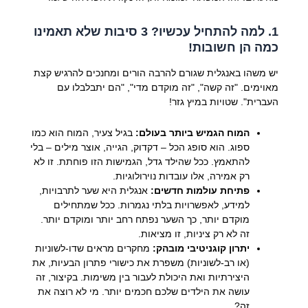
1. למה להתחיל עכשיו? 3 סיבות שלא תאמינו
כמה הן חשובות!
יש משהו באנגלית שגורם להרבה הורים ומחנכים להרגיש קצת
מאוימים. "זה קשה", "זה מוקדם מדי", "הם יתבלבלו עם
העברית". שטויות במיץ גזר!
המוח הגמיש ביותר בעולם:
בגיל צעיר, המוח הוא כמו
ספוג. הוא סופג הכל – דקדוק, הגייה, אוצר מילים – בלי
להתאמץ. ככל שהילד גדל, הגמישות הזו פוחתת. זו לא
רק אמירה, אלו עובדות נוירולוגיות.
פתיחת עולמות חדשים:
אנגלית היא שער לתרבויות,
למידע, לאפשרויות בלתי נגמרות. ככל שמתחילים
מוקדם יותר, כך השער נפתח רחב יותר ומוקדם יותר.
זה לא רק ציניות, זו מציאות.
יתרון קוגניטיבי מובהק:
מחקרים מראים שדו-לשוניות
(או רב-לשוניות) משפרת את כישורי פתרון הבעיות, את
היצירתיות ואת היכולת לעבור בין משימות. בקיצור, זה
עושה את הילדים שלכם חכמים יותר. מי לא רוצה את
זה?