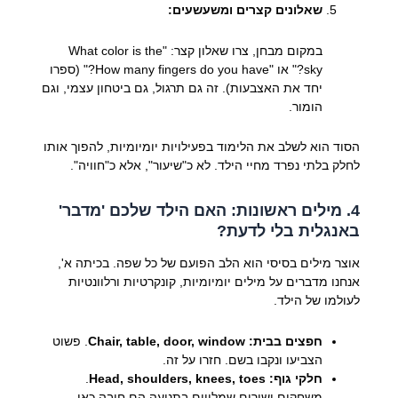
שאלונים קצרים ומשעשעים:
במקום מבחן, צרו שאלון קצר: "What color is the
sky?" או "How many fingers do you have?" (ספרו
יחד את האצבעות). זה גם תרגול, גם ביטחון עצמי, וגם
הומור.
הסוד הוא לשלב את הלימוד בפעילויות יומיומיות, להפוך אותו
לחלק בלתי נפרד מחיי הילד. לא כ"שיעור", אלא כ"חוויה".
4. מילים ראשונות: האם הילד שלכם 'מדבר'
באנגלית בלי לדעת?
אוצר מילים בסיסי הוא הלב הפועם של כל שפה. בכיתה א',
אנחנו מדברים על מילים יומיומיות, קונקרטיות ורלוונטיות
לעולמו של הילד.
חפצים בבית:
Chair, table, door, window
. פשוט
הצביעו ונקבו בשם. חזרו על זה.
חלקי גוף:
Head, shoulders, knees, toes
.
משחקים ושירים שמלווים בתנועה הם חובה כאן.