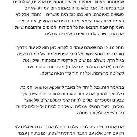
שמסתתר מאחורי אותיות, צבעים ומספרים אנגליים, שנלמדים
כבר בכיתה א'. אבל בואו נודה באמת: רוב המידע שאתם
פוגשים באינטרנט הוא כמו כוס מים פושרים – נחמד, אבל לא
באמת מרווה את הצמא. אתם רוצים את המעיין, את הבאר
העמוקה שבה תמצאו את כל הסודות, הטיפים והתובנות שישנו
את הדרך שבה אתם רואים ומלמדים אנגלית.
תתכוננו. כי מה שאתם עומדים לקרוא כאן הוא לא עוד מדריך
חובבני. זהו מסע עמוק אל נבכי הפסיכולוגיה של למידת שפה
בגיל הרך, משולב עם שיטות פרקטיות ומוכחות, שילוו את
ילדכם (או את התלמידים שלכם) מהיכרות בסיסית ועד
לשליטה מרשימה, וכל זה תוך כדי הנאה צרופה.
במאמר הזה, נצלול יחד אל מעבר ל"A is for Apple" המוכר.
נגלה איך להפוך את לימוד האותיות לחוויה רב-חושית, איך
צבעים ומספרים יכולים להיות שער לעולם שלם של אוצר
מילים, וכיצד תרגילי אנגלית ושאלונים לכיתה א' יכולים להיות
כלי העצמה ולא עוד מטלה.
אם אתם רוצים שהילדים שלכם יתחילו את דרכם באנגלית לא
רק עם ידע, אלא עם אהבה אמיתית לשפה, עם ביטחון עצמי