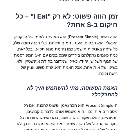
זמן הווה פשוט: לא רק "I Eat" – כל
היקום ב-S אחת?
הווה פשוט (Present Simple) הוא האוצר הלאומי של הדקדוק
האנגלי. הוא הבסיס, העוגן, המים והלחם. בלי הבנה טובה שלו,
כל שיחה באנגלית תישמע כמו נהימת מנוע תקוע. ובכל זאת,
כמה פעמים נתקלתם בילדים שמסובכים עם ה-S המפורסמת
של הגוף השלישי יחיד? כאילו שמדובר בחידת איינשטיין, ולא
בשינוי של אות אחת. אבל האמת היא, שזה פשוט עניין של
גישה נכונה.
האמת הפשוטה: מתי להשתמש ואיך לא
להתבלבל?
ה-Present Simple הוא חבר נאמן ופשוט להבנה, אם רק
מסבירים אותו נכון. הוא משמש אותנו לדברים קבועים,
יומיומיים, כאלה שקורים שוב ושוב, כמו השמש שזורחת כל
בוקר או החתול של השכן שמגרד את הצבע מהרכב. ובכן, לא
החתול של השכן, אבל הבנתם את הרעיון. הוא גם מתאר