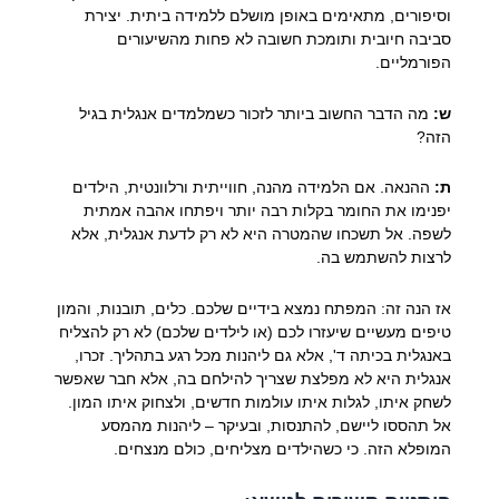
וסיפורים, מתאימים באופן מושלם ללמידה ביתית. יצירת
סביבה חיובית ותומכת חשובה לא פחות מהשיעורים
הפורמליים.
ש:
מה הדבר החשוב ביותר לזכור כשמלמדים אנגלית בגיל
הזה?
ת:
ההנאה. אם הלמידה מהנה, חווייתית ורלוונטית, הילדים
יפנימו את החומר בקלות רבה יותר ויפתחו אהבה אמתית
לשפה. אל תשכחו שהמטרה היא לא רק לדעת אנגלית, אלא
לרצות להשתמש בה.
אז הנה זה: המפתח נמצא בידיים שלכם. כלים, תובנות, והמון
טיפים מעשיים שיעזרו לכם (או לילדים שלכם) לא רק להצליח
באנגלית בכיתה ד', אלא גם ליהנות מכל רגע בתהליך. זכרו,
אנגלית היא לא מפלצת שצריך להילחם בה, אלא חבר שאפשר
לשחק איתו, לגלות איתו עולמות חדשים, ולצחוק איתו המון.
אל תהססו ליישם, להתנסות, ובעיקר – ליהנות מהמסע
המופלא הזה. כי כשהילדים מצליחים, כולם מנצחים.