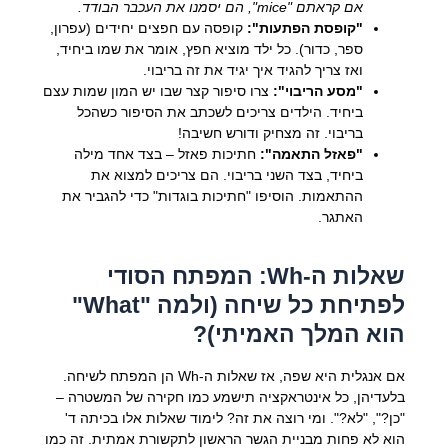
אם קראתם "mice", הם יסמנו את העכבר הבודד.
"קופסת הפתעות":
קופסה עם חפצים יחידים (עפרון,
ספר, כדור). כל ילד מוציא חפץ, אומר את שמו ביחיד,
ואז צריך להגיד איך יגיד את זה בריבוי.
"מסע הריבוי":
צרו סיפור קצר שבו יש המון שמות עצם
ביחיד. הילדים צריכים לשכתב את הסיפור כשהכל
בריבוי. זה מצחיק ודורש חשיבה!
"פאזל התאמה":
חתיכות פאזל – בצד אחד מילה
ביחיד, בצד השני בריבוי. הם צריכים למצוא את
ההתאמות. הוסיפו "חתיכות בוגדות" כדי להגביר את
האתגר.
שאלות ה-Wh: המפתח הסודי
לפתיחת כל שיחה (ולמה "What"
הוא המלך האמיתי)?
אם אנגלית היא שפה, אז שאלות ה-Wh הן המפתח לשיחה.
בלעדיהן, כל אינטראקציה תישמע כמו חקירה של המשטרה –
"כן?", "לא?". ומי רוצה את זה? לימוד שאלות אלו בכיתה ד'
הוא לא פחות מבניית הגשר הראשון לתקשורת אמתית. זה כמו