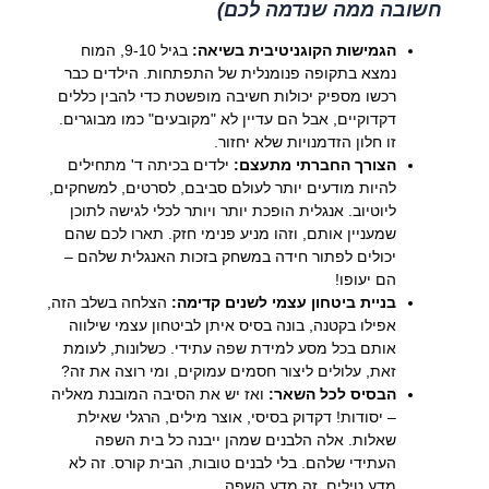
חשובה ממה שנדמה לכם)
הגמישות הקוגניטיבית בשיאה:
בגיל 9-10, המוח
נמצא בתקופה פנומנלית של התפתחות. הילדים כבר
רכשו מספיק יכולות חשיבה מופשטת כדי להבין כללים
דקדוקיים, אבל הם עדיין לא "מקובעים" כמו מבוגרים.
זו חלון הזדמנויות שלא יחזור.
הצורך החברתי מתעצם:
ילדים בכיתה ד' מתחילים
להיות מודעים יותר לעולם סביבם, לסרטים, למשחקים,
ליוטיוב. אנגלית הופכת יותר ויותר לכלי לגישה לתוכן
שמעניין אותם, וזהו מניע פנימי חזק. תארו לכם שהם
יכולים לפתור חידה במשחק בזכות האנגלית שלהם –
הם יעופו!
בניית ביטחון עצמי לשנים קדימה:
הצלחה בשלב הזה,
אפילו בקטנה, בונה בסיס איתן לביטחון עצמי שילווה
אותם בכל מסע למידת שפה עתידי. כשלונות, לעומת
זאת, עלולים ליצור חסמים עמוקים, ומי רוצה את זה?
הבסיס לכל השאר:
ואז יש את הסיבה המובנת מאליה
– יסודות! דקדוק בסיסי, אוצר מילים, הרגלי שאילת
שאלות. אלה הלבנים שמהן ייבנה כל בית השפה
העתידי שלהם. בלי לבנים טובות, הבית קורס. זה לא
מדע טילים, זה מדע השפה.