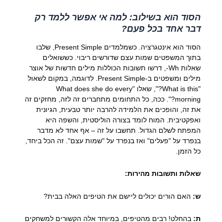
הסוד הוא בשילוב: למה אי אפשר ללמד רק
דבר אחד בכל פעם?
הסוד הוא אינטגרציה. כשמלמדים Present Simple, שלבו
בתוך המשפטים שמות עצם שדורשים ריבוי. כששואלים
שאלות Wh-, דרשו תשובות הכוללות מילים חדשות של אוצר
מילים ומשפטים ב-Present Simple. לדוגמה, במקום לשאול
"What is this?", שאלו "What does she do every
morning?". ככה, כל התחומים מתחברים זה לזה, מחזקים זה
את זה, והופכים את הלמידה להרבה יותר טבעית, הגיונית
ואפקטיבית. המוח לומד בצורה הוליסטית, והשפה היא
המפתח לשלם הגדול. תחשבו על זה – אף אחד לא מדבר
בנפרד על "פעלים" ואז בנפרד על "שמות עצם". זה הכל ביחד,
כל הזמן.
שאלות ותשובות מהירות:
ש:
האם הורים יכולים ליישם את הטיפים האלה בבית?
ת:
בהחלט! רבים מהטיפים, במיוחד אלה הקשורים למשחקים