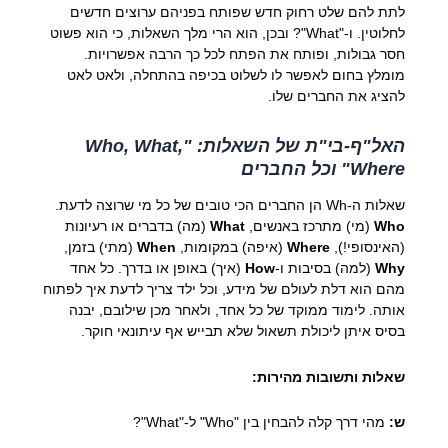
לתת להם שלט רחוק חדש שפותח בפניהם ערוצים חדשים
לחלוטין. ו-"What"? ובכן, הוא הרי מלך השאלות, כי הוא פשוט
חסר גבולות, ופותח את הפתח לכל כך הרבה אפשרויות.
מומלץ בחום לאפשר לו לשלוט בכיפה בהתחלה, ולאט לאט
להציג את החברים שלו.
האל"ף-בי"ת של השאלות: "Who, What,
Where" וכל החברים
שאלות ה-Wh הן החברים הכי טובים של כל מי שרוצה לדעת.
Who
(מי) מתרכז באנשים,
What
(מה) בדברים או רעיונות
(האינסופי!),
Where
(איפה) במקומות,
When
(מתי) בזמן,
Why
(למה) בסיבות ו-
How
(איך) באופן או בדרך. כל אחד
מהם הוא דלת לעולם של מידע, וכל ילד צריך לדעת איך לפתוח
אותה. לימוד ממוקד של כל אחד, ולאחר מכן שילובם, יבנה
בסיס איתן ליכולת תשאול שלא תבייש אף עיתונאי חוקר.
שאלות ותשובות מהירות:
ש:
מהי דרך קלה להבחין בין "Who" ל-"What"?