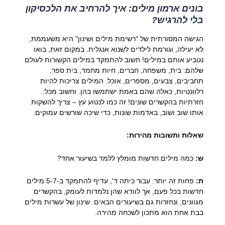
בונים ארמון מילים: איך להרחיב את הלכסיקון
בלי להרגיש?
הגישה המסורתית של "רשימת מילים ושינון" היא משעממת,
לא יעילה, וגורמת לילדים לשנוא אנגלית. במקום זאת, בואו
נטביע אותם במילים! חשוב להתמקד במילים הקשורות לעולם
שלהם: בית, משפחה, חברים, חיות מחמד, בית ספר,
תחביבים, צבעים, מספרים, אוכל. המילים צריכות להיות
רלוונטיות, כאלה שהם באמת ישתמשו בהן. וחשוב מכל:
חזרתיות בהקשרים שונים! זה כמו לנטוע עץ – צריך להשקות
אותו שוב ושוב, באדמות שונות, כדי שיכה שורשים עמוקים.
שאלות ותשובות מהירות:
ש:
כמה מילים חדשות מומלץ ללמד בשיעור אחד?
ת:
פחות זה יותר. עבור כיתה ד', עדיף להתמקד ב-5-7 מילים
חדשות בכל פעם, אך לוודא שהן נלמדות לעומק, בהקשרים
מגוונים, ונחזרות גם בשיעורים הבאים. שינון של עשרות מילים
בבת אחת הוא מתכון לשכחה מהירה.