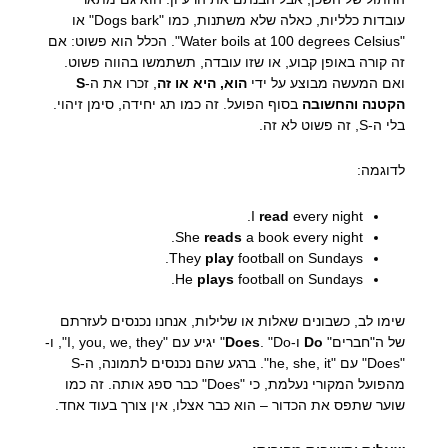
עובדות כלליות, כאלה שלא משתנות, כמו "Dogs bark" או
"Water boils at 100 degrees Celsius". הכלל הוא פשוט: אם
זה קורה באופן קבוע, או שזו עובדה, תשתמשו בהווה פשוט.
ואם המעשה מבוצע על ידי
הוא, היא או זה
, זכרו את ה-
S
הקטנה והחשובה
בסוף הפועל. זה כמו תג יחידה, סימן זיהוי.
בלי ה-S, זה פשוט לא זה.
לדוגמה:
I
read
every night.
She
reads
a book every night.
They
play
football on Sundays.
He
plays
football on Sundays.
שימו לב, כשבונים שאלות או שלילות, אנחנו נכנסים לעזרתם
של ה"חברים"
Do
ו-
Does
. "Do" יגיע עם "I, you, we, they", ו-
"Does" עם "he, she, it". ברגע שהם נכנסים לתמונה, ה-S
מהפועל המקורי נעלמת, כי "Does" כבר ספג אותה. זה כמו
שוער שתפס את הכדור – הוא כבר אצלו, אין צורך בעוד אחד.