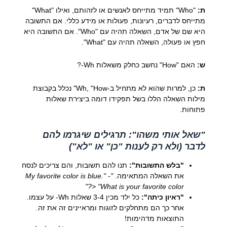
ת:
"Who" תמיד מתייחס לאנשים או לזהותם, ואילו "What"
מתייחס לדברים, רעיונות, פעולות או מידע כללי. אם התשובה
היא שם של אדם, השאלה תהיה עם "Who". אם התשובה היא
חפץ או פעולה, השאלה תהיה עם "What".
ש:
האם "How" נחשב כחלק משאלות Wh-?
ת:
כן, למרות שהוא לא מתחיל ב-Wh, "How" נכלל בקבוצת
מילות השאלה הללו בשל תפקידו דומה ביצירת שאלות
פתוחות.
"שאל אותי משהו": תרגילים שיגרמו להם
לדבר (ולא רק לענות "כן" או "לא")
"בלש התשובות":
תנו להם תשובות, והם צריכים לנסח
את השאלה המתאימה.
"My favorite color is blue." -
> "What is your favorite color?"
"ראיון כיתה":
כל ילד מכין 3-4 שאלות Wh- על עצמו.
אחר כך הם מתחלקים לזוגות ומראיינים זה את זה.
התוצאות מדהימות!