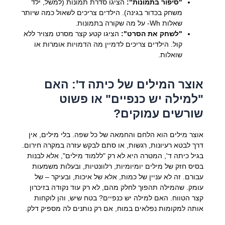
"סיפור בתמונות":
הציגו סדרת תמונות (למשל, ילד
משחק בכדור בגינה). הילדים צריכים לשאול כמה שיותר
שאלות Wh- על מה שקורה בתמונות.
"לשחק את הסרט":
הציגו קטע קצר מסרט מצויר ללא
קול. הילדים צריכים לדמיין מה הדמויות אומרות או
שואלות.
אוצר המילים של כיתה ד': האם
"למילה יש כנפיים" או פשוט
שורשים עמוקים?
אוצר מילים הוא הלחם והחמאה של כל שפה. בלי מילים, אין
דרך לבטא רעיונות, רגשות, או סתם לבקש עזרה במקרה חירום.
בגיל כיתה ד', המטרה היא לא רק "ללמוד מילים", אלא לבנות
בסיס חזק של מילים יומיומיות, רלוונטיות, ובעלות משמעות
עבורם. זה לא עניין של כמות, אלא של איכות, ובעיקר – של
עומק. שהמילה תהפוך לחלק מהם, לא רק עוד נקודה בזיכרון
קצר הטווח. האם למילה יש כנפיים? בטח שיש, והן לוקחות
אותה למקומות נפלאים במוח, אם רק נותנים לה מספיק דלק.