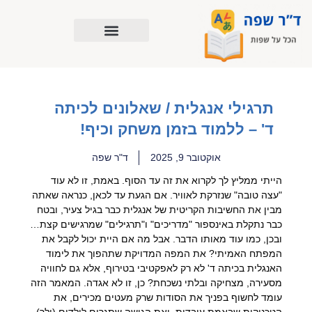
ילוג
תוכן
תרגילי אנגלית / שאלונים לכיתה
ד' – ללמוד בזמן משחק וכיף!
אוקטובר 9, 2025
ד"ר שפה
הייתי ממליץ לך לקרוא את זה עד הסוף. באמת, זו לא עוד
"עצה טובה" שנזרקת לאוויר. אם הגעת עד לכאן, כנראה שאתה
מבין את החשיבות הקריטית של אנגלית כבר בגיל צעיר, ובטח
כבר נתקלת באינספור "מדריכים" ו"תרגילים" שמרגישים קצת…
ובכן, כמו עוד מאותו הדבר. אבל מה אם היית יכול לקבל את
המפתח האמיתי? את המפה המדויקת שתהפוך את לימוד
האנגלית בכיתה ד' לא רק לאפקטיבי בטירוף, אלא גם לחוויה
מסעירה, מצחיקה ובלתי נשכחת? כן, זו לא אגדה. המאמר הזה
עומד לחשוף בפניך את הסודות שרק מעטים מכירים, את
הטכניקות שבאמת עובדות, ואת הגישה שתגרום לילדים (ולך)