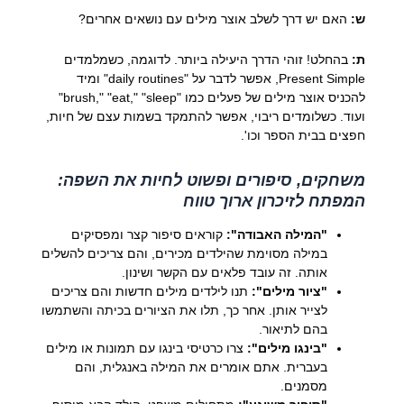
ש:
האם יש דרך לשלב אוצר מילים עם נושאים אחרים?
ת:
בהחלט! זוהי הדרך היעילה ביותר. לדוגמה, כשמלמדים
Present Simple, אפשר לדבר על "daily routines" ומיד
להכניס אוצר מילים של פעלים כמו "brush," "eat," "sleep"
ועוד. כשלומדים ריבוי, אפשר להתמקד בשמות עצם של חיות,
חפצים בבית הספר וכו'.
משחקים, סיפורים ופשוט לחיות את השפה:
המפתח לזיכרון ארוך טווח
"המילה האבודה":
קוראים סיפור קצר ומפסיקים
במילה מסוימת שהילדים מכירים, והם צריכים להשלים
אותה. זה עובד פלאים עם הקשר ושינון.
"ציור מילים":
תנו לילדים מילים חדשות והם צריכים
לצייר אותן. אחר כך, תלו את הציורים בכיתה והשתמשו
בהם לתיאור.
"בינגו מילים":
צרו כרטיסי בינגו עם תמונות או מילים
בעברית. אתם אומרים את המילה באנגלית, והם
מסמנים.