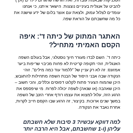
להביט על אנגלית בעיניים נוצצות. הישאר איתנו, כי אנחנו
עומדים לצלול עמוק, ולצאת עם אוצר בלום של ידע שישנה את
כל מה שחשבתם על הוראת שפה.
האתגר המתוק של כיתה ד': איפה
הקסם האמיתי מתחיל?
כיתה ד'. השם לבדו מעורר חיוך נוסטלגי, אבל בעולם השפה
האנגלית, זוהי תקופה קריטית לא פחות מכיבוי שריפות ביער
אמזונס. זה לא רק עניין של "ללמוד עוד כמה מילים". זוהי
הנקודה שבה אבני היסוד של הבנת השפה מתחילות להתגבש,
היכן שהמוח הצעיר פתוח לקלוט דפוסים וכללים, והכי חשוב –
היכן שאהבה (או שנאה) לשפה יכולה לפרוח. מי שיפספס את
הרגע הזה, עלול למצוא את עצמו רודף אחרי הזנב של השפה
במשך שנים ארוכות. בקיצור, זה הרגע שבו הקסם חייב לקרות,
אחרת נאבד את הנקודה.
למה דווקא עכשיו? 3 סיבות שלא חשבתם
עליהן (ו-1 שחשבתם, אבל היא הרבה יותר