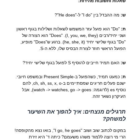
שאלות ותשובות מהירות:
ש:
מה ההבדל בין "I do" ל-"He does"?
ת:
"Do" הוא פועל עזר המשמש לשאלות ושלילות בגוף ראשון
ושני יחיד/רבים (I, you, we, they). "Does" הוא הצורה של
"Do" בגוף שלישי יחיד (he, she, it). ברגע ש"Does" מופיע,
הפועל הראשי חוזר לצורת הבסיס שלו, ללא ה-S.
ש:
האם תמיד חייבים להוסיף S לפועל בגוף שלישי יחיד?
ת:
כמעט תמיד, כשהפועל ב-Present Simple ובמשפט חיובי.
ישנם פעלים חריגים שמסתיימים ב-ch, sh, ss, x, o, להם
נוסיף es (לדוגמה: watch -> watches, go -> goes), אבל
העיקרון נשאר זהה.
תרגילים מנצחים: איך להפוך את השיעור
למשחק?
במקום לכתוב שוב ושוב "I go, he goes", בואו נצא מהקופסה!
הרי מי רוצה ללמוד משהו משעמם? כיתה ד' היא זירת