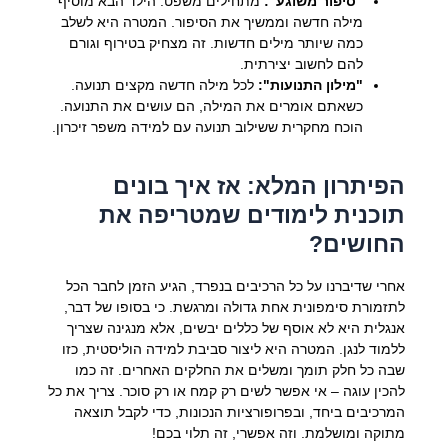
"סיפור משוגע":
מתחילים משפט. הילד הבא מוסיף
מילה חדשה וממשיך את הסיפור. המטרה היא לשלב
כמה שיותר מילים חדשות. זה מצחיק בטירוף וגורם
להם לחשוב יצירתית.
"מילון התנועות":
לכל מילה חדשה מקצים תנועה.
כשאתם אומרים את המילה, הם עושים את התנועה.
הוכח מחקרית ששילוב תנועה עם למידה משפר זיכרון.
הפיתרון המלא: אז איך בונים
תוכנית לימודים שמטריפה את
החושים?
אחרי שדיברנו על כל הרכיבים בנפרד, הגיע הזמן לחבר הכל
לתזמורת סימפונית אחת גדולה ומרגשת. כי בסופו של דבר,
אנגלית היא לא אוסף של כללים יבשים, אלא מנגינה שצריך
ללמוד לנגן. המטרה היא ליצור סביבת למידה הוליסטית, כזו
שבה כל חלק תומך ומשלים את החלקים האחרים. זה כמו
להכין עוגה – אי אפשר לשים רק קמח או רק סוכר. צריך את כל
המרכיבים ביחד, ובפרופורציות הנכונות, כדי לקבל תוצאה
מתוקה ומושלמת. וזה אפשרי, זה תלוי בכם!