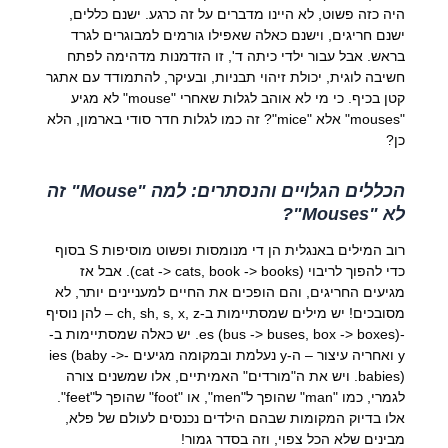
היה כזה פשוט, לא היינו מדברים על זה כרגע. ישנם כללים,
ישנם חריגים, וישנם כאלה שאפילו גורמים למבוגרים לגרד
בראש. אבל עבור ילדי כיתה ד', זו הזדמנות מדהימה לפתח
חשיבה לוגית, יכולת זיהוי תבניות, ובעיקר, להתמודד עם אתגר
קטן בכיף. כי מי לא אוהב לגלות שאחרי "mouse" לא מגיע
"mouses" אלא "mice"? זה כמו לגלות חדר סודי בארמון, הלא
כן?
הכללים הגלויים והנסתרים: למה "Mouse" זה
לא "Mouses"?
רוב המילים באנגלית הן די מנומסות ופשוט מוסיפות S בסוף
כדי להפוך לריבוי (cat -> cats, book -> books). אבל אז
מגיעים החריגים, והם הופכים את החיים למעניינים יותר, לא
מסובכים! יש מילים שמסתיימות ב-ch, sh, s, x, z – להן נוסיף
-es (bus -> buses, box -> boxes). יש כאלה שמסתיימות ב-
y ואחריה עיצור – ה-y נעלמת ובמקומה מגיעים -ies (baby ->
babies). ויש את ה"מורדים" האמיתיים, אלו שמשנים צורה
לגמרי, כמו "man" שהופך ל"men", או "foot" שהופך ל"feet".
אלו בדיוק המקומות שבהם הילדים נכנסים לעולם של פלא,
מבינים שלא הכל צפוי, וזה בסדר גמור!