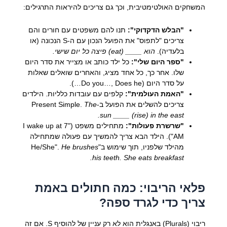
המשחקים האולטימטיבית, וכך גם צריכים להיראות התרגילים:
"הבלש הדקדוקי":
תנו להם משפטים עם חורים והם
צריכים "לתפוס" את הפועל הנכון עם ה-S הנכונה (או
בלעדיה).
הוא ____ (eat) פיצה כל יום שישי.
"ספר היום שלי":
כל ילד כותב או מצייר את סדר היום
שלו. אחר כך, כל אחד מציג, והאחרים שואלים שאלות
על סדר היום (Do you…, Does he…).
"האמת העולמית":
קלפים עם עובדות כלליות. הילדים
צריכים להשלים את הפועל ב-Present Simple.
The
sun ____ (rise) in the east.
"שרשרת פעולות":
מתחילים משפט ("I wake up at 7
AM"). הילד הבא צריך להמשיך עם פעולה שמתחילה
מהילד שלפניו, תוך שימוש ב"He/She".
He brushes
his teeth. She eats breakfast.
פלאי הריבוי: כמה חתולים באמת
צריך כדי לגרד ספה?
ריבוי (Plurals) באנגלית הוא לא רק עניין של להוסיף S. אם זה