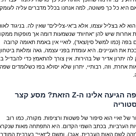
אם היא כל כך פשוטה, למה אנחנו בכלל מדברים עליה לעומק
וא לא בצליל עצמו, אלא ב"אי-צלילים" שאין לה. בניגוד לאות
ת אחרות שיש להן "אחיות" שנשמעות דומה אך מופקות ממקו
 בפה (כמו למשל סין/צאד), לזאיי אין באמת תאומה קרובה
ת את העניינים. היא עומדת בפני עצמה, גאה ומלאת ביטחון.
 לה יתרון אדיר של בהירות. אין צורך להתאמץ כדי להבדיל בי
אות אחרת, וזה, רבותיי, יתרון שלא יסולא בפז כשלומדים שפה
.
מאיפה הגיעה אלינו ה-Z הזאת? מסע קצר
טוריה
ר של זאיי הוא סיפור של פשטות ורציפות. מקורה, כמו רוב
ות הערביות, בכתב השמי הקדום. היא התפתחה מאות שנקרא
 (זהה לשם האות העברית, אגב), ומשם ל"זאיי" בערבית המודרנ