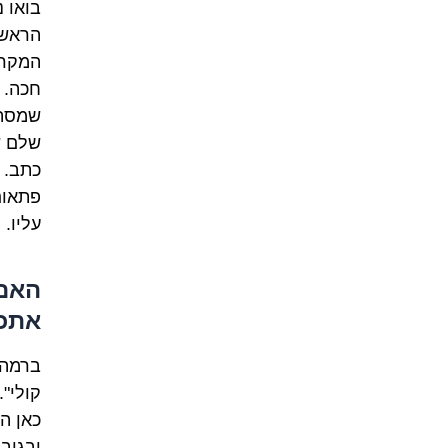
בואו 
הראשונ
המקרי
חכה. 
שמסתי
שלם ש
כתב. 
פתאום
עליו.
האם 
אתכ
ברמה ה
קולי".
כאן הפ
ובגוב