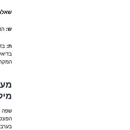
שאלה 
ש:
האם
ת:
בדר
בדיאל
המקרי
מעב
מיל
שפה ה
הפונט
בערבי