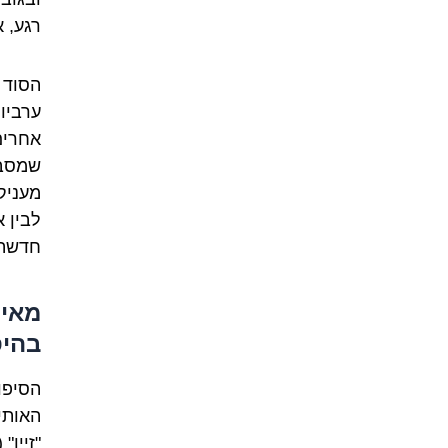
רגע, 
הסוד ה
ערביו
אחרים
שמסבכ
מעניק
לבין 
חדשה
בהיס
הסיפו
האותי
"זיין"