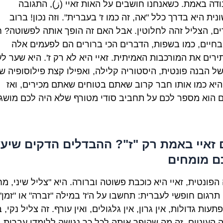
נודה באמת. כשאנחנו חושבים על האות זאיי (ز), התגובה
ית היא בדרך כלל "אה, זה כמו ז' בעברית". וזה נכון! ברוב
ם, הצליל זהה לחלוטין. אבל האם זה הופך אותה לפשוטה? 
בחיים, כמו בשפות, הדברים הכי ברורים הם לפעמים אלה
רים את המורכבות האמיתית. זאיי היא לא רק ז'. היא שער ל
ל הבנה פונטית, היסטוריה קלילה, ואפילו קצת פילוסופיה ש
היא כמו אותו חבר קרוב שאתם בטוחים שאתם מכירים, ואז
 הוא מספר לכם על תחביב סודי מטורף שלא היה לכם מושג
זאיי באמת רק "ז"? ההבדלים הדקים שיע
ם מומחים
פונטית, זאיי היא כוכבת פשוטה וברורה. היא "צליל שיני, מח
 תרגום חופשי לעברית: תחשבו על ה'ז' במילה "זברה" או "זמן".
תעות גדולות, אין גרון, אין גלגולים, ואין עורף. זה צליל נקי, 
ה העיניים. זה מה שהופך אותה לכל כך נגישה ללומדי עברית.