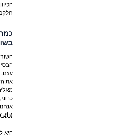
הכיוו
חלקם 
כמה 
בשור
השורש
הבסיס
עצם, 
את ה
מאליה
כרוני
אנחנו 
(زائِر)
היא ל