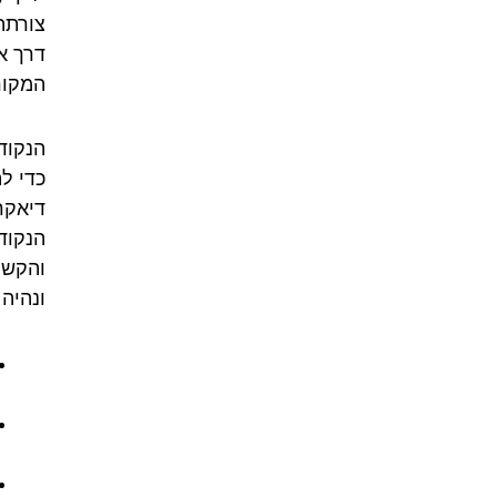
צורתה
דרך א
המקור
הנקוד
כדי ל
דיאקר
הנקודה
והקשרי
ונהיה 