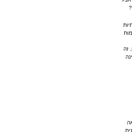
?
יות
מות
 זה
נה
ה
ית.