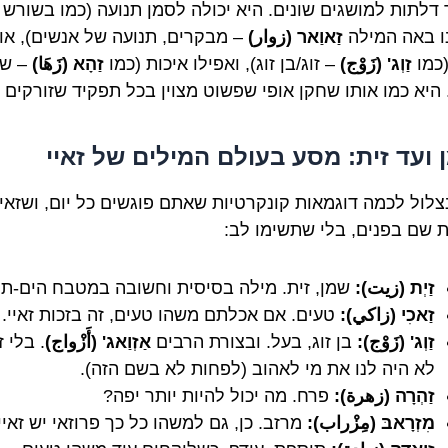
 דלתות למושגים שונים. היא יכולה לסמן תנועה (כמו בשורש ז
 באה המילה
זַאוַאר (زوار)
– מבקרים, תנועה של אנשים), או
(כמו
זַוְג' (زَوْج)
– זוג/בן זוג), ואפילו איכות (כמו
זַהָא (زَهَا)
– שג
 היא כמו אותו שחקן אופי שפשוט מצוין בכל תפקיד שזורקים ע
 ועד זית: מסע בעולם המילים של זאיי
נצלול לכמה דוגמאות קונקרטיות שאתם פוגשים כל יום, ושזאיי
 שם בפנים, בלי שתשימו לב:
זַיְת (زيت):
שמן, זית. מילה בסיסית וחשובה במטבח הים-תיכ
זַאכִי (زاكي):
טעים. אם אכלתם משהו טעים, זה בזכות זאיי.
זַוְג' (زَوْج):
בן זוג, בעל. ובצורת הרבים
אַזְוַאג' (أَزْواج)
. בלי ז
לא היה לנו את מי לאהוב (לפחות לא בשם הזה).
זַהְרָה (زهرة):
פרח. מה יכול להיות יותר יפה?
מִזְרָאבּ (مِزْراب):
מרזב. כן, גם למשהו כל כך פרוזאי יש זאיי