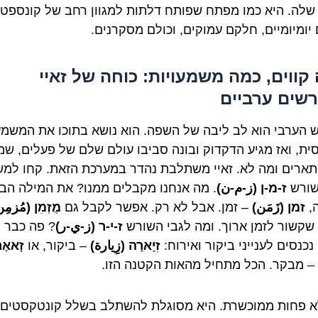
ן שלה. היא כמו מפתח שפותח דלתות למגוון רחב של קונספטי
יומיומיים, חלקם עמוקים, וכולם מסקרנים.
קווים, כמה משמעויות: כוחה של זאיי
שים ערביים
 הערבי הוא לב ליבה של השפה. הוא נושא בתוכו את המשמע
ית, ואז מגיע הדקדוק ובונה סביבו עולם שלם של פעלים, שמ
תארים ומה לא. זאיי משתלבת נהדר במערכת הזאת. קחו למ
שורש
ז-מ-ן (ز-م-ن)
. מה אנחנו מקבלים ממנו? את המילה הב
,
זמן (زَمَن)
– זמן. אבל לא רק. אפשר לקבל גם
מֻזְמִן (مُزمِ
, שקשור לזמן ארוך. ומה לגבי השורש
ז-י-ר (ز-ي-ر)
? פה כבר
נכנסים לענייני ביקור ואירוח:
זִיָארָה (زِيارة)
– ביקור, או
זָאאֶ
– מבקר. הכל מתחיל מהאות הקטנה הזו.
א פחות ממוכשרת. היא מסוגלת להשתלב בשלל קונטקסטים