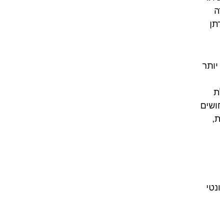
ה
תן
יותר
ת
חושים
ת,
נטי