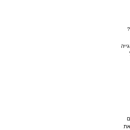
?
ייה
ם
את