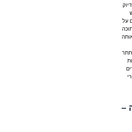
דיוק
 על
וכה
אותה
תתר
ת
ים
י
 –