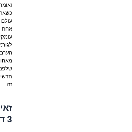
ואומרי
כשאתם
עולם 
אחת כ
עומקי
לגורמ
הערבי
מאחור
שלפני
חדשים
זה.
זאי
3 דברים שלא ידעתם על ה-Z הערבי