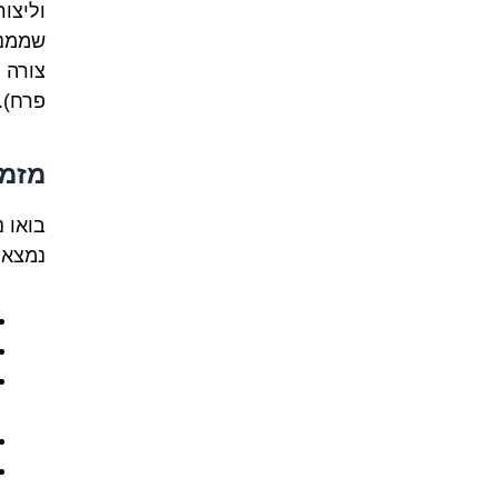
וליצור
שממנו
צורה 
פרח).
מזמן
בואו 
נמצאת