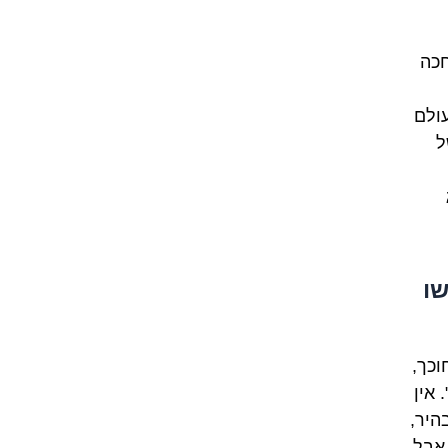
חכה
עולם
ל
שו
וכך,
 אין
בהיר,
 אבל