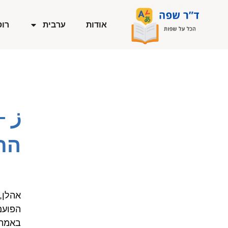
ילוג
תוכן
אודות
ערבית
רוס
ز –
הת
אהלן,
הפועם
באמת: