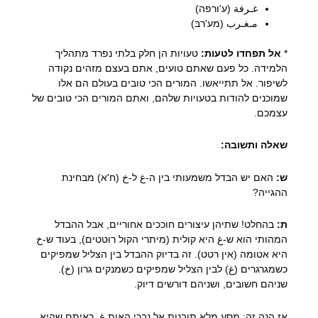
غـرفة (ע'ורפה)
مـغـرب (מע'רבּ)
*
אל תפחדו לטעות:
טעויות הן חלק בלתי נפרד מתהליך
הלמידה. כל פעם שאתם טועים, אתם בעצם מזהים נקודה
לשיפור. אל תתייאשו. המורים הכי טובים בעולם הם אלו
שמוכנים להודות בטעויות שלהם, ואתם המורים הכי טובים של
עצמכם.
שאלה ותשובה:
ש:
האם יש הבדל משמעותי בין ה-غ ל-خ (ח'א) מבחינת
ההגייה?
ת:
בהחלט! שתיהן עיצורים חוככים אחוריים, אבל ההבדל
המהותי הוא ש-غ היא קולית (מיתרי הקול רוטטים), בעוד ש-خ
היא אטומה (אין רטט). זה בדיוק ההבדל בין הצליל שמפיקים
כשמגרגרים (غ) לבין הצליל שמפיקים כשמנקים גרון (خ).
שניהם חשובים, ושניהם דורשים דיוק.
אז הנה זה: מסע מלא תובנות אל נבכי האות غ. ראיתם שהיא