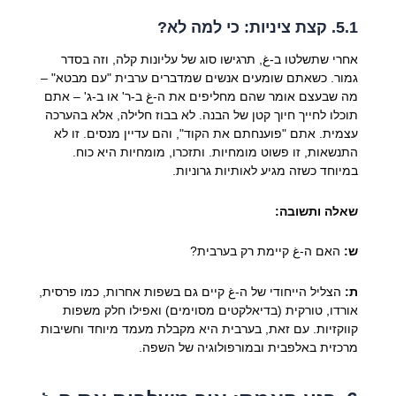
5.1. קצת ציניות: כי למה לא?
אחרי שתשלטו ב-غ, תרגישו סוג של עליונות קלה, וזה בסדר
גמור. כשאתם שומעים אנשים שמדברים ערבית "עם מבטא" –
מה שבעצם אומר שהם מחליפים את ה-غ ב-ר' או ב-ג' – אתם
תוכלו לחייך חיוך קטן של הבנה. לא בבוז חלילה, אלא בהערכה
עצמית. אתם "פוענחתם את הקוד", והם עדיין מנסים. זו לא
התנשאות, זו פשוט מומחיות. ותזכרו, מומחיות היא כוח.
במיוחד כשזה מגיע לאותיות גרוניות.
שאלה ותשובה:
ש:
האם ה-غ קיימת רק בערבית?
ת:
הצליל הייחודי של ה-غ קיים גם בשפות אחרות, כמו פרסית,
אורדו, טורקית (בדיאלקטים מסוימים) ואפילו חלק משפות
קווקזיות. עם זאת, בערבית היא מקבלת מעמד מיוחד וחשיבות
מרכזית באלפבית ובמורפולוגיה של השפה.