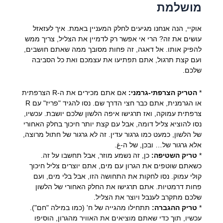
מושלמת
אוקיי, הנה אנחנו מגיעים לחלק המעניין באמת. איך לעזאזל
עושים את זה? הרי אי אפשר רק לדמיין את הצליל, צריך ממש
להפיק אותו. אל דאגה, זה פחות מסובך ממה שאתם חושבים,
ועם קצת תרגול, אתם תפתיעו את עצמכם ואת כל הסביבה
שלכם.
*
הטריק הצרפתי-גרמני:
אם אתם מכירים את ה-R הצרפתית
או הגרמנית, אתם כבר חצי הדרך שם. נסו להגיד "פריז" עם R
צרפתית עמוקה, ואז תרגישו איפה הלשון שלכם יושבת. עכשיו,
נסו להוציא צליל דומה, אבל עם קצת יותר חיכוך בחלק האחורי
של הלשון, כמעט כמו גרגור עדין. זה לא גרגור של חתול מרוצה,
אלא גרגור של… ובכן, של ה-غ.
*
טריק השטיפה:
כן, זה נשמע מוזר, אבל תחשבו על זה.
כשאתם שוטפים את הגרון עם מים, אתם יוצרים צליל חיכוך
קולי עמוק. נסו לחקות את התחושה הזו, אבל בלי מים, ועם
פחות דרמטיות. אתם תרגישו את החלק האחורי של הלשון
שלכם מתקרב לענבל ויוצר את הצליל.
*
טריק ההגברה:
תתחילו מהגייה של ח' (כמו במילה "חם").
עכשיו, תוך כדי שאתם מוציאים את האוויר מהגרון, הוסיפו