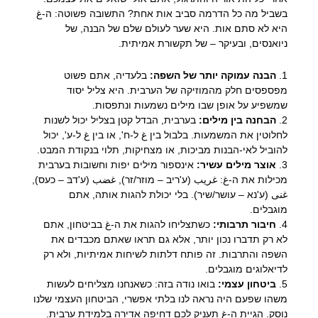
בשביל מה כל הדרמה סביב אות אחת? התשובה פשוטה: ה-غ
היא לא סתם אות. היא שער לעולם שלם של הבנה, של
ניואנסים, ובעיקר – של תקשורת אמיתית.
1.
הבנה עמוקה יותר של השפה:
בלעדיה, אתם פשוט
מפספסים חלק מהמוזיקה של הערבית. היא צליל יסוד
שמשפיע על אופן שבו מילים נשמעות ונתפסות.
2.
הבחנה בין מילים:
בערבית, הבדל קטן בצליל יכול לשנות
לחלוטין את המשמעות. בלבול בין غ ל-ח', או בין غ ל-ע', יכול
להוביל לאי-הבנות מביכות, או מצחיקות, תלוי בנקודת המבט.
3.
אוצר מילים עשיר:
אינספור מילים יפות וחשובות בערבית
מכילות את ה-غ: غريب (ע'ריב – מוזר/זר), غضب (ע'דבּ – כעס),
غنى (ע'נא – עושר/שיר). בלי יכולת להגות אותה, אתם
מוגבלים.
4.
חיבור תרבותי:
כשתצליחו להגות את ה-غ בביטחון, אתם
לא רק תדברו נכון יותר, אלא גם תראו שאתם מכבדים את
השפה והתרבות. זה פותח דלתות לשיחות אמיתיות, ולא רק
לדיאלוגים מוגבלים.
5.
ביטחון עצמי:
בואו נודה בזה: כשאנחנו מצליחים לעשות
משהו שפעם היה נראה לנו בלתי אפשרי, הביטחון העצמי שלנו
נוסק. הגיית ה-غ תעניק לכם דחיפה אדירה בלמידת ערבית.