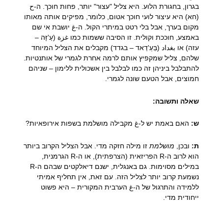
בגרון, בחגורת הלוע. היא צליל "עצור" יותר, פחות חוכך. ה-ح
(חא) היא עיצור לועי חוכך אטום, כלומר, מפיקים אותה מאותו
מקום בערך, אבל בלי רטט במיתרי הקול. ה-غ יושבת אי שם
באמצע, חוככת וקולית. זו הסיבה ששמות כמו غزة (עַ'זָּה –
עזה) או بغداد (בַּעְ'דַאד – בגדד) מקבלים את הצליל המיוחד
שלהם, צליל שמקפיץ אותם לרמה אחרת לגמרי של אותנטיות.
להתבלבל ביניהן זה כמו לבלבל בין אשכולית ללימון – שניהם
חמוצים, אבל הטעם שונה לגמרי.
שאלה ותשובה:
ש:
האם באמת יש ל-غ מקבילה מושלמת בשפות אירופאיות?
ת:
ובכן,
מושלמת
זו מילה חזקה מדי. אבל הצליל הקרוב ביותר
הוא לרוב ה-R הפריזאית (הצרפתית), או ה-R הגרמנית,
במילים מסוימות. גם באנגלית, ישנם דיאלקטים שבהם ה-R
נשמעת קרוב יותר לצליל הזה. עם זאת, אין תחליף אמיתי
ללמידה והתרגול של ה-غ הערבית המקורית – היא פשוט
ייחודית מדי.