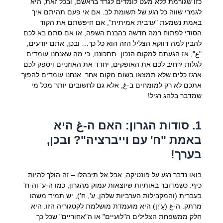
כזו שגורמת ללא מעט לומדים לגרד בראשם, ובכל זאת, היא
לגמרי שווה כל רגע של תשומת לב. אם אי פעם תהיתם איך
באמת נשמעת "ערבית אמיתית", אם חיפשתם את הקוד
הסודי לפתוח רמה חדשה בהבנת השפה, או אם סתם בא לכם
להבין למה דווקא הצליל הזה הוא כל כך… ובכן, אתם יודעים,
"غ", אז הגעתם למקום הנכון. תתכוננו, כי מה שאנחנו עומדים
לגלות ירחיב לכם את האופקים, יחדד את האוזניים ויספק לכם
ארגז כלים שלא תמצאו בשום מקום אחר. אנחנו עומדים להפוך
אתכם לא רק למומחים ב-غ, אלא גם לחשובים יותר מכל מי
שמדבר בלהג רגיל!
1. סודות הגרון: האם ה-غ היא
באמת "ח' עם וייברציה"? ובכן,
בערך!
בואו נדבר רגע על פונטיקה, אבל אל תיבהלו – זה הולך להיות
כיף. כשמדובר באותיות שיוצאות עמוק מהגרון, כמו ה-ע' וה-ח'
בעברית (והמקבילות הערביות שלהן, ע', ח'), יש תמיד משהו
מרתק. ה-غ (עַ'יְן) היא מועמדת מושלמת לקטגוריה הזו. היא
חלק ממשפחת הצלילים ה"לועיים" או ה"אחוריים" שכל כך