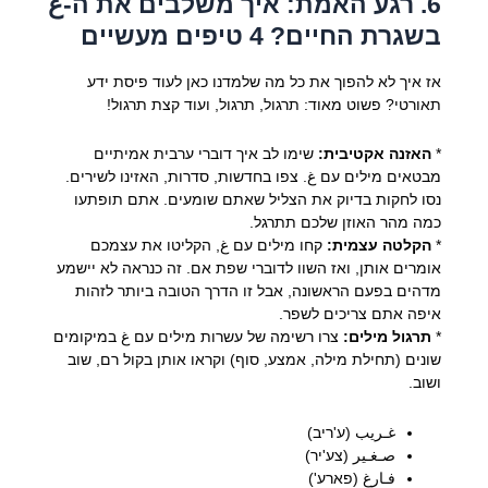
6. רגע האמת: איך משלבים את ה-غ
בשגרת החיים? 4 טיפים מעשיים
אז איך לא להפוך את כל מה שלמדנו כאן לעוד פיסת ידע
תאורטי? פשוט מאוד: תרגול, תרגול, ועוד קצת תרגול!
*
האזנה אקטיבית:
שימו לב איך דוברי ערבית אמיתיים
מבטאים מילים עם غ. צפו בחדשות, סדרות, האזינו לשירים.
נסו לחקות בדיוק את הצליל שאתם שומעים. אתם תופתעו
כמה מהר האוזן שלכם תתרגל.
*
הקלטה עצמית:
קחו מילים עם غ, הקליטו את עצמכם
אומרים אותן, ואז השוו לדוברי שפת אם. זה כנראה לא יישמע
מדהים בפעם הראשונה, אבל זו הדרך הטובה ביותר לזהות
איפה אתם צריכים לשפר.
*
תרגול מילים:
צרו רשימה של עשרות מילים עם غ במיקומים
שונים (תחילת מילה, אמצע, סוף) וקראו אותן בקול רם, שוב
ושוב.
غـريب (ע'ריב)
صـغـير (צע'יר)
فـارغ (פארע')