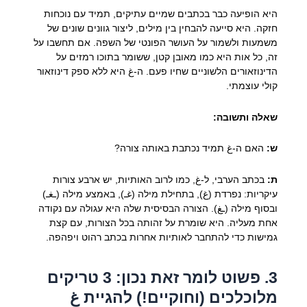
היא הופיעה כבר בכתבים שמיים עתיקים, תמיד עם נוכחות
חזקה. היא סייעה להבחין בין מילים, ליצור גוונים שונים של
משמעות ולשמור על העושר הפונטי של השפה. אם תחשבו על
זה, כל אות היא כמו מאובן קטן, ששומר בתוכו רמזים על
הדינוזאורים הלשוניים שחיו פעם. ה-غ היא ללא ספק דינוזאור
קולי עוצמתי.
שאלה ותשובה:
ש:
האם ה-غ תמיד נכתבת באותה צורה?
ת:
בכתב הערבי, ל-غ, כמו לרוב האותיות, יש ארבע צורות
עיקריות: נפרדת (غ), בתחילת מילה (غـ), באמצע מילה (ـغـ)
ובסוף מילה (ـغ). הצורה הבסיסית שלה היא עגולה עם נקודה
אחת מעליה. היא שומרת על זהותה בכל הצורות, עם קצת
גמישות כדי להתחבר לאותיות אחרות בכתב רהוט ויפהפה.
3. פשוט לומר זאת נכון: 3 טריקים
מלוכלכים (וחוקיים!) להגיית غ