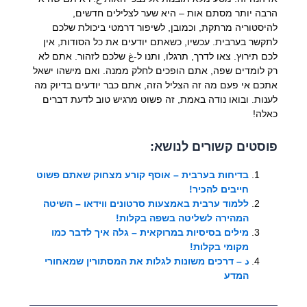
הרבה יותר מסתם אות – היא שער לצלילים חדשים,
להיסטוריה מרתקת, וכמובן, לשיפור דרמטי ביכולת שלכם
לתקשר בערבית. עכשיו, כשאתם יודעים את כל הסודות, אין
לכם תירוץ. צאו לדרך, תרגלו, ותנו ל-غ שלכם לזהור. אתם לא
רק לומדים שפה, אתם הופכים לחלק ממנה. ואם מישהו ישאל
אתכם אי פעם מה זה הצליל הזה, אתם כבר יודעים בדיוק מה
לענות. ובואו נודה באמת, זה פשוט מרגיש טוב לדעת דברים
כאלה!
פוסטים קשורים לנושא:
בדיחות בערבית – אוסף קורע מצחוק שאתם פשוט
חייבים להכיר!
ללמוד ערבית באמצעות סרטונים ווידאו – השיטה
המהירה לשליטה בשפה בקלות!
מילים בסיסיות במרוקאית – גלה איך לדבר כמו
מקומי בקלות!
د – דרכים משונות לגלות את המסתורין שמאחורי
המדע