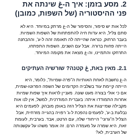
2. מסע בזמן: איך ה-غ שינתה את
פני ההיסטוריה (של השפות, כמובן)
לכל אות יש סיפור, והסיפור של ה-غ מרתק במיוחד. היא לא
סתם צליל, היא עדות חיה להתפתחות של השפות השמיות.
בעבר הרחוק, כנראה שהייתה לה תאומה זהה ל-ע', וההבחנה
הייתה פחות ברורה. אבל עם השנים, השפות התפתחו,
התרחקו והתמיינו, וה-غ מצאה את מקומה המיוחד.
2.1. מאין באת, غ קטנה? שורשיה העתיקים
ה-غ נחשבת לאחת האותיות ה"פרה-שמיות", כלומר, היא
הייתה קיימת עוד בשלביה הקדומים של השפה הפרוטו-שמית,
אם כי אולי בצורה מעט שונה. מעניין לראות איך שפות שמיות
אחרות התמודדו איתה: בעברית המודרנית, למשל, אין לנו אות
מקבילה שמייצגת את הצליל הזה באופן מובהק. לפעמים היא
נבלעת ב-ע', לפעמים נהפכת ל-ג' רפויה בהגייה מזרחית, אבל
הצליל ה"גרוני" הייחודי שלה, עם הרטט, אבד. בערבית, לעומת
זאת, היא שמרה על מעמדה הרם. זה אומר משהו על עקשנותה
של הערבית, לא?