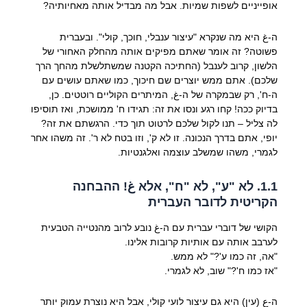
אופייניים לשפות שמיות. אבל מה מבדיל אותה מאחיותיה?
ה-غ היא מה שנקרא "עיצור ענבלי, חוכך, קולי". ובעברית
פשוטה? זה אומר שאתם מפיקים אותה מהחלק האחורי של
הלשון, קרוב לענבל (החתיכה הקטנה שמשתלשלת מהחך הרך
שלכם). אתם ממש יוצרים שם חיכוך, כמו שאתם עושים עם
ה-ח', רק שבמקרה של ה-غ, המיתרים הקוליים רוטטים. כן,
בדיוק ככה! קחו רגע ונסו את זה: תגידו ח' ממושכת, ואז תוסיפו
לה צליל – תנו לקול שלכם לרטוט תוך כדי. הרגשתם את זה?
יופי, אתם בדרך הנכונה. זו לא ק', וזו בטח לא ר'. זה משהו אחר
לגמרי, משהו שמשלב עוצמה ואלגנטיות.
1.1. לא "ע", לא "ח", אלא غ! ההבחנה
הקריטית לדובר העברית
הקושי של דוברי עברית עם ה-غ נובע לרוב מהנטייה הטבעית
לערבב אותה עם אותיות קרובות אלינו.
"אה, זה כמו ע'?" לא ממש.
"אז כמו ח'?" שוב, לא לגמרי.
ה-ع (עין) היא גם עיצור לועי קולי, אבל היא נוצרת עמוק יותר