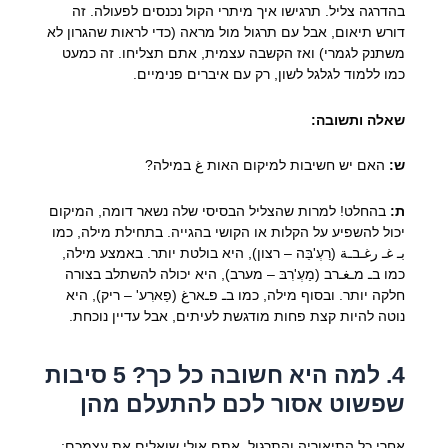
בהדרגה צליל. תרגישו איך מיתרי הקול נכנסים לפעולה. זה
דורש תיאום, אבל עם תרגול מול מראה (כדי לראות שהגרון לא
משתנק לגמרי) ואז הקשבה עצמית, אתם תצליחו. זה כמעט
כמו ללמוד לגלגל לשון, רק עם איברים פנימיים.
שאלה ותשובה:
ש:
האם יש חשיבות למיקום האות غ במילה?
ת:
בהחלט! למרות שהצליל הבסיסי שלה נשאר דומה, המיקום
יכול להשפיע על הקלות או הקושי בהגייה. בתחילת מילה, כמו
بـ غـ رغـבـة (רַעְ'בַּה – רצון), היא בולטת יותר. באמצע מילה,
כמו בـ מـغـרב (מַעְ'רִבּ – מערב), היא יכולה להשתלב בצורה
חלקה יותר. ובסוף מילה, כמו בـ פـארغ (פַארִע' – ריק), היא
נוטה להיות קצת פחות מודגשת לעיתים, אבל עדיין נוכחת.
4. למה היא חשובה כל כך? 5 סיבות
שפשוט אסור לכם להתעלם מהן
אחרי כל התיאוריה והתרגול, אתם אולי שואלים את עצמכם: