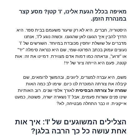
מאיפה בכלל הגעת אלינו, 'I' קטן? מסע קצר
במנהרת הזמן.
היסטוריה, חברים, היא לא רק שיעור משעמם בבית ספר. היא
הדרך להבין איך הגענו לאן שהגענו. וכשזה נוגע ל'I', אנחנו
מדברים על שושלת יוחסין מכובדת במיוחד. השורשים של 'I'
נעוצים עמוק בכתב הפרוטו-שמי, שם היא כנראה סימלה "יד"
או "זרוע", ונראתה כמו דמות אדם מצוירת. דמיינו את זה: אות
קטנה, פעם היא הייתה ציור של יד!
משם, היא עברה למצרים, ליוונים, ובהמשך לרומאים, שם
קיבלה את צורתה המוכרת לנו כיום. שימו לב כמה האות
שמרה על צורתה הבסיסית
לאורך אלפי שנים. רוב האותיות
שינו פנים עשרות פעמים, אבל 'I' נשארה ישרה, פשוטה, כמעט
אייקונית. זו כבר התחלה מבטיחה, לא?
הצלילים המשוגעים של 'I': איך אות
אחת עושה כל כך הרבה בלגן?