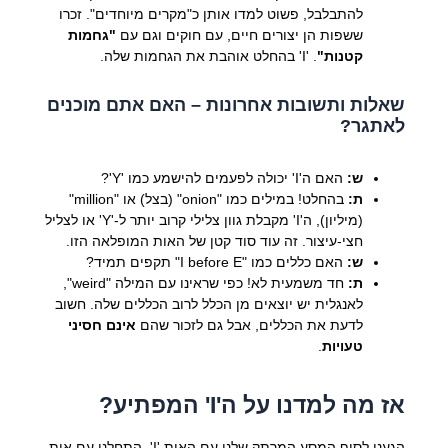
להתבלבל, פשוט למדו אותן כ"מקרים מיוחדים". זכרו
ששפות הן יצורים חיים, עם חוקים וגם עם
"גחמות
קטנות"
. 'I' בהחלט אוהבת את הגחמות שלה.
שאלות ותשובות אחרונות – האם אתם מוכנים
לאתגר?
ש:
האם ה'I' יכולה לפעמים להישמע כמו 'Y'?
ת:
בהחלט! במילים כמו "onion" (בצל) או "million"
(מיליון), ה'I' מקבלת גוון צלילי קרוב יותר ל-'Y' או לצליל
חצי-עיצור. זה עוד סוד קטן של האות המופלאה הזו.
ש:
האם כללים כמו "I before E" תקפים תמיד?
ת:
חד משמעית לא! כפי שראינו עם המילה "weird",
לאנגלית יש יוצאים מן הכלל לרוב הכללים שלה. חשוב
לדעת את הכללים, אבל גם לזכור שהם
אינם חסיני
טעויות
.
אז מה למדנו על ה'I' המפתיע?
הגענו לסוף המסע המרתק שלנו עם האות 'I'. התחלנו עם אות