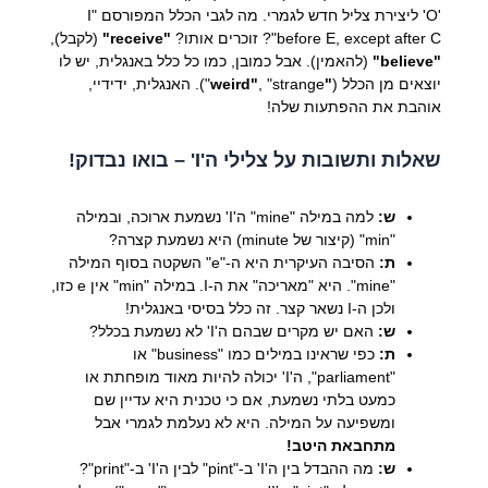
'O' ליצירת צליל חדש לגמרי. מה לגבי הכלל המפורסם "I
before E, except after C"? זוכרים אותו?
"receive"
(לקבל),
"believe"
(להאמין). אבל כמובן, כמו כל כלל באנגלית, יש לו
יוצאים מן הכלל (
"weird"
, "strange"). האנגלית, ידידיי,
אוהבת את ההפתעות שלה!
שאלות ותשובות על צלילי ה'I' – בואו נבדוק!
ש:
למה במילה "mine" ה'I' נשמעת ארוכה, ובמילה
"min" (קיצור של minute) היא נשמעת קצרה?
ת:
הסיבה העיקרית היא ה-"e" השקטה בסוף המילה
"mine". היא "מאריכה" את ה-I. במילה "min" אין e כזו,
ולכן ה-I נשאר קצר. זה כלל בסיסי באנגלית!
ש:
האם יש מקרים שבהם ה'I' לא נשמעת בכלל?
ת:
כפי שראינו במילים כמו "business" או
"parliament", ה'I' יכולה להיות מאוד מופחתת או
כמעט בלתי נשמעת, אם כי טכנית היא עדיין שם
ומשפיעה על המילה. היא לא נעלמת לגמרי אבל
מתחבאת היטב!
ש:
מה ההבדל בין ה'I' ב-"pint" לבין ה'I' ב-"print"?