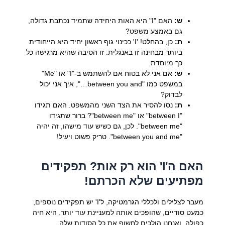
ש:
האם "I" היא האות היחידה שתמיד נכתבת גדולה,
גם באמצע משפט?
ת:
כן, בהחלט! 'I' ככינוי גוף ראשון יחיד היא הייחודית
ביותר מבחינה זו באנגלית. זו הסיבה שהיא מרגישה כל
כך מיוחדת.
ש:
אם אני לא בטוח אם להשתמש ב-"I" או "Me"
במשפט כמו "between you and…", איך אני יכול
לבדוק?
ת:
נסו להסיר את הצד השני מהמשפט. האם תגידו
"between I" או "between me"? ברור שתגידו
"between me". לכן, גם כשיש עוד מישהו, זה יהיה
"between you and me". טריק פשוט ויעיל!
האם ה'I' הוא רק אות? תפקידים
מפתיעים שלא הכרתם!
מעבר לצלילים ולכללי הגרמטיקה, ל'I' יש תפקידים נוספים,
כמעט סודיים, שהופכים אותה למעניינת עוד יותר. היא חיה
כפולה, ואנחנו הולכים לחשוף את כל הסודות שלה.