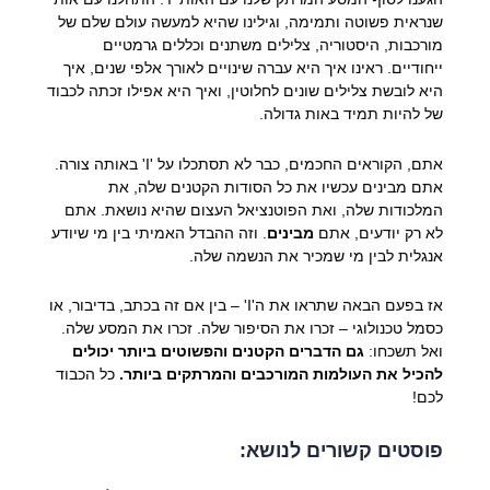
שנראית פשוטה ותמימה, וגילינו שהיא למעשה עולם שלם של
מורכבות, היסטוריה, צלילים משתנים וכללים גרמטיים
ייחודיים. ראינו איך היא עברה שינויים לאורך אלפי שנים, איך
היא לובשת צלילים שונים לחלוטין, ואיך היא אפילו זכתה לכבוד
של להיות תמיד באות גדולה.
אתם, הקוראים החכמים, כבר לא תסתכלו על 'I' באותה צורה.
אתם מבינים עכשיו את כל הסודות הקטנים שלה, את
המלכודות שלה, ואת הפוטנציאל העצום שהיא נושאת. אתם
לא רק יודעים, אתם
מבינים
. וזה ההבדל האמיתי בין מי שיודע
אנגלית לבין מי שמכיר את הנשמה שלה.
אז בפעם הבאה שתראו את ה'I' – בין אם זה בכתב, בדיבור, או
כסמל טכנולוגי – זכרו את הסיפור שלה. זכרו את המסע שלה.
ואל תשכחו:
גם הדברים הקטנים והפשוטים ביותר יכולים
להכיל את העולמות המורכבים והמרתקים ביותר.
כל הכבוד
לכם!
פוסטים קשורים לנושא: