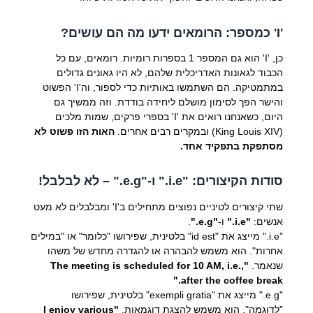
'I' כמספר: הרומאים ידעו מה הם עושים?
כן, 'I' הוא גם המספר 1 בספרות רומיות. רומאים, עם כל
הכבוד לגאונות האדריכלית שלהם, לא היו גאונים גדולים
במתמטיקה. הם השתמשו באותיות כדי לספור, וה'I' הפשוט
והישר הפך לסימון מושלם ליחידה בודדת. וזה ממשיך גם
היום, כשאנחנו רואים את 'I' בספרי פרקים, שמות מלכים
(King Louis XIV) ובמקרים רבים אחרים.
האות הזו פשוט לא
מסתפקת בתפקיד אחד.
סודות הקיצורים: "i.e." ו-"e.g." – לא לבלבל!
שתי קיצורים לטיניים נפוצים מתחילים ב'I' ומבלבלים לא מעט
אנשים:
"i.e."
ו-
"e.g."
.
"i.e." מייצג את "id est" בלטינית, שפירושו "כלומר" או "במילים
אחרות". הוא משמש להבהרה או להגדרה מחדש של משהו
שנאמר.
"The meeting is scheduled for 10 AM, i.e.,
after the coffee break."
"e.g." מייצג את "exempli gratia" בלטינית, שפירושו
"לדוגמה". הוא משמש להצגת דוגמאות.
"I enjoy various