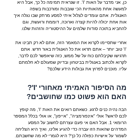
כן, אני מדבר על האות 'I'. זו שנראית תמימה כל כך, אבל היא
למעשה אחת מהאותיות הכי שובבות ומורכבות בשפה
האנגלית. אתם עומדים לצלול איתי למסע מרתק שבו נגלה איך
אות אחת יכולה להיות קצרה וארוכה, דוממת ורועשת, וגם
להחביא בתוכה סודות שלמים על ההיסטוריה והזהות שלנו.
אחרי שתסיימו לקרוא את המאמר הזה, אתם לא רק תבינו את
'I' טוב יותר – אתם תראו את כל האנגלית באור חדש. אתם
תרגישו שקיבלתם כוח על של ממש, כזה שיאפשר לכם לדבר,
לקרוא ולכתוב באנגלית בביטחון ובדיוק שמעולם לא חלמתם
עליו. מוכנים לפרוץ את גבולות הידע שלכם?
מה הסיפור האמיתי מאחורי 'I'?
האם הוא פשוט כמו שחושבים?
הבה נהיה כנים לרגע. כשאתם רואים את האות 'I', מה קופץ
לכם לראש? אולי "אינפורמציה", "אייפון", או אולי בכלל המספר
הרומאי 1. אבל האם אי פעם עצרתם לחשוב על המסע
המדהים שהאות הזו עברה כדי להגיע אלינו, ואיך היא הצליחה
לשמור על אישיות כפולה כל כך? היא לגמרי לא מה שחשבתם.