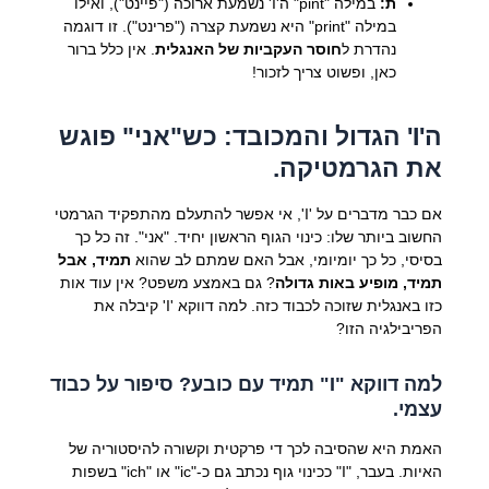
ת:
במילה "pint" ה'I' נשמעת ארוכה ("פיינט"), ואילו
במילה "print" היא נשמעת קצרה ("פרינט"). זו דוגמה
נהדרת ל
חוסר העקביות של האנגלית
. אין כלל ברור
כאן, ופשוט צריך לזכור!
ה'I' הגדול והמכובד: כש"אני" פוגש
את הגרמטיקה.
אם כבר מדברים על 'I', אי אפשר להתעלם מהתפקיד הגרמטי
החשוב ביותר שלו: כינוי הגוף הראשון יחיד. "אני". זה כל כך
בסיסי, כל כך יומיומי, אבל האם שמתם לב שהוא
תמיד, אבל
תמיד, מופיע באות גדולה
? גם באמצע משפט? אין עוד אות
כזו באנגלית שזוכה לכבוד כזה. למה דווקא 'I' קיבלה את
הפריבילגיה הזו?
למה דווקא "I" תמיד עם כובע? סיפור על כבוד
עצמי.
האמת היא שהסיבה לכך די פרקטית וקשורה להיסטוריה של
האיות. בעבר, "I" ככינוי גוף נכתב גם כ-"ic" או "ich" בשפות