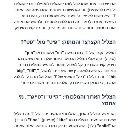
אם יש דבר אחד שמבלבל לומדי אנגלית (ואפילו דוברי אנגלית
ילידיים לפעמים), זה הגמישות הפונטית המדהימה של האות
'I'. היא פשוט לא יציבה! פעם היא נשמעת ככה, פעם היא
נשמעת אחרת לגמרי. זה כמו ללכת למסיבה ולפגוש את אותה
אות במספר תחפושות שונות. זה מדהים, וזה גם קצת מצחיק.
הצליל הקצרצר והמתוק: "פיט" מול "פט"?
הצליל הקצר של 'I', כמו במילה
"sit"
(לשבת) או
"pin"
(סיכה), הוא אולי הצליל הבסיסי ביותר שלה. הוא נשמע כמו
חיריק קצר בעברית, קל לעיכול, ונוטה להופיע במילים רבות,
במיוחד כשהיא כלואה בין שני עיצורים. למשל,
"big"
,
"fill"
,
"hit"
. זה הצליל ה"רגיל" והצפוי של 'I'. אבל אל תתנו לו לבלבל
אתכם, כי מכאן העניינים רק הולכים ונהיים מעניינים יותר!
הצליל הארוך והמלכותי: "קייט" ו"טייגר", מי
אתם?
ואז מגיע הצליל הארוך, המלכותי והמעט יהיר של 'I'. זה הצליל
שאנחנו שומעים במילים כמו
"kite"
(עפיפון),
"fine"
(בסדר)
או
"child"
(ילד). הוא נשמע בדיוק כמו השם של האות עצמה