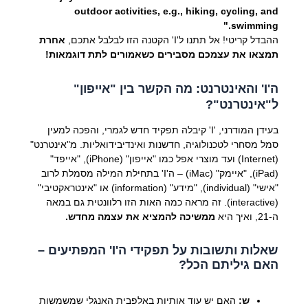
outdoor activities, e.g., hiking, cycling, and
swimming."
ההבדל קריטי! אל תתנו ל'I' הקטנה הזו לבלבל אתכם,
אחרת
תמצאו את עצמכם מסבירים כשאמורים לתת דוגמאות!
ה'I' והאינטרנט: מה הקשר בין "אייפון"
ל"אינטרנט"?
בעידן המודרני, 'I' קיבלה תפקיד חדש לגמרי, והפכה למעין
סמל מסחרי לטכנולוגיה, חדשנות ואינדיבידואליות. מ"אינטרנט"
(Internet) ועד מוצרי אפל כמו "אייפון" (iPhone), "אייפד"
(iPad), "איימק" (iMac) – ה'I' בתחילת המילה מסמלת לרוב
"אישי" (individual), "מידע" (information) או "אינטראקטיבי"
(interactive). זה מראה כמה האות הזו רלוונטית גם במאה
ה-21, ואיך היא
ממשיכה להמציא את עצמה מחדש.
שאלות ותשובות על תפקידי ה'I' המפתיעים –
האם גיליתם הכל?
ש:
האם יש עוד אותיות באלפבית האנגלי שמשמשות