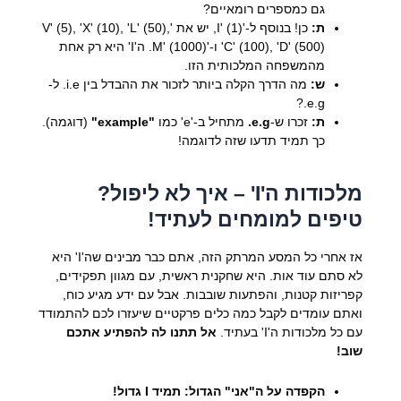
גם כמספרים רומאיים?
ת:
כן! בנוסף ל-'I' (1), יש את 'V' (5), 'X' (10), 'L' (50),
'C' (100), 'D' (500) ו-'M' (1000). ה'I' היא רק אחת
מהמשפחה המלכותית הזו.
ש:
מה הדרך הקלה ביותר לזכור את ההבדל בין i.e. ל-
e.g.?
ת:
זכרו ש-
e.g.
מתחיל ב-'e' כמו
"example"
(דוגמה).
כך תמיד תדעו שזה לדוגמה!
מלכודות ה'I' – איך לא ליפול?
טיפים למומחים לעתיד!
אז אחרי כל המסע המרתק הזה, אתם כבר מבינים שה'I' היא
לא סתם עוד אות. היא שחקנית ראשית, עם מגוון תפקידים,
קפריזות קטנות, והפתעות שובבות. אבל עם ידע מגיע כוח,
ואתם עומדים לקבל כמה כלים פרקטיים שיעזרו לכם להתמודד
עם כל מלכודות ה'I' בעתיד.
אל תתנו לה להפתיע אתכם
שוב!
הקפדה על ה"אני" הגדול: תמיד
I
גדול!