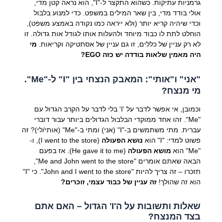
גרמניות עתיקות. כשהוא התקצר ל-"I", הוא נראה קטן מדי,
אולי בודד מדי, בין שאר המילים במשפט. כדי למנוע בלבול
וכדי שיהיה קריא יותר (ולא ייראה כמו נקודה באמצע משפט),
הוחלט לתת לו כבוד מיוחד ולהעלות אותו לגודל אות גדולה. זו
לא רק עניין של כללים, זו גם עניין של אסתטיקה וקריאות.
מי
היה מאמין שלאות בודדה יש כזה EGO?
"אני" ו"אותי": המאבק הנצחי בין "I" ל-"Me".
מי מנצח?
וכמובן, אי אפשר לדבר על 'I' בלי לדבר על הקרב הגדול עם
"Me". זהו אחד ממוקדי הבלבול הגדולים ביותר עבור דוברי
עברית. מתי משתמשים ב-"I" (אני) ומתי ב-"Me" (אותי/לי)? זה
פשוט למדי: "I" הוא
נושא הפעולה
(I went to the store), ו-
"Me" הוא
מושא הפעולה
(He gave it to me). אז בפעם
הבאה שאתם אומרים "Me and John went to the store",
תזכרו – זה צריך להיות "John and I went to the store". כי "I"
הוא זה שהולך!
זה עניין של כבוד עצמי, זוכרים?
שאלות ותשובות על ה'I' הגדול – האם אתם
בצד המנצח?