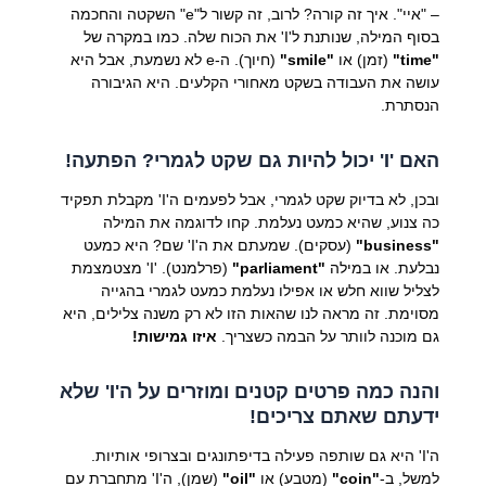
– "איי". איך זה קורה? לרוב, זה קשור ל"e" השקטה והחכמה
בסוף המילה, שנותנת ל'I' את הכוח שלה. כמו במקרה של
"time"
(זמן) או
"smile"
(חיוך). ה-e לא נשמעת, אבל היא
עושה את העבודה בשקט מאחורי הקלעים. היא הגיבורה
הנסתרת.
האם 'I' יכול להיות גם שקט לגמרי? הפתעה!
ובכן, לא בדיוק שקט לגמרי, אבל לפעמים ה'I' מקבלת תפקיד
כה צנוע, שהיא כמעט נעלמת. קחו לדוגמה את המילה
"business"
(עסקים). שמעתם את ה'I' שם? היא כמעט
נבלעת. או במילה
"parliament"
(פרלמנט). 'I' מצטמצמת
לצליל שווא חלש או אפילו נעלמת כמעט לגמרי בהגייה
מסוימת. זה מראה לנו שהאות הזו לא רק משנה צלילים, היא
גם מוכנה לוותר על הבמה כשצריך.
איזו גמישות!
והנה כמה פרטים קטנים ומוזרים על ה'I' שלא
ידעתם שאתם צריכים!
ה'I' היא גם שותפה פעילה בדיפתונגים ובצרופי אותיות.
למשל, ב-
"coin"
(מטבע) או
"oil"
(שמן), ה'I' מתחברת עם