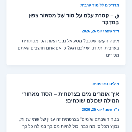
מדריכים ללימוד ערבית
ق – קָסֻרַת עֻלָם עַל סוֹד שֶׁל מַסְתּוֹר צָפוּן
בַּמִּדְבָּר
ד"ר שפה
/
יוני 26, 2026
איפה הקאף שלכם? מסע אל נבכי האות הכי מסתורית
בערבית! תגידו, יש לכם רגע? כי אם אתם חושבים שאתם
מכירים
מילים בצרפתית
איך אומרים מים בצרפתית – הסוד מאחורי
המילה שכולם שוכחים!
ד"ר שפה
/
יוני 25, 2026
בטח חשבתם ש"מים" בצרפתית זה עניין של שתי שניות,
נכון? תכל'ס, מה כבר יכול להיות מסובך במילה כל כך